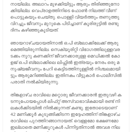
നാ​യി​ല്ല. അ​ലാ​റം മു​ഴ​ക്കി​യി​ട്ടും ആ​രും തി​രി​ഞ്ഞു​നോ​
ക്കി​യി​ല്ല. വെ​പ്രാ​ള​ത്തി​നി​ടെ ഫോ​ൺ നി​ല​ത്ത്​ വീ​ണ്​
പൊ​ട്ടു​ക​യും ചെ​യ്തു. പൊ​ള്ളി വി​യ​ർ​ത്തും ത​ണു​ത്തു
വി​റ​ച്ചും ജീ​വ​നും മു​റു​കെ പി​ടി​ച്ചാണ്​ കൂ​രി​രു​ട്ടി​ൽ ര​ണ്ടു
ദി​നം ക​ഴി​ഞ്ഞു​കൂ​ടി​യ​ത്​.
ഞാ​യ​റാ​ഴ്ച​യാ​യ​തി​നാ​ൽ ഒ.​പി ബ്ലോ​ക്കി​ലേ​ക്ക്​ ആ​രു​
മെ​ത്തി​യി​രു​ന്നി​ല്ല. സെ​​ക്യൂ​രി​റ്റി വി​ഭാ​ഗ​ത്തി​ലു​ള്ള​വ​ര​
ട​ക്കം നൂ​റു ക​ണ​ക്കി​ന്​ ജീ​വ​ന​ക്കാ​രു​ള്ള മെ​ഡി​ക്ക​ൽ കോ​
ള​ജ്​ ഒ.​പി ​​​ബ്ലോ​ക്കി​ലെ ലിഫ്റ്റിൽ ഇ​ത്ര​യും നേ​രം ഒ​രു മ​
നു​ഷ്യ​ജീ​വ​നും പേ​റി കെ​ട്ടി​ട​ത്തി​നു​ള്ളി​ൽ നി​ശ്ച​ല​മാ​യി​
ട്ടും ആ​രു​മ​റി​ഞ്ഞി​ല്ല. ഇതിനകം വീ​ട്ടു​കാ​ർ പൊ​ലീ​സി​ൽ
പ​രാ​തി ന​ൽ​കിയിരുന്നു.
തി​ങ്ക​ളാ​ഴ്ച രാ​വി​ലെ ​മ​റ്റൊ​രു ജീ​വ​ന​ക്കാ​ര​ൻ ഇ​തു​വ​ഴി ക​
ട​ന്നു​പോ​യ​പ്പോ​ൾ​ ലി​ഫ്​​റ്റ്​ അ​സ്വാ​ഭാ​വി​ക​മാ​യി ര​ണ്ട്​ നി​
ല​ക​ൾ​ക്കി​ട​യി​ൽ നി​ൽ​ക്കു​ന്ന​ത്​ ക​ണ്ടു. ഇതോടെയാണ്
42 മ​ണി​ക്കൂ​ർ കുടുങ്ങിക്കിടന്ന ഇദ്ദേഹത്തിന് തി​ങ്ക​ളാ​ഴ്ച
രാ​വി​ലെ​​ പു​റ​ത്തി​റ​ങ്ങാനായത്. വെ​ള്ള​മോ ഭ​ക്ഷ​ണ​മോ
ഇ​ല്ലാ​തെ മ​ണി​ക്കൂ​റു​ക​ൾ പി​ന്നി​ട്ട​തി​നാ​ൽ അ​വ​ശ നി​ല​