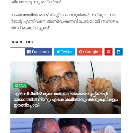
യി​ലാ​യി​രു​ന്നു ര​വീ​ന്ദ്ര​ൻ.
സംഭവത്തിൽ ര​ണ്ട്​ ലി​ഫ്റ്റ് ഓ​പ​റേ​റ്റ​ര്‍മാ​ര്‍, ഡ്യൂ​ട്ടി സാ​
ര്‍ജ​ന്റ് എ​ന്നി​വ​രെ അ​ന്വേ​ഷ​ണ​വി​ധേ​യ​മാ​യി സ​സ്‌​പെ​
ന്‍ഡ് ചെ​യ്തിട്ടുണ്ട്.
SHARE THIS
Facebook
Twitter
Google+
KERALA
എന്‍സിപിയില്‍ രൂക്ഷ തര്‍ക്കം ; തിരഞ്ഞെടുപ്പ് കമ്മറ്റി
യോഗത്തില്‍ നിന്നും എ കെ ശശീന്ദ്രനും അനുകൂലികളും
ഇറങ്ങിപ്പോയി