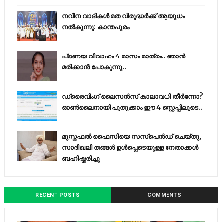
നവീന വാദികൾ മത വിരുദ്ധർക്ക് ആയുധം
നൽകുന്നു: കാന്തപുരം
പ്രണയ വിവാഹം 4 മാസം മാത്രം.. ഞാൻ
മരിക്കാൻ പോകുന്നു..
ഡ്രൈവിംഗ് ലൈസൻസ് കാലാവധി തീർന്നോ?
ഓൺലൈനായി പുതുക്കാം ഈ 4 സ്റ്റെപ്പിലൂടെ..
മുസ്തഫൽ ഫൈസിയെ സസ്‌പെൻഡ് ചെയ്തു,
സാദിഖലി തങ്ങൾ ഉൾപ്പെടെയുള്ള നേതാക്കൾ
ബഹിഷ്കരിച്ചു
RECENT POSTS
COMMENTS