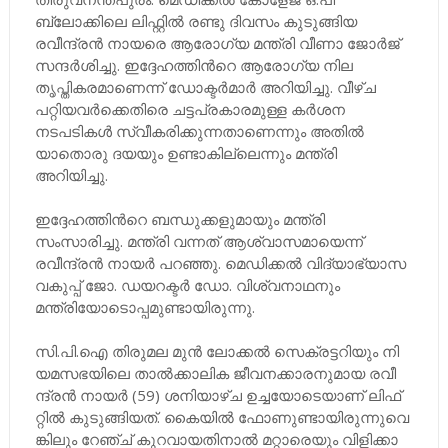
ബ്ലോക്കിലെ ലിഫ്റ്റില്‍ രണ്ടു ദിവസം കുടുങ്ങിയ
രവീന്ദ്രൻ നായരെ ആരോഗ്യ മന്ത്രി വീണാ ജോര്‍ജ്
സന്ദര്‍ശിച്ചു. ഇദ്ദേഹത്തിന്‍റെ ആരോഗ്യ നില
തൃപ്തികരമാണെന്ന് ഡോക്ടര്‍മാര്‍ അറിയിച്ചു. വീഴ്ച
പറ്റിയവര്‍ക്കെതിരെ ചട്ടപ്രകാരമുള്ള കര്‍ശന
നടപടികള്‍ സ്വീകരിക്കുന്നതാണെന്നും അതില്‍
യാതൊരു ദയയും ഉണ്ടാകില്ലെന്നും മന്ത്രി
അറിയിച്ചു.
ഇദ്ദേഹത്തിന്‍റെ ബന്ധുക്കളുമായും മന്ത്രി
സംസാരിച്ചു. മന്ത്രി വന്നത് ആശ്വാസമായെന്ന്
രവീന്ദ്രൻ നായർ പറഞ്ഞു. മെഡിക്കല്‍ വിദ്യാഭ്യാസ
വകുപ്പ് ജോ. ഡയറക്ടര്‍ ഡോ. വിശ്വനാഥനും
മന്ത്രിയോടൊപ്പമുണ്ടായിരുന്നു.
സി.​പി.​ഐ തി​രു​മ​ല മു​ൻ ലോ​ക്ക​ൽ സെ​ക്ര​ട്ട​റി​യും നി​
യ​മ​സ​ഭ​യി​ലെ താ​ൽ​ക്കാ​ലി​ക ജീ​വ​ന​ക്കാ​ര​നു​മാ​യ ര​വീ​
ന്ദ്ര​ൻ നാ​യ​ർ (59) ശ​നി​യാ​ഴ്ച ഉ​ച്ച​യോ​ടെയാണ് ലി​ഫ്​​
റ്റി​ൽ കു​ടു​ങ്ങി​യത്. കൈ​യി​ൽ ഫോ​ണു​ണ്ടാ​യി​രു​​ന്നു​വെ​
ങ്കി​ലും റേ​ഞ്ച്​ കു​റ​വാ​യ​തി​നാ​ൽ മ​റ്റാ​രെ​യും വി​ളി​ക്കാ​