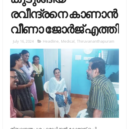
രവീന്ദ്രനെ കാണാൻ
വീണാ ജോർജ് എത്തി
July 16, 2024
Headline
,
Medical
,
Thiruvananthapuram
തിരുവനന്തപുരം: മെഡിക്കല്‍ കോളേജ് ഒ.പി