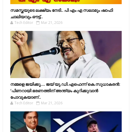
സമസ്തയുടെ ലക്ഷ്യം നേടി.. പി എം എ സലാമും ഷാഫി
ചാലിയവും ഔട്ട്..
Tech Editor
Mar 21, 2026
നമ്മളെ ജയിക്കൂ.... ജയ് യു.ഡി.എഫെന്ന് കെ.സുധാകരൻ:
‘പിണറായി ഭരണത്തിന് അന്ത്യം കുറിക്കുവാൻ
പോവുകയാണ്..
Tech Editor
Mar 21, 2026