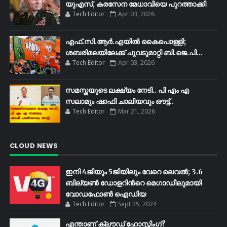
യുഎസ്, കരസേന മേധാവിയെ പുറത്താക്കി
Tech Editor
Apr 03, 2026
എഫ്​.സി.ആർ.എയിൽ കൈപൊള്ളി;
ശബരിമലയിലേക്ക്​ ചുവടുമാറ്റി ബി.ജെ.പി...
Tech Editor
Apr 03, 2026
സമസ്തയുടെ ലക്ഷ്യം നേടി.. പി എം എ
സലാമും ഷാഫി ചാലിയവും ഔട്ട്..
Tech Editor
Mar 21, 2026
CLOUD NEWS
ഇനി 4ജിയും 5ജിയിലും വേറെ ലെവൽ; 3.6
ബില്യണ്‍ ഡോളറിന്‍റെ മെഗാഡീലുമായി
വോഡഫോണ്‍ ഐഡിയ
Tech Editor
Sept 25, 2024
എന്താണ് ക്ലൗഡ് ഹോസ്റ്റിംഗ്?