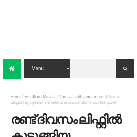
Home
/
Headline
/
Medical
/
Thiruvananthapuram
/
രണ്ട് ദിവസം
ലിഫ്റ്റില്‍ കുടുങ്ങിയ രവീന്ദ്രനെ കാണാൻ വീണാ ജോർജ് എത്തി
രണ്ട് ദിവസം ലിഫ്റ്റില്‍
കുടുങ്ങിയ