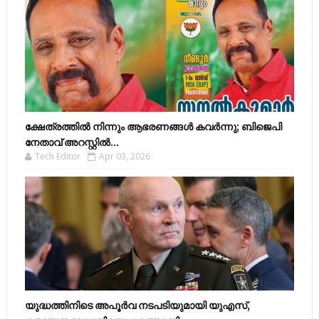
ക്ഷേത്രത്തിൽ നിന്നും ആഭരണങ്ങൾ കവർന്നു; ബിജെപി
നേതാവ് അറസ്റ്റിൽ...
Tech Editor
Apr 03, 2026
യുദ്ധത്തിനിടെ അപൂർവ നടപടിയുമായി യുഎസ്,