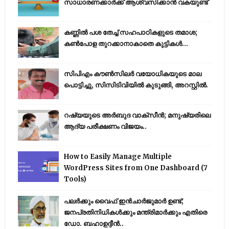
സാധാരണക്കാർക്ക് ആശ്വസിക്കാൻ വകയുണ്ട്
കണ്ണിൽ പശ തേച്ച് സഹപാഠികളുടെ തമാശ;
കൺപോള തുറക്കാനാകാതെ കുട്ടികൾ...
സിപിഎം കൗണ്‍സിലര്‍ വയോധികയുടെ മാല
പൊട്ടിച്ചു, സിസിടിവിയില്‍ കുടുങ്ങി, അറസ്റ്റില്‍.
റഷ്യയുടെ അര്‍ബുദ വാക്‌സീന്‍; മനുഷ്യരിലെ
ആദ്യ പരീക്ഷണം വിജയം..
How to Easily Manage Multiple
WordPress Sites from One Dashboard (7
Tools)
പലർക്കും വൈഫ് ഇൻചാർജുമാർ ഉണ്ട്;
ജനപ്രതിനിധികൾക്കും മന്ത്രിമാർക്കും എതിരെ
ഡോ. ബഹാഉദ്ദീൻ..