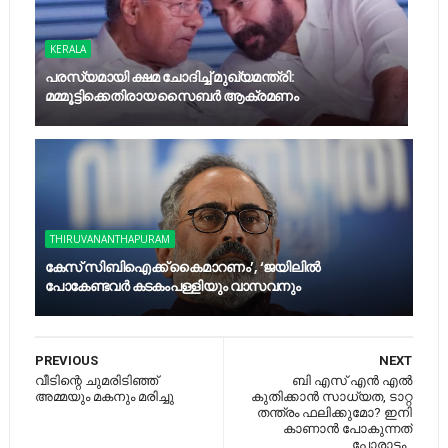
KERALA
പരസ്യമായി ക്ഷമ ചോദിച്ച്‌ മുഖ്യമന്ത്രി:
മമ്മൂട്ടിക്കെതിരായ സൈബര്‍ ആക്രമണം
THIRUVANANTHAPURAM
കേസ് സിബിഐക്ക് കൈമാറണം’, ‘ജയിലിൽ
പോകേണ്ടവർ കടകംപള്ളിയും വാസവനും
PREVIOUS
NEXT
വീടിന്റെ ചുമരിടിഞ്ഞ്
ബി എസ് എന്‍ എല്‍
അമ്മയും മകനും മരിച്ചു
കുതിക്കാന്‍ സാധ്യത, ടാറ്റ
തന്ത്രം ഫലിക്കുമോ? ഇനി
കാണാൻ പോകുന്നത്
പോരാട്ടം..