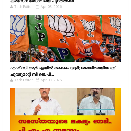
കരസേന മേധാവിയെ പുറത്താക്കി
Tech Editor
Apr 03, 2026
എഫ്​.സി.ആർ.എയിൽ കൈപൊള്ളി; ശബരിമലയിലേക്ക്​
ചുവടുമാറ്റി ബി.ജെ.പി...
Tech Editor
Apr 03, 2026