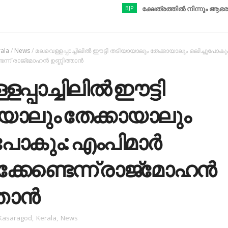
BJP
ക്ഷേത്രത്തിൽ നിന്നും ആഭരണങ്ങൾ കവ
rala
/
News
/
മലവെള്ളപ്പാച്ചിലില്‍ ഈട്ടി തടിയായാലും തേക്കായാലും ഒലിച്ചുപോകും
െന്ന് രാജ്‌മോഹന്‍ ഉണ്ണിത്താന്‍
പ്പാച്ചിലില്‍ ഈട്ടി
യാലും തേക്കായാലും
ുപോകും: എംപിമാര്‍
്കേണ്ടെന്ന് രാജ്‌മോഹന്‍
താന്‍
Kasaragod
,
Kerala
,
News