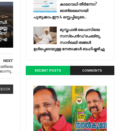
കാലാവധി തീർന്നോ?
ഓൺലൈനായി
പുതുക്കാം ഈ 4 സ്റ്റെപ്പിലൂടെ..
്ധി:
ണ്ണ
മുസ്തഫൽ ഫൈസിയെ
്ന്
സസ്‌പെൻഡ് ചെയ്തു,
 ഇ എ
സാദിഖലി തങ്ങൾ
ഉൾപ്പെടെയുള്ള നേതാക്കൾ ബഹിഷ്കരിച്ചു
NEXT
ുവതിയെ
RECENT POSTS
COMMENTS
കൊന്നു..
EBOOK