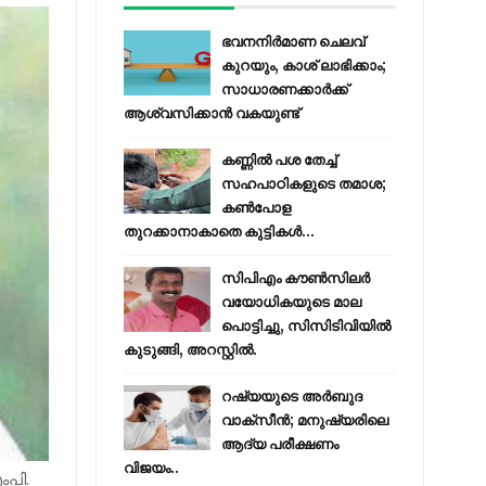
ഭവനനിർമാണ ചെലവ്
കുറയും, കാശ് ലാഭിക്കാം;
സാധാരണക്കാർക്ക്
ആശ്വസിക്കാൻ വകയുണ്ട്
കണ്ണിൽ പശ തേച്ച്
സഹപാഠികളുടെ തമാശ;
കൺപോള
തുറക്കാനാകാതെ കുട്ടികൾ...
സിപിഎം കൗണ്‍സിലര്‍
വയോധികയുടെ മാല
പൊട്ടിച്ചു, സിസിടിവിയില്‍
കുടുങ്ങി, അറസ്റ്റില്‍.
റഷ്യയുടെ അര്‍ബുദ
വാക്‌സീന്‍; മനുഷ്യരിലെ
ആദ്യ പരീക്ഷണം
വിജയം..
ംപി.