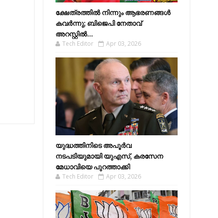
ക്ഷേത്രത്തിൽ നിന്നും ആഭരണങ്ങൾ
കവർന്നു; ബിജെപി നേതാവ്
അറസ്റ്റിൽ...
Tech Editor
Apr 03, 2026
യുദ്ധത്തിനിടെ അപൂർവ
നടപടിയുമായി യുഎസ്, കരസേന
മേധാവിയെ പുറത്താക്കി
Tech Editor
Apr 03, 2026