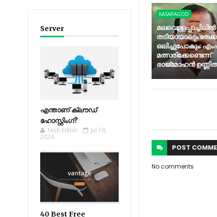
KASARAGOD
മലവെള്ളപ്പാച്ചിലില്‍
Server
തടിയായാലും തേക്
ഒലിച്ചുപോകും: എംപി
മത്സരിക്കേണ്ടെന്ന്
രാജ്‌മോഹന്‍ ഉണ്ണിത്
എന്താണ് ക്ലൗഡ്
ഹോസ്റ്റിംഗ്?
Tech Editor
Jul 19,
2024
POST
COMME
No comments
40 Best Free