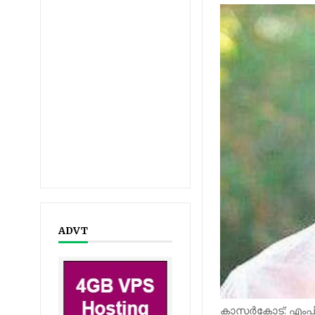
ADVT
കാസര്‍കോട്: എംപിമാ