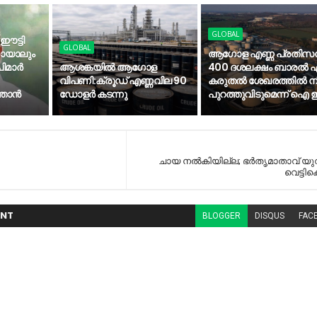
GLOBAL
 ഈട്ടി
GLOBAL
കായാലും
ആഗോള എണ്ണ പ്രതിസന
മാര്‍
ആശങ്കയിൽ ആഗോള
400 ദശലക്ഷം ബാരൽ എ
വിപണി:ക്രൂഡ് എണ്ണവില 90
കരുതൽ ശേഖരത്തിൽ നിന
താന്‍
ഡോളർ കടന്നു
പുറത്തുവിടുമെന്ന് ഐ
ചായ നൽകിയില്ല; ഭർതൃമാതാവ് യ
വെട്ടിക്
NT
BLOGGER
DISQUS
FAC