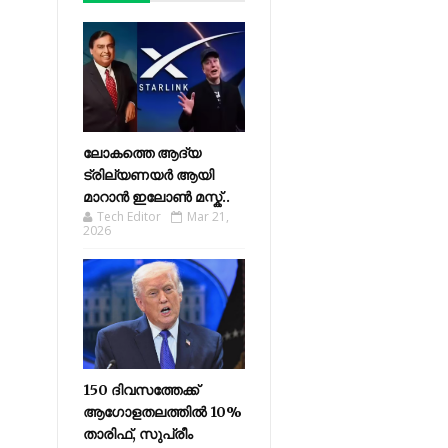
ലോകത്തെ ആദ്യ
ട്രില്യണയർ ആയി
മാറാൻ ഇലോൺ മസ്ക്..
Tech Editor
Mar 21,
2026
150 ദിവസത്തേക്ക്
ആഗോളതലത്തിൽ 10%
താരിഫ്, സുപ്രീം