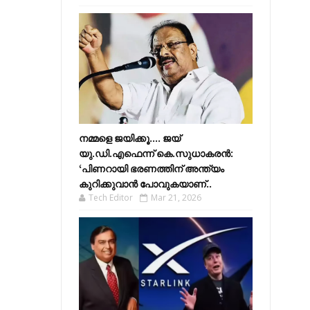
നമ്മളെ ജയിക്കൂ.... ജയ്
യു.ഡി.എഫെന്ന് കെ.സുധാകരൻ:
‘പിണറായി ഭരണത്തിന് അന്ത്യം
കുറിക്കുവാൻ പോവുകയാണ്..
Tech Editor
Mar 21, 2026