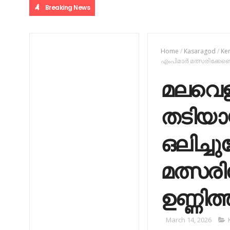
Breaking News
Home
/
Kasaragod
/
Ke
എംപിമാര്‍ മത്സരിക്കേണ്ട
മലവെള്ള
തടിയാ
ഒലിച്ച
മത്സരിക
ഉണ്ണിത്
March 14, 2026