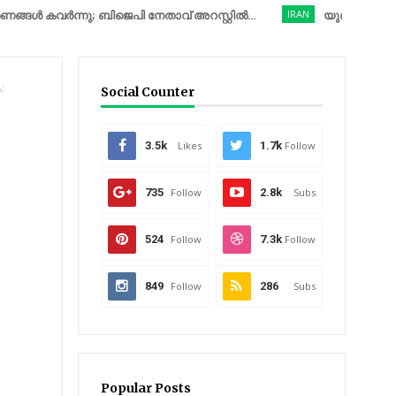
ർന്നു; ബിജെപി നേതാവ് അറസ്റ്റിൽ...
IRAN
യുദ്ധത്തിനിടെ അപൂർ
:
Social Counter
3.5k
Likes
1.7k
Follow
735
Follow
2.8k
Subs
524
Follow
7.3k
Follow
849
Follow
286
Subs
Popular Posts