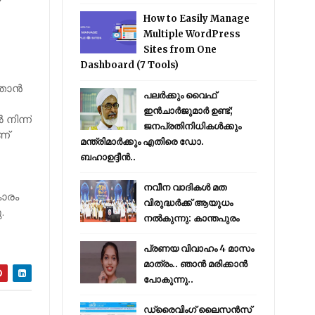
How to Easily Manage
Multiple WordPress
Sites from One
Dashboard (7 Tools)
താന്‍
പലർക്കും വൈഫ്
ഇൻചാർജുമാർ ഉണ്ട്;
നിന്ന്
ജനപ്രതിനിധികൾക്കും
ണ്
മന്ത്രിമാർക്കും എതിരെ ഡോ.
ബഹാഉദ്ദീൻ..
നവീന വാദികൾ മത
കാരം
വിരുദ്ധർക്ക് ആയുധം
.
നൽകുന്നു: കാന്തപുരം
പ്രണയ വിവാഹം 4 മാസം
മാത്രം.. ഞാൻ മരിക്കാൻ
പോകുന്നു..
ഡ്രൈവിംഗ് ലൈസൻസ്