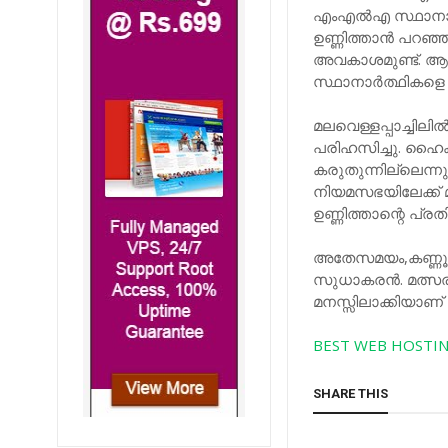
എംഎല്‍എ സ്ഥാനാര്‍
ഉണ്ണിത്താന്‍ പറഞ്ഞ
അവകാശമുണ്ട്. ആള
സ്ഥാനാര്‍ത്ഥികളെ നി
മലവെള്ളപ്പാച്ചിലി
പരിഹസിച്ചു. ഹൈക്ക
കരുതുന്നില്ലെന്നു
നിയമസഭയിലേക്ക് 
ഉണ്ണിത്താന്റെ പ്
അതേസമയം,കണ്ണൂരില്
സുധാകരന്‍. മത്സരി
മനസ്സിലാക്കിയാണ് 
BEST WEB HOSTIN
SHARE THIS