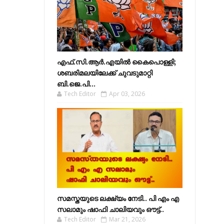
എഫ്​.സി.ആർ.എയിൽ കൈപൊള്ളി;
ശബരിമലയിലേക്ക്​ ചുവടുമാറ്റി
ബി.ജെ.പി...
Tech Editor
Apr 03, 2026
സമസ്തയുടെ ലക്ഷ്യം നേടി.. പി എം എ
സലാമും ഷാഫി ചാലിയവും ഔട്ട്..
Tech Editor
Mar 21, 2026