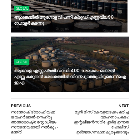
GLOBAL
ആശങ്കയിൽ ആഗോള വിപണി:ക്രൂഡ് എണ്ണവില 90
ഡോളർ കടന്നു
GLOBAL
ആഗോള എണ്ണ പ്രതിസന്ധി: 400 ദശലക്ഷം ബാരൽ
എണ്ണ കരുതൽ ശേഖരത്തിൽ നിന്ന് പുറത്തുവിടുമെന്ന് ഐ
ഇ എ
PREVIOUS
NEXT
സന്തോഷ് ട്രോഫിയ്ക്ക്
മുൻ മിസ് കേരളയടക്കം മരിച്ച
ജവഹർലാൽ നെഹ്രു
വാഹനാപകടം:
അന്താരാഷ്ട്ര സ്റ്റേഡിയം
ഇന്റലിജൻസ്റിപ്പോർട്ട് ഉന്നത
സൗജന്യമായി നല്‍കും -
പോലീസ്
മന്ത്രി
ഉദ്യോഗസ്ഥന്കുരുക്കാവും