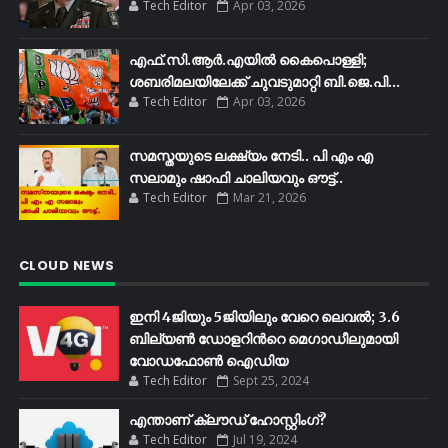
Tech Editor
Apr 03, 2026
എഫ്​.സി.ആർ.എയിൽ കൈപൊള്ളി;
ശബരിമലയിലേക്ക്​ ചുവടുമാറ്റി ബി.ജെ.പി...
Tech Editor
Apr 03, 2026
സമസ്തയുടെ ലക്ഷ്യം നേടി.. പി എം എ
സലാമും ഷാഫി ചാലിയവും ഔട്ട്..
Tech Editor
Mar 21, 2026
CLOUD NEWS
ഇനി 4ജിയും 5ജിയിലും വേറെ ലെവൽ; 3.6
ബില്യണ്‍ ഡോളറിന്‍റെ മെഗാഡീലുമായി
വോഡഫോണ്‍ ഐഡിയ
Tech Editor
Sept 25, 2024
എന്താണ് ക്ലൗഡ് ഹോസ്റ്റിംഗ്?
Tech Editor
Jul 19, 2024