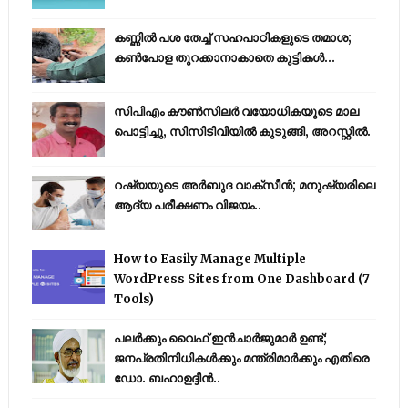
കണ്ണിൽ പശ തേച്ച് സഹപാഠികളുടെ തമാശ;
കൺപോള തുറക്കാനാകാതെ കുട്ടികൾ...
സിപിഎം കൗണ്‍സിലര്‍ വയോധികയുടെ മാല
പൊട്ടിച്ചു, സിസിടിവിയില്‍ കുടുങ്ങി, അറസ്റ്റില്‍.
റഷ്യയുടെ അര്‍ബുദ വാക്‌സീന്‍; മനുഷ്യരിലെ
ആദ്യ പരീക്ഷണം വിജയം..
How to Easily Manage Multiple
WordPress Sites from One Dashboard (7
Tools)
പലർക്കും വൈഫ് ഇൻചാർജുമാർ ഉണ്ട്;
ജനപ്രതിനിധികൾക്കും മന്ത്രിമാർക്കും എതിരെ
ഡോ. ബഹാഉദ്ദീൻ..