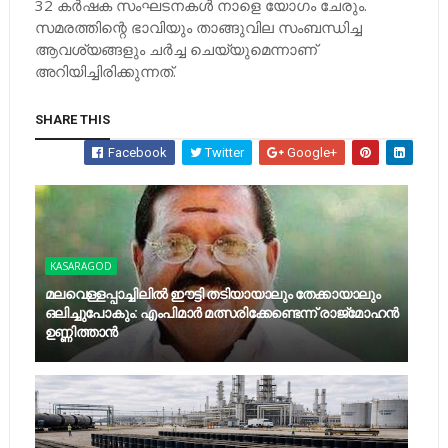
32 കര്‍ഷക സംഘടനകള്‍ നാളെ യോഗം ചേരും.
സമരത്തിന്റെ ഭാവിയും താങ്ങുവില സംബന്ധിച്ച
ആവശ്യങ്ങളും ചര്‍ച്ച ചെയ്യുമെന്നാണ്
അറിയിച്ചിരിക്കുന്നത്.
SHARE THIS
Facebook
Twitter
Google+
KASARAGOD
മലവെള്ളപ്പാച്ചിലില്‍ ഈട്ടി തടിയായാലും തേക്കായാലും
ഒലിച്ചുപോകും: എംപിമാര്‍ മത്സരിക്കേണ്ടെന്ന് രാജ്‌മോഹന്‍
ഉണ്ണിത്താന്‍