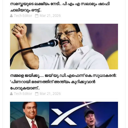
സമസ്തയുടെ ലക്ഷ്യം നേടി.. പി എം എ സലാമും ഷാഫി
ചാലിയവും ഔട്ട്..
Tech Editor
Mar 21, 2026
നമ്മളെ ജയിക്കൂ.... ജയ് യു.ഡി.എഫെന്ന് കെ.സുധാകരൻ:
‘പിണറായി ഭരണത്തിന് അന്ത്യം കുറിക്കുവാൻ
പോവുകയാണ്..
Tech Editor
Mar 21, 2026