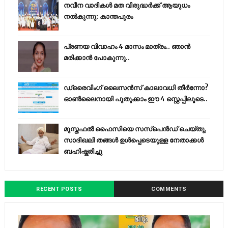
നവീന വാദികൾ മത വിരുദ്ധർക്ക് ആയുധം
നൽകുന്നു: കാന്തപുരം
പ്രണയ വിവാഹം 4 മാസം മാത്രം.. ഞാൻ
മരിക്കാൻ പോകുന്നു..
ഡ്രൈവിംഗ് ലൈസൻസ് കാലാവധി തീർന്നോ?
ഓൺലൈനായി പുതുക്കാം ഈ 4 സ്റ്റെപ്പിലൂടെ..
മുസ്തഫൽ ഫൈസിയെ സസ്‌പെൻഡ് ചെയ്തു,
സാദിഖലി തങ്ങൾ ഉൾപ്പെടെയുള്ള നേതാക്കൾ
ബഹിഷ്കരിച്ചു
RECENT POSTS
COMMENTS