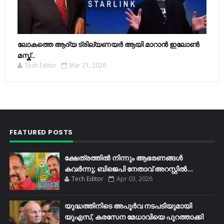
ലോകത്തെ ആദ്യ ട്രില്യണയർ ആയി മാറാൻ ഇലോൺ
മസ്ക്..
Tech Editor
Mar 21, 2026
FEATURED POSTS
ക്ഷേത്രത്തിൽ നിന്നും ആഭരണങ്ങൾ
കവർന്നു; ബിജെപി നേതാവ് അറസ്റ്റിൽ...
Tech Editor
Apr 03, 2026
യുദ്ധത്തിനിടെ അപൂർവ നടപടിയുമായി
യുഎസ്, കരസേന മേധാവിയെ പുറത്താക്കി