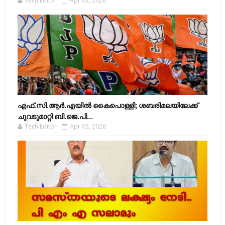
Tech Editor
Apr 03, 2026
എഫ്​.സി.ആർ.എയിൽ കൈപൊള്ളി; ശബരിമലയിലേക്ക്​
ചുവടുമാറ്റി ബി.ജെ.പി...
Tech Editor
Apr 03, 2026