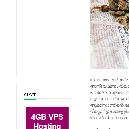
ഭോപാല്‍: മധ്യപ്ര
അന്വേഷണം വ്യാപിപ
വെബ്‌സൈറ്റായ ആ
ADVT
തുടര്‍ന്നാണ് കേസ
ആമസോണിന്റെ ലോക്
റിപ്പോര്‍ട്ട്. ത
പോലീസിനെ കാണു