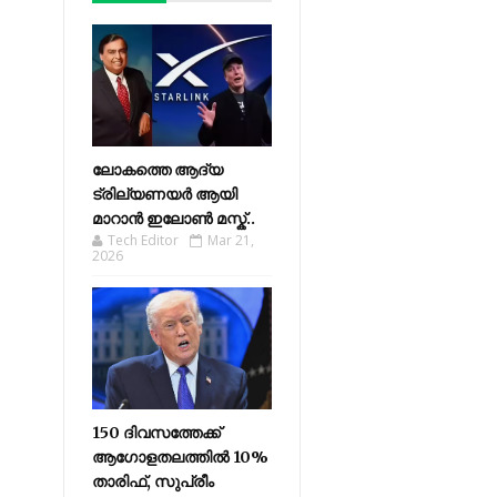
ലോകത്തെ ആദ്യ
ട്രില്യണയർ ആയി
മാറാൻ ഇലോൺ മസ്ക്..
Tech Editor
Mar 21,
2026
150 ദിവസത്തേക്ക്
ആഗോളതലത്തിൽ 10%
താരിഫ്, സുപ്രീം