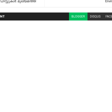
സ്റ്റുകൾ: മുഖ്യമന്ത്രി
Envi
NT
BLOGGER
DISQUS
FAC