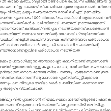
20 കിലോ കഞ്ചാവുമായി രണ്ട് പേരെ പോലീസ് പിടികൂടിയത്.
ടെയാണ് ഇ-കൊമേഴ്‌സ് വെബ്‌സൈറ്റായ ആമസോണ്‍ വഴിയാ
ും വില്‍ക്കുകയും ചെയ്തതെന്ന മൊഴി ലഭിച്ചത്. ഉണക്കിയ
പേരില്‍ ഏകദേശം 1000 കിലോഗ്രാം കഞ്ചാവ് ആമസോണ്‍ വഴി
ിയെന്നാണ് പ്രതികള്‍ പോലീസിനോട് പറഞ്ഞത്. ഇതോടെയാണ്
ങനെയാണ് കഞ്ചാവ് വില്‍പ്പന നടത്തിയതെന്ന് കണ്ടെത്താന്‍
മാക്കിയത്. അന്വേഷണത്തിന്റെ ഭാഗമായി ഗ്വാളിയോറിലെ
ലിവറി ഹബ്ബില്‍ പോലീസ് സംഘം കഴിഞ്ഞദിവസം പരിശോധന
കഞ്ചാവ് അടങ്ങിയ പാര്‍സലുകള്‍ ഡെലിവറി ചെയ്തതിന്റെ
ണ്ടെത്താനാണ് ഇവിടെ പരിശോധന നടത്തിയത്.
ി അടക്കം ഉപയോഗിക്കുന്ന അന്താരാഷ്ട്ര കമ്പനിയാണ് ആമസോണ്‍.
ഫോമില്‍ ഇത്തരത്തിലുള്ള കച്ചവടം നടക്കുന്നത് വലിയ സംഭവമാണെ
സ് ഉദ്യോഗസ്ഥനായ മനോജ് സിങ് പറഞ്ഞു. എങ്ങനെയാണ് ഇത്
വിശദീകരിക്കാനാണ് ആമസോണ്‍ എക്‌സിക്യൂട്ടീവുമാരെ
യതെന്നും കമ്പനിയുടെ അഭിഭാഷകര്‍ പോലീസിനെ കാണാമെന്ന്
നും അദ്ദേഹം വ്യക്തമാക്കി.
ലും വില്‍പ്പനക്കാരന്‍ നിയമലംഘനം നടത്തിയിട്ടുണ്ടോ എന്നക
യാണെന്ന് ആമസോണ്‍ വക്താവ് പ്രസ്താവനയില്‍ അറിയിച്ചു.
രകാരം നിരോധിച്ച വസ്തുക്കളുടെ വില്‍പ്പനയും ലിസ്റ്റിങ്ങും ഒരിക്