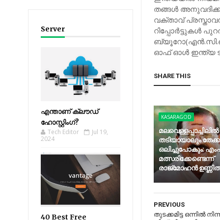
തങ്ങള്‍ അനുവദിക
വക്താവ് പ്രസ്താവ
Server
റിപ്പോര്‍ട്ടുകള്‍ പ
ബ്യൂറോ(എന്‍.സി.
ഓഫ് ഓള്‍ ഇന്ത്യ
SHARE THIS
എന്താണ് ക്ലൗഡ്
KASARAGOD
ഹോസ്റ്റിംഗ്?
മലവെള്ളപ്പാച്ചിലില്‍
Tech Editor
Jul 19,
2024
തടിയായാലും തേക്
ഒലിച്ചുപോകും: എംപി
മത്സരിക്കേണ്ടെന്ന്
രാജ്‌മോഹന്‍ ഉണ്ണിത്
PREVIOUS
തുടക്കമിട്ട ഒന്നില്‍ നിന്
40 Best Free