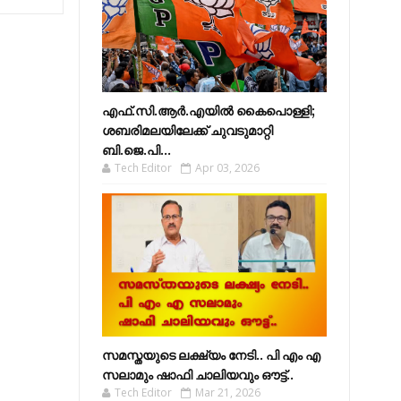
എഫ്​.സി.ആർ.എയിൽ കൈപൊള്ളി;
ശബരിമലയിലേക്ക്​ ചുവടുമാറ്റി
ബി.ജെ.പി...
Tech Editor
Apr 03, 2026
സമസ്തയുടെ ലക്ഷ്യം നേടി.. പി എം എ
സലാമും ഷാഫി ചാലിയവും ഔട്ട്..
Tech Editor
Mar 21, 2026