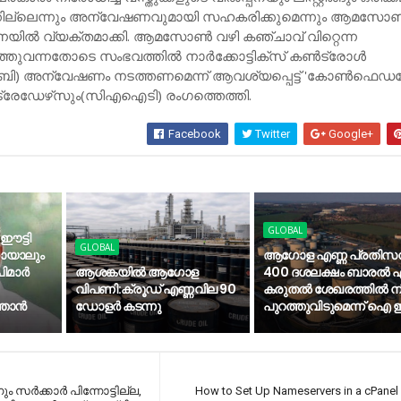
്കില്ലെന്നും അന്വേഷണവുമായി സഹകരിക്കുമെന്നും ആമസോണ
നയില്‍ വ്യക്തമാക്കി. ആമസോണ്‍ വഴി കഞ്ചാവ് വിറ്റെന്ന
ുറത്തുവന്നതോടെ സംഭവത്തില്‍ നാര്‍ക്കോട്ടിക്‌സ് കണ്‍ട്രോള്‍
ബി) അന്വേഷണം നടത്തണമെന്ന് ആവശ്യപ്പെട്ട് 'കോണ്‍ഫെഡറ
 ട്രേഡേഴ്‌സും(സിഎഐടി) രംഗത്തെത്തി.
Facebook
Twitter
Google+
GLOBAL
 ഈട്ടി
GLOBAL
കായാലും
ആഗോള എണ്ണ പ്രതിസന
മാര്‍
ആശങ്കയിൽ ആഗോള
400 ദശലക്ഷം ബാരൽ എ
വിപണി:ക്രൂഡ് എണ്ണവില 90
കരുതൽ ശേഖരത്തിൽ നിന
താന്‍
ഡോളർ കടന്നു
പുറത്തുവിടുമെന്ന് ഐ
നും സര്‍ക്കാര്‍ പിന്നോട്ടില്ല,
How to Set Up Nameservers in a cPane