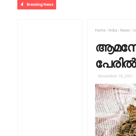
Breaking News
Home
/
India
/
News
/
ആ
ആമസോ
പേരില്‍
November 16, 2021