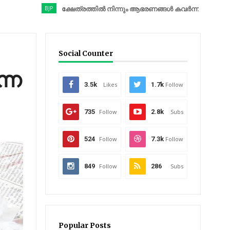
BJP
ക്ഷേത്രത്തിൽ നിന്നും ആഭരണങ്ങൾ കവർന്നു; ബിജെപി നേതാവ് അറ
Social Counter
്ന
3.5k
Likes
1.7k
Follow
735
Follow
2.8k
Subs
524
Follow
7.3k
Follow
849
Follow
286
Subs
Popular Posts