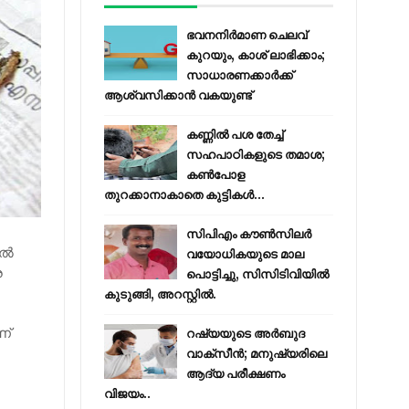
ഭവനനിർമാണ ചെലവ്
കുറയും, കാശ് ലാഭിക്കാം;
സാധാരണക്കാർക്ക്
ആശ്വസിക്കാൻ വകയുണ്ട്
കണ്ണിൽ പശ തേച്ച്
സഹപാഠികളുടെ തമാശ;
കൺപോള
തുറക്കാനാകാതെ കുട്ടികൾ...
സിപിഎം കൗണ്‍സിലര്‍
്‍
വയോധികയുടെ മാല
ര
പൊട്ടിച്ചു, സിസിടിവിയില്‍
കുടുങ്ങി, അറസ്റ്റില്‍.
ണ്
റഷ്യയുടെ അര്‍ബുദ
വാക്‌സീന്‍; മനുഷ്യരിലെ
ആദ്യ പരീക്ഷണം
വിജയം..