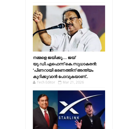
നമ്മളെ ജയിക്കൂ.... ജയ്
യു.ഡി.എഫെന്ന് കെ.സുധാകരൻ:
‘പിണറായി ഭരണത്തിന് അന്ത്യം
കുറിക്കുവാൻ പോവുകയാണ്..
Tech Editor
Mar 21, 2026