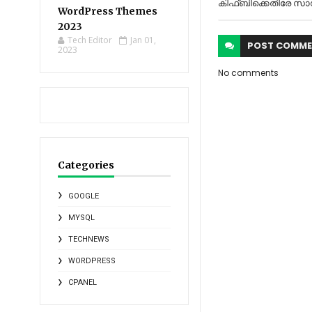
കിഫ്ബിക്കെതിരേ സാഡി
WordPress Themes
2023
Tech Editor
Jan 01,
POST
COMME
2023
No comments
Categories
GOOGLE
MYSQL
TECHNEWS
WORDPRESS
CPANEL