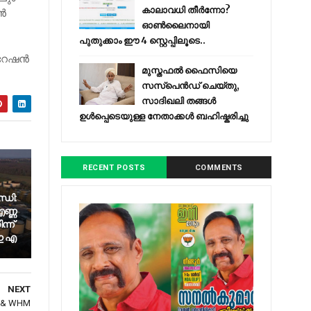
കാലാവധി തീർന്നോ?
്‍
ഓൺലൈനായി
പുതുക്കാം ഈ 4 സ്റ്റെപ്പിലൂടെ..
േഷന്‍
മുസ്തഫൽ ഫൈസിയെ
സസ്‌പെൻഡ് ചെയ്തു,
സാദിഖലി തങ്ങൾ
ഉൾപ്പെടെയുള്ള നേതാക്കൾ ബഹിഷ്കരിച്ചു
RECENT POSTS
COMMENTS
്ധി:
ണ്ണ
്ന്
 ഇ എ
NEXT
l & WHM