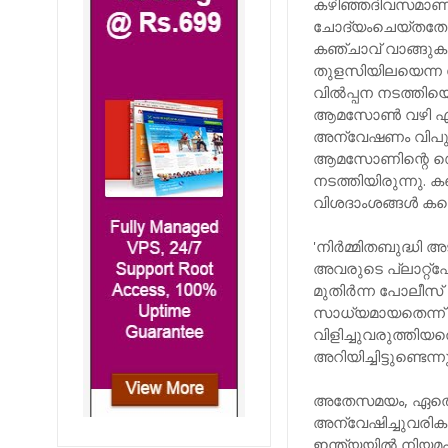
കഴിഞ്ഞദിവസമാണ് 
ചോദ്യംചെയ്തതോ
കഞ്ചാവ് വാങ്ങുകയ
തുളസിയിലയെന്ന 
വില്‍പ്പന നടത്ത
ആമസോണ്‍ വഴി എങ്
അന്വേഷണം വിപുല
ആമസോണിന്റെ ഡെ
നടത്തിയിരുന്നു. 
വിശദാംശങ്ങള്‍ ക
'നിര്‍മ്മിതബുദ്ധ
അവരുടെ പ്ലാറ്റ്‌
മുതിര്‍ന്ന പോലീ
സാധ്യമായതെന്ന് 
വിളിച്ചുവരുത്തി
അറിയിച്ചിട്ടുണ്ടെന്
അതേസമയം, ഏതെങ്കി
അന്വേഷിച്ചുവരിക
ഇന്ത്യയില്‍ നിയമപ്