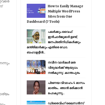
 ഇവരെ
ണ്
How to Easily Manage
Multiple WordPress
Sites from One
Dashboard (7 Tools)
പലർക്കും വൈഫ്
ഇൻചാർജുമാർ ഉണ്ട്;
ജനപ്രതിനിധികൾക്കും
മന്ത്രിമാർക്കും എതിരെ ഡോ.
ബഹാഉദ്ദീൻ..
ന്നും
നവീന വാദികൾ മത
വിരുദ്ധർക്ക് ആയുധം
നൽകുന്നു: കാന്തപുരം
പ്രണയ വിവാഹം 4 മാസം
മാത്രം.. ഞാൻ മരിക്കാൻ
പോകുന്നു..
ാര്യം
ഡ്രൈവിംഗ് ലൈസൻസ്
കലും