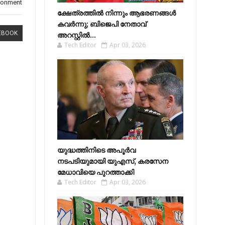
ronment
ക്ഷേത്രത്തിൽ നിന്നും ആഭരണങ്ങൾ
കവർന്നു; ബിജെപി നേതാവ്
EBOOK
അറസ്റ്റിൽ...
Tech Editor
Apr 03, 2026
യുദ്ധത്തിനിടെ അപൂർവ
നടപടിയുമായി യുഎസ്, കരസേന
മേധാവിയെ പുറത്താക്കി
Tech Editor
Apr 03, 2026