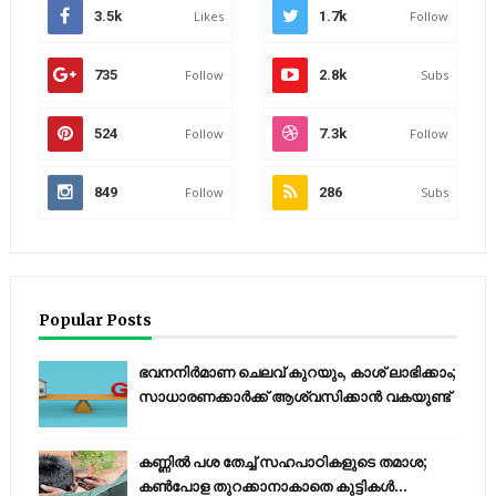
3.5k
Likes
1.7k
Follow
735
Follow
2.8k
Subs
524
Follow
7.3k
Follow
849
Follow
286
Subs
Popular Posts
ഭവനനിർമാണ ചെലവ് കുറയും, കാശ് ലാഭിക്കാം;
സാധാരണക്കാർക്ക് ആശ്വസിക്കാൻ വകയുണ്ട്
കണ്ണിൽ പശ തേച്ച് സഹപാഠികളുടെ തമാശ;
കൺപോള തുറക്കാനാകാതെ കുട്ടികൾ...