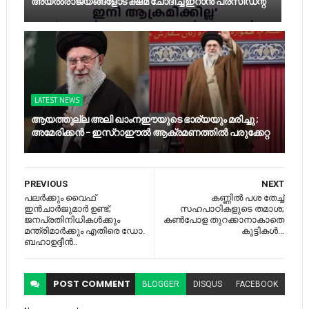
അയല്‍രാജ്യങ്ങളോട് ക്ഷമ ചോദിച്ച് ഇറാൻ പ്രസിഡന്റ്
LATEST NEWS
ആയത്തുല്ല അലി ഖാംനഈയുടെ ഭാര്യയും മരിച്ചു ;
അമേരിക്കൻ - ഇസ്റാഈൽ ആക്രമണത്തിൽ പരുക്കേറ്റ
PREVIOUS
NEXT
പലർക്കും വൈഫ്
കണ്ണിൽ പശ തേച്ച്
ഇൻചാർജുമാർ ഉണ്ട്;
സഹപാഠികളുടെ തമാശ;
ജനപ്രതിനിധികൾക്കും
കൺപോള തുറക്കാനാകാതെ
മന്ത്രിമാർക്കും എതിരെ ഡോ.
കുട്ടികൾ...
ബഹാഉദ്ദീൻ..
POST
COMMENT
BLOGGER
DISQUS
FACEBOOK