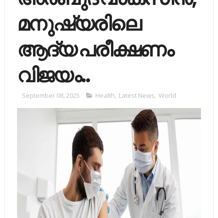
മനുഷ്യരിലെ
ആദ്യ പരീക്ഷണം
വിജയം..
September 08, 2025
Health
,
Latest News
,
World