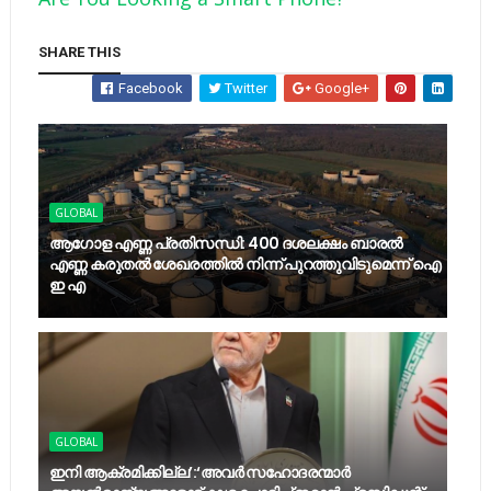
SHARE THIS
Facebook
Twitter
Google+
GLOBAL
ആഗോള എണ്ണ പ്രതിസന്ധി: 400 ദശലക്ഷം ബാരൽ
എണ്ണ കരുതൽ ശേഖരത്തിൽ നിന്ന് പുറത്തുവിടുമെന്ന് ഐ
ഇ എ
GLOBAL
ഇനി ആക്രമിക്കില്ല’:‘അവർ സഹോദരന്മാർ