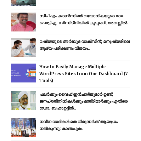
സിപിഎം കൗണ്‍സിലര്‍ വയോധികയുടെ മാല
പൊട്ടിച്ചു, സിസിടിവിയില്‍ കുടുങ്ങി, അറസ്റ്റില്‍.
റഷ്യയുടെ അര്‍ബുദ വാക്‌സീന്‍; മനുഷ്യരിലെ
ആദ്യ പരീക്ഷണം വിജയം..
How to Easily Manage Multiple
WordPress Sites from One Dashboard (7
Tools)
പലർക്കും വൈഫ് ഇൻചാർജുമാർ ഉണ്ട്;
ജനപ്രതിനിധികൾക്കും മന്ത്രിമാർക്കും എതിരെ
ഡോ. ബഹാഉദ്ദീൻ..
നവീന വാദികൾ മത വിരുദ്ധർക്ക് ആയുധം
നൽകുന്നു: കാന്തപുരം