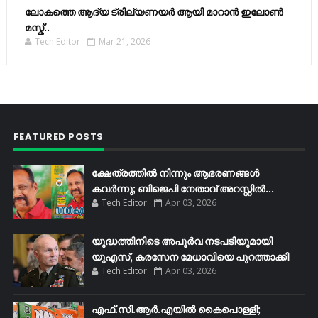
ലോകത്തെ ആദ്യ ട്രില്യണയർ ആയി മാറാൻ ഇലോൺ
മസ്ക്..
Tech Editor
Mar 21, 2026
FEATURED POSTS
ക്ഷേത്രത്തിൽ നിന്നും ആഭരണങ്ങൾ
കവർന്നു; ബിജെപി നേതാവ് അറസ്റ്റിൽ...
Tech Editor
Apr 03, 2026
യുദ്ധത്തിനിടെ അപൂർവ നടപടിയുമായി
യുഎസ്, കരസേന മേധാവിയെ പുറത്താക്കി
Tech Editor
Apr 03, 2026
എഫ്​.സി.ആർ.എയിൽ കൈപൊള്ളി;