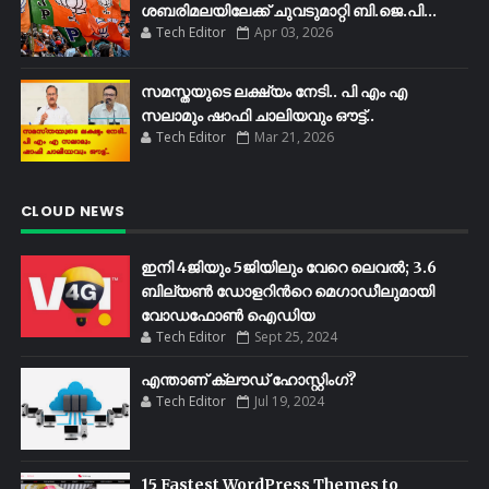
ശബരിമലയിലേക്ക്​ ചുവടുമാറ്റി ബി.ജെ.പി...
Tech Editor
Apr 03, 2026
സമസ്തയുടെ ലക്ഷ്യം നേടി.. പി എം എ
സലാമും ഷാഫി ചാലിയവും ഔട്ട്..
Tech Editor
Mar 21, 2026
CLOUD NEWS
ഇനി 4ജിയും 5ജിയിലും വേറെ ലെവൽ; 3.6
ബില്യണ്‍ ഡോളറിന്‍റെ മെഗാഡീലുമായി
വോഡഫോണ്‍ ഐഡിയ
Tech Editor
Sept 25, 2024
എന്താണ് ക്ലൗഡ് ഹോസ്റ്റിംഗ്?
Tech Editor
Jul 19, 2024
15 Fastest WordPress Themes to