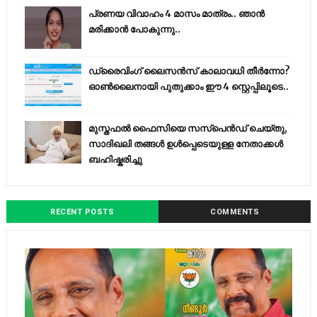
പ്രണയ വിവാഹം 4 മാസം മാത്രം.. ഞാൻ
മരിക്കാൻ പോകുന്നു..
ഡ്രൈവിംഗ് ലൈസൻസ് കാലാവധി തീർന്നോ?
ഓൺലൈനായി പുതുക്കാം ഈ 4 സ്റ്റെപ്പിലൂടെ..
മുസ്തഫൽ ഫൈസിയെ സസ്‌പെൻഡ് ചെയ്തു,
സാദിഖലി തങ്ങൾ ഉൾപ്പെടെയുള്ള നേതാക്കൾ
ബഹിഷ്കരിച്ചു
RECENT POSTS
COMMENTS