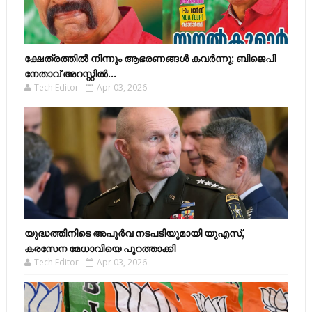
ക്ഷേത്രത്തിൽ നിന്നും ആഭരണങ്ങൾ കവർന്നു; ബിജെപി
നേതാവ് അറസ്റ്റിൽ...
Tech Editor
Apr 03, 2026
യുദ്ധത്തിനിടെ അപൂർവ നടപടിയുമായി യുഎസ്,
കരസേന മേധാവിയെ പുറത്താക്കി
Tech Editor
Apr 03, 2026