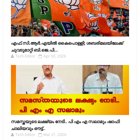
എഫ്​.സി.ആർ.എയിൽ കൈപൊള്ളി; ശബരിമലയിലേക്ക്​
ചുവടുമാറ്റി ബി.ജെ.പി...
Tech Editor
Apr 03, 2026
സമസ്തയുടെ ലക്ഷ്യം നേടി.. പി എം എ സലാമും ഷാഫി
ചാലിയവും ഔട്ട്..
Tech Editor
Mar 21, 2026