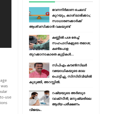
ഭവനനിർമാണ ചെലവ്
കുറയും, കാശ് ലാഭിക്കാം;
സാധാരണക്കാർക്ക്
ആശ്വസിക്കാൻ വകയുണ്ട്
കണ്ണിൽ പശ തേച്ച്
സഹപാഠികളുടെ തമാശ;
കൺപോള
തുറക്കാനാകാതെ കുട്ടികൾ...
സിപിഎം കൗണ്‍സിലര്‍
വയോധികയുടെ മാല
പൊട്ടിച്ചു, സിസിടിവിയില്‍
uage
കുടുങ്ങി, അറസ്റ്റില്‍.
t was
ular
റഷ്യയുടെ അര്‍ബുദ
-to-use
വാക്‌സീന്‍; മനുഷ്യരിലെ
tions
ആദ്യ പരീക്ഷണം
വിജയം..