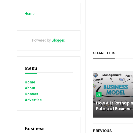
Home
Powered by
Blogger
.
SHARE THIS
Menu
Home
About
Contact
AI
Advertise
How AI is Reshapi
Fabric of Busines
Business
PREVIOUS