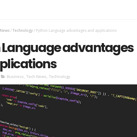
 News
/
Technology
/
Python Language advantages and applications
 Language advantages
plications
Business
,
Tech News
,
Technology