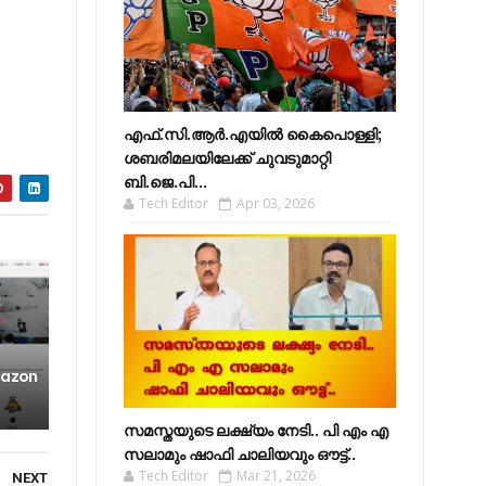
എഫ്​.സി.ആർ.എയിൽ കൈപൊള്ളി;
ശബരിമലയിലേക്ക്​ ചുവടുമാറ്റി
ബി.ജെ.പി...
Tech Editor
Apr 03, 2026
mazon
സമസ്തയുടെ ലക്ഷ്യം നേടി.. പി എം എ
സലാമും ഷാഫി ചാലിയവും ഔട്ട്..
Tech Editor
Mar 21, 2026
NEXT