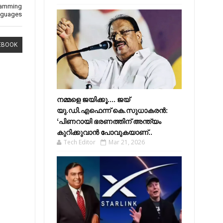
gramming
nguages
EBOOK
നമ്മളെ ജയിക്കൂ.... ജയ്
യു.ഡി.എഫെന്ന് കെ.സുധാകരൻ:
‘പിണറായി ഭരണത്തിന് അന്ത്യം
കുറിക്കുവാൻ പോവുകയാണ്..
Tech Editor
Mar 21, 2026