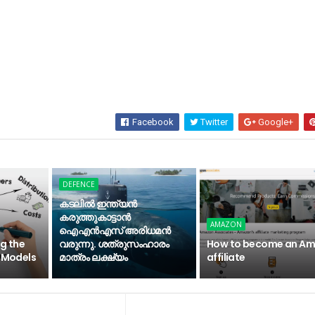
Facebook
Twitter
Google+
DEFENCE
കടലില്‍ ഇന്ത്യന്‍
കരുത്തുകാട്ടാന്‍
AMAZON
ഐഎന്‍എസ് അരിധമന്‍
ng the
വരുന്നു. ശത്രുസംഹാരം
How to become an A
s Models
മാത്രം ലക്ഷ്യം
affiliate