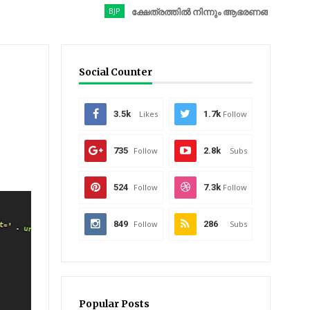
BJP
ക്ഷേത്രത്തിൽ നിന്നും ആഭരണങ്ങൾ കവർന്നു; ബിജെപ
Social Counter
3.5k
Likes
1.7k
Follow
735
Follow
2.8k
Subs
524
Follow
7.3k
Follow
849
Follow
286
Subs
Popular Posts