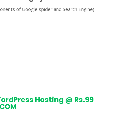
nents of Google spider and Search Engine)
---------------------------------------------------
rdPress Hosting @ Rs.99
.COM