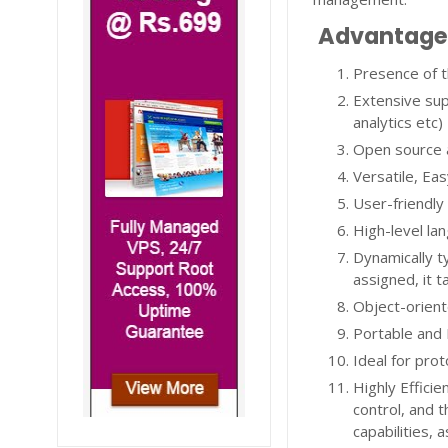
Advantage
Presence of 
Extensive sup
analytics etc)
Open source
Versatile, Eas
User-friendly
High-level l
Dynamically 
assigned, it 
Object-orien
Portable and 
Ideal for pro
Highly Effici
control, and 
capabilities, 