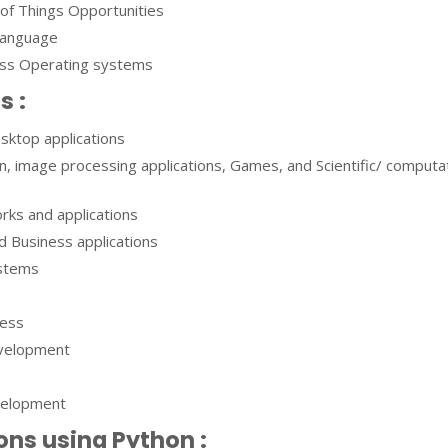
 of Things Opportunities
Language
oss Operating systems
ns
:
sktop applications
n, image processing applications, Games, and Scientific/ computa
ks and applications
d Business applications
ystems
cess
velopment
velopment
ons using Python :