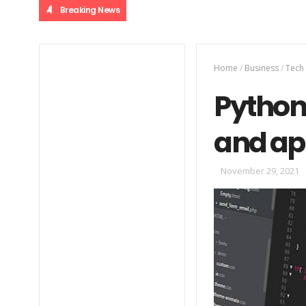
Breaking News
Home
/
Business
/
Tech
Python
and ap
November 29, 2021