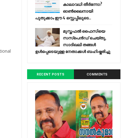
കാലാവധി തീർന്നോ?
ഓൺലൈനായി
പുതുക്കാം ഈ 4 സ്റ്റെപ്പിലൂടെ..
മുസ്തഫൽ ഫൈസിയെ
സസ്‌പെൻഡ് ചെയ്തു,
സാദിഖലി തങ്ങൾ
tional
ഉൾപ്പെടെയുള്ള നേതാക്കൾ ബഹിഷ്കരിച്ചു
RECENT POSTS
COMMENTS