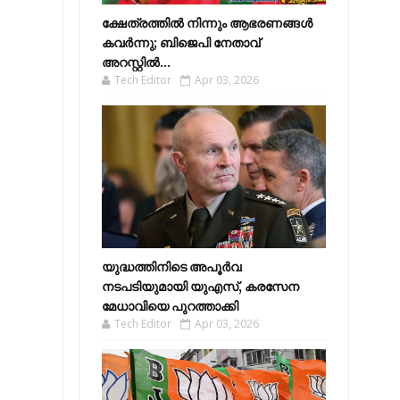
ക്ഷേത്രത്തിൽ നിന്നും ആഭരണങ്ങൾ
കവർന്നു; ബിജെപി നേതാവ്
അറസ്റ്റിൽ...
Tech Editor
Apr 03, 2026
യുദ്ധത്തിനിടെ അപൂർവ
നടപടിയുമായി യുഎസ്, കരസേന
മേധാവിയെ പുറത്താക്കി
Tech Editor
Apr 03, 2026