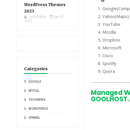
WordPress Themes
Google(Compo
2023
Yahoo(Maps)
Tech Editor
Jan 01,
2023
YouTube
Mozilla
Dropbox
Microsoft
Cisco
Spotify
Categories
Quora
---------------‐------
GOOGLE
Managed Wo
MYSQL
GOOLHOST
TECHNEWS
WORDPRESS
CPANEL