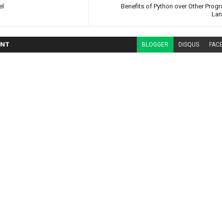
el
Benefits of Python over Other Pro
La
NT
BLOGGER
DISQUS
FAC