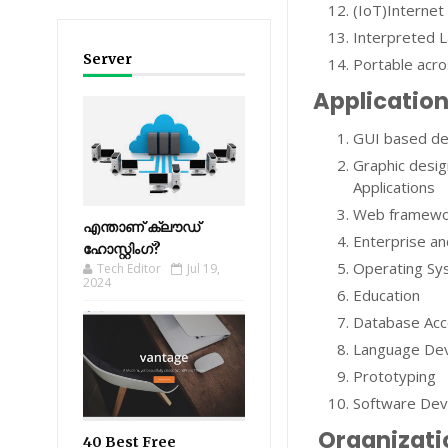
(IoT)Internet
Interpreted 
Server
Portable acr
Applicatio
GUI based de
Graphic desig
Applications
Web framewor
എന്താണ് ക്ലൗഡ്
Enterprise an
ഹോസ്റ്റിംഗ്?
Operating S
Tech Editor
Jul 19,
2024
Education
Database Ac
Language De
Prototyping
Software De
Organizati
40 Best Free