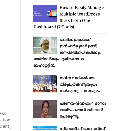
How to Easily Manage
Multiple WordPress
Sites from One
Dashboard (7 Tools)
പലർക്കും വൈഫ്
ഇൻചാർജുമാർ ഉണ്ട്;
ജനപ്രതിനിധികൾക്കും
മന്ത്രിമാർക്കും എതിരെ ഡോ.
ബഹാഉദ്ദീൻ..
നവീന വാദികൾ മത
വിരുദ്ധർക്ക് ആയുധം
നൽകുന്നു: കാന്തപുരം
പ്രണയ വിവാഹം 4 മാസം
മാത്രം.. ഞാൻ മരിക്കാൻ
cess
പോകുന്നു..
ration
cient.)
ഡ്രൈവിംഗ് ലൈസൻസ്