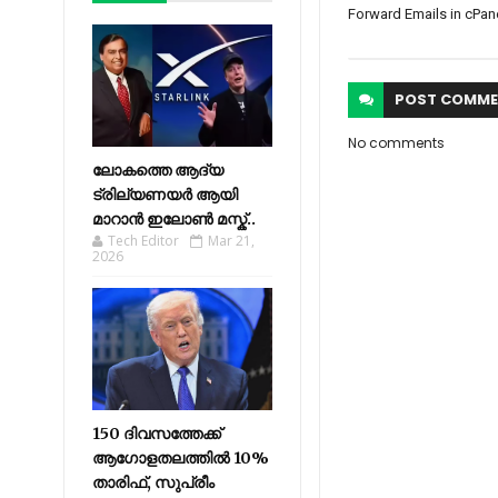
Forward Emails in cPan
POST
COMME
No comments
ലോകത്തെ ആദ്യ
ട്രില്യണയർ ആയി
മാറാൻ ഇലോൺ മസ്ക്..
Tech Editor
Mar 21,
2026
150 ദിവസത്തേക്ക്
ആഗോളതലത്തിൽ 10%
താരിഫ്, സുപ്രീം