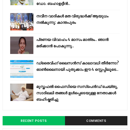
ഡോ. ബഹാഉദ്ദീൻ..
നവീന വാദികൾ മത വിരുദ്ധർക്ക് ആയുധം
നൽകുന്നു: കാന്തപുരം
പ്രണയ വിവാഹം 4 മാസം മാത്രം.. ഞാൻ
മരിക്കാൻ പോകുന്നു..
ഡ്രൈവിംഗ് ലൈസൻസ് കാലാവധി തീർന്നോ?
ഓൺലൈനായി പുതുക്കാം ഈ 4 സ്റ്റെപ്പിലൂടെ..
മുസ്തഫൽ ഫൈസിയെ സസ്‌പെൻഡ് ചെയ്തു,
സാദിഖലി തങ്ങൾ ഉൾപ്പെടെയുള്ള നേതാക്കൾ
ബഹിഷ്കരിച്ചു
RECENT POSTS
COMMENTS