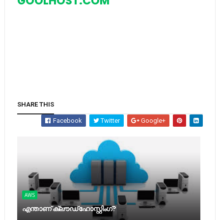
GOOLHOST.COM
SHARE THIS
Facebook
Twitter
Google+
AWS
എന്താണ് ക്ലൗഡ് ഹോസ്റ്റിംഗ്?