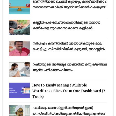
ഭവനനിർമാണ ചെലവ് കുറയും, കാശ് ലാഭിക്കാം;
സാധാരണക്കാർക്ക് ആശ്വസിക്കാൻ വകയുണ്ട്
കണ്ണിൽ പശ തേച്ച് സഹപാഠികളുടെ തമാശ;
കൺപോള തുറക്കാനാകാതെ കുട്ടികൾ...
സിപിഎം കൗണ്‍സിലര്‍ വയോധികയുടെ മാല
പൊട്ടിച്ചു, സിസിടിവിയില്‍ കുടുങ്ങി, അറസ്റ്റില്‍.
റഷ്യയുടെ അര്‍ബുദ വാക്‌സീന്‍; മനുഷ്യരിലെ
ആദ്യ പരീക്ഷണം വിജയം..
How to Easily Manage Multiple
WordPress Sites from One Dashboard (7
Tools)
പലർക്കും വൈഫ് ഇൻചാർജുമാർ ഉണ്ട്;
ജനപ്രതിനിധികൾക്കും മന്ത്രിമാർക്കും എതിരെ