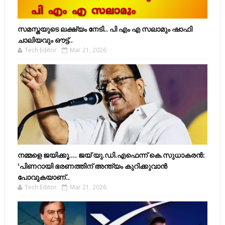
സമസ്തയുടെ ലക്ഷ്യം നേടി.. പി എം എ സലാമും ഷാഫി
ചാലിയവും ഔട്ട്..
Tech Editor
Mar 21, 2026
നമ്മളെ ജയിക്കൂ.... ജയ് യു.ഡി.എഫെന്ന് കെ.സുധാകരൻ:
‘പിണറായി ഭരണത്തിന് അന്ത്യം കുറിക്കുവാൻ
പോവുകയാണ്..
Tech Editor
Mar 21, 2026