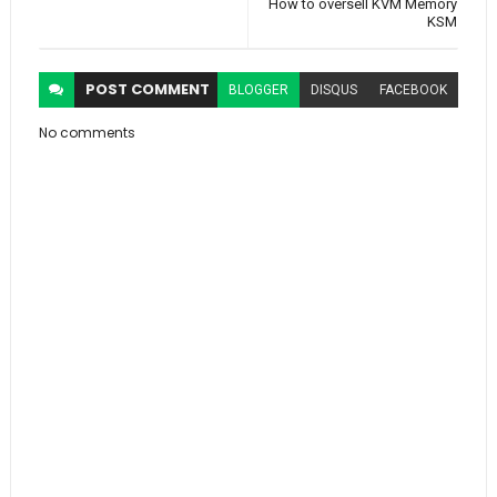
How to oversell KVM Memory
KSM
POST
COMMENT
BLOGGER
DISQUS
FACEBOOK
No comments