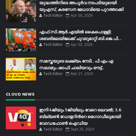
യുദ്ധത്തിനിടെ അപൂർവ നടപടിയുമായി
യുഎസ്, കരസേന മേധാവിയെ പുറത്താക്കി
Tech Editor
Apr 03, 2026
എഫ്​.സി.ആർ.എയിൽ കൈപൊള്ളി;
ശബരിമലയിലേക്ക്​ ചുവടുമാറ്റി ബി.ജെ.പി...
Tech Editor
Apr 03, 2026
സമസ്തയുടെ ലക്ഷ്യം നേടി.. പി എം എ
സലാമും ഷാഫി ചാലിയവും ഔട്ട്..
Tech Editor
Mar 21, 2026
CLOUD NEWS
ഇനി 4ജിയും 5ജിയിലും വേറെ ലെവൽ; 3.6
ബില്യണ്‍ ഡോളറിന്‍റെ മെഗാഡീലുമായി
വോഡഫോണ്‍ ഐഡിയ
Tech Editor
Sept 25, 2024