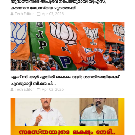
യുദ്ധത്തിനിടെ അപൂർവ നടപടിയുമായി യുഎസ്,
കരസേന മേധാവിയെ പുറത്താക്കി
Tech Editor
Apr 03, 2026
എഫ്​.സി.ആർ.എയിൽ കൈപൊള്ളി; ശബരിമലയിലേക്ക്​
ചുവടുമാറ്റി ബി.ജെ.പി...
Tech Editor
Apr 03, 2026