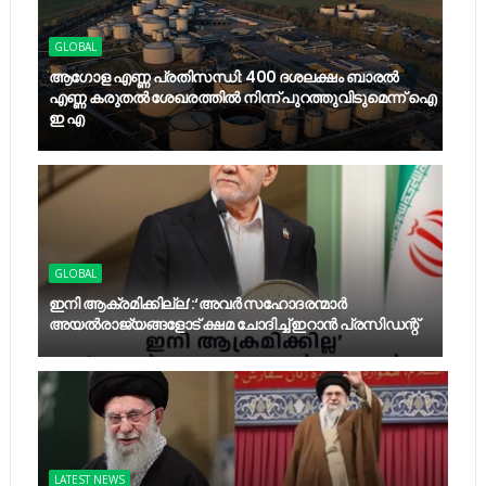
GLOBAL
ആഗോള എണ്ണ പ്രതിസന്ധി: 400 ദശലക്ഷം ബാരൽ
എണ്ണ കരുതൽ ശേഖരത്തിൽ നിന്ന് പുറത്തുവിടുമെന്ന് ഐ
ഇ എ
GLOBAL
ഇനി ആക്രമിക്കില്ല’:‘അവർ സഹോദരന്മാർ
അയല്‍രാജ്യങ്ങളോട് ക്ഷമ ചോദിച്ച് ഇറാൻ പ്രസിഡന്റ്
LATEST NEWS