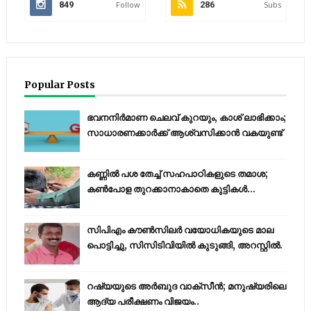
849
Follow
286
Subs
Popular Posts
ഭവനനിർമാണ ചെലവ് കുറയും, കാശ് ലാഭിക്കാം;
സാധാരണക്കാർക്ക് ആശ്വസിക്കാൻ വകയുണ്ട്
കണ്ണിൽ പശ തേച്ച് സഹപാഠികളുടെ തമാശ;
കൺപോള തുറക്കാനാകാതെ കുട്ടികൾ...
സിപിഎം കൗണ്‍സിലര്‍ വയോധികയുടെ മാല
പൊട്ടിച്ചു, സിസിടിവിയില്‍ കുടുങ്ങി, അറസ്റ്റില്‍.
റഷ്യയുടെ അര്‍ബുദ വാക്‌സീന്‍; മനുഷ്യരിലെ
ആദ്യ പരീക്ഷണം വിജയം..