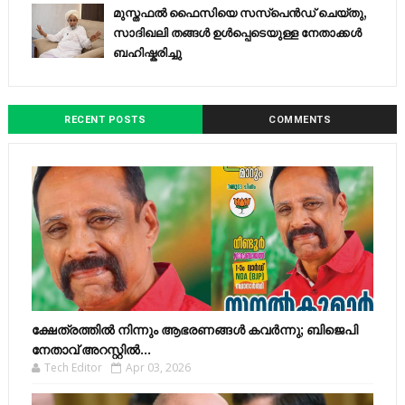
മുസ്തഫൽ ഫൈസിയെ സസ്‌പെൻഡ് ചെയ്തു,
സാദിഖലി തങ്ങൾ ഉൾപ്പെടെയുള്ള നേതാക്കൾ
ബഹിഷ്കരിച്ചു
RECENT POSTS
COMMENTS
ക്ഷേത്രത്തിൽ നിന്നും ആഭരണങ്ങൾ കവർന്നു; ബിജെപി
നേതാവ് അറസ്റ്റിൽ...
Tech Editor
Apr 03, 2026