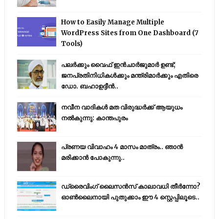
How to Easily Manage Multiple
WordPress Sites from One Dashboard (7
Tools)
പലർക്കും വൈഫ് ഇൻചാർജുമാർ ഉണ്ട്;
ജനപ്രതിനിധികൾക്കും മന്ത്രിമാർക്കും എതിരെ
ഡോ. ബഹാഉദ്ദീൻ..
നവീന വാദികൾ മത വിരുദ്ധർക്ക് ആയുധം
നൽകുന്നു: കാന്തപുരം
പ്രണയ വിവാഹം 4 മാസം മാത്രം.. ഞാൻ
മരിക്കാൻ പോകുന്നു..
ഡ്രൈവിംഗ് ലൈസൻസ് കാലാവധി തീർന്നോ?
ഓൺലൈനായി പുതുക്കാം ഈ 4 സ്റ്റെപ്പിലൂടെ..