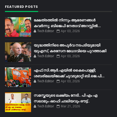
FEATURED POSTS
ക്ഷേത്രത്തിൽ നിന്നും ആഭരണങ്ങൾ
കവർന്നു; ബിജെപി നേതാവ് അറസ്റ്റിൽ...
Tech Editor
Apr 03, 2026
യുദ്ധത്തിനിടെ അപൂർവ നടപടിയുമായി
യുഎസ്, കരസേന മേധാവിയെ പുറത്താക്കി
Tech Editor
Apr 03, 2026
എഫ്​.സി.ആർ.എയിൽ കൈപൊള്ളി;
ശബരിമലയിലേക്ക്​ ചുവടുമാറ്റി ബി.ജെ.പി...
Tech Editor
Apr 03, 2026
സമസ്തയുടെ ലക്ഷ്യം നേടി.. പി എം എ
സലാമും ഷാഫി ചാലിയവും ഔട്ട്..
Tech Editor
Mar 21, 2026