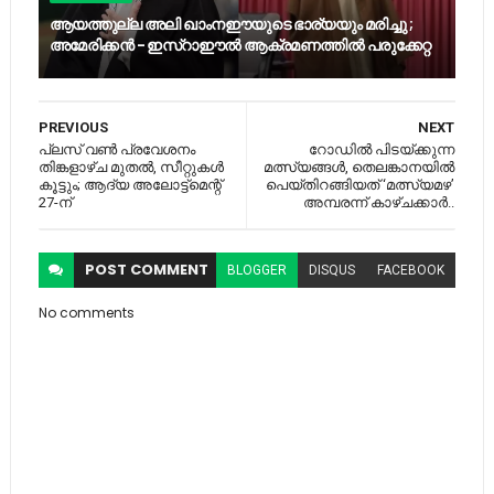
ആയത്തുല്ല അലി ഖാംനഈയുടെ ഭാര്യയും മരിച്ചു ;
അമേരിക്കൻ - ഇസ്റാഈൽ ആക്രമണത്തിൽ പരുക്കേറ്റ
PREVIOUS
NEXT
പ്ലസ് വണ്‍ പ്രവേശനം
റോഡിൽ പിടയ്ക്കുന്ന
തിങ്കളാഴ്ച മുതല്‍, സീറ്റുകള്‍
മത്സ്യങ്ങൾ, തെലങ്കാനയിൽ
കൂട്ടും; ആദ്യ അലോട്ട്‌മെന്റ്
പെയ്തിറങ്ങിയത് ‘മത്സ്യമഴ’
27-ന്
അമ്പരന്ന് കാഴ്ചക്കാർ..
POST
COMMENT
BLOGGER
DISQUS
FACEBOOK
No comments