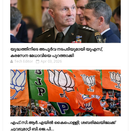
യുദ്ധത്തിനിടെ അപൂർവ നടപടിയുമായി യുഎസ്,
കരസേന മേധാവിയെ പുറത്താക്കി
Tech Editor
Apr 03, 2026
എഫ്​.സി.ആർ.എയിൽ കൈപൊള്ളി; ശബരിമലയിലേക്ക്​
ചുവടുമാറ്റി ബി.ജെ.പി...