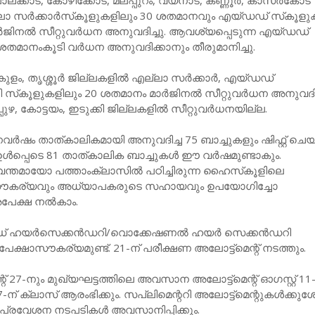
ലക്കാട്, കോഴിക്കോട്, മലപ്പുറം, വയനാട്, കണ്ണൂര്‍, കാസര്‍കോട്
 സര്‍ക്കാര്‍സ്‌കൂളുകളിലും 30 ശതമാനവും എയ്ഡഡ് സ്‌കൂളുക
‍ജിനല്‍ സീറ്റുവര്‍ധന അനുവദിച്ചു. ആവശ്യപ്പെടുന്ന എയ്ഡഡ്
0 ശതമാനംകൂടി വര്‍ധന അനുവദിക്കാനും തീരുമാനിച്ചു.
, തൃശ്ശൂര്‍ ജില്ലകളില്‍ എല്ലാ സര്‍ക്കാര്‍, എയ്ഡഡ്
സ്‌കൂളുകളിലും 20 ശതമാനം മാര്‍ജിനല്‍ സീറ്റുവര്‍ധന അനുവദിക
ുഴ, കോട്ടയം, ഇടുക്കി ജില്ലകളില്‍ സീറ്റുവര്‍ധനയില്ല.
‍ഷം താത്കാലികമായി അനുവദിച്ച 75 ബാച്ചുകളും ഷിഫ്റ്റ് ചെയ
ള്‍പ്പെടെ 81 താത്കാലിക ബാച്ചുകള്‍ ഈ വര്‍ഷമുണ്ടാകും.
്വന്തമായോ പത്താംക്ലാസില്‍ പഠിച്ചിരുന്ന ഹൈസ്‌കൂളിലെ
ബ് സൗകര്യവും അധ്യാപകരുടെ സഹായവും ഉപയോഗിച്ചോ
ക്ഷ നല്‍കാം.
ഡഡ് ഹയര്‍സെക്കന്‍ഡറി/വൊക്കേഷണല്‍ ഹയര്‍ സെക്കന്‍ഡറി
േക്ഷാസൗകര്യമുണ്ട്. 21-ന് പരീക്ഷണ അലോട്ട്മെന്റ് നടത്തും.
് 27-നും മുഖ്യഘട്ടത്തിലെ അവസാന അലോട്ട്മെന്റ് ഓഗസ്റ്റ് 11
 17-ന് ക്ലാസ് ആരംഭിക്കും. സപ്ലിമെന്ററി അലോട്ട്മെന്റുകള്‍ക്കു
് പ്രവേശന നടപടികള്‍ അവസാനിപ്പിക്കും.