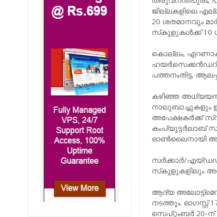
തിരുവനന്തപുരം, പാ
ജില്ലകളിലെ എല്ലാ
20 ശതമാനവും മാര്
സ്‌കൂളുകള്‍ക്ക് 1
കൊല്ലം, എറണാകുളം
ഹയര്‍സെക്കന്‍ഡറി 
പത്തനംതിട്ട, ആലപ്പ
കഴിഞ്ഞ അധ്യയനവര്
നാലുബാച്ചുകളും ഉ
അപേക്ഷകര്‍ക്ക് സ
കംപ്യൂട്ടര്‍ലാ
ഓണ്‍ലൈനായി അപേ
സര്‍ക്കാര്‍/എയ്
സ്‌കൂളുകളിലും അപ
ആദ്യ അലോട്ട്മെന്റ
നടത്തും. ഓഗസ്റ്റ്
സെപ്റ്റംബര്‍ 20-ന