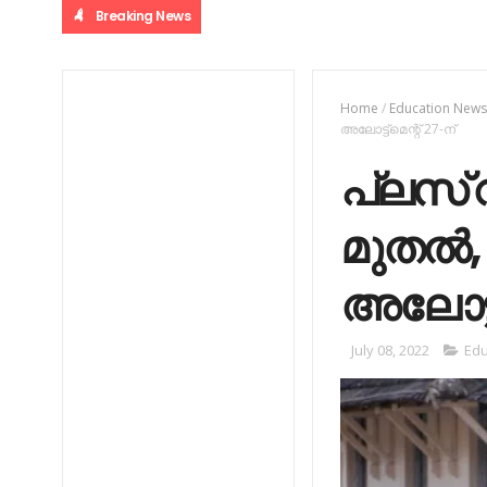
Breaking News
Home
/
Education New
അലോട്ട്‌മെന്റ് 27-ന്
പ്ലസ് 
മുതല്‍,
അലോട്ട്
July 08, 2022
Edu