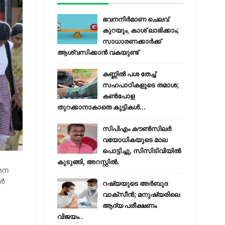
ഭവനനിർമാണ ചെലവ്
കുറയും, കാശ് ലാഭിക്കാം;
സാധാരണക്കാർക്ക്
ആശ്വസിക്കാൻ വകയുണ്ട്
കണ്ണിൽ പശ തേച്ച്
സഹപാഠികളുടെ തമാശ;
കൺപോള
തുറക്കാനാകാതെ കുട്ടികൾ...
സിപിഎം കൗണ്‍സിലര്‍
വയോധികയുടെ മാല
പൊട്ടിച്ചു, സിസിടിവിയില്‍
കുടുങ്ങി, അറസ്റ്റില്‍.
ശന
്‍
റഷ്യയുടെ അര്‍ബുദ
.
വാക്‌സീന്‍; മനുഷ്യരിലെ
ആദ്യ പരീക്ഷണം
വിജയം..