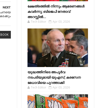
ക്ഷേത്രത്തിൽ നിന്നും ആഭരണങ്ങൾ
NEXT
കവർന്നു; ബിജെപി നേതാവ്
 ചൈനയെ
കടക്കും
അറസ്റ്റിൽ...
Tech Editor
Apr 03, 2026
EBOOK
യുദ്ധത്തിനിടെ അപൂർവ
നടപടിയുമായി യുഎസ്, കരസേന
മേധാവിയെ പുറത്താക്കി
Tech Editor
Apr 03, 2026