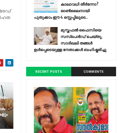
കാലാവധി തീർന്നോ?
്രേഡ്
ഓൺലൈനായി
്‍ഹത
പുതുക്കാം ഈ 4 സ്റ്റെപ്പിലൂടെ..
മുസ്തഫൽ ഫൈസിയെ
സസ്‌പെൻഡ് ചെയ്തു,
സാദിഖലി തങ്ങൾ
ഉൾപ്പെടെയുള്ള നേതാക്കൾ ബഹിഷ്കരിച്ചു
RECENT POSTS
COMMENTS
ക്കം ;
 കെ
കളും