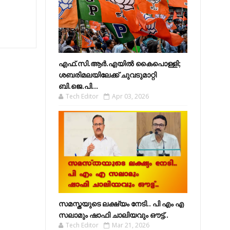
എഫ്​.സി.ആർ.എയിൽ കൈപൊള്ളി;
ശബരിമലയിലേക്ക്​ ചുവടുമാറ്റി
ബി.ജെ.പി...
Tech Editor
Apr 03, 2026
സമസ്തയുടെ ലക്ഷ്യം നേടി.. പി എം എ
സലാമും ഷാഫി ചാലിയവും ഔട്ട്..
Tech Editor
Mar 21, 2026