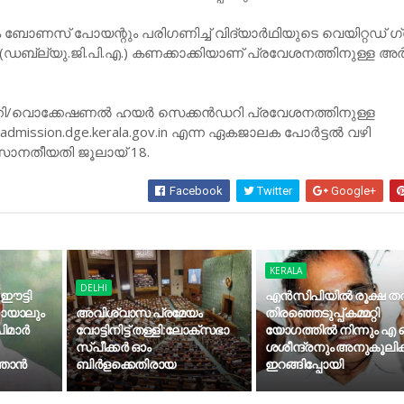
 ബോണസ് പോയന്റും പരിഗണിച്ച് വിദ്യാര്‍ഥിയുടെ വെയിറ്റഡ് ഗ
(ഡബ്ല്യു.ജി.പി.എ.) കണക്കാക്കിയാണ് പ്രവേശനത്തിനുള്ള അര
റി/വൊക്കേഷണല്‍ ഹയര്‍ സെക്കന്‍ഡറി പ്രവേശനത്തിനുള്ള
mission.dge.kerala.gov.in എന്ന ഏകജാലക പോര്‍ട്ടല്‍ വഴി
അവസാനതീയതി ജൂലായ് 18.
Facebook
Twitter
Google+
KERALA
DELHI
 ഈട്ടി
എന്‍സിപിയില്‍ രൂക്ഷ തര്‍
കായാലും
അവിശ്വാസ പ്രമേയം
തിരഞ്ഞെടുപ്പ് കമ്മറ്റി
മാര്‍
വോട്ടിനിട്ട് തള്ളി:ലോക്സഭാ
യോഗത്തില്‍ നിന്നും എ
സ്പീക്കർ ഓം
ശശീന്ദ്രനും അനുകൂലി
താന്‍
ബിർളക്കെതിരായ
ഇറങ്ങിപ്പോയി