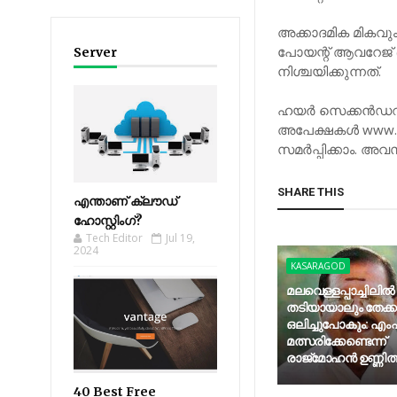
അക്കാദമിക മികവും
പോയന്റ് ആവറേജ് 
Server
നിശ്ചയിക്കുന്നത്.
ഹയര്‍ സെക്കന്‍ഡ
അപേക്ഷകള്‍ www.ad
സമര്‍പ്പിക്കാം. 
SHARE THIS
എന്താണ് ക്ലൗഡ്
ഹോസ്റ്റിംഗ്?
Tech Editor
Jul 19,
2024
KASARAGOD
മലവെള്ളപ്പാച്ചിലില്‍
തടിയായാലും തേക്
ഒലിച്ചുപോകും: എംപി
മത്സരിക്കേണ്ടെന്ന്
രാജ്‌മോഹന്‍ ഉണ്ണിത്
40 Best Free