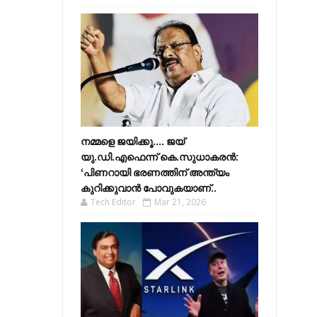
നമ്മളെ ജയിക്കൂ.... ജയ്
യു.ഡി.എഫെന്ന് കെ.സുധാകരൻ:
‘പിണറായി ഭരണത്തിന് അന്ത്യം
കുറിക്കുവാൻ പോവുകയാണ്..
Tech Editor
Mar 21, 2026