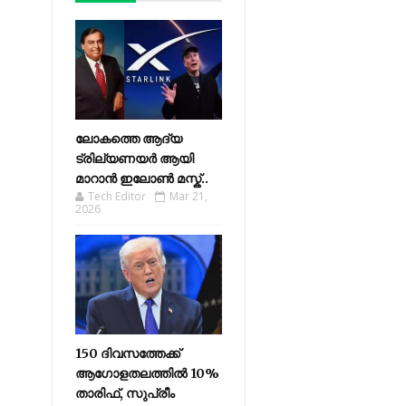
ലോകത്തെ ആദ്യ
ട്രില്യണയർ ആയി
മാറാൻ ഇലോൺ മസ്ക്..
Tech Editor
Mar 21,
2026
150 ദിവസത്തേക്ക്
ആഗോളതലത്തിൽ 10%
താരിഫ്, സുപ്രീം