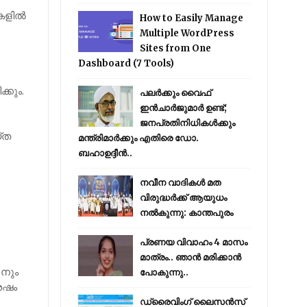
ളില്‍
How to Easily Manage
Multiple WordPress
Sites from One
Dashboard (7 Tools)
്കും.
പലർക്കും വൈഫ്
ഇൻചാർജുമാർ ഉണ്ട്;
ജനപ്രതിനിധികൾക്കും
്ത
മന്ത്രിമാർക്കും എതിരെ ഡോ.
ബഹാഉദ്ദീൻ..
നവീന വാദികൾ മത
വിരുദ്ധർക്ക് ആയുധം
നൽകുന്നു: കാന്തപുരം
പ്രണയ വിവാഹം 4 മാസം
മാത്രം.. ഞാൻ മരിക്കാൻ
-നും
പോകുന്നു..
ശേഷം
ഡ്രൈവിംഗ് ലൈസൻസ്