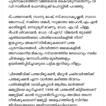
പുരസ്‌കാരത്തിന് വജ്രശോഭ കൈവരുന്നതെന്നും വി
ഡി സതീശന്‍ ഫേസ്ബുക്ക് പോസ്റ്റില്‍ പറഞ്ഞു.
ടി.പത്മനാഭന്‍, സാനു മാഷ്, സി.രാധാകൃഷ്ണന്‍, സാറാ
ജോസഫ്, സജിതാ ശങ്കര്‍, സുജാതാ മോഹന്‍,എം.എന്‍
കാരിശ്ശേരി, നെടുമുടി വേണു, ഡോ. എം.വി. പിള്ള,
ദീപന്‍ ശിവരാമന്‍, ഡോ. വി.എസ്. വിജയന്‍ തുടങ്ങി
എത്രയെത്രയോ പ്രതിഭാശാലികളില്‍ നിന്ന്
ഇപ്പോഴും അകന്ന് നില്‍ക്കുകയാണ് പത്മ
പുരസ്‌കാരങ്ങള്‍. പ്രവര്‍ത്തന മേഖലകളില്‍
അസാമാന്യ മികവും സ്വാതന്ത്ര്യ ബോധവും നല്ല
ചിന്തകളും ജനാധിപത്യ മൂല്യങ്ങളും
ഉയര്‍ത്തിപ്പിടിച്ചവരുടെ പട്ടിക ഇനിയും നീളും.
‘ചിരഞ്ജീവിക്ക് പത്മവിഭൂഷണ്‍, മിഥുന്‍ ചക്രവര്‍ത്തിക്ക്
പത്മഭൂഷണ്‍ എന്ന വാര്‍ത്ത കഴിഞ്ഞ ദിവസം
പത്രങ്ങളില്‍ വായിച്ചപ്പോള്‍ ആദ്യം ഓര്‍ത്തത്
മമ്മൂട്ടിയെ കുറിച്ചാണ്. 1998 ല്‍ പത്മശ്രീ കിട്ടിയതാണ്
മമ്മൂട്ടിക്ക്. കാല്‍ നൂറ്റാണ്ടിനിപ്പുറവും അവിടെ തന്നെ
നില്‍ക്കുകയാണ് മമ്മൂട്ടി. അദ്ദേഹത്തിന്റെ സിനിമാ
ജീവിതത്തെയോ അഭിനയത്തികവിനെയോ