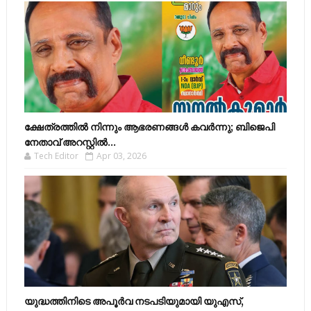
ക്ഷേത്രത്തിൽ നിന്നും ആഭരണങ്ങൾ കവർന്നു; ബിജെപി
നേതാവ് അറസ്റ്റിൽ...
Tech Editor
Apr 03, 2026
യുദ്ധത്തിനിടെ അപൂർവ നടപടിയുമായി യുഎസ്,