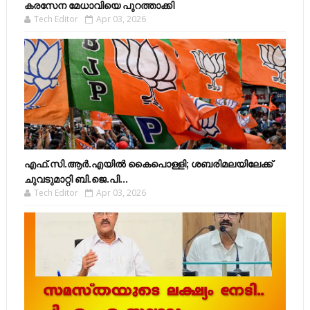
കരസേന മേധാവിയെ പുറത്താക്കി
Tech Editor
Apr 03, 2026
എഫ്​.സി.ആർ.എയിൽ കൈപൊള്ളി; ശബരിമലയിലേക്ക്​
ചുവടുമാറ്റി ബി.ജെ.പി...
Tech Editor
Apr 03, 2026