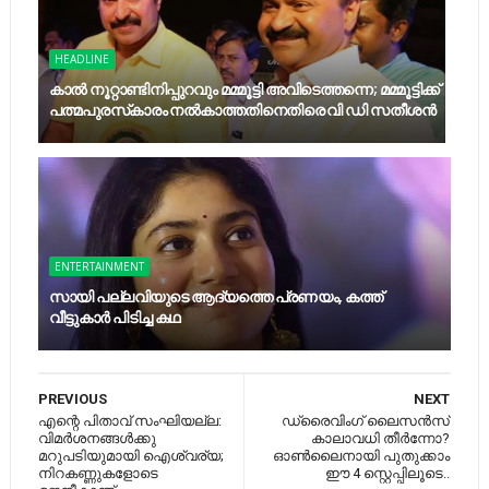
HEADLINE
കാല്‍ നൂറ്റാണ്ടിനിപ്പുറവും മമ്മൂട്ടി അവിടെത്തന്നെ; മമ്മൂട്ടിക്ക്
പത്മപുരസ്‌കാരം നല്‍കാത്തതിനെതിരെ വി ഡി സതീശന്‍
ENTERTAINMENT
സായി പല്ലവിയുടെ ആദ്യത്തെ പ്രണയം, കത്ത്
വീട്ടുകാര്‍ പിടിച്ച കഥ
PREVIOUS
NEXT
എന്റെ പിതാവ് സംഘിയല്ല:
ഡ്രൈവിംഗ് ലൈസൻസ്
വിമർശനങ്ങൾക്കു
കാലാവധി തീർന്നോ?
മറുപടിയുമായി ഐശ്വര്യ;
ഓൺലൈനായി പുതുക്കാം
നിറകണ്ണുകളോടെ
ഈ 4 സ്റ്റെപ്പിലൂടെ..