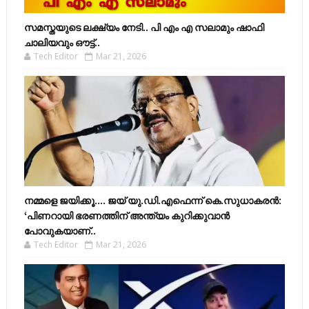
സമസ്തയുടെ ലക്ഷ്യം നേടി.. പി എം എ സലാമും ഷാഫി
ചാലിയവും ഔട്ട്..
Tech Editor
Mar 21, 2026
നമ്മളെ ജയിക്കൂ.... ജയ് യു.ഡി.എഫെന്ന് കെ.സുധാകരൻ:
‘പിണറായി ഭരണത്തിന് അന്ത്യം കുറിക്കുവാൻ
പോവുകയാണ്..
Tech Editor
Mar 21, 2026