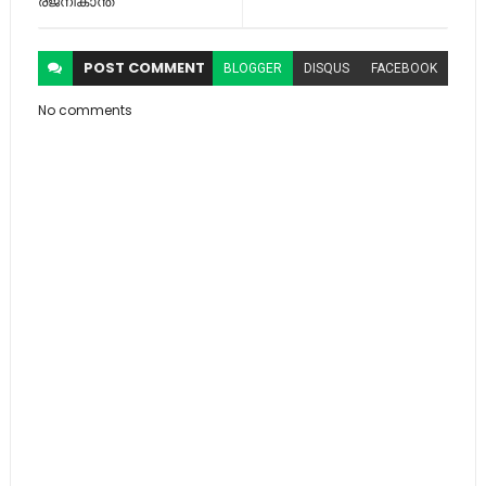
രജനീകാന്ത്
POST
COMMENT
BLOGGER
DISQUS
FACEBOOK
No comments