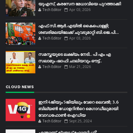
യുഎസ്, കരസേന മേധാവിയെ പുറത്താക്കി
Tech Editor
Apr 03, 2026
എഫ്​.സി.ആർ.എയിൽ കൈപൊള്ളി;
ശബരിമലയിലേക്ക്​ ചുവടുമാറ്റി ബി.ജെ.പി...
Tech Editor
Apr 03, 2026
സമസ്തയുടെ ലക്ഷ്യം നേടി.. പി എം എ
സലാമും ഷാഫി ചാലിയവും ഔട്ട്..
Tech Editor
Mar 21, 2026
CLOUD NEWS
ഇനി 4ജിയും 5ജിയിലും വേറെ ലെവൽ; 3.6
ബില്യണ്‍ ഡോളറിന്‍റെ മെഗാഡീലുമായി
വോഡഫോണ്‍ ഐഡിയ
Tech Editor
Sept 25, 2024
എന്താണ് ക്ലൗഡ് ഹോസ്റ്റിംഗ്?