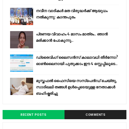
നവീന വാദികൾ മത വിരുദ്ധർക്ക് ആയുധം
നൽകുന്നു: കാന്തപുരം
പ്രണയ വിവാഹം 4 മാസം മാത്രം.. ഞാൻ
മരിക്കാൻ പോകുന്നു..
ഡ്രൈവിംഗ് ലൈസൻസ് കാലാവധി തീർന്നോ?
ഓൺലൈനായി പുതുക്കാം ഈ 4 സ്റ്റെപ്പിലൂടെ..
മുസ്തഫൽ ഫൈസിയെ സസ്‌പെൻഡ് ചെയ്തു,
സാദിഖലി തങ്ങൾ ഉൾപ്പെടെയുള്ള നേതാക്കൾ
ബഹിഷ്കരിച്ചു
RECENT POSTS
COMMENTS