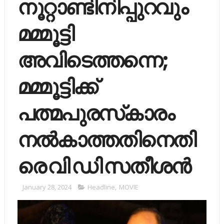
നൂറ്റാണ്ടിനിപ്പുറവും
മമ്മൂട്ടി
അവിടെത്തന്നെ;
മമ്മൂട്ടിക്ക്
പത്മപുരസ്‌കാരം
നല്‍കാത്തതിനെതി
രെ വി ഡി സതീശന്‍
January 28, 2024
Headline
,
MOVIE