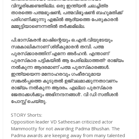
വിസ്തരിക്കേണ്ടതില്ല. ഒരു ഇന്ത്യന്‍ ചലച്ചിത്ര
താരത്തെ പത്മഭൂഷണ്‍, പത്മവിഭൂഷണ്‍ ബഹുമതിക്ക്
പരിഗണിക്കുന്നു എങ്കില്‍ ആദ്യത്തെ പേരുകാരന്‍
മമ്മൂട്ടിയാണെന്നതില്‍ തര്‍ക്കമില്ല.
പി.ഭാസ്‌കരന്‍ മാഷിന്റെയും ഒ.എന്‍.വിയുടേയും
സമകാലികനാണ് ശ്രീകുമാരന്‍ തമ്പി. പത്മ
പുരസ്‌ക്കാരത്തിന് എന്നേ അര്‍ഹന്‍. എന്താണ്
പുരസ്‌കാര പട്ടികയില്‍ ആ പേരില്ലാത്തത്? രാജ്യം
നല്‍കുന്ന ആദരമാണ് പത്മ പുരസ്‌കാരങ്ങള്‍.
ഇന്ത്യയെന്ന മനോഹരവും ഗംഭീരവുമായ
സങ്കല്‍പ്പത്തെ കൂടുതല്‍ ഉജ്വലമാക്കുന്നതാവണം
രാജ്യം നല്‍കുന്ന ആദരം. എല്ലാ പുരസ്‌കാര
ജേതാക്കള്‍ക്കും അഭിനന്ദനങ്ങള്‍’. വി ഡി സതീശന്‍
പോസ്റ്റ് ചെയ്തു.
STORY Shorts:
Opposition leader VD Satheesan criticized actor
Mammootty for not awarding Padma Bhushan. The
Padma awards are keeping away from many talented