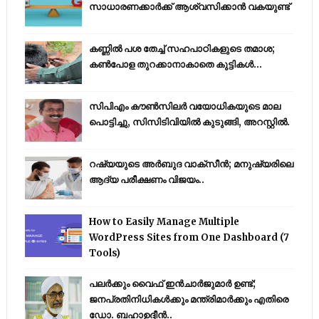
സാധാരണക്കാർക്ക് ആശ്വസിക്കാൻ വകയുണ്ട്
കണ്ണിൽ പശ തേച്ച് സഹപാഠികളുടെ തമാശ;
കൺപോള തുറക്കാനാകാതെ കുട്ടികൾ...
സിപിഎം കൗണ്‍സിലര്‍ വയോധികയുടെ മാല
പൊട്ടിച്ചു, സിസിടിവിയില്‍ കുടുങ്ങി, അറസ്റ്റില്‍.
റഷ്യയുടെ അര്‍ബുദ വാക്‌സീന്‍; മനുഷ്യരിലെ
ആദ്യ പരീക്ഷണം വിജയം..
How to Easily Manage Multiple
WordPress Sites from One Dashboard (7
Tools)
പലർക്കും വൈഫ് ഇൻചാർജുമാർ ഉണ്ട്;
ജനപ്രതിനിധികൾക്കും മന്ത്രിമാർക്കും എതിരെ
ഡോ. ബഹാഉദ്ദീൻ..