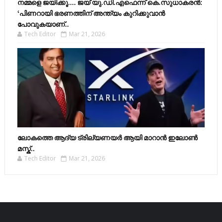
നമ്മളെ ജയിക്കൂ.... ജയ് യു.ഡി.എഫെന്ന് കെ.സുധാകരൻ:
‘പിണറായി ഭരണത്തിന് അന്ത്യം കുറിക്കുവാൻ
പോവുകയാണ്..
Tech Editor
Mar 21, 2026
ലോകത്തെ ആദ്യ ട്രില്യണയർ ആയി മാറാൻ ഇലോൺ
മസ്ക്..
Tech Editor
Mar 21, 2026