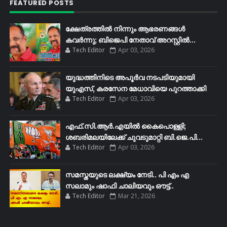
FEATURED POSTS
ക്ഷേത്രത്തിൽ നിന്നും ആഭരണങ്ങൾ
കവർന്നു; ബിജെപി നേതാവ് അറസ്റ്റിൽ...
Tech Editor
Apr 03, 2026
യുദ്ധത്തിനിടെ അപൂർവ നടപടിയുമായി
യുഎസ്, കരസേന മേധാവിയെ പുറത്താക്കി
Tech Editor
Apr 03, 2026
എഫ്​.സി.ആർ.എയിൽ കൈപൊള്ളി;
ശബരിമലയിലേക്ക്​ ചുവടുമാറ്റി ബി.ജെ.പി...
Tech Editor
Apr 03, 2026
സമസ്തയുടെ ലക്ഷ്യം നേടി.. പി എം എ
സലാമും ഷാഫി ചാലിയവും ഔട്ട്..
Tech Editor
Mar 21, 2026