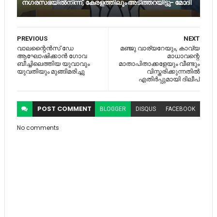
നഗരസഭയിൽനിന്ന്, കേരളത്തിലും അടിത്തറയിട്ടു- മോദി
PREVIOUS
NEXT
വാലന്റൈൻസ് ഡേ
മഞ്ജു വാര്യറേയും, കാവ്യ
ആഘോഷിക്കാൻ ​ഗോവ
മാധാവന്റെ
ബീച്ചിലെത്തിയ യുവാവും
മാതാപിതാക്കളേയും വീണ്ടും
യുവതിയും മുങ്ങിമരിച്ചു
വിസ്തരിക്കുന്നതിൽ
എതിർപ്പുമായി ദിലീപ്
POST
COMMENT
BLOGGER
DISQUS
FACEBOOK
No comments