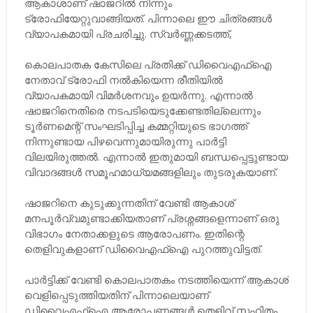
ആകാശാണ് ഷാജറിൽ നിന്നും
ട്രോഫിയേറ്റുവാങ്ങിയത്. പിന്നാലെ ഈ ചിത്രങ്ങൾ
വ്യാപകമായി പ്രചരിച്ചു. സ്വർണ്ണക്കടത്ത്,
കൊലപാതക കേസിലെ പ്രതിക്ക് ഡിവൈഎഫ്ഐ
നേതാവ് ട്രോഫി നൽകിയെന്ന രീതിയിൽ
വ്യാപകമായി വിമർശനവും ഉയർന്നു. എന്നാൽ
ഷാജറിനെതിരെ നടപടിയെടുക്കേണ്ടതില്ലെന്നും
ടൂർണമെന്റ് സംഘടിപ്പിച്ച കമ്മറ്റിയുടെ ഭാഗത്ത്
നിന്നുണ്ടായ പിഴവെന്നുമായിരുന്നു പാർട്ടി
വിലയിരുത്തൽ. എന്നാൽ ഇതുമായി ബന്ധപ്പെട്ടുണ്ടായ
വിവാദങ്ങൾ സമൂഹമാധ്യമങ്ങളിലും തുടരുകയാണ്.
ഷാജറിനെ കുടുക്കുന്നതിന് വേണ്ടി ആകാശ്
മനപൂർവ്വമുണ്ടാക്കിയതാണ് പ്രശ്നങ്ങളെന്നാണ് ഒരു
വിഭാഗം നേതാക്കളുടെ ആരോപണം. ഇതിന്റെ
തെളിവുകളാണ് ഡിവൈഎഫ്ഐ പുറത്തുവിട്ടത്.
പാർട്ടിക്ക് വേണ്ടി കൊലപാതകം നടത്തിയെന്ന് ആകാശ്
വെളിപ്പെടുത്തിയതിന് പിന്നാലെയാണ്
ഡിവൈഎഫ്ഐ ആരോപണങ്ങൾ തെളിവ് സഹിതം