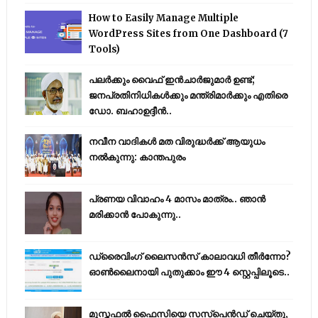
How to Easily Manage Multiple
WordPress Sites from One Dashboard (7
Tools)
പലർക്കും വൈഫ് ഇൻചാർജുമാർ ഉണ്ട്;
ജനപ്രതിനിധികൾക്കും മന്ത്രിമാർക്കും എതിരെ
ഡോ. ബഹാഉദ്ദീൻ..
നവീന വാദികൾ മത വിരുദ്ധർക്ക് ആയുധം
നൽകുന്നു: കാന്തപുരം
പ്രണയ വിവാഹം 4 മാസം മാത്രം.. ഞാൻ
മരിക്കാൻ പോകുന്നു..
ഡ്രൈവിംഗ് ലൈസൻസ് കാലാവധി തീർന്നോ?
ഓൺലൈനായി പുതുക്കാം ഈ 4 സ്റ്റെപ്പിലൂടെ..
മുസ്തഫൽ ഫൈസിയെ സസ്‌പെൻഡ് ചെയ്തു,