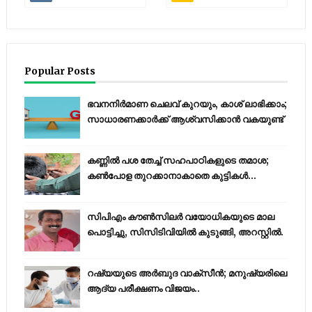
Popular Posts
ഭവനനിർമാണ ചെലവ് കുറയും, കാശ് ലാഭിക്കാം;
സാധാരണക്കാർക്ക് ആശ്വസിക്കാൻ വകയുണ്ട്
കണ്ണിൽ പശ തേച്ച് സഹപാഠികളുടെ തമാശ;
കൺപോള തുറക്കാനാകാതെ കുട്ടികൾ...
സിപിഎം കൗണ്‍സിലര്‍ വയോധികയുടെ മാല
പൊട്ടിച്ചു, സിസിടിവിയില്‍ കുടുങ്ങി, അറസ്റ്റില്‍.
റഷ്യയുടെ അര്‍ബുദ വാക്‌സീന്‍; മനുഷ്യരിലെ
ആദ്യ പരീക്ഷണം വിജയം..