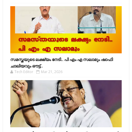
സമസ്തയുടെ ലക്ഷ്യം നേടി.. പി എം എ സലാമും ഷാഫി
ചാലിയവും ഔട്ട്..
Tech Editor
Mar 21, 2026