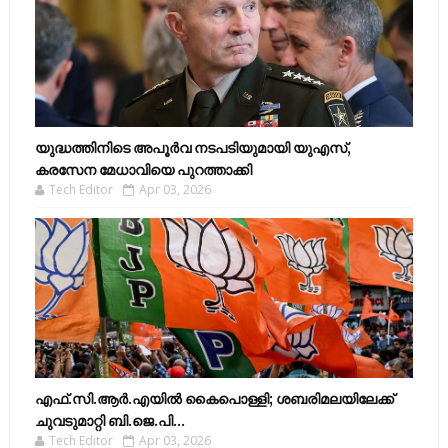
യുദ്ധത്തിനിടെ അപൂർവ നടപടിയുമായി യുഎസ്,
കരസേന മേധാവിയെ പുറത്താക്കി
Tech Editor
Apr 03, 2026
എഫ്​.സി.ആർ.എയിൽ കൈപൊള്ളി; ശബരിമലയിലേക്ക്​
ചുവടുമാറ്റി ബി.ജെ.പി...
Tech Editor
Apr 03, 2026