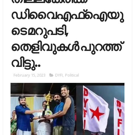
ഡിവൈഎഫ്ഐയു
ടെ മറുപടി,
തെളിവുകൾ പുറത്ത്
വിട്ടു..
February 15, 2023
DYFI
,
Political