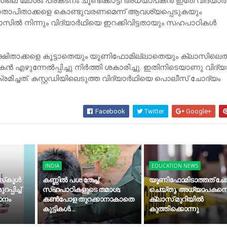
ലെ മോശം പ്രകടനം ചൂണ്ടിക്കാട്ടി അധ്യാപകൻ ഇതേ വിദ്യാ
മാതാപിതാക്കളെ കൊണ്ടുവരണമെന്ന് ആവശ്യപ്പെടുകയും
ലാസിൽ നിന്നും വിദ്യാർഥിയെ ഇറക്കിവിട്ടതായും സഹപാഠികൾ
്ഷിതാക്കളെ കൂട്ടാതെയും യൂണിഫോമില്ലാതെയും ക്ലാസിലെത
ൻ എഴുന്നേൽപ്പിച്ചു നിർത്തി ശകാരിച്ചു. ഇതിനിടെയാണു വിദ്യ
്രമിച്ചത്. കസ്റ്റഡിയിലെടുത്ത വിദ്യാർഥിയെ പൊലീസ് ചോദ്യം
Facebook
Twitter
Google+
INDIA
EDUCATION NEWS
‌കൂള്‍
കണ്ണിൽ പശ തേച്ച്
യൂണിഫോമിടാത്തത് ചോ
്പിച്ച്
സഹപാഠികളുടെ തമാശ;
ചെയ്തു, അധ്യാപകന
ഥാനം
കൺപോള തുറക്കാനാകാതെ
ക്ലാസ് മുറിയിൽ
കുട്ടികൾ...
കുത്തിക്കൊന്നു