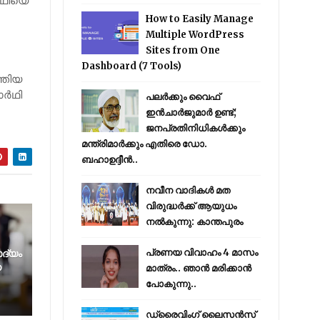
ർഥിയെ
How to Easily Manage
Multiple WordPress
Sites from One
Dashboard (7 Tools)
്തിയ
ാർഥി
പലർക്കും വൈഫ്
ഇൻചാർജുമാർ ഉണ്ട്;
ജനപ്രതിനിധികൾക്കും
മന്ത്രിമാർക്കും എതിരെ ഡോ.
ബഹാഉദ്ദീൻ..
നവീന വാദികൾ മത
വിരുദ്ധർക്ക് ആയുധം
നൽകുന്നു: കാന്തപുരം
ദ്യം
പ്രണയ വിവാഹം 4 മാസം
െ
മാത്രം.. ഞാൻ മരിക്കാൻ
പോകുന്നു..
ഡ്രൈവിംഗ് ലൈസൻസ്