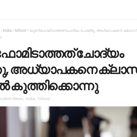
s
/
India
/
School
/
യൂണിഫോമിടാത്തത് ചോദ്യം ചെയ്തു, അധ്യാപകനെ ക്ലാസ്
ു
ോമിടാത്തത് ചോദ്യം
ു, അധ്യാപകനെ ക്ലാസ
ൽ കുത്തിക്കൊന്നു
cation News
,
India
,
School