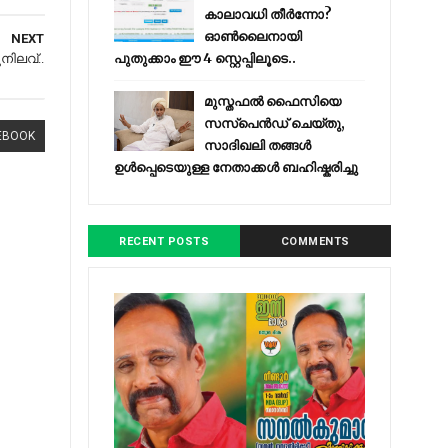
കാലാവധി തീർന്നോ?
ഓൺലൈനായി
NEXT
പുതുക്കാം ഈ 4 സ്റ്റെപ്പിലൂടെ..
നിലവ്..
മുസ്തഫൽ ഫൈസിയെ
സസ്‌പെൻഡ് ചെയ്തു,
EBOOK
സാദിഖലി തങ്ങൾ
ഉൾപ്പെടെയുള്ള നേതാക്കൾ ബഹിഷ്കരിച്ചു
RECENT POSTS
COMMENTS