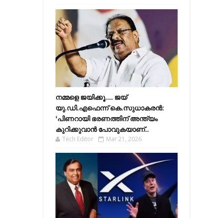
നമ്മളെ ജയിക്കൂ.... ജയ്
യു.ഡി.എഫെന്ന് കെ.സുധാകരൻ:
‘പിണറായി ഭരണത്തിന് അന്ത്യം
കുറിക്കുവാൻ പോവുകയാണ്..
Tech Editor
Mar 21, 2026