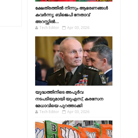
ക്ഷേത്രത്തിൽ നിന്നും ആഭരണങ്ങൾ
കവർന്നു; ബിജെപി നേതാവ്
അറസ്റ്റിൽ...
Tech Editor
Apr 03, 2026
യുദ്ധത്തിനിടെ അപൂർവ
നടപടിയുമായി യുഎസ്, കരസേന
മേധാവിയെ പുറത്താക്കി
Tech Editor
Apr 03, 2026