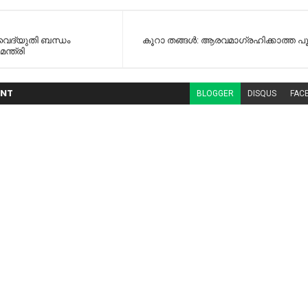
 വൈദ്യുതി ബന്ധം
കൂറാ തങ്ങൾ: ആരവമാഗ്രഹിക്കാത്ത പൂ
ന്ത്രി
NT
BLOGGER
DISQUS
FAC