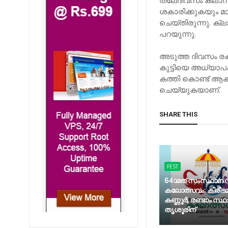
തലേദിവസം ക്ലാസി
ശകാരിക്കുകയും 
ചെയ്തിരുന്നു. ക്
പറയുന്നു.
അടുത്ത ദിവസം രക
കുട്ടിയെ അധ്യാപക
കത്തി കൊണ്ട് ആക
ചെയ്യുകയാണ്.
SHARE THIS
FEST
64ാമത് സംസ്ഥാന സ്
കലോത്സവം; കിരീടമുറപ
കണ്ണൂർ, രണ്ടാം സ്
തൃശൂരിന്