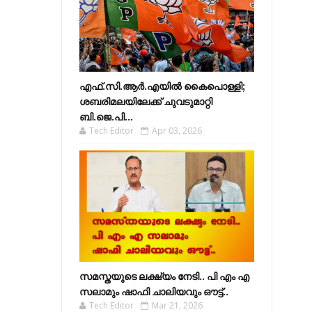
എഫ്​.സി.ആർ.എയിൽ കൈപൊള്ളി;
ശബരിമലയിലേക്ക്​ ചുവടുമാറ്റി
ബി.ജെ.പി...
Tech Editor
Apr 03, 2026
സമസ്തയുടെ ലക്ഷ്യം നേടി.. പി എം എ
സലാമും ഷാഫി ചാലിയവും ഔട്ട്..
Tech Editor
Mar 21, 2026