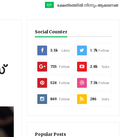
BJP
ക്ഷേത്രത്തിൽ നിന്നും ആഭരണങ്ങൾ കവർന്നു; ബിജെ
Social Counter
3.5k
Likes
1.7k
Follow
്
735
Follow
2.8k
Subs
524
Follow
7.3k
Follow
849
Follow
286
Subs
Popular Posts