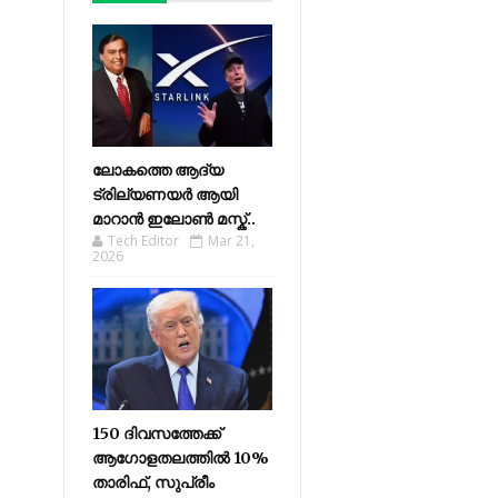
ലോകത്തെ ആദ്യ
ട്രില്യണയർ ആയി
മാറാൻ ഇലോൺ മസ്ക്..
Tech Editor
Mar 21,
2026
150 ദിവസത്തേക്ക്
ആഗോളതലത്തിൽ 10%
താരിഫ്, സുപ്രീം