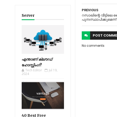
PREVIOUS
Server
റസാഖിന്റെ വീട്ടിലെ
പുനഃസ്ഥാപിക്കുമെന്ന് മ
POST
COMME
No comments
എന്താണ് ക്ലൗഡ്
ഹോസ്റ്റിംഗ്?
Tech Editor
Jul 19,
2024
40 Best Free