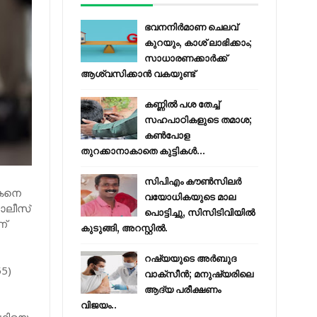
ഭവനനിർമാണ ചെലവ്
കുറയും, കാശ് ലാഭിക്കാം;
സാധാരണക്കാർക്ക്
ആശ്വസിക്കാൻ വകയുണ്ട്
കണ്ണിൽ പശ തേച്ച്
സഹപാഠികളുടെ തമാശ;
കൺപോള
തുറക്കാനാകാതെ കുട്ടികൾ...
സിപിഎം കൗണ്‍സിലര്‍
പകനെ
വയോധികയുടെ മാല
ൊലീസ്
പൊട്ടിച്ചു, സിസിടിവിയില്‍
ണ്
കുടുങ്ങി, അറസ്റ്റില്‍.
റഷ്യയുടെ അര്‍ബുദ
5)
വാക്‌സീന്‍; മനുഷ്യരിലെ
ആദ്യ പരീക്ഷണം
വിജയം..