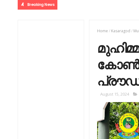
Breaking News
Home
/
Kasaragod
/
Mu
മുഹിമ്മ
കോണ്‍ഫ
പ്രൗഡ
August 15, 2024