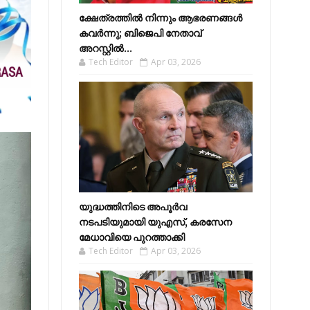
ക്ഷേത്രത്തിൽ നിന്നും ആഭരണങ്ങൾ
കവർന്നു; ബിജെപി നേതാവ്
അറസ്റ്റിൽ...
Tech Editor
Apr 03, 2026
യുദ്ധത്തിനിടെ അപൂർവ
നടപടിയുമായി യുഎസ്, കരസേന
മേധാവിയെ പുറത്താക്കി
Tech Editor
Apr 03, 2026