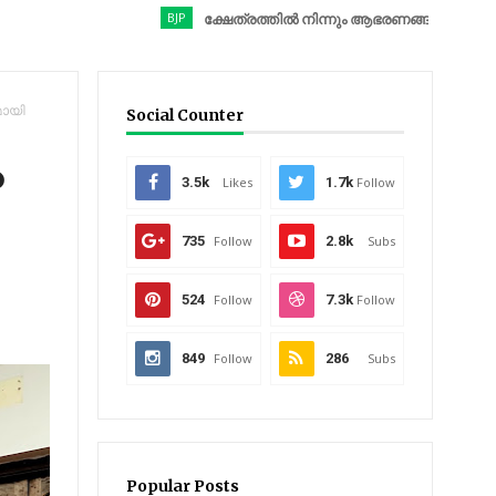
BJP
ക്ഷേത്രത്തിൽ നിന്നും ആഭരണങ്ങൾ കവർന്നു; ബിജെപി നേതാ
മായി
Social Counter
3.5k
Likes
1.7k
Follow
735
Follow
2.8k
Subs
524
Follow
7.3k
Follow
849
Follow
286
Subs
Popular Posts