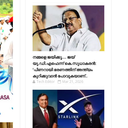
നമ്മളെ ജയിക്കൂ.... ജയ്
യു.ഡി.എഫെന്ന് കെ.സുധാകരൻ:
‘പിണറായി ഭരണത്തിന് അന്ത്യം
കുറിക്കുവാൻ പോവുകയാണ്..
Tech Editor
Mar 21, 2026