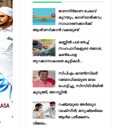
ഭവനനിർമാണ ചെലവ്
കുറയും, കാശ് ലാഭിക്കാം;
സാധാരണക്കാർക്ക്
ആശ്വസിക്കാൻ വകയുണ്ട്
കണ്ണിൽ പശ തേച്ച്
സഹപാഠികളുടെ തമാശ;
കൺപോള
തുറക്കാനാകാതെ കുട്ടികൾ...
സിപിഎം കൗണ്‍സിലര്‍
വയോധികയുടെ മാല
പൊട്ടിച്ചു, സിസിടിവിയില്‍
കുടുങ്ങി, അറസ്റ്റില്‍.
റഷ്യയുടെ അര്‍ബുദ
വാക്‌സീന്‍; മനുഷ്യരിലെ
ആദ്യ പരീക്ഷണം
വിജയം..