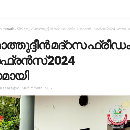
himmath
/
SBS
/
മുഹിമ്മാത്തുദ്ദീന്‍ മദ്‌റസ ഫ്രീഡം കോണ്‍ഫ്രന്‍സ് 2024 പ്രൗഡ
ാത്തുദ്ദീന്‍ മദ്‌റസ ഫ്രീഡം
്രന്‍സ് 2024
മായി
Kasaragod
,
Muhimmath
,
SBS