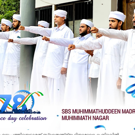
‍: എഴുപത്തിയെട്ടാമത് സ്വാതന്ത്ര്യ ദിനാഘോഷ നിറവില്‍