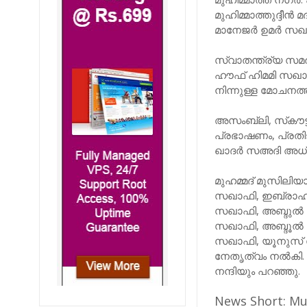
മുഹിമ്മാത്തുദ്ദീന്
മാനേജര്‍ ഉമര്‍ സഖ
സ്വാതന്ത്ര്യ സ
ഹൗഫ് ഹിമമി സഖാഫ
നിന്നുള്ള മോചനത്
അസംബ്ലി, സ്‌കൗട്
പ്രഭാഷണം, പ്രതിജ
ഖാദര്‍ സഅദി അധ്
മുഹമ്മദ് മുസിലിയാ
സഖാഫി, ഇബ്രാഹിം
സഖാഫി, അബ്ദുല്‍
സഖാഫി, അബ്ദൂല്‍
സഖാഫി, യൂനുസ് 
നേതൃത്വം നല്‍കി
നന്ദിയും പറഞ്ഞു.
News Short: M