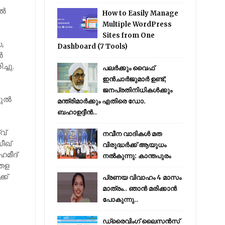
്‍
How to Easily Manage
Multiple WordPress
Sites from One
,
Dashboard (7 Tools)
‍
്ചു.
പലർക്കും വൈഫ്
ഇൻചാർജുമാർ ഉണ്ട്;
ശ
ജനപ്രതിനിധികൾക്കും
ല്‍
മന്ത്രിമാർക്കും എതിരെ ഡോ.
ബഹാഉദ്ദീൻ..
വ്
നവീന വാദികൾ മത
ീഖ്
വിരുദ്ധർക്ക് ആയുധം
ഹമീദ്
നൽകുന്നു: കാന്തപുരം
‍തള
ക്
പ്രണയ വിവാഹം 4 മാസം
മാത്രം.. ഞാൻ മരിക്കാൻ
പോകുന്നു..
ഡ്രൈവിംഗ് ലൈസൻസ്