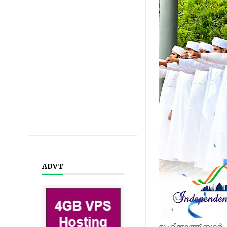
ADVT
മുഹിമ്മാത്ത് നഗര്