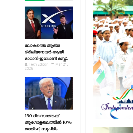
ലോകത്തെ ആദ്യ
ട്രില്യണയർ ആയി
മാറാൻ ഇലോൺ മസ്ക്..
Tech Editor
Mar 21,
2026
150 ദിവസത്തേക്ക്
ആഗോളതലത്തിൽ 10%
താരിഫ്, സുപ്രീം