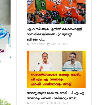
എഫ്​.സി.ആർ.എയിൽ കൈപൊള്ളി;
ശബരിമലയിലേക്ക്​ ചുവടുമാറ്റി
ബി.ജെ.പി...
Tech Editor
Apr 03, 2026
സമസ്തയുടെ ലക്ഷ്യം നേടി.. പി എം എ
സലാമും ഷാഫി ചാലിയവും ഔട്ട്..
Tech Editor
Mar 21, 2026