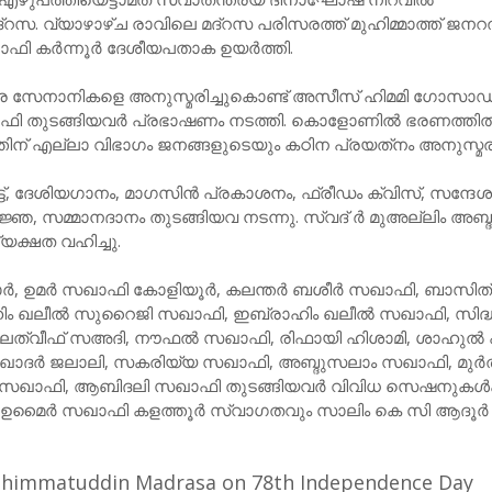
‍ മദ്‌റസ. വ്യാഴാഴ്ച രാവിലെ മദ്‌റസ പരിസരത്ത് മുഹിമ്മാത്ത് ജനറല
ാഫി കര്‍ന്നൂര്‍ ദേശീയപതാക ഉയര്‍ത്തി.
മര സേനാനികളെ അനുസ്മരിച്ചുകൊണ്ട് അസീസ് ഹിമമി ഗോസാഡ
ി തുടങ്ങിയവര്‍ പ്രഭാഷണം നടത്തി. കൊളോണില്‍ ഭരണത്തില്
തിന് എല്ലാ വിഭാഗം ജനങ്ങളുടെയും കഠിന പ്രയത്‌നം അനുസ്മരിച
ട്, ദേശിയഗാനം, മാഗസിന്‍ പ്രകാശനം, ഫ്രീഡം ക്വിസ്, സന്ദേ
്ഞ, സമ്മാനദാനം തുടങ്ങിയവ നടന്നു. സ്വദ് ര്‍ മുഅല്ലിം അബ്ദു
യക്ഷത വഹിച്ചു.
ര്‍, ഉമര്‍ സഖാഫി കോളിയൂര്‍, കലന്തര്‍ ബശീര്‍ സഖാഫി, ബാസിത്
 ഖലീല്‍ സുറൈജി സഖാഫി, ഇബ്രാഹിം ഖലീല്‍ സഖാഫി, സിദ്ധ
 ലത്വീഫ് സഅദി, നൗഫല്‍ സഖാഫി, രിഫായി ഹിശാമി, ശാഹുല്‍ 
 ഖാദര്‍ ജലാലി, സകരിയ്യ സഖാഫി, അബ്ദുസലാം സഖാഫി, മുര്
സഖാഫി, ആബിദലി സഖാഫി തുടങ്ങിയവര്‍ വിവിധ സെഷനുകള്‍ക്
. ഉമൈര്‍ സഖാഫി കളത്തൂര്‍ സ്വാഗതവും സാലിം കെ സി ആദൂര്‍
uhimmatuddin Madrasa on 78th Independence Day