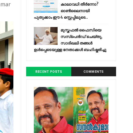
Umar
കാലാവധി തീർന്നോ?
ഓൺലൈനായി
പുതുക്കാം ഈ 4 സ്റ്റെപ്പിലൂടെ..
മുസ്തഫൽ ഫൈസിയെ
സസ്‌പെൻഡ് ചെയ്തു,
സാദിഖലി തങ്ങൾ
ഉൾപ്പെടെയുള്ള നേതാക്കൾ ബഹിഷ്കരിച്ചു
RECENT POSTS
COMMENTS