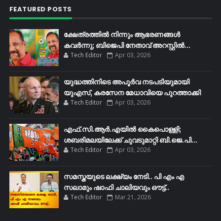
FEATURED POSTS
ക്ഷേത്രത്തിൽ നിന്നും ആഭരണങ്ങൾ
കവർന്നു; ബിജെപി നേതാവ് അറസ്റ്റിൽ...
Tech Editor
Apr 03, 2026
യുദ്ധത്തിനിടെ അപൂർവ നടപടിയുമായി
യുഎസ്, കരസേന മേധാവിയെ പുറത്താക്കി
Tech Editor
Apr 03, 2026
എഫ്​.സി.ആർ.എയിൽ കൈപൊള്ളി;
ശബരിമലയിലേക്ക്​ ചുവടുമാറ്റി ബി.ജെ.പി...
Tech Editor
Apr 03, 2026
സമസ്തയുടെ ലക്ഷ്യം നേടി.. പി എം എ
സലാമും ഷാഫി ചാലിയവും ഔട്ട്..
Tech Editor
Mar 21, 2026