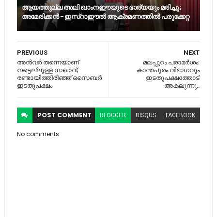
ആയത്തുല്ല അലി ഖാംനഈയുടെ ഭാര്യയും മരിച്ചു ;
അമേരിക്കൻ - ഇസ്റാഈൽ ആക്രമണത്തിൽ പരുക്കേറ്റ
PREVIOUS
NEXT
അൻവർ തന്നെയാണ്
മലപ്പുറം പരാമര്‍ശം:
നട്ടെല്ലുള്ള സഖാവ്;
കാന്തപുരം വിഭാഗവും
രണ്ടായിത്തിരിഞ്ഞ് സൈബർ
ഇടതുപക്ഷത്തോട്
ഇടതുപക്ഷം
അകലുന്നു..
POST
COMMENT
BLOGGER
DISQUS
FACEBOOK
No comments