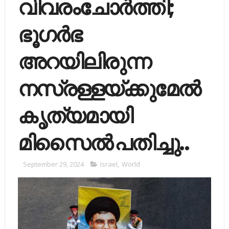
വിവരംചോര്‍ത്തി;
ഭൂഗര്‍ഭ
അറയിലിരുന്ന
നസ്രള്ളയ്ക്കുമേല്‍
കൃത്യമായി
മിസൈല്‍ പതിച്ചു..
September 29, 2024
Israel
,
World