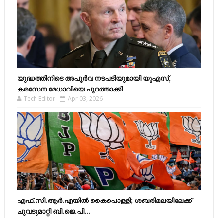
യുദ്ധത്തിനിടെ അപൂർവ നടപടിയുമായി യുഎസ്,
കരസേന മേധാവിയെ പുറത്താക്കി
Tech Editor
Apr 03, 2026
എഫ്​.സി.ആർ.എയിൽ കൈപൊള്ളി; ശബരിമലയിലേക്ക്​
ചുവടുമാറ്റി ബി.ജെ.പി...