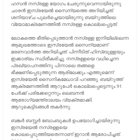
ഹസൻ നസ്രള്ള യോഗം ചേരുന്നുവെന്നായിരുന്നു
ചാരൻ ഇസ്രയേൽ സൈന്യത്തെ അറിയിച്ചത്.
ശനിയാഴ്ച പുലർച്ചെയായിരുന്നു ബയ്റുത്തിലെ
വ്യോമാക്രമണത്തിൽ നസ്രള്ള കൊല്ലപ്പെട്ടത്.
ലോകത്തെ ഭീതിപ്പെടുത്താൻ നസ്രള്ള ഇനിയില്ലെന്ന
ആമുഖത്തോടെ ഇസ്രയേൽ സൈന്യമാണ്
മരണവാർത്ത അറിയിച്ചത്. പിന്നീടിത് ഹിസ്ബുള്ളയും
ഇക്കാര്യം സ്ഥിരീകരിച്ചു. നസ്രള്ളയെ വധിച്ചെന്ന
പ്രഖ്യാപനത്തിനു പിന്നാലെ തങ്ങളെ
ഭീക്ഷണിപ്പെടുത്തുന്ന ആരിലേക്കും എത്തുമെന്ന്
ഇസ്രയേൽ സൈനികമേധാവി പറഞ്ഞു. ബയ്റുത്ത്
ആക്രമണത്തിൽ ആറുപേർ കൊല്ലപ്പെട്ടെന്നും 91
പേർക്ക് പരിക്കേറ്റെന്നും ലെബനൻ
ആരോഗ്യമന്ത്രാലയം വ്യക്തമാക്കി.
ആറുകെട്ടിടങ്ങൾ തകർന്നു.
ബങ്കർ ബസ്റ്റർ ബോംബുകൾ ഉപയോഗിച്ചായിരുന്നു
ഇസ്രയേൽ നസ്രള്ളയെ
കൊലപ്പെടുത്തിയതെന്നാണ് ഇറാൻ ആരോപിച്ചത്.