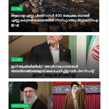
GLOBAL
ആഗോള എണ്ണ പ്രതിസന്ധി: 400 ദശലക്ഷം ബാരൽ
എണ്ണ കരുതൽ ശേഖരത്തിൽ നിന്ന് പുറത്തുവിടുമെന്ന് ഐ
ഇ എ
GLOBAL
ഇനി ആക്രമിക്കില്ല’:‘അവർ സഹോദരന്മാർ
അയല്‍രാജ്യങ്ങളോട് ക്ഷമ ചോദിച്ച് ഇറാൻ പ്രസിഡന്റ്
LATEST NEWS