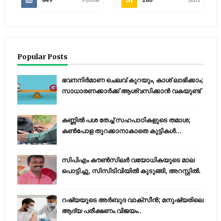
Popular Posts
ഭവനനിർമാണ ചെലവ് കുറയും, കാശ് ലാഭിക്കാം;
സാധാരണക്കാർക്ക് ആശ്വസിക്കാൻ വകയുണ്ട്
കണ്ണിൽ പശ തേച്ച് സഹപാഠികളുടെ തമാശ;
കൺപോള തുറക്കാനാകാതെ കുട്ടികൾ...
സിപിഎം കൗണ്‍സിലര്‍ വയോധികയുടെ മാല
പൊട്ടിച്ചു, സിസിടിവിയില്‍ കുടുങ്ങി, അറസ്റ്റില്‍.
റഷ്യയുടെ അര്‍ബുദ വാക്‌സീന്‍; മനുഷ്യരിലെ
ആദ്യ പരീക്ഷണം വിജയം..