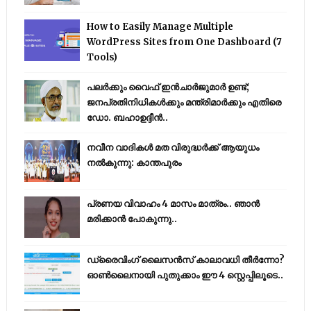
How to Easily Manage Multiple
WordPress Sites from One Dashboard (7
Tools)
പലർക്കും വൈഫ് ഇൻചാർജുമാർ ഉണ്ട്;
ജനപ്രതിനിധികൾക്കും മന്ത്രിമാർക്കും എതിരെ
ഡോ. ബഹാഉദ്ദീൻ..
നവീന വാദികൾ മത വിരുദ്ധർക്ക് ആയുധം
നൽകുന്നു: കാന്തപുരം
പ്രണയ വിവാഹം 4 മാസം മാത്രം.. ഞാൻ
മരിക്കാൻ പോകുന്നു..
ഡ്രൈവിംഗ് ലൈസൻസ് കാലാവധി തീർന്നോ?
ഓൺലൈനായി പുതുക്കാം ഈ 4 സ്റ്റെപ്പിലൂടെ..