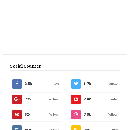
Social Counter
3.5k
Likes
1.7k
Follow
735
Follow
2.8k
Subs
524
Follow
7.3k
Follow
849
Follow
286
Subs