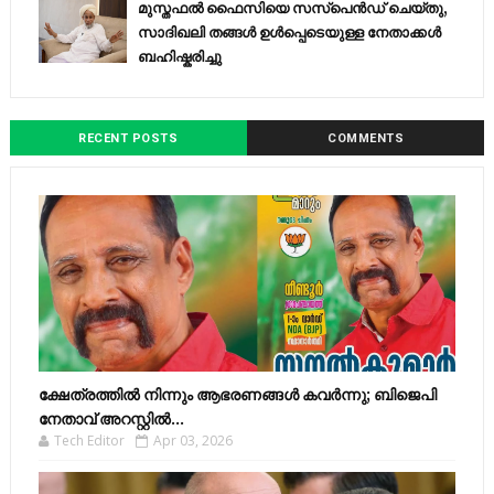
മുസ്തഫൽ ഫൈസിയെ സസ്‌പെൻഡ് ചെയ്തു,
സാദിഖലി തങ്ങൾ ഉൾപ്പെടെയുള്ള നേതാക്കൾ
ബഹിഷ്കരിച്ചു
RECENT POSTS
COMMENTS
ക്ഷേത്രത്തിൽ നിന്നും ആഭരണങ്ങൾ കവർന്നു; ബിജെപി
നേതാവ് അറസ്റ്റിൽ...
Tech Editor
Apr 03, 2026