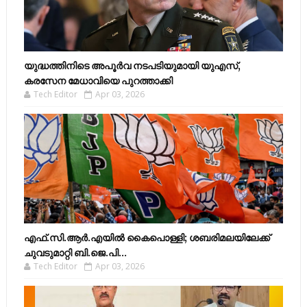
യുദ്ധത്തിനിടെ അപൂർവ നടപടിയുമായി യുഎസ്,
കരസേന മേധാവിയെ പുറത്താക്കി
Tech Editor
Apr 03, 2026
എഫ്​.സി.ആർ.എയിൽ കൈപൊള്ളി; ശബരിമലയിലേക്ക്​
ചുവടുമാറ്റി ബി.ജെ.പി...
Tech Editor
Apr 03, 2026