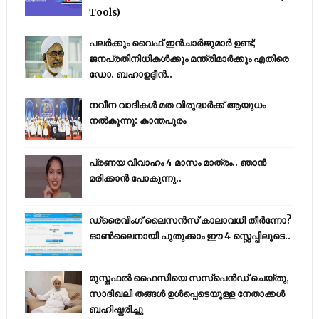
Tools)
പലർക്കും വൈഫ് ഇൻചാർജുമാർ ഉണ്ട്;
ജനപ്രതിനിധികൾക്കും മന്ത്രിമാർക്കും എതിരെ
ഡോ. ബഹാഉദ്ദീൻ..
നവീന വാദികൾ മത വിരുദ്ധർക്ക് ആയുധം
നൽകുന്നു: കാന്തപുരം
പ്രണയ വിവാഹം 4 മാസം മാത്രം.. ഞാൻ
മരിക്കാൻ പോകുന്നു..
ഡ്രൈവിംഗ് ലൈസൻസ് കാലാവധി തീർന്നോ?
ഓൺലൈനായി പുതുക്കാം ഈ 4 സ്റ്റെപ്പിലൂടെ..
മുസ്തഫൽ ഫൈസിയെ സസ്‌പെൻഡ് ചെയ്തു,
സാദിഖലി തങ്ങൾ ഉൾപ്പെടെയുള്ള നേതാക്കൾ
ബഹിഷ്കരിച്ചു