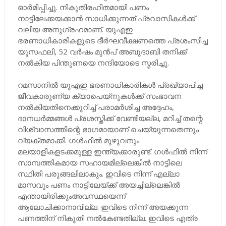
ഓർമിപ്പിച്ചു. നികുതിരഹിതമായി പണം
നാട്ടിലേക്കയക്കാൻ സാധിക്കുന്നത് പ്രവാസികൾക്ക്
വലിയ അനുഗ്രഹമാണ്. യുഎഇ
ഭരണാധികാരികളുടെ ദീർഘവീക്ഷണത്തെ പ്രശംസിച്ച
യൂസഫലി, 52 വർഷം മുൻപ് അബുദാബി തനിക്ക്
നൽകിയ പിന്തുണയെ നന്ദിയോടെ സ്മരിച്ചു.
റമസാനിൽ യുഎഇ ഭരണാധികാരികൾ പ്രഖ്യാപിച്ച
ജീവകാരുണ്യ ക്യാപെയ്‌നുകൾക്ക് സംഭാവന
നൽകിയതിനെക്കുറിച്ച് പരാമർശിച്ച അദ്ദേഹം,
ദാനധർമ്മങ്ങൾ പ്രശസ്തിക്ക് വേണ്ടിയല്ല, മറിച്ച് തന്റെ
വിശ്വാസത്തിന്റെ ഭാഗമായാണ് ചെയ്യുന്നതെന്നും
വ്യക്തമാക്കി. ഗൾഫിൽ മുഴുവനും
മലയാളികളടക്കമുള്ള ഇന്ത്യക്കാരുണ്ട്. ഗൾഫിൽ നിന്ന്
സാമ്പത്തികമായ സഹായമില്ലെങ്കിൽ നാട്ടിലെ
സ്ഥിതി പരുങ്ങലിലാകും. ഇവിടെ നിന്ന് എല്ലാ
മാസവും പണം നാട്ടിലേയ്ക്ക് അയച്ചില്ലെങ്കിൽ
എന്തായിരിക്കുംഅവസ്ഥയെന്ന്
ആലോചിക്കാനാവില്ല. ഇവിടെ നിന്ന് അയക്കുന്ന
പണത്തിന് നികുതി നൽകേണ്ടതില്ല. ഇവിടെ എത്ര