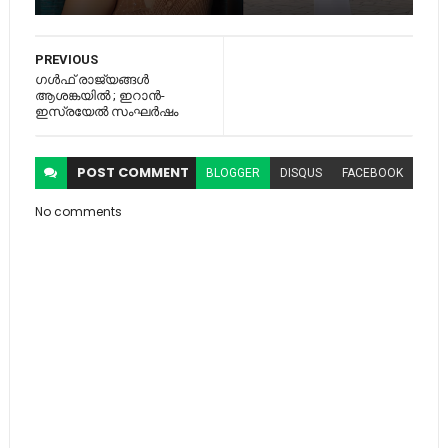
PREVIOUS
ഗൾഫ് രാജ്യങ്ങൾ
ആശങ്കയിൽ ; ഇറാന്‍-
ഇസ്രയേല്‍ സംഘര്‍ഷം
POST
COMMENT
BLOGGER
DISQUS
FACEBOOK
No comments