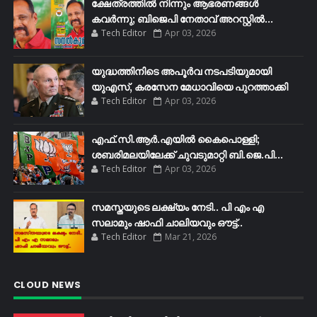
ക്ഷേത്രത്തിൽ നിന്നും ആഭരണങ്ങൾ
കവർന്നു; ബിജെപി നേതാവ് അറസ്റ്റിൽ...
Tech Editor
Apr 03, 2026
യുദ്ധത്തിനിടെ അപൂർവ നടപടിയുമായി
യുഎസ്, കരസേന മേധാവിയെ പുറത്താക്കി
Tech Editor
Apr 03, 2026
എഫ്​.സി.ആർ.എയിൽ കൈപൊള്ളി;
ശബരിമലയിലേക്ക്​ ചുവടുമാറ്റി ബി.ജെ.പി...
Tech Editor
Apr 03, 2026
സമസ്തയുടെ ലക്ഷ്യം നേടി.. പി എം എ
സലാമും ഷാഫി ചാലിയവും ഔട്ട്..
Tech Editor
Mar 21, 2026
CLOUD NEWS