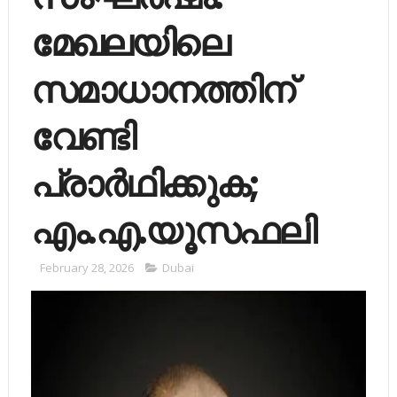
മേഖലയിലെ
സമാധാനത്തിന്
വേണ്ടി
പ്രാർഥിക്കുക;
എം.എ.യൂസഫലി
February 28, 2026
Dubai