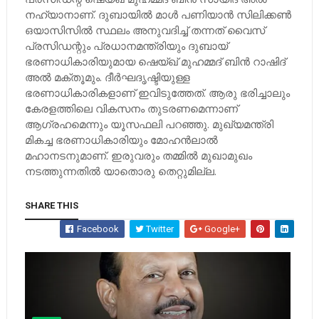
നഹ്യാനാണ്. ദുബായിൽ മാൾ പണിയാൻ സിലിക്കൺ
ഒയാസിസിൽ സ്ഥലം അനുവദിച്ച് തന്നത് വൈസ്
പ്രസിഡന്റും പ്രധാനമന്ത്രിയും ദുബായ്
ഭരണാധികാരിയുമായ ഷെയ്ഖ് മുഹമ്മദ് ബിൻ റാഷിദ്
അൽ മക്തൂമും. ദീർഘദൃഷ്ടിയുള്ള
ഭരണാധികാരികളാണ് ഇവിടുത്തേത്. ആരു ഭരിച്ചാലും
കേരളത്തിലെ വികസനം തുടരണമെന്നാണ്
ആഗ്രഹമെന്നും യൂസഫലി പറഞ്ഞു. മുഖ്യമന്ത്രി
മികച്ച ഭരണാധികാരിയും മോഹൻലാൽ
മഹാനടനുമാണ്. ഇരുവരും തമ്മിൽ മുഖാമുഖം
നടത്തുന്നതിൽ യാതൊരു തെറ്റുമില്ല.
SHARE THIS
Facebook
Twitter
Google+