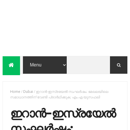
Home
/
Dubai
/
ഇറാൻ-ഇസ്രയേൽ സംഘർഷം: മേഖലയിലെ
സമാധാനത്തിന് വേണ്ടി പ്രാർഥിക്കുക; എം.എ.യൂസഫലി
ഇറാൻ-ഇസ്രയേൽ
സംഘർഷം: