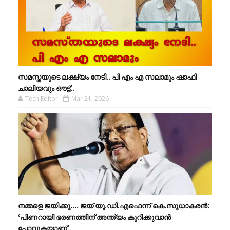
സമസ്തയുടെ ലക്ഷ്യം നേടി.. പി എം എ സലാമും ഷാഫി
ചാലിയവും ഔട്ട്..
Tech Editor
Mar 21, 2026
നമ്മളെ ജയിക്കൂ.... ജയ് യു.ഡി.എഫെന്ന് കെ.സുധാകരൻ:
‘പിണറായി ഭരണത്തിന് അന്ത്യം കുറിക്കുവാൻ
പോവുകയാണ്..