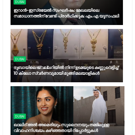
DUBAI
ഇറാൻ-ഇസ്രയേൽ സംഘർഷം: മേഖലയിലെ
സമാധാനത്തിന് വേണ്ടി പ്രാർഥിക്കുക; എം.എ.യൂസഫലി
DUBAI
ദുബായിലെ ജ്വല്ലറിയില്‍ നിന്ന് ഉടമയുടെ കണ്ണുവെട്ടിച്ച്
10 കിലോ സ്വര്‍ണവുമായി മുങ്ങി മലയാളികള്‍
DUBAI
ഖാലിദ് അൽ അമെരിയും സുനൈനയും തമ്മിലുള്ള
വിവാഹനിശ്ചയം കഴിഞ്ഞതായി റിപ്പോർട്ടുകൾ