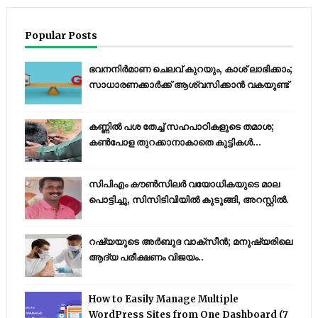
Popular Posts
ഭവനനിർമാണ ചെലവ് കുറയും, കാശ് ലാഭിക്കാം;
സാധാരണക്കാർക്ക് ആശ്വസിക്കാൻ വകയുണ്ട്
കണ്ണിൽ പശ തേച്ച് സഹപാഠികളുടെ തമാശ;
കൺപോള തുറക്കാനാകാതെ കുട്ടികൾ...
സിപിഎം കൗണ്‍സിലര്‍ വയോധികയുടെ മാല
പൊട്ടിച്ചു, സിസിടിവിയില്‍ കുടുങ്ങി, അറസ്റ്റില്‍.
റഷ്യയുടെ അര്‍ബുദ വാക്‌സീന്‍; മനുഷ്യരിലെ
ആദ്യ പരീക്ഷണം വിജയം..
How to Easily Manage Multiple
WordPress Sites from One Dashboard (7