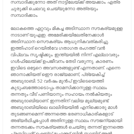
സമ്പാദിക്കുന്നോ അത് നാട്ടിലേയ്ക്ക് അയക്കാം. എത്ര
ചുരുക്കി ചെലവു ചെയ്യുന്നോ അത്രയും
സമ്പാദിക്കാം.
ലോകത്തെ ഏറ്റവും മികച്ച അടിസ്ഥാന സൗകര്യമുള്ള
നാടാണ് യുഎഇ. അമേരിക്കയിലേതിനേക്കാൾ
അടിസ്ഥാന സൌകര്യം ആധുനികവത്കരിച്ചു.
ഇത്തിഹാദ് റെയിൽവേ ഗതാഗത രംഗത്ത് വൻ
വിപ്ലവം സൃഷ്ടിക്കും. ഇന്ത്യയിൽ നിന്ന് എല്ലാവരും
ഗൾഫിലേയ്ക്ക് ഉപജീവനം തേടി വരുന്നു. കാരണം
ഇവിടെ ഒട്ടേറെ അവസരങ്ങളുണ്ട് എന്നതാണ്. എന്നെ
ഞാനാക്കിയത് ഇൌ രാജ്യമാണ്, പ്ര്യേകിച്ച്
അബുദാബി. 52 വർഷം മുൻപ് ഇവിടെയെത്തി
കുടുംബത്തോടൊപ്പം താമസിക്കാനുള്ള സ്ഥലം
തന്നതും വീട് പണിയാനും സഹായം നൽകിയതും
അബുദാബിയാണ്. ഇന്നതിന് വലിയ മൂല്യമുണ്ട്.
അബുദാബിയിലെ ഖാലിദിയയിൽ എനിക്കൊരു മാൾ
തുടങ്ങണമെന്ന് അന്നത്തെ ഭരണാധികാരികളോട്
അഭ്യർഥിച്ചപ്പോൾ അതിനുള്ള സ്ഥലം സൗജന്യമായി
തന്നതടക്കം സൗകര്യങ്ങൾ ചെയ്തു തന്നത് ഇന്നത്തെ
പ്രസിഡന്റ് ഷെയ്ഖ് മുഹമ്മദ് ബിൻ സായിദ് അൽ