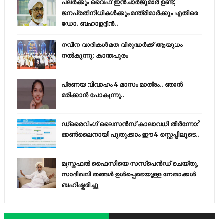
പലർക്കും വൈഫ് ഇൻചാർജുമാർ ഉണ്ട്;
ജനപ്രതിനിധികൾക്കും മന്ത്രിമാർക്കും എതിരെ
ഡോ. ബഹാഉദ്ദീൻ..
നവീന വാദികൾ മത വിരുദ്ധർക്ക് ആയുധം
നൽകുന്നു: കാന്തപുരം
പ്രണയ വിവാഹം 4 മാസം മാത്രം.. ഞാൻ
മരിക്കാൻ പോകുന്നു..
ഡ്രൈവിംഗ് ലൈസൻസ് കാലാവധി തീർന്നോ?
ഓൺലൈനായി പുതുക്കാം ഈ 4 സ്റ്റെപ്പിലൂടെ..
മുസ്തഫൽ ഫൈസിയെ സസ്‌പെൻഡ് ചെയ്തു,
സാദിഖലി തങ്ങൾ ഉൾപ്പെടെയുള്ള നേതാക്കൾ
ബഹിഷ്കരിച്ചു