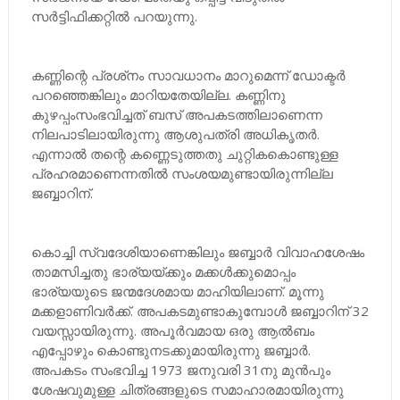
സർട്ടിഫിക്കറ്റിൽ പറയുന്നു.
കണ്ണിന്റെ പ്രശ്‌നം സാവധാനം മാറുമെന്ന് ഡോക്ടർ
പറഞ്ഞെങ്കിലും മാറിയതേയില്ല. കണ്ണിനു
കുഴപ്പംസംഭവിച്ചത് ബസ് അപകടത്തിലാണെന്ന
നിലപാടിലായിരുന്നു ആശുപത്രി അധികൃതർ.
എന്നാൽ തന്റെ കണ്ണെടുത്തതു ചുറ്റികകൊണ്ടുള്ള
പ്രഹരമാണെന്നതിൽ സംശയമുണ്ടായിരുന്നില്ല
ജബ്ബാറിന്.
കൊച്ചി സ്വദേശിയാണെങ്കിലും ജബ്ബാർ വിവാഹശേഷം
താമസിച്ചതു ഭാര്യയ്‌ക്കും മക്കൾക്കുമൊപ്പം
ഭാര്യയുടെ ജന്മദേശമായ മാഹിയിലാണ്. മൂന്നു
മക്കളാണിവർക്ക്. അപകടമുണ്ടാകുമ്പോൾ ജബ്ബാറിന് 32
വയസ്സായിരുന്നു. അപൂർവമായ ഒരു ആൽബം
എപ്പോഴും കൊണ്ടുനടക്കുമായിരുന്നു ജബ്ബാർ.
അപകടം സംഭവിച്ച 1973 ജനുവരി 31നു മുൻപും
ശേഷവുമുള്ള ചിത്രങ്ങളുടെ സമാഹാരമായിരുന്നു