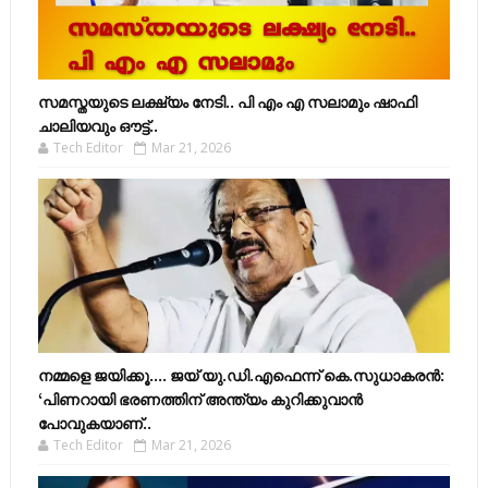
സമസ്തയുടെ ലക്ഷ്യം നേടി.. പി എം എ സലാമും ഷാഫി
ചാലിയവും ഔട്ട്..
Tech Editor
Mar 21, 2026
നമ്മളെ ജയിക്കൂ.... ജയ് യു.ഡി.എഫെന്ന് കെ.സുധാകരൻ:
‘പിണറായി ഭരണത്തിന് അന്ത്യം കുറിക്കുവാൻ
പോവുകയാണ്..
Tech Editor
Mar 21, 2026