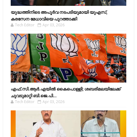
യുദ്ധത്തിനിടെ അപൂർവ നടപടിയുമായി യുഎസ്,
കരസേന മേധാവിയെ പുറത്താക്കി
Tech Editor
Apr 03, 2026
എഫ്​.സി.ആർ.എയിൽ കൈപൊള്ളി; ശബരിമലയിലേക്ക്​
ചുവടുമാറ്റി ബി.ജെ.പി...
Tech Editor
Apr 03, 2026