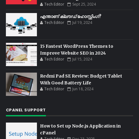
Tech Editor
Sept 25, 2024
എന്താണ് ക്ലൗഡ് ഹോസ്റ്റിംഗ്?
Tech Editor
Jul 19, 2024
15 Fastest WordPress Themes to
Improve Website SEO in 2024
Tech Editor
Jul 15, 2024
Redmi Pad SE Review: Budget Tablet
With Good Battery Life
Tech Editor
Jun 18, 2024
CPANEL SUPPORT
How to Set up Node.js Application in
cPanel
Tech Editor
Dec 23, 2025