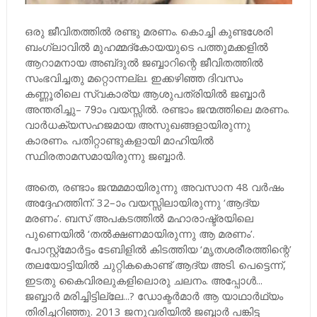
ഒരു ജീവിതത്തിൽ രണ്ടു മരണം. കൊച്ചി കുണ്ടശേരി
ബംഗ്ലാവിൽ മുഹമ്മദ്‌കോയയുടെ പത്തുമക്കളിൽ
ആറാമനായ അബ്‌ദുൽ ജബ്ബാറിന്റെ ജീവിതത്തിൽ
സംഭവിച്ചതു മറ്റൊന്നല്ല. ഇക്കഴിഞ്ഞ ദിവസം
കണ്ണൂരിലെ സ്വകാര്യ ആശുപത്രിയിൽ ജബ്ബാർ
അന്തരിച്ചു– 79ാം വയസ്സിൽ. രണ്ടാം ജന്മത്തിലെ മരണം.
വാർധക്യസഹജമായ അസുഖങ്ങളായിരുന്നു
കാരണം. പതിറ്റാണ്ടുകളായി മാഹിയിൽ
സ്ഥിരതാമസമായിരുന്നു ജബ്ബാർ.
അതെ, രണ്ടാം ജന്മമമായിരുന്നു അവസാന 48 വർഷം
അദ്ദേഹത്തിന്. 32–ാം വയസ്സിലായിരുന്നു ‘ആദ്യ
മരണം’. ബസ് അപകടത്തിൽ മഹാരാഷ്ട്രയിലെ
പുണെയിൽ ‘തൽക്ഷണമായിരുന്നു ആ മരണം’.
പോസ്റ്റ്മോർട്ടം ടേബിളിൽ കിടത്തിയ ‘മൃതശരീരത്തിന്റെ’
തലയോട്ടിയിൽ ചുറ്റികകൊണ്ട് ആദ്യ അടി. പെട്ടെന്ന്,
ഇടതു കൈവിരലുകളിലൊരു ചലനം. അപ്പോൾ...
ജബ്ബാർ മരിച്ചിട്ടില്ലേ...? ഡോക്ടർമാർ ആ യാഥാർഥ്യം
തിരിച്ചറിഞ്ഞു. 2013 ജനുവരിയിൽ ജബ്ബാർ പങ്കിട്ട