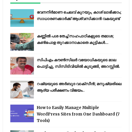
ഭവനനിർമാണ ചെലവ് കുറയും, കാശ് ലാഭിക്കാം;
സാധാരണക്കാർക്ക് ആശ്വസിക്കാൻ വകയുണ്ട്
കണ്ണിൽ പശ തേച്ച് സഹപാഠികളുടെ തമാശ;
കൺപോള തുറക്കാനാകാതെ കുട്ടികൾ...
സിപിഎം കൗണ്‍സിലര്‍ വയോധികയുടെ മാല
പൊട്ടിച്ചു, സിസിടിവിയില്‍ കുടുങ്ങി, അറസ്റ്റില്‍.
റഷ്യയുടെ അര്‍ബുദ വാക്‌സീന്‍; മനുഷ്യരിലെ
ആദ്യ പരീക്ഷണം വിജയം..
How to Easily Manage Multiple
WordPress Sites from One Dashboard (7
Tools)