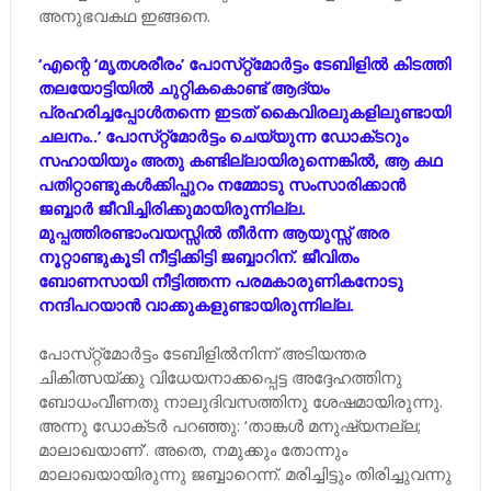
അനുഭവകഥ ഇങ്ങനെ.
‘എന്റെ ‘മൃതശരീരം’ പോസ്‌റ്റ്‌മോർട്ടം ടേബിളിൽ കിടത്തി
തലയോട്ടിയിൽ ചുറ്റികകൊണ്ട് ആദ്യം
പ്രഹരിച്ചപ്പോൾതന്നെ ഇടത് കൈവിരലുകളിലുണ്ടായി
ചലനം..’ പോസ്‌റ്റ്‌മോർട്ടം ചെയ്യുന്ന ഡോക്‌ടറും
സഹായിയും അതു കണ്ടില്ലായിരുന്നെങ്കിൽ, ആ കഥ
പതിറ്റാണ്ടുകൾക്കിപ്പുറം നമ്മോടു സംസാരിക്കാൻ
ജബ്ബാർ ജീവിച്ചിരിക്കുമായിരുന്നില്ല.
മുപ്പത്തിരണ്ടാംവയസ്സിൽ തീർന്ന ആയുസ്സ് അര
നൂറ്റാണ്ടുകൂടി നീട്ടിക്കിട്ടി ജബ്ബാറിന്. ജീവിതം
ബോണസായി നീട്ടിത്തന്ന പരമകാരുണികനോടു
നന്ദിപറയാൻ വാക്കുകളുണ്ടായിരുന്നില്ല.
പോസ്‌റ്റ്‌മോർട്ടം ടേബിളിൽനിന്ന് അടിയന്തര
ചികിത്സയ്‌ക്കു വിധേയനാക്കപ്പെട്ട അദ്ദേഹത്തിനു
ബോധംവീണതു നാലുദിവസത്തിനു ശേഷമായിരുന്നു.
അന്നു ഡോക്‌ടർ പറഞ്ഞു: ‘താങ്കൾ മനുഷ്യനല്ല;
മാലാഖയാണ്’. അതെ, നമുക്കും തോന്നും
മാലാഖയായിരുന്നു ജബ്ബാറെന്ന്. മരിച്ചിട്ടും തിരിച്ചുവന്നു