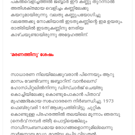
പകൽവെളിച്ചത്തിൽ ജബ്ബാർ ഈ കണ്ണു തുറന്നാൽ
അതിശക്‌തമായ വെളിച്ചം കണ്ണിലേക്കു
കയറുമായിരുന്നു. വലതു കണ്ണുപയോഗിച്ചു
വലത്തേക്കു നോക്കിയാൽ ഇടതുകണ്ണിന്റെ ഇമ ഉയരും.
രാത്രിയിൽ ഇടതുകണ്ണിനു നേരിയ
കാഴ്‌ചയുണ്ടായിരുന്നു അദ്ദേഹത്തിന്.
‘മരണത്തിനു’ ശേഷം
സാധാരണ നിലയിലേക്കുവരാൻ പിന്നെയും ആറു
മാസം വേണ്ടിവന്നു ജബ്ബാറിന്. വാൻലെസ്
ഹോസ്‌പിറ്റലിൽനിന്നു ഡിസ്‌ചാർജ് ചെയ്‌തു
കൊച്ചിയിലേക്കു കൊണ്ടുപോകാൻ പിതാവ്
മുഹമ്മദ്‌കോയ സഹോദരനെ നിർബന്ധിച്ചു. 1973
ഫെബ്രുവരി 14ന് ആശുപത്രിവിട്ടു. ചുറ്റിക
കൊണ്ടുള്ള പ്രഹരത്തിൽ തലയിലെ മൂന്നാം ഞരമ്പു
(നെർവ് നമ്പർ ത്രീ) പൊട്ടിയെങ്കിലും
നാഡീസംബന്ധമായ രോഗങ്ങളൊന്നുമില്ലെന്നു
സർജനായ ഡോ. മാത്യു ഒപ്പിട്ട വിടുതൽ