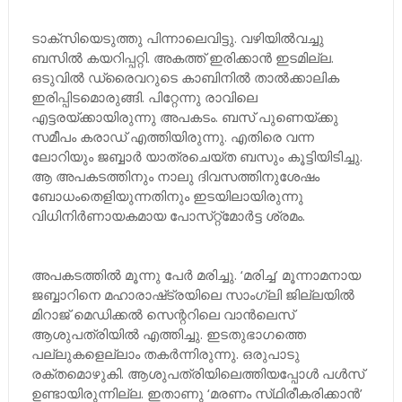
ടാക്‌സിയെടുത്തു പിന്നാലെവിട്ടു. വഴിയിൽവച്ചു
ബസിൽ കയറിപ്പറ്റി. അകത്ത് ഇരിക്കാൻ ഇടമില്ല.
ഒടുവിൽ ഡ്രൈവറുടെ കാബിനിൽ താൽക്കാലിക
ഇരിപ്പിടമൊരുങ്ങി. പിറ്റേന്നു രാവിലെ
എട്ടരയ്‌ക്കായിരുന്നു അപകടം. ബസ് പുണെയ്‌ക്കു
സമീപം കരാഡ് എത്തിയിരുന്നു. എതിരെ വന്ന
ലോറിയും ജബ്ബാർ യാത്രചെയ്‌ത ബസും കൂട്ടിയിടിച്ചു.
ആ അപകടത്തിനും നാലു ദിവസത്തിനുശേഷം
ബോധംതെളിയുന്നതിനും ഇടയിലായിരുന്നു
വിധിനിർണായകമായ പോസ്‌റ്റ്‌മോർട്ട ശ്രമം.
അപകടത്തിൽ മൂന്നു പേർ മരിച്ചു. ‘മരിച്ച’ മൂന്നാമനായ
ജബ്ബാറിനെ മഹാരാഷ്‌ട്രയിലെ സാംഗ്ലി ജില്ലയിൽ
മിറാജ് മെഡിക്കൽ സെന്ററിലെ വാൻലെസ്
ആശുപത്രിയിൽ എത്തിച്ചു. ഇടതുഭാഗത്തെ
പല്ലുകളെല്ലാം തകർന്നിരുന്നു. ഒരുപാടു
രക്‌തമൊഴുകി. ആശുപത്രിയിലെത്തിയപ്പോൾ പൾസ്
ഉണ്ടായിരുന്നില്ല. ഇതാണു ‘മരണം സ്‌ഥിരീകരിക്കാൻ’