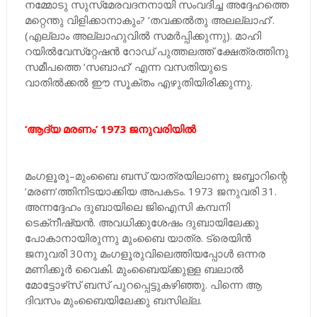
നമ്മോടു സുസ്‌മേരവദനനായി സംവദിച്ച അദ്ദേഹത്തെ
മറ്റെന്തു വിളിക്കാനാകും? ‘തവക്കൽതു അലല്ലാഹ്’.
(എല്ലാം അല്ലാഹുവിൽ സമർപ്പിക്കുന്നു). മാഹി
റയിൽവേസ്‌റ്റേഷൻ റോഡ് പുത്തലത്ത് ക്ഷേത്രത്തിനു
സമീപത്തെ ‘സബാഹ്’ എന്ന വസതിയുടെ
വാതിൽക്കൽ ഈ സൂക്‌തം എഴുതിയിരിക്കുന്നു.
‘ആദ്യ മരണം’ 1973 ജനുവരിയിൽ
മംഗളൂരു–മുംബൈ ബസ് യാത്രയിലാണു ജബ്ബാറിന്റെ
‘മരണ’ത്തിനിടയാക്കിയ അപകടം. 1973 ജനുവരി 31.
അന്നദ്ദേഹം ദുബായിലെ ജിഐസി കമ്പനി
ടെക്‌നീഷ്യൻ. അവധിക്കുശേഷം ദുബായിലേക്കു
പോകാനായിരുന്നു മുംബൈ യാത്ര. ട്രെയിൻ
ജനുവരി 30നു മംഗളൂരുവിലെത്തിയപ്പോൾ ഒന്നര
മണിക്കൂർ വൈകി. മുംബൈയ്ക്കുള്ള ബലാൽ
മോട്ടോഴ്‌സ് ബസ് പുറപ്പെട്ടുകഴിഞ്ഞു. പിന്നെ ആ
ദിവസം മുംബൈയിലേക്കു ബസില്ല.