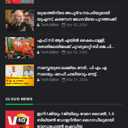
യുദ്ധത്തിനിടെ അപൂർവ നടപടിയുമായി
യുഎസ്, കരസേന മേധാവിയെ പുറത്താക്കി
Tech Editor
Apr 03, 2026
എഫ്​.സി.ആർ.എയിൽ കൈപൊള്ളി;
ശബരിമലയിലേക്ക്​ ചുവടുമാറ്റി ബി.ജെ.പി...
Tech Editor
Apr 03, 2026
സമസ്തയുടെ ലക്ഷ്യം നേടി.. പി എം എ
സലാമും ഷാഫി ചാലിയവും ഔട്ട്..
Tech Editor
Mar 21, 2026
CLOUD NEWS
ഇനി 4ജിയും 5ജിയിലും വേറെ ലെവൽ; 3.6
ബില്യണ്‍ ഡോളറിന്‍റെ മെഗാഡീലുമായി
വോഡഫോണ്‍ ഐഡിയ