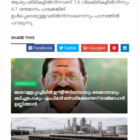
ആശുപത്രികളിൽനിന്നാണ്​. 7.6 വ്യക്തികളിൽനിന്നും
4.7 ശതമാനം പാക്കേജിങ്​
ഉൾപ്പെടെയുള്ളവരിൽനിന്നാണെന്നും പഠനത്തിൽ
പറയുന്നു.
SHARE THIS
Facebook
Twitter
Google+
KASARAGOD
മലവെള്ളപ്പാച്ചിലില്‍ ഈട്ടി തടിയായാലും തേക്കായാലും
ഒലിച്ചുപോകും: എംപിമാര്‍ മത്സരിക്കേണ്ടെന്ന് രാജ്‌മോഹന്‍
ഉണ്ണിത്താന്‍