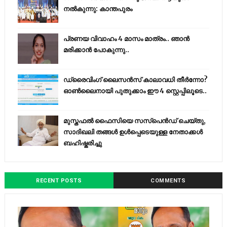
നൽകുന്നു: കാന്തപുരം
പ്രണയ വിവാഹം 4 മാസം മാത്രം.. ഞാൻ
മരിക്കാൻ പോകുന്നു..
ഡ്രൈവിംഗ് ലൈസൻസ് കാലാവധി തീർന്നോ?
ഓൺലൈനായി പുതുക്കാം ഈ 4 സ്റ്റെപ്പിലൂടെ..
മുസ്തഫൽ ഫൈസിയെ സസ്‌പെൻഡ് ചെയ്തു,
സാദിഖലി തങ്ങൾ ഉൾപ്പെടെയുള്ള നേതാക്കൾ
ബഹിഷ്കരിച്ചു
RECENT POSTS
COMMENTS