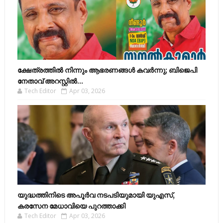
ക്ഷേത്രത്തിൽ നിന്നും ആഭരണങ്ങൾ കവർന്നു; ബിജെപി
നേതാവ് അറസ്റ്റിൽ...
Tech Editor
Apr 03, 2026
യുദ്ധത്തിനിടെ അപൂർവ നടപടിയുമായി യുഎസ്,
കരസേന മേധാവിയെ പുറത്താക്കി
Tech Editor
Apr 03, 2026