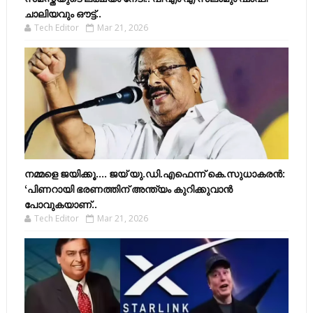
ചാലിയവും ഔട്ട്..
Tech Editor
Mar 21, 2026
നമ്മളെ ജയിക്കൂ.... ജയ് യു.ഡി.എഫെന്ന് കെ.സുധാകരൻ:
‘പിണറായി ഭരണത്തിന് അന്ത്യം കുറിക്കുവാൻ
പോവുകയാണ്..
Tech Editor
Mar 21, 2026