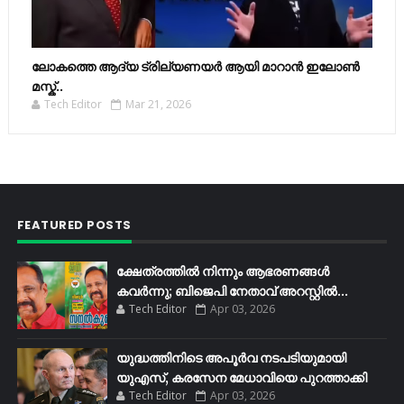
ലോകത്തെ ആദ്യ ട്രില്യണയർ ആയി മാറാൻ ഇലോൺ
മസ്ക്..
Tech Editor
Mar 21, 2026
FEATURED POSTS
ക്ഷേത്രത്തിൽ നിന്നും ആഭരണങ്ങൾ
കവർന്നു; ബിജെപി നേതാവ് അറസ്റ്റിൽ...
Tech Editor
Apr 03, 2026
യുദ്ധത്തിനിടെ അപൂർവ നടപടിയുമായി
യുഎസ്, കരസേന മേധാവിയെ പുറത്താക്കി
Tech Editor
Apr 03, 2026