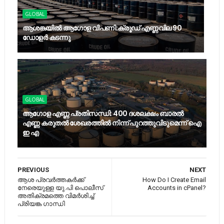
GLOBAL
ആശങ്കയിൽ ആഗോള വിപണി:ക്രൂഡ് എണ്ണവില 90
ഡോളർ കടന്നു
GLOBAL
ആഗോള എണ്ണ പ്രതിസന്ധി: 400 ദശലക്ഷം ബാരൽ
എണ്ണ കരുതൽ ശേഖരത്തിൽ നിന്ന് പുറത്തുവിടുമെന്ന് ഐ
ഇ എ
PREVIOUS
NEXT
ആശ പ്രവർത്തകർക്ക്
How Do I Create Email
നേരെയുള്ള യു.പി പൊലീസ്
Accounts in cPanel?
അതിക്രമത്തെ വിമർശിച്ച്
പ്രിയങ്ക ഗാന്ധി