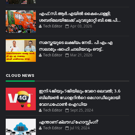
എഫ്​.സി.ആർ.എയിൽ കൈപൊള്ളി;
ശബരിമലയിലേക്ക്​ ചുവടുമാറ്റി ബി.ജെ.പി...
Tech Editor
Apr 03, 2026
സമസ്തയുടെ ലക്ഷ്യം നേടി.. പി എം എ
സലാമും ഷാഫി ചാലിയവും ഔട്ട്..
Tech Editor
Mar 21, 2026
CLOUD NEWS
ഇനി 4ജിയും 5ജിയിലും വേറെ ലെവൽ; 3.6
ബില്യണ്‍ ഡോളറിന്‍റെ മെഗാഡീലുമായി
വോഡഫോണ്‍ ഐഡിയ
Tech Editor
Sept 25, 2024
എന്താണ് ക്ലൗഡ് ഹോസ്റ്റിംഗ്?
Tech Editor
Jul 19, 2024