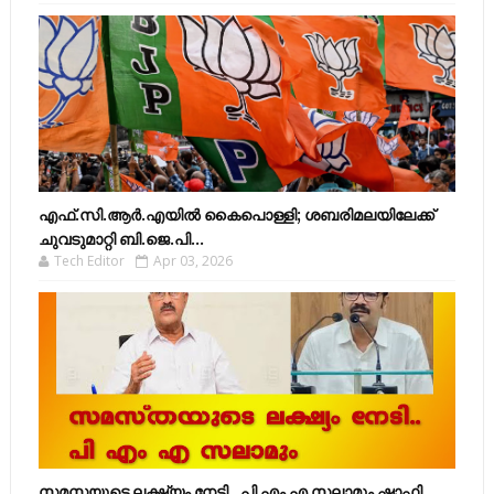
എഫ്​.സി.ആർ.എയിൽ കൈപൊള്ളി; ശബരിമലയിലേക്ക്​
ചുവടുമാറ്റി ബി.ജെ.പി...
Tech Editor
Apr 03, 2026
സമസ്തയുടെ ലക്ഷ്യം നേടി.. പി എം എ സലാമും ഷാഫി