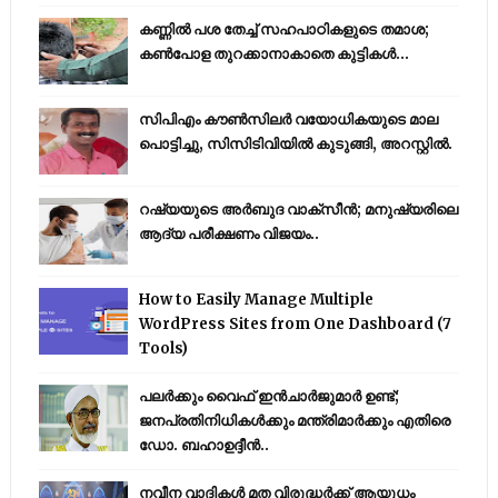
കണ്ണിൽ പശ തേച്ച് സഹപാഠികളുടെ തമാശ;
കൺപോള തുറക്കാനാകാതെ കുട്ടികൾ...
സിപിഎം കൗണ്‍സിലര്‍ വയോധികയുടെ മാല
പൊട്ടിച്ചു, സിസിടിവിയില്‍ കുടുങ്ങി, അറസ്റ്റില്‍.
റഷ്യയുടെ അര്‍ബുദ വാക്‌സീന്‍; മനുഷ്യരിലെ
ആദ്യ പരീക്ഷണം വിജയം..
How to Easily Manage Multiple
WordPress Sites from One Dashboard (7
Tools)
പലർക്കും വൈഫ് ഇൻചാർജുമാർ ഉണ്ട്;
ജനപ്രതിനിധികൾക്കും മന്ത്രിമാർക്കും എതിരെ
ഡോ. ബഹാഉദ്ദീൻ..
നവീന വാദികൾ മത വിരുദ്ധർക്ക് ആയുധം