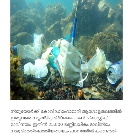
ന്യൂയോർക്ക്​: കോവിഡ്​ മഹാമാരി ആഗോളതലത്തിൽ
ഇതുവരെ സൃഷ്​ടിച്ചത്​ 80ലക്ഷം ടൺ പ്ലാസ്റ്റിക്​
മാലിന്യം. ഇതിൽ 25,000 ടണ്ണിലധികം മാലിന്യം
സമുദ്രത്തിലെത്തിയതായും പഠനത്തിൽ കണ്ടെത്തി.