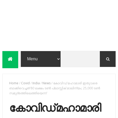
Home
/
Covid
/
India
/
News
/
കോവിഡ്​ മഹാമാരി ഇതുവരെ
ബാക്കിവെച്ചത്​ 80 ലക്ഷം ടൺ പ്ലാസ്റ്റിക്​ മാലിന്യം; 25,000 ടൺ
സമുദ്രത്തിലെത്തിയെന്ന്​
കോവിഡ്​ മഹാമാരി