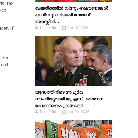
ds, tax
ക്ഷേത്രത്തിൽ നിന്നും ആഭരണങ്ങൾ
ket
കവർന്നു; ബിജെപി നേതാവ്
അറസ്റ്റിൽ...
ser. If
Tech Editor
Apr 03, 2026
.
under
bmit’.
യുദ്ധത്തിനിടെ അപൂർവ
നടപടിയുമായി യുഎസ്, കരസേന
മേധാവിയെ പുറത്താക്കി
Tech Editor
Apr 03, 2026