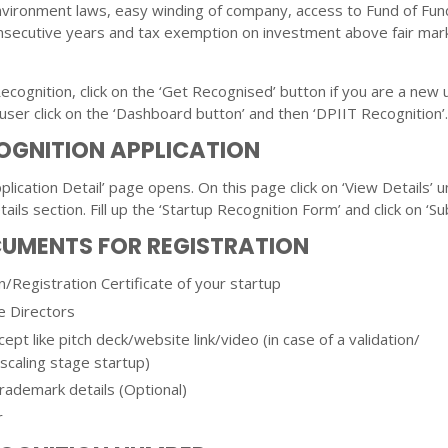
nvironment laws, easy winding of company, access to Fund of Fun
nsecutive years and tax exemption on investment above fair mar
cognition, click on the ‘Get Recognised’ button if you are a new u
 user click on the ‘Dashboard button’ and then ‘DPIIT Recognition’
COGNITION APPLICATION
lication Detail’ page opens. On this page click on ‘View Details’ 
ails section. Fill up the ‘Startup Recognition Form’ and click on ‘Su
CUMENTS FOR REGISTRATION
n/Registration Certificate of your startup
he Directors
ept like pitch deck/website link/video (in case of a validation/
/scaling stage startup)
rademark details (Optional)
r