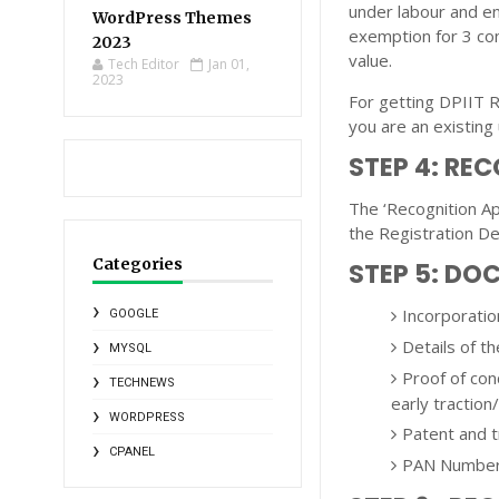
under labour and e
WordPress Themes
exemption for 3 co
2023
value.
Tech Editor
Jan 01,
2023
For getting DPIIT Re
you are an existing
STEP 4: RE
The ‘Recognition App
the Registration Det
Categories
STEP 5: DO
Incorporatio
GOOGLE
Details of t
MYSQL
Proof of conc
TECHNEWS
early traction
WORDPRESS
Patent and t
CPANEL
PAN Numbe