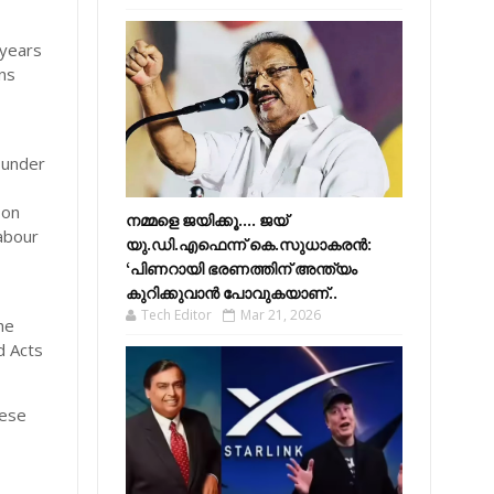
 years
ans
y under
 on
നമ്മളെ ജയിക്കൂ.... ജയ്
labour
യു.ഡി.എഫെന്ന് കെ.സുധാകരൻ:
‘പിണറായി ഭരണത്തിന് അന്ത്യം
കുറിക്കുവാൻ പോവുകയാണ്..
Tech Editor
Mar 21, 2026
he
d Acts
hese