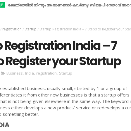
ത്രത്തിൽ നിന്നും ആഭരണങ്ങൾ കവർന്നു; ബിജെപി നേതാവ് അറസ്റ്റിൽ...
/
registration
/
Startup
/
Startup Registration India – 7 Steps to Register your Sta
 Registration India – 7
o Register your Startup
Business
,
India
,
registration
,
Startup
y established business, usually small, started by 1 or a group of
ifferentiates it from other new businesses is that a startup offers
that is not being given elsewhere in the same way. The keyword 
iness either develops a new product/ service or redevelops a cu
o something better.
DIA