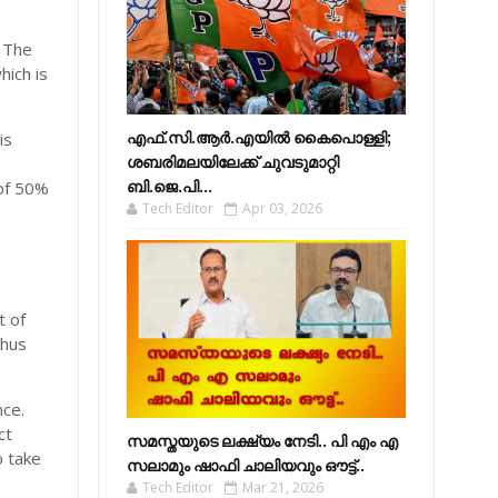
. The
hich is
is
എഫ്​.സി.ആർ.എയിൽ കൈപൊള്ളി;
ശബരിമലയിലേക്ക്​ ചുവടുമാറ്റി
 of 50%
ബി.ജെ.പി...
Tech Editor
Apr 03, 2026
t of
thus
nce.
ct
സമസ്തയുടെ ലക്ഷ്യം നേടി.. പി എം എ
o take
സലാമും ഷാഫി ചാലിയവും ഔട്ട്..
Tech Editor
Mar 21, 2026