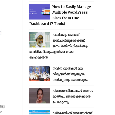
How to Easily Manage
Multiple WordPress
Sites from One
Dashboard (7 Tools)
പലർക്കും വൈഫ്
ഇൻചാർജുമാർ ഉണ്ട്;
ജനപ്രതിനിധികൾക്കും
മന്ത്രിമാർക്കും എതിരെ ഡോ.
ബഹാഉദ്ദീൻ..
നവീന വാദികൾ മത
വിരുദ്ധർക്ക് ആയുധം
നൽകുന്നു: കാന്തപുരം
പ്രണയ വിവാഹം 4 മാസം
മാത്രം.. ഞാൻ മരിക്കാൻ
പോകുന്നു..
hip
or
ഡ്രൈവിംഗ് ലൈസൻസ്