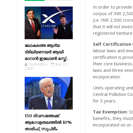
In order to provide
corpus of INR 2,500
(i.e. INR 2,500 cro
that it will not inve
registered Venture
Self Certificati
ലോകത്തെ ആദ്യ
labour laws and env
ട്രില്യണയർ ആയി
certification is pr
മാറാൻ ഇലോൺ മസ്ക്..
their core business.
Tech Editor
Mar 21,
2026
laws and three envi
incorporation.
Units operating und
Central Pollution C
for 3 years.
Tax Exemption:
St
150 ദിവസത്തേക്ക്
benefits, they must
ആഗോളതലത്തിൽ 10%
incorporated on or 
താരിഫ്, സുപ്രീം