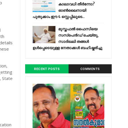
ip
കാലാവധി തീർന്നോ?
ഓൺലൈനായി
പുതുക്കാം ഈ 4 സ്റ്റെപ്പിലൂടെ..
മുസ്തഫൽ ഫൈസിയെ
d
സസ്‌പെൻഡ് ചെയ്തു,
ith
സാദിഖലി തങ്ങൾ
details
ഉൾപ്പെടെയുള്ള നേതാക്കൾ ബഹിഷ്കരിച്ചു
these
ion,
RECENT POSTS
COMMENTS
etting
 State
cation