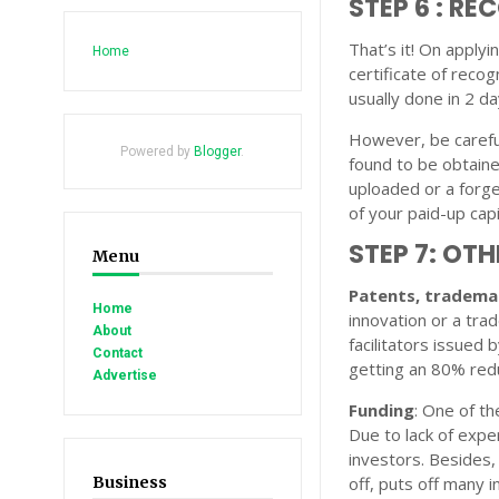
STEP 6 : R
That’s it! On apply
Home
certificate of recog
usually done in 2 da
However, be careful
Powered by
Blogger
.
found to be obtain
uploaded or a forge
of your paid-up capi
STEP 7: OT
Menu
Patents, trademar
Home
innovation or a tra
About
facilitators issued
Contact
getting an 80% redu
Advertise
Funding
: One of t
Due to lack of exper
investors. Besides, 
Business
off, puts off many i