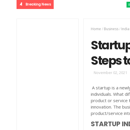
Breaking News
BJP
ക്ഷേ
Home
/
Business
/
India
Startup
Steps t
November 02, 2021
A startup is a newl
individuals. What d
product or service 
innovation. The bus
product/service int
STARTUP IN