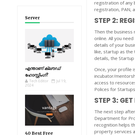
registration of any 
registration, PAN, 
Server
STEP 2: REG
Then the business m
online. All you need
details of your bus
like, startup as th
details, the Startup 
എന്താണ് ക്ലൗഡ്
Once, your profile 
ഹോസ്റ്റിംഗ്?
incubator/mentorsh
Tech Editor
Jul 19,
access to resource
2024
Polices for Startup
STEP 3: GET
The next step after 
Department for Prom
recognition helps th
property services a
40 Best Free