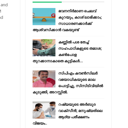
 and
M
ഭവനനിർമാണ ചെലവ്
nd
കുറയും, കാശ് ലാഭിക്കാം;
സാധാരണക്കാർക്ക്
ആശ്വസിക്കാൻ വകയുണ്ട്
കണ്ണിൽ പശ തേച്ച്
സഹപാഠികളുടെ തമാശ;
കൺപോള
തുറക്കാനാകാതെ കുട്ടികൾ...
സിപിഎം കൗണ്‍സിലര്‍
വയോധികയുടെ മാല
പൊട്ടിച്ചു, സിസിടിവിയില്‍
കുടുങ്ങി, അറസ്റ്റില്‍.
റഷ്യയുടെ അര്‍ബുദ
വാക്‌സീന്‍; മനുഷ്യരിലെ
ആദ്യ പരീക്ഷണം
വിജയം..