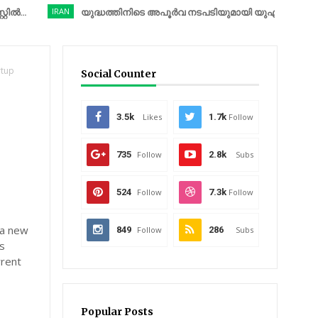
IRAN
യുദ്ധത്തിനിടെ അപൂർവ നടപടിയുമായി യുഎസ്, കരസേന മേധാവ
rtup
Social Counter
3.5k
Likes
1.7k
Follow
735
Follow
2.8k
Subs
524
Follow
7.3k
Follow
 a new
849
Follow
286
Subs
is
rrent
Popular Posts