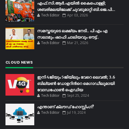
എഫ്​.സി.ആർ.എയിൽ കൈപൊള്ളി;
ശബരിമലയിലേക്ക്​ ചുവടുമാറ്റി ബി.ജെ.പി...
Tech Editor
Apr 03, 2026
സമസ്തയുടെ ലക്ഷ്യം നേടി.. പി എം എ
സലാമും ഷാഫി ചാലിയവും ഔട്ട്..
Tech Editor
Mar 21, 2026
CLOUD NEWS
ഇനി 4ജിയും 5ജിയിലും വേറെ ലെവൽ; 3.6
ബില്യണ്‍ ഡോളറിന്‍റെ മെഗാഡീലുമായി
വോഡഫോണ്‍ ഐഡിയ
Tech Editor
Sept 25, 2024
എന്താണ് ക്ലൗഡ് ഹോസ്റ്റിംഗ്?
Tech Editor
Jul 19, 2024