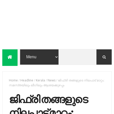
Home
/
Headline
/
Kerala
/
News
/
ജിഫ്​രി തങ്ങളുടെ നിലപാട്​ മാറ്റം:
സമസ്​തയിലും ലീഗിലും ആശയക്കുഴപ്പം
ജിഫ്​രി തങ്ങളുടെ
നിലപാട്​ മാറ്റം: