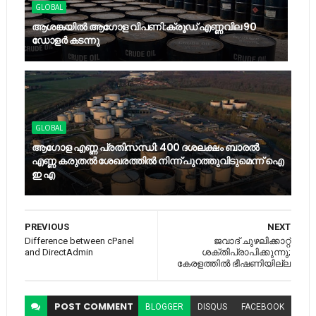
GLOBAL
ആശങ്കയിൽ ആഗോള വിപണി:ക്രൂഡ് എണ്ണവില 90
ഡോളർ കടന്നു
GLOBAL
ആഗോള എണ്ണ പ്രതിസന്ധി: 400 ദശലക്ഷം ബാരൽ
എണ്ണ കരുതൽ ശേഖരത്തിൽ നിന്ന് പുറത്തുവിടുമെന്ന് ഐ
ഇ എ
PREVIOUS
NEXT
Difference between cPanel
ജവാദ് ചുഴലിക്കാറ്റ്
and DirectAdmin
ശക്തിപ്രാപിക്കുന്നു;
കേരളത്തില്‍ ഭീഷണിയില്ല
POST
COMMENT
BLOGGER
DISQUS
FACEBOOK