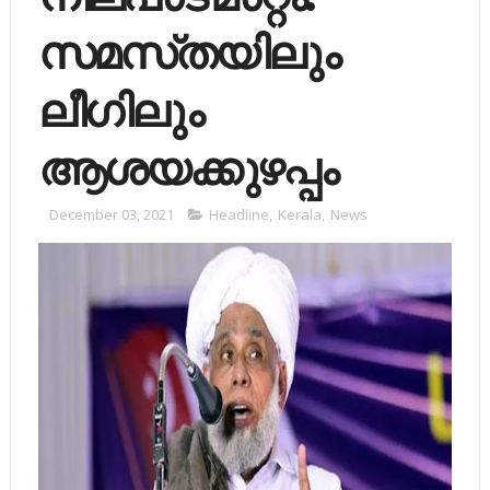
സമസ്​തയിലും
ലീഗിലും
ആശയക്കുഴപ്പം
December 03, 2021
Headline
,
Kerala
,
News