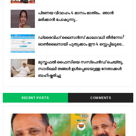
പ്രണയ വിവാഹം 4 മാസം മാത്രം.. ഞാൻ
മരിക്കാൻ പോകുന്നു..
ഡ്രൈവിംഗ് ലൈസൻസ് കാലാവധി തീർന്നോ?
ഓൺലൈനായി പുതുക്കാം ഈ 4 സ്റ്റെപ്പിലൂടെ..
മുസ്തഫൽ ഫൈസിയെ സസ്‌പെൻഡ് ചെയ്തു,
സാദിഖലി തങ്ങൾ ഉൾപ്പെടെയുള്ള നേതാക്കൾ
ബഹിഷ്കരിച്ചു
RECENT POSTS
COMMENTS