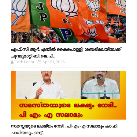
എഫ്​.സി.ആർ.എയിൽ കൈപൊള്ളി; ശബരിമലയിലേക്ക്​
ചുവടുമാറ്റി ബി.ജെ.പി...
Tech Editor
Apr 03, 2026
സമസ്തയുടെ ലക്ഷ്യം നേടി.. പി എം എ സലാമും ഷാഫി
ചാലിയവും ഔട്ട്..