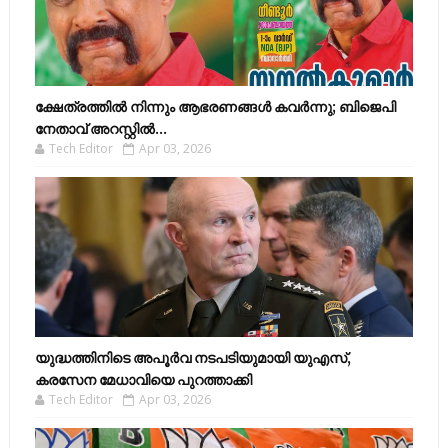
ക്ഷേത്രത്തിൽ നിന്നും ആഭരണങ്ങൾ കവർന്നു; ബിജെപി
നേതാവ് അറസ്റ്റിൽ...
Tech Editor
Apr 03, 2026
യുദ്ധത്തിനിടെ അപൂർവ നടപടിയുമായി യുഎസ്,
കരസേന മേധാവിയെ പുറത്താക്കി
Tech Editor
Apr 03, 2026