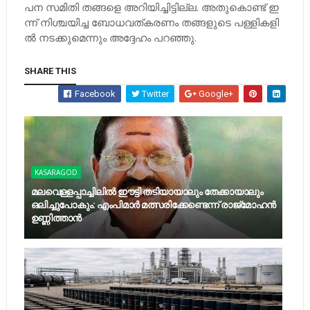
പ​ന സ​മി​തി ത​ങ്ങ​ളെ അ​റി​യി​ച്ചി​ട്ടി​ല്ല. അ​തു​കൊ​ണ്ട്​ ഇ​
ന്ന്​ നി​ശ്ച​യി​ച്ച ബോ​ധ​വ​ത്​​ക​ര​ണം ത​ങ്ങ​ളു​ടെ പ​ള്ളി​ക​ളി​
ൽ ന​ട​ക്കു​മെ​ന്നും അ​ദ്ദേ​ഹം പ​റ​ഞ്ഞു.
SHARE THIS
Facebook
Twitter
Google+
KASARAGOD
മലവെള്ളപ്പാച്ചിലില്‍ ഈട്ടി തടിയായാലും തേക്കായാലും
ഒലിച്ചുപോകും: എംപിമാര്‍ മത്സരിക്കേണ്ടെന്ന് രാജ്‌മോഹന്‍
ഉണ്ണിത്താന്‍