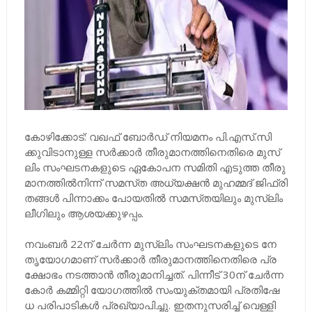
കോ​ഴി​ക്കോ​ട്​: വ​ഖ​ഫ്​ ബോ​ർ​ഡ്​ നി​യ​മ​നം പി.​എ​സ്.​സി​
ക്കു​വി​ടാ​നു​ള്ള സ​ർ​ക്കാ​ർ തീ​രു​മാ​ന​ത്തി​നെ​തി​രെ മു​സ്​​
ലിം സം​ഘ​ട​ന​ക​ളു​ടെ ഏ​കോ​പ​ന സ​മി​തി എ​ടു​ത്ത തീ​രു​
മാ​ന​ത്തി​ൽ​നി​ന്ന്​ സ​മ​സ്​​ത അ​ധ്യ​ക്ഷ​ൻ മു​ഹ​മ്മ​ദ്​ ജി​ഫ്​​രി
ത​ങ്ങ​ൾ പി​ന്നാ​ക്കം പോ​യ​തി​ൽ സ​മ​സ്​​ത​യി​ലും മു​സ്​​ലിം​
ലീ​ഗി​ലും ആ​ശ​യ​ക്കു​ഴ​പ്പം.
ന​വം​ബ​ർ 22ന്​ ​ചേ​ർ​ന്ന മു​സ്​​ലിം സം​ഘ​ട​ന​ക​ളു​ടെ നേ​
തൃ​യോ​ഗ​മാ​ണ്​ സ​ർ​ക്കാ​ർ തീ​രു​മാ​ന​ത്തി​നെ​തി​രെ പ്ര​
ക്ഷോ​ഭം ന​ട​ത്താ​ൻ തീ​രു​മാ​നി​ച്ച​ത്. പി​ന്നീ​ട്​ 30ന്​ ​ചേ​ർ​ന്ന
കോ​ർ ക​മ്മി​റ്റി യോ​ഗ​ത്തി​ൽ സം​യു​ക്ത​മാ​യി പ്ര​തി​ഷേ​
ധ പ​രി​പാ​ടി​ക​ൾ പ്ര​ഖ്യാ​പി​ച്ചു. ഇ​ത​നു​സ​രി​ച്ച്​ വെ​ള്ളി​