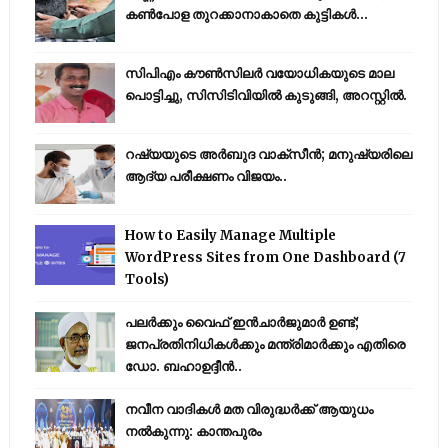
കൺപോള തുറക്കാനാകാതെ കുട്ടികൾ...
സിപിഎം കൗണ്‍സിലര്‍ വയോധികയുടെ മാല
പൊട്ടിച്ചു, സിസിടിവിയില്‍ കുടുങ്ങി, അറസ്റ്റില്‍.
റഷ്യയുടെ അര്‍ബുദ വാക്‌സീന്‍; മനുഷ്യരിലെ
ആദ്യ പരീക്ഷണം വിജയം..
How to Easily Manage Multiple
WordPress Sites from One Dashboard (7
Tools)
പലർക്കും വൈഫ് ഇൻചാർജുമാർ ഉണ്ട്;
ജനപ്രതിനിധികൾക്കും മന്ത്രിമാർക്കും എതിരെ
ഡോ. ബഹാഉദ്ദീൻ..
നവീന വാദികൾ മത വിരുദ്ധർക്ക് ആയുധം
നൽകുന്നു: കാന്തപുരം