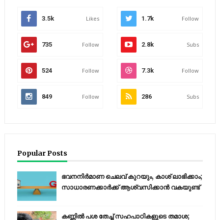
3.5k
Likes
1.7k
Follow
735
Follow
2.8k
Subs
524
Follow
7.3k
Follow
849
Follow
286
Subs
Popular Posts
ഭവനനിർമാണ ചെലവ് കുറയും, കാശ് ലാഭിക്കാം;
സാധാരണക്കാർക്ക് ആശ്വസിക്കാൻ വകയുണ്ട്
കണ്ണിൽ പശ തേച്ച് സഹപാഠികളുടെ തമാശ;