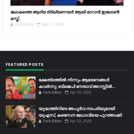
ലോകത്തെ ആദ്യ ട്രില്യണയർ ആയി മാറാൻ ഇലോൺ
മസ്ക്..
Tech Editor
Mar 21, 2026
FEATURED POSTS
ക്ഷേത്രത്തിൽ നിന്നും ആഭരണങ്ങൾ
കവർന്നു; ബിജെപി നേതാവ് അറസ്റ്റിൽ...
Tech Editor
Apr 03, 2026
യുദ്ധത്തിനിടെ അപൂർവ നടപടിയുമായി
യുഎസ്, കരസേന മേധാവിയെ പുറത്താക്കി
Tech Editor
Apr 03, 2026