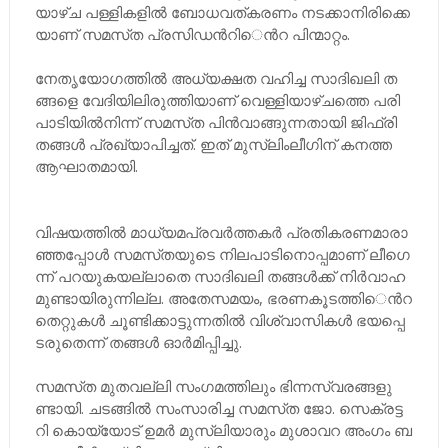
യാ​ഴ്​​ച പ​ള്ളി​ക​ളി​ൽ ബോ​ധ​വ​ത്​​ക​ര​ണം ന​ട​ക്കാ​നി​രി​ക്കെ​
യാ​ണ്​ സ​മ​സ്​​ത പ്ര​സി​ഡ​ൻ​റി​‍െൻറ പി​ന്മാ​റ്റം.
നേ​തൃ​യോ​ഗ​ത്തി​ൽ അ​ധ്യ​ക്ഷ​ത വ​ഹി​ച്ച സാ​ദി​ഖ​ലി ത​
ങ്ങ​ളെ വേ​ദി​യി​ലി​രു​ത്തി​യാ​ണ്​ വെ​ള്ളി​യാ​ഴ്​​ച​ത്തെ പ​രി​
പാ​ടി​യി​ൽ​നി​ന്ന്​ സ​മ​സ്​​ത പി​ൻ​വാ​ങ്ങു​ന്ന​താ​യി ജി​ഫ്​​രി
ത​ങ്ങ​ൾ പ്ര​ഖ്യാ​പി​ച്ച​ത്. ഇ​ത്​ മു​സ്​​ലിം​ലീ​ഗി​ന്​ ക​ന​ത്ത
ആ​ഘാ​ത​മാ​യി.
വി​ഷ​യ​ത്തി​ൽ മാ​ധ്യ​മ​പ്ര​വ​ർ​ത്ത​ക​ർ പ്ര​തി​ക​ര​ണ​മാ​രാ​
ഞ്ഞ​പ്പോ​ൾ സ​മ​സ്​​ത​യു​ടെ നി​ല​പാ​ടി​നൊ​പ്പ​മാ​ണ്​ ലീ​ഗെ​
ന്ന്​ പ​റ​യു​ക​യ​ല്ലാ​തെ സാ​ദി​ഖ​ലി ത​ങ്ങ​ൾ​ക്ക്​ നി​ർ​വാ​ഹ​
മു​ണ്ടാ​യി​രു​ന്നി​ല്ല. അ​തേ​സ​മ​യം, ഭ​ര​ണ​കൂ​ട​ത്തി​‍െൻറ
തെ​റ്റു​ക​ൾ ചൂ​ണ്ടി​ക്കാ​ട്ടു​ന്ന​തി​ൽ വി​ശ്വാ​സി​ക​ൾ ഭ​യ​പ്പെ​
ട​രു​തെ​ന്ന്​ ത​ങ്ങ​ൾ ഓ​ർ​മി​പ്പി​ച്ചു.​
സ​മ​സ്​​ത ​മു​ത​വ​ല്ലി സം​ഗ​മ​ത്തി​ലും ഭി​ന്ന​സ്വ​ര​ങ്ങ​ളു​
ണ്ടാ​യി. ച​ട​ങ്ങി​ൽ സം​സാ​രി​ച്ച സ​മ​സ്​​ത ജോ. ​സെ​ക്ര​ട്ട​
റി കൊ​യ്യോ​ട്​ ഉ​മ​ർ മു​സ്​​ലി​യാ​രും മു​ശാ​വ​റ അം​ഗം ബ​