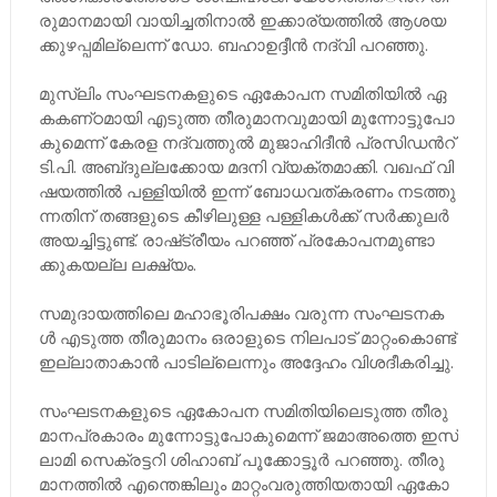
രു​മാ​ന​മാ​യി വാ​യി​ച്ച​തി​നാ​ൽ ഇ​ക്കാ​ര്യ​ത്തി​ൽ ആ​ശ​യ​
ക്കു​ഴ​പ്പ​മി​ല്ലെ​ന്ന്​ ഡോ. ​ബ​ഹാ​ഉ​ദ്ദീ​ൻ ന​ദ്​​വി പ​റ​ഞ്ഞു.
മു​സ്​​ലിം സം​ഘ​ട​ന​ക​ളു​ടെ ഏ​കോ​പ​ന സ​മി​തി​യി​ൽ ഏ​
ക​ക​ണ്​​ഠ​മാ​യി എ​ടു​ത്ത തീ​രു​മാ​ന​വു​മാ​യി മു​ന്നോ​ട്ടു​പോ​
കു​മെ​ന്ന്​ കേ​ര​ള ന​ദ്​​വ​ത്തു​ൽ മു​ജാ​ഹി​ദീ​ൻ പ്ര​സി​ഡ​ൻ​റ്​​
ടി.​പി. അ​ബ്​​ദു​ല്ല​ക്കോ​യ മ​ദ​നി വ്യ​ക്​​ത​മാ​ക്കി. വ​ഖ​ഫ്​ വി​
ഷ​യ​ത്തി​ൽ പ​ള്ളി​യി​ൽ ഇ​ന്ന്​ ബോ​ധ​വ​ത്​​ക​ര​ണം ന​ട​ത്തു​
ന്ന​തി​ന്​ ത​ങ്ങ​ളു​ടെ കീ​ഴി​ലു​ള്ള പ​ള്ളി​ക​ൾ​ക്ക്​ സ​ർ​ക്കു​ല​ർ
അ​യ​ച്ചി​ട്ടു​ണ്ട്. രാ​ഷ്​​ട്രീ​യം പ​റ​ഞ്ഞ് ​​പ്ര​കോ​പ​ന​മു​ണ്ടാ​
ക്കു​ക​യ​ല്ല ല​ക്ഷ്യം.
സ​മു​ദാ​യ​ത്തി​ലെ മ​ഹാ​ഭൂ​രി​പ​ക്ഷം വ​രു​ന്ന സം​ഘ​ട​ന​ക​
ൾ എ​ടു​ത്ത തീ​രു​മാ​നം ഒ​രാ​ളു​ടെ നി​ല​പാ​ട്​ മാ​റ്റം​കൊ​ണ്ട്​
ഇ​ല്ലാ​താ​കാ​ൻ പാ​ടി​ല്ലെ​ന്നും അ​ദ്ദേ​ഹം വി​ശ​ദീ​ക​രി​ച്ചു.
സം​ഘ​ട​ന​ക​ളു​ടെ ഏ​കോ​പ​ന സ​മി​തി​യി​ലെ​ടു​ത്ത തീ​രു​
മാ​ന​പ്ര​കാ​രം മു​ന്നോ​ട്ടു​പോ​കു​മെ​ന്ന്​ ജ​മാ​അ​ത്തെ ഇ​സ്​​
ലാ​മി സെ​ക്ര​ട്ട​റി ശി​ഹാ​ബ്​ പൂ​ക്കോ​ട്ടൂ​ർ പ​റ​ഞ്ഞു. തീ​രു​
മാ​ന​ത്തി​ൽ എ​ന്തെ​ങ്കി​ലും മാ​റ്റം​വ​രു​ത്തി​യ​താ​യി ഏ​കോ​