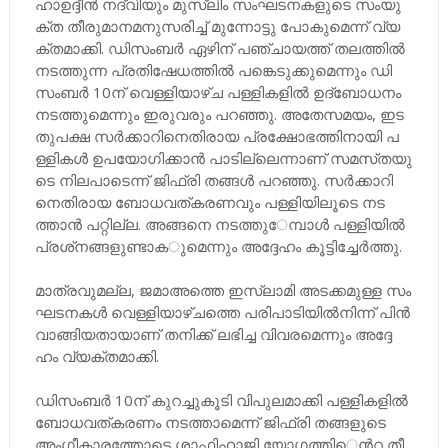
ഹാ​ഉ​ദ്ദീ​ൻ ന​ദ്​​വി​യും മു​സ്​​ലിം സം​ഘ​ട​ന​ക​ളു​ടെ സം​യു​
ക്​​ത തീ​രു​മാ​ന​മ​നു​സ​രി​ച്ച്​ മു​ന്നോ​ട്ടു പോ​കു​മെ​ന്ന്​ വ്യ​
ക്ത​മാ​ക്കി. ഡി​സം​ബ​ർ ഏ​ഴി​ന്​ പ​ഞ്ചാ​യ​ത്ത്​ ത​ല​ത്തി​ൽ
ന​ട​ത്തു​ന്ന പ്ര​തി​ഷേ​ധ​ത്തി​ൽ പ​​ങ്കെ​ടു​ക്കു​മെ​ന്നും ഡി​
സം​ബ​ർ 10ന്​ ​വെ​ള്ളി​യാ​ഴ്​​ച പ​ള്ളി​ക​ളി​ൽ ഉ​ദ്​​ബോ​ധ​നം
ന​ട​ത്തു​മെ​ന്നും ഇ​രു​വ​രും പ​റ​ഞ്ഞു. അ​തേ​സ​മ​യം, ഇ​ട​
തു​പ​ക്ഷ സ​ർ​ക്കാ​റി​നെ​തി​രാ​യ പ്ര​ക്ഷോ​ഭ​ത്തി​നാ​യി പ​
ള്ളി​ക​ൾ ഉ​പ​യോ​ഗി​ക്കാ​ൻ പാ​ടി​ല്ലെ​ന്നാ​ണ്​ സ​മ​സ്​​ത​യു​
ടെ നി​ല​പാ​ടെ​ന്ന്​ ജി​ഫ്​​രി ത​ങ്ങ​ൾ പ​റ​ഞ്ഞു. സ​ർ​ക്കാ​റി​
നെ​തി​രാ​യ ബോ​ധ​വ​ത്​​ക​ര​ണ​വും പ​ള്ളി​യി​ലൂ​ടെ ന​ട​
ത്താ​ൻ പ​റ്റി​ല്ല. അ​ങ്ങ​നെ ന​ട​ത്തു​േ​മ്പാ​ൾ പ​ള്ളി​യി​ൽ
പ്ര​ശ്​​ന​ങ്ങ​ളു​ണ്ടാ​ക​ു​മെ​ന്നും അ​ദ്ദേ​ഹം കൂ​ട്ടി​ച്ചേ​ർ​ത്തു.
മാ​ത്ര​വു​മ​ല്ല, ജ​മാ​അ​ത്തെ ഇ​സ്​​ലാ​മി അ​ട​ക്ക​മു​ള്ള സം​
ഘ​ട​ന​ക​ൾ വെ​ള്ളി​യാ​ഴ്​​ച​ത്തെ പ​രി​പാ​ടി​യി​ൽ​നി​ന്ന്​ പി​ൻ​
വാ​ങ്ങി​യ​താ​യാ​ണ്​ ത​നി​ക്ക്​ ല​ഭി​ച്ച വി​വ​ര​മെ​ന്നും അ​ദ്ദേ​
ഹം വ്യ​ക്ത​മാ​ക്കി.
​ഡി​സം​ബ​ർ 10ന്​ ​കു​റ​ച്ചു​കൂ​ടി വി​പു​ല​മാ​ക്കി പ​ള്ളി​ക​ളി​ൽ
ബോ​ധ​വ​ത്​​ക​ര​ണം ന​ട​ത്താ​മെ​ന്ന്​ ജി​ഫ്​​രി ത​ങ്ങ​ളു​ടെ
അം​ഗീ​കാ​ര​ത്തോ​ടെ ശാ​ഫി​ഹാ​ജി യോ​ഗ​ത്തി​‍െൻറ തീ​