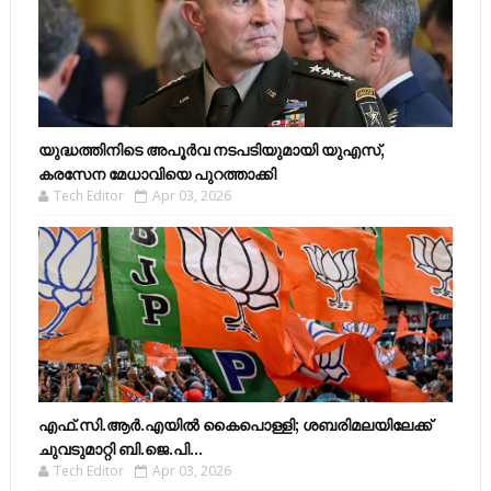
യുദ്ധത്തിനിടെ അപൂർവ നടപടിയുമായി യുഎസ്,
കരസേന മേധാവിയെ പുറത്താക്കി
Tech Editor
Apr 03, 2026
എഫ്​.സി.ആർ.എയിൽ കൈപൊള്ളി; ശബരിമലയിലേക്ക്​
ചുവടുമാറ്റി ബി.ജെ.പി...
Tech Editor
Apr 03, 2026