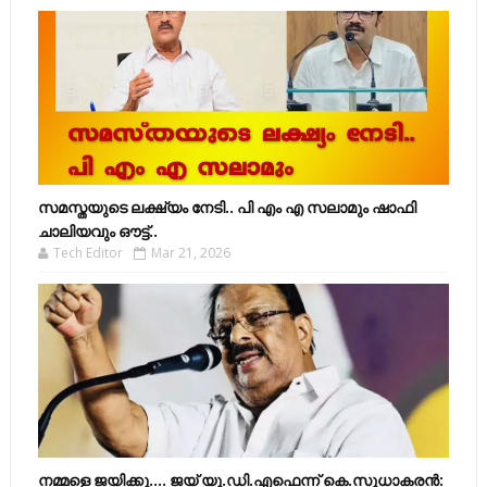
സമസ്തയുടെ ലക്ഷ്യം നേടി.. പി എം എ സലാമും ഷാഫി
ചാലിയവും ഔട്ട്..
Tech Editor
Mar 21, 2026
നമ്മളെ ജയിക്കൂ.... ജയ് യു.ഡി.എഫെന്ന് കെ.സുധാകരൻ: