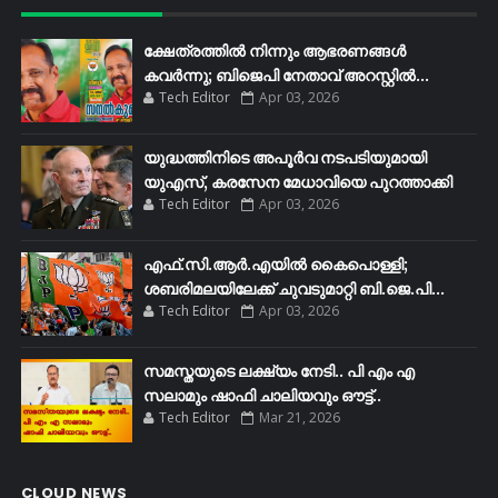
ക്ഷേത്രത്തിൽ നിന്നും ആഭരണങ്ങൾ
കവർന്നു; ബിജെപി നേതാവ് അറസ്റ്റിൽ...
Tech Editor
Apr 03, 2026
യുദ്ധത്തിനിടെ അപൂർവ നടപടിയുമായി
യുഎസ്, കരസേന മേധാവിയെ പുറത്താക്കി
Tech Editor
Apr 03, 2026
എഫ്​.സി.ആർ.എയിൽ കൈപൊള്ളി;
ശബരിമലയിലേക്ക്​ ചുവടുമാറ്റി ബി.ജെ.പി...
Tech Editor
Apr 03, 2026
സമസ്തയുടെ ലക്ഷ്യം നേടി.. പി എം എ
സലാമും ഷാഫി ചാലിയവും ഔട്ട്..
Tech Editor
Mar 21, 2026
CLOUD NEWS