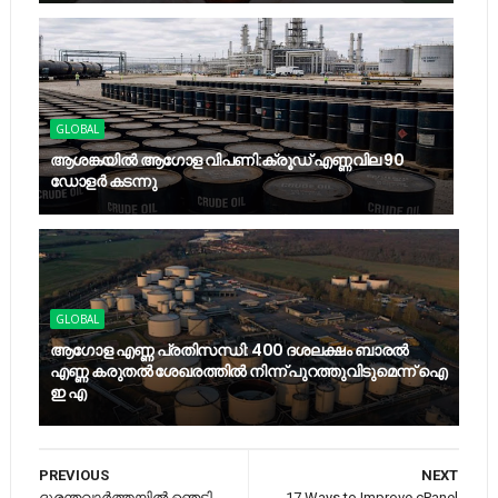
GLOBAL
ആശങ്കയിൽ ആഗോള വിപണി:ക്രൂഡ് എണ്ണവില 90
ഡോളർ കടന്നു
GLOBAL
ആഗോള എണ്ണ പ്രതിസന്ധി: 400 ദശലക്ഷം ബാരൽ
എണ്ണ കരുതൽ ശേഖരത്തിൽ നിന്ന് പുറത്തുവിടുമെന്ന് ഐ
ഇ എ
PREVIOUS
NEXT
ദുരന്തവാർത്തയില്‍ ഞെട്ടി
17 Ways to Improve cPanel