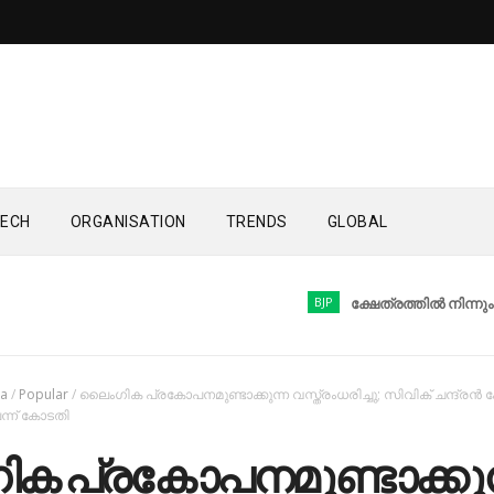
ECH
ORGANISATION
TRENDS
GLOBAL
BJP
ക്ഷേത്രത്തിൽ നിന്നും ആഭരണങ്
la
/
Popular
/
ലൈംഗിക പ്രകോപനമുണ്ടാക്കുന്ന വസ്ത്രംധരിച്ചു; സിവിക് ചന്ദ്രന്‍ 
ന്ന് കോടതി
ക പ്രകോപനമുണ്ടാക്കുന