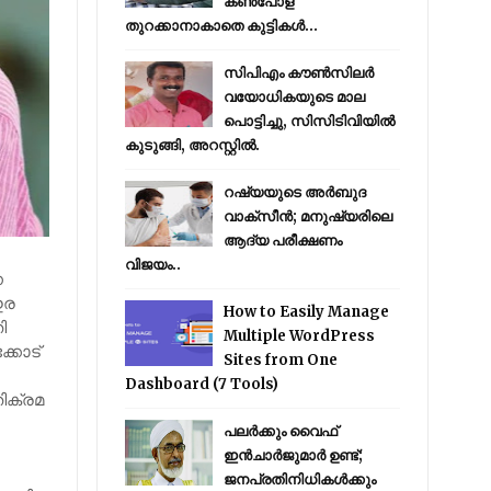
കൺപോള
തുറക്കാനാകാതെ കുട്ടികൾ...
സിപിഎം കൗണ്‍സിലര്‍
വയോധികയുടെ മാല
പൊട്ടിച്ചു, സിസിടിവിയില്‍
കുടുങ്ങി, അറസ്റ്റില്‍.
റഷ്യയുടെ അര്‍ബുദ
വാക്‌സീന്‍; മനുഷ്യരിലെ
ആദ്യ പരീക്ഷണം
വിജയം..
ന
ഇര
How to Easily Manage
ി
Multiple WordPress
്കോട്
Sites from One
Dashboard (7 Tools)
ിക്രമ
പലർക്കും വൈഫ്
ഇൻചാർജുമാർ ഉണ്ട്;
ജനപ്രതിനിധികൾക്കും