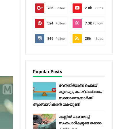
735
Follow
2.8k
Subs
524
Follow
7.3k
Follow
849
Follow
286
Subs
Popular Posts
ഭവനനിർമാണ ചെലവ്
കുറയും, കാശ് ലാഭിക്കാം;
സാധാരണക്കാർക്ക്
ആശ്വസിക്കാൻ വകയുണ്ട്
കണ്ണിൽ പശ തേച്ച്
സഹപാഠികളുടെ തമാശ;