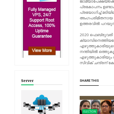
ജാമ്യാപേക്ഷയ്‌ക്
പ്രകോപനം ഉണ്ടാക
പ്രയോഗിച്ച് മടിയി
അംഗപരിമിതനായ പ്
ഉത്തരവില്‍ പറയുന്
2020 ഫെബ്രുവരി എ
ക്യാമ്പിനെത്തിയ
എഴുത്തുകാരിയുടെ
നന്തിയില്‍ ഒത്തുക
എഴുത്തുകാരിയും സ
സിവിക് ചന്ദ്രന് കോട
Server
SHARE THIS
ELECTION