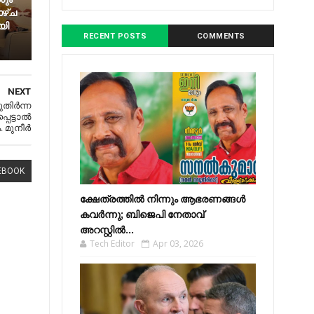
ഴ്ച
യി
RECENT POSTS
COMMENTS
NEXT
തിർന്ന
െട്ടാൽ
. മുനീർ
EBOOK
ക്ഷേത്രത്തിൽ നിന്നും ആഭരണങ്ങൾ
കവർന്നു; ബിജെപി നേതാവ്
അറസ്റ്റിൽ...
Tech Editor
Apr 03, 2026