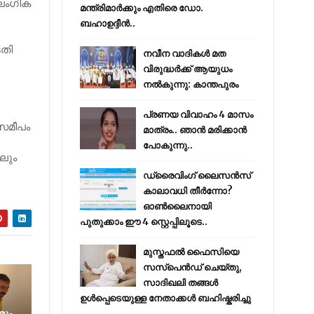
ലൈംഗിക
മന്ത്രിമാർക്കും എതിരെ ഡോ.
ബഹാഉദ്ദീൻ..
ടതി
നവീന വാദികൾ മത
വിരുദ്ധർക്ക് ആയുധം
നൽകുന്നു: കാന്തപുരം
പ്രണയ വിവാഹം 4 മാസം
 സമീപം
മാത്രം.. ഞാൻ മരിക്കാൻ
പോകുന്നു..
ലും
ഡ്രൈവിംഗ് ലൈസൻസ്
കാലാവധി തീർന്നോ?
ഓൺലൈനായി
പുതുക്കാം ഈ 4 സ്റ്റെപ്പിലൂടെ..
മുസ്തഫൽ ഫൈസിയെ
സസ്‌പെൻഡ് ചെയ്തു,
സാദിഖലി തങ്ങൾ
ഉൾപ്പെടെയുള്ള നേതാക്കൾ ബഹിഷ്കരിച്ചു
ശും