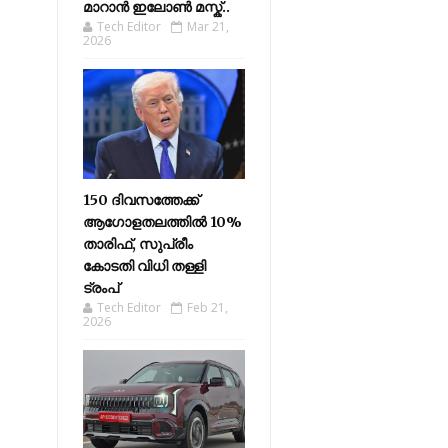
മാറാൻ ഇലോൺ മസ്ക്..
Tech Editor
Mar 21,
2026
150 ദിവസത്തേക്ക്
ആഗോളതലത്തിൽ 10%
താരിഫ്, സുപ്രീം
കോടതി വിധി തള്ളി
ട്രംപ്
Tech Editor
Feb 21,
2026