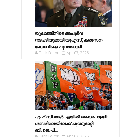
യുദ്ധത്തിനിടെ അപൂർവ
നടപടിയുമായി യുഎസ്, കരസേന
മേധാവിയെ പുറത്താക്കി
Tech Editor
Apr 03, 2026
എഫ്​.സി.ആർ.എയിൽ കൈപൊള്ളി;
ശബരിമലയിലേക്ക്​ ചുവടുമാറ്റി
ബി.ജെ.പി...
Tech Editor
Apr 03, 2026