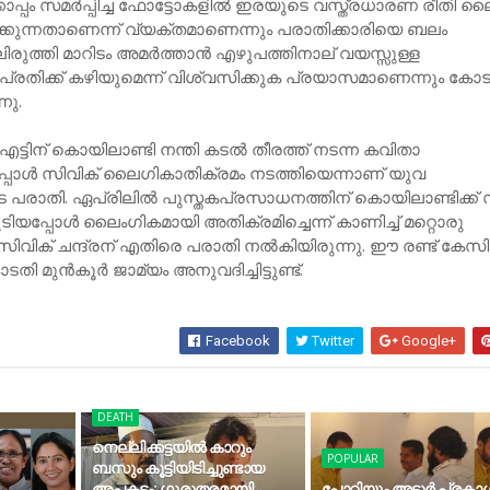
കൊപ്പം സമര്‍പ്പിച്ച ഫോട്ടോകളില്‍ ഇരയുടെ വസ്ത്രധാരണ രീതി 
്കുന്നതാണെന്ന് വ്യക്തമാണെന്നും പരാതിക്കാരിയെ ബലം
ലിരുത്തി മാറിടം അമര്‍ത്താന്‍ എഴുപത്തിനാല് വയസ്സുള്ള
രതിക്ക് കഴിയുമെന്ന് വിശ്വസിക്കുക പ്രയാസമാണെന്നും കോ
നു.
ട്ടിന് കൊയിലാണ്ടി നന്തി കടല്‍ തീരത്ത് നടന്ന കവിതാ
പ്പോള്‍ സിവിക് ലൈഗികാതിക്രമം നടത്തിയെന്നാണ് യുവ
 പരാതി. ഏപ്രിലില്‍ പുസ്തകപ്രസാധനത്തിന് കൊയിലാണ്ടിക്ക്
ൂടിയപ്പോള്‍ ലൈംഗികമായി അതിക്രമിച്ചെന്ന് കാണിച്ച് മറ്റൊരു
ിവിക് ചന്ദ്രന് എതിരെ പരാതി നല്‍കിയിരുന്നു. ഈ രണ്ട് കേസി
തി മുന്‍കൂര്‍ ജാമ്യം അനുവദിച്ചിട്ടുണ്ട്.
Facebook
Twitter
Google+
DEATH
നെല്ലിക്കട്ടയില്‍ കാറും
POPULAR
ബസും കൂട്ടിയിടിച്ചുണ്ടായ
അപകടം: ഗുരുതരമായി
പോറ്റിയും അടൂര്‍ പ്രകാ