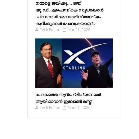
നമ്മളെ ജയിക്കൂ.... ജയ്
യു.ഡി.എഫെന്ന് കെ.സുധാകരൻ:
‘പിണറായി ഭരണത്തിന് അന്ത്യം
കുറിക്കുവാൻ പോവുകയാണ്..
Tech Editor
Mar 21, 2026
ലോകത്തെ ആദ്യ ട്രില്യണയർ
ആയി മാറാൻ ഇലോൺ മസ്ക്..
Tech Editor
Mar 21, 2026