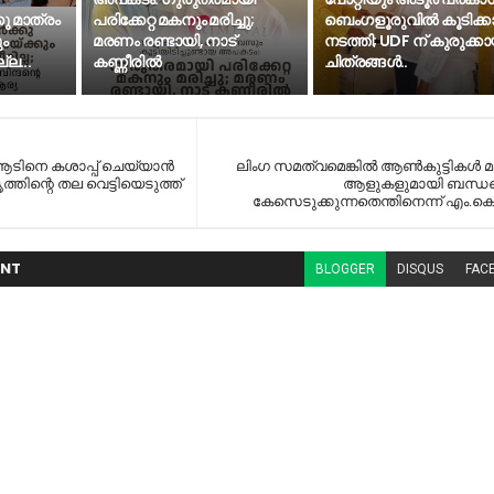
കു മാത്രം
പരിക്കേറ്റ മകനും മരിച്ചു;
ബെംഗളൂരുവിൽ കൂടിക്കാ
ും
മരണം രണ്ടായി, നാട്
നടത്തി; UDF ന് കുരുക്കാ
്ല...
കണ്ണീരില്‍
ചിത്രങ്ങൾ..
 ആടിനെ കശാപ്പ് ചെയ്യാൻ
ലിംഗ സമത്വമെങ്കിൽ ആൺകുട്ടികൾ മു
്തിന്റെ തല വെട്ടിയെടുത്ത്
ആളുകളുമായി ബന്ധപ്പ
കേസെടുക്കുന്നതെന്തിനെന്ന് എം.കെ
NT
BLOGGER
DISQUS
FAC