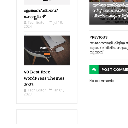
വനിതാ മന്ത്രിമാർക്
സീറ്റ്; ശൈലജയ്ക്ക
എന്താണ് ക്ലൗഡ്
പ്രതിഭയ്ക്കും സീറ്റില
ഹോസ്റ്റിംഗ്?
Tech Editor
Jul 19,
2024
PREVIOUS
സമ്മാനമായി കിട്ടിയ
കൂടെ വന്നില്ല; സുഹൃത
യുവാവ്
POST
COMME
40 Best Free
WordPress Themes
No comments
2023
Tech Editor
Jan 01,
2023