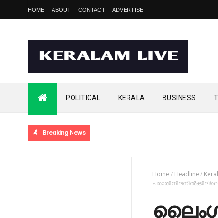
HOME
ABOUT
CONTACT
ADVERTISE
POLITICAL
KERALA
BUSINESS
T
Breaking News
Home
/
Headline
/
Kera
പരാതിനിലനില്‍ക്കില്ലെ
ലൈംഗി