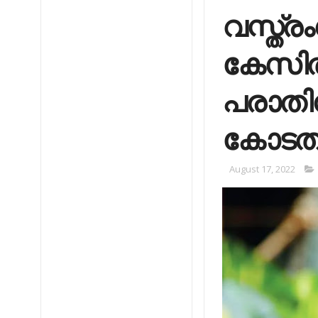
വസ്ത്രം
കേസില
പരാതിന
കോടത
August 17, 2022