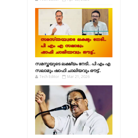
സമസ്തയുടെ ലക്ഷ്യം നേടി.. പി എം എ
സലാമും ഷാഫി ചാലിയവും ഔട്ട്..
Tech Editor
Mar 21, 2026