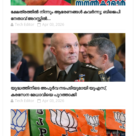
ക്ഷേത്രത്തിൽ നിന്നും ആഭരണങ്ങൾ കവർന്നു; ബിജെപി
നേതാവ് അറസ്റ്റിൽ...
Tech Editor
Apr 03, 2026
യുദ്ധത്തിനിടെ അപൂർവ നടപടിയുമായി യുഎസ്,
കരസേന മേധാവിയെ പുറത്താക്കി
Tech Editor
Apr 03, 2026