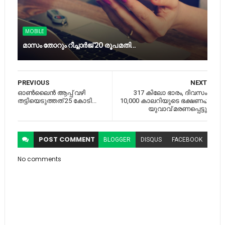
MOBILE
മാസം തോറും റീച്ചാര്‍ജ് 20 രൂപ മതി...
PREVIOUS
NEXT
ഓൺലൈന്‍ ആപ്പ് വഴി
317 കിലോ ഭാരം, ദിവസം
തട്ടിയെടുത്തത് 25 കോടി...
10,000 കാലറിയുടെ ഭക്ഷണം;
യുവാവ് മരണപ്പെട്ടു
POST
COMMENT
BLOGGER
DISQUS
FACEBOOK
No comments