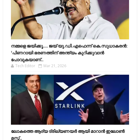
നമ്മളെ ജയിക്കൂ.... ജയ് യു.ഡി.എഫെന്ന് കെ.സുധാകരൻ:
‘പിണറായി ഭരണത്തിന് അന്ത്യം കുറിക്കുവാൻ
പോവുകയാണ്..
Tech Editor
Mar 21, 2026
ലോകത്തെ ആദ്യ ട്രില്യണയർ ആയി മാറാൻ ഇലോൺ
മസ്ക്..