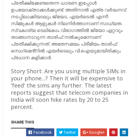
പ്രതീക്ഷിക്കേണ്ടതെന്ന ധാരണ ഇപ്പോൾ
ഉപയോക്താക്കൾക്കുണ്ട്. അതിനാൽ എത്ര വർദ്ധനവ്
നടപ്പിലാക്കിയാലും ജിയോ, എയർടെൽ എന്നീ
സിമ്മുകൾ ആളുകൾ നിലനിർത്താനാണ് സാധ്യത.
സ്വകാര്യ ടെലികോം വിഭാഗത്തിൽ ജിയോ ഏറ്റവും
താങ്ങാനാവുന്ന താരിഫ് നൽകുമെന്നാണ്
പ്രതീക്ഷിക്കുന്നത്. അതേസമയം പ്രീമിയം താരിഫ്
സെഗ്‌മെൻ്റിൽ എയർടെലും വി.ഐയുമായിരിക്കും
പ്രധാന കളിക്കാർ.
Story Short: Are you using multiple SIMs in
your phone...? Then it will be expensive to
'feed' the sims any further. The latest
reports suggest that telecom companies in
India will soon hike rates by 20 to 25
percent.
SHARE THIS
Facebook
Twitter
Google+