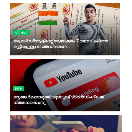
AADHAAR
ആധാർ ഡീആക്ടിവേറ്റ് ആയേക്കാം, 7 വയസ് കഴിഞ്ഞ
കുട്ടികളുള്ളവർ ശ്രദ്ധിക്കണേ...
TECH
മാറ്റങ്ങൾക്കൊരുങ്ങി യൂട്യൂബ്, ട്രെൻഡിംഗ് പേജ്
നിർത്തലാക്കുന്നു