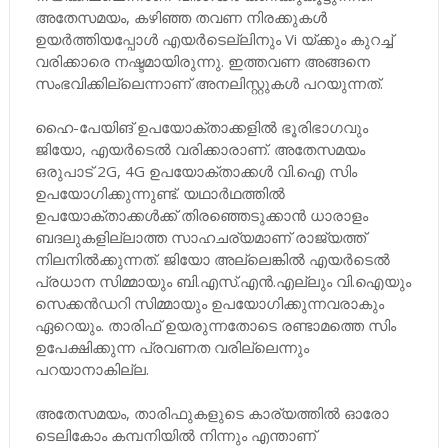
അതേസമയം, കഴിഞ്ഞ തവണ നിരക്കുകൾ
ഉയർത്തിയപ്പോൾ എയർടെല്ലിനും Vi യ്ക്കും കുറച്ച്
വരിക്കാരെ നഷ്ടമായിരുന്നു. ഇത്തവണ അങ്ങനെ
സംഭവിക്കില്ലെന്നാണ് അനലിസ്റ്റുകൾ പറയുന്നത്.
ഹൈ-പേയിങ് ഉപയോക്താക്കളിൽ ഭൂരിഭാഗവും
ജിയോ, എയർടെൽ വരിക്കാരാണ്. അതേസമയം
ഒരുപാട് 2G, 4G ഉപയോക്താക്കൾ വി.ഐ സിം
ഉപയോഗിക്കുന്നുണ്ട്. യഥാർഥത്തിൽ
ഉപയോക്താക്കൾക്ക് തിരഞ്ഞെടുക്കാൻ ധാരാളം
ബദലുകളില്ലാത്ത സാഹചര്യമാണ് രാജ്യത്ത്
നിലനിൽക്കുന്നത്. ജിയോ അല്ലെങ്കിൽ എയർടെൽ
പ്രധാന സിമ്മായും ബി.എസ്.എൻ.എല്ലും വി.ഐയും
സെക്കൻഡറി സിമ്മായും ഉപയോഗിക്കുന്നവരാകും
ഏറെയും. താരിഫ് ഉയരുന്നതോടെ രണ്ടാമത്തെ സിം
ഉപേക്ഷിക്കുന്ന പ്രവണത വരില്ലെന്നും
പറയാനാകില്ല.
അതേസമയം, താരിഫുകളുടെ കാര്യത്തിൽ ഓരോ
ടെലികോം കമ്പനിയിൽ നിന്നും എന്താണ്