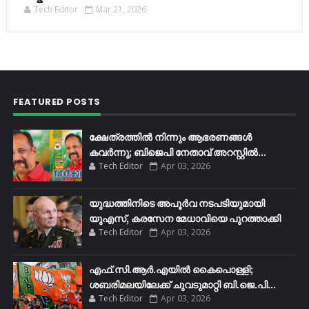
Tech Editor
Mar 21, 2026
FEATURED POSTS
ക്ഷേത്രത്തിൽ നിന്നും ആഭരണങ്ങൾ
കവർന്നു; ബിജെപി നേതാവ് അറസ്റ്റിൽ...
Tech Editor
Apr 03, 2026
യുദ്ധത്തിനിടെ അപൂർവ നടപടിയുമായി
യുഎസ്, കരസേന മേധാവിയെ പുറത്താക്കി
Tech Editor
Apr 03, 2026
എഫ്​.സി.ആർ.എയിൽ കൈപൊള്ളി;
ശബരിമലയിലേക്ക്​ ചുവടുമാറ്റി ബി.ജെ.പി...
Tech Editor
Apr 03, 2026