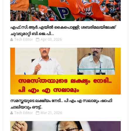
എഫ്​.സി.ആർ.എയിൽ കൈപൊള്ളി; ശബരിമലയിലേക്ക്​
ചുവടുമാറ്റി ബി.ജെ.പി...
Tech Editor
Apr 03, 2026
സമസ്തയുടെ ലക്ഷ്യം നേടി.. പി എം എ സലാമും ഷാഫി
ചാലിയവും ഔട്ട്..
Tech Editor
Mar 21, 2026