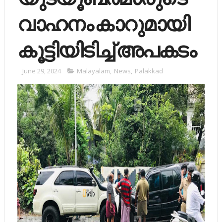
വാഹനം കാറുമായി
കൂട്ടിയിടിച്ച് അപകടം
June 29, 2024
Malayalam
,
News
,
Palakkad