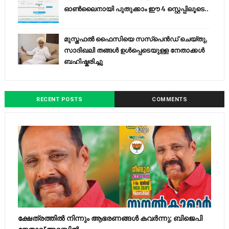
ഓൺലൈനായി പുതുക്കാം ഈ 4 സ്റ്റെപ്പിലൂടെ..
മുസ്തഫൽ ഫൈസിയെ സസ്‌പെൻഡ് ചെയ്തു,
സാദിഖലി തങ്ങൾ ഉൾപ്പെടെയുള്ള നേതാക്കൾ
ബഹിഷ്കരിച്ചു
RECENT POSTS
COMMENTS
ക്ഷേത്രത്തിൽ നിന്നും ആഭരണങ്ങൾ കവർന്നു; ബിജെപി