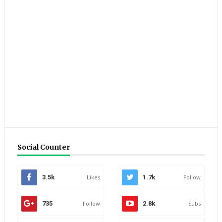
Social Counter
3.5k
Likes
1.7k
Follow
735
Follow
2.8k
Subs