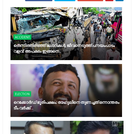
ACCIDENT
തെന്നിത്തിരിഞ്ഞ് ലോറികൾ, ജീവനെടുത്ത് പനയംപാടം
വളവ്: അപകടം ഇങ്ങനെ..
ELECTION
റെക്കോര്‍ഡ് ഭൂരിപക്ഷം; രാഹുലിനെ തുണച്ചത് ഒന്നാന്തരം
ടീം വര്‍ക്ക്...