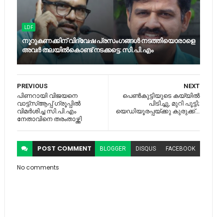
LDF
നൂറുകണക്കിന് വിദ്വേഷ പ്രസംഗങ്ങള്‍ നടത്തിയൊരാളെ
അവര്‍ തലയില്‍കൊണ്ട് നടക്കട്ടെ: സി.പി.എം
PREVIOUS
NEXT
പിണറായി വിജയനെ
പെൺകുട്ടിയുടെ കയ്യിൽ
വാട്ട്സ്ആപ്പ് ഗ്രൂപ്പിൽ
പിടിച്ചു, മുറി പൂട്ടി;
വിമർശിച്ച സി.പി.എം
യെഡിയൂരപ്പ‌യ്ക്കു കുരുക്ക്...
നേതാവിനെ തരംതാഴ്ത്തി
POST
COMMENT
BLOGGER
DISQUS
FACEBOOK
No comments