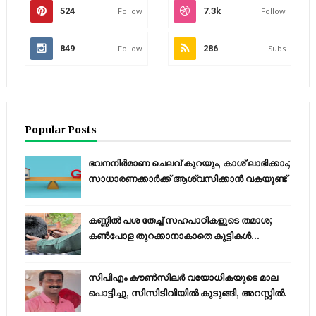
524
Follow
7.3k
Follow
849
Follow
286
Subs
Popular Posts
ഭവനനിർമാണ ചെലവ് കുറയും, കാശ് ലാഭിക്കാം;
സാധാരണക്കാർക്ക് ആശ്വസിക്കാൻ വകയുണ്ട്
കണ്ണിൽ പശ തേച്ച് സഹപാഠികളുടെ തമാശ;
കൺപോള തുറക്കാനാകാതെ കുട്ടികൾ...
സിപിഎം കൗണ്‍സിലര്‍ വയോധികയുടെ മാല
പൊട്ടിച്ചു, സിസിടിവിയില്‍ കുടുങ്ങി, അറസ്റ്റില്‍.