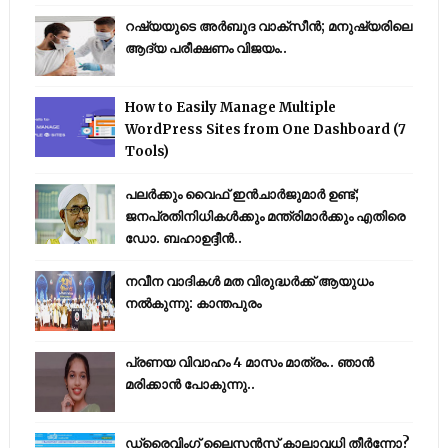
റഷ്യയുടെ അര്‍ബുദ വാക്‌സീന്‍; മനുഷ്യരിലെ
ആദ്യ പരീക്ഷണം വിജയം..
How to Easily Manage Multiple
WordPress Sites from One Dashboard (7
Tools)
പലർക്കും വൈഫ് ഇൻചാർജുമാർ ഉണ്ട്;
ജനപ്രതിനിധികൾക്കും മന്ത്രിമാർക്കും എതിരെ
ഡോ. ബഹാഉദ്ദീൻ..
നവീന വാദികൾ മത വിരുദ്ധർക്ക് ആയുധം
നൽകുന്നു: കാന്തപുരം
പ്രണയ വിവാഹം 4 മാസം മാത്രം.. ഞാൻ
മരിക്കാൻ പോകുന്നു..
ഡ്രൈവിംഗ് ലൈസൻസ് കാലാവധി തീർന്നോ?