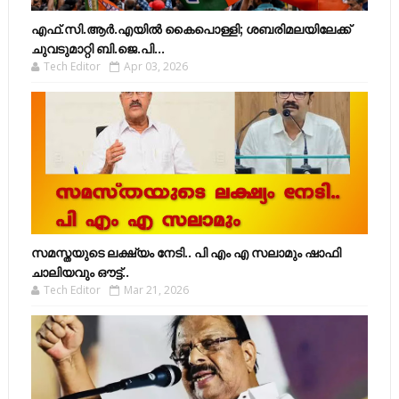
എഫ്​.സി.ആർ.എയിൽ കൈപൊള്ളി; ശബരിമലയിലേക്ക്​
ചുവടുമാറ്റി ബി.ജെ.പി...
Tech Editor
Apr 03, 2026
സമസ്തയുടെ ലക്ഷ്യം നേടി.. പി എം എ സലാമും ഷാഫി
ചാലിയവും ഔട്ട്..
Tech Editor
Mar 21, 2026