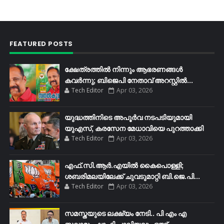
FEATURED POSTS
ക്ഷേത്രത്തിൽ നിന്നും ആഭരണങ്ങൾ
കവർന്നു; ബിജെപി നേതാവ് അറസ്റ്റിൽ...
Tech Editor
Apr 03, 2026
യുദ്ധത്തിനിടെ അപൂർവ നടപടിയുമായി
യുഎസ്, കരസേന മേധാവിയെ പുറത്താക്കി
Tech Editor
Apr 03, 2026
എഫ്​.സി.ആർ.എയിൽ കൈപൊള്ളി;
ശബരിമലയിലേക്ക്​ ചുവടുമാറ്റി ബി.ജെ.പി...
Tech Editor
Apr 03, 2026
സമസ്തയുടെ ലക്ഷ്യം നേടി.. പി എം എ