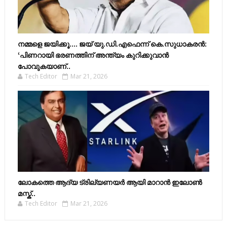
നമ്മളെ ജയിക്കൂ.... ജയ് യു.ഡി.എഫെന്ന് കെ.സുധാകരൻ:
‘പിണറായി ഭരണത്തിന് അന്ത്യം കുറിക്കുവാൻ
പോവുകയാണ്..
Tech Editor
Mar 21, 2026
ലോകത്തെ ആദ്യ ട്രില്യണയർ ആയി മാറാൻ ഇലോൺ
മസ്ക്..
Tech Editor
Mar 21, 2026