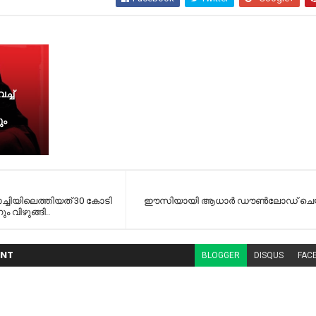
്ച്
ും
ൊച്ചിയിലെത്തിയത് 30 കോടി
ഈസിയായി ആധാര്‍ ഡൗണ്‍ലോഡ് ചെയ്
 വിഴുങ്ങി..
NT
BLOGGER
DISQUS
FAC