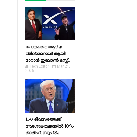
ലോകത്തെ ആദ്യ
ട്രില്യണയർ ആയി
മാറാൻ ഇലോൺ മസ്ക്..
Tech Editor
Mar 21,
2026
150 ദിവസത്തേക്ക്
ആഗോളതലത്തിൽ 10%
താരിഫ്, സുപ്രീം