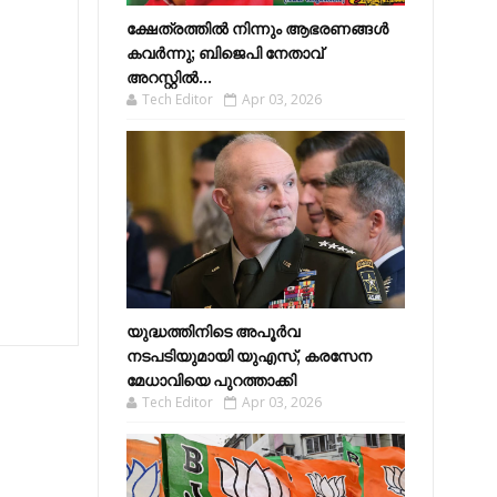
ക്ഷേത്രത്തിൽ നിന്നും ആഭരണങ്ങൾ
കവർന്നു; ബിജെപി നേതാവ്
അറസ്റ്റിൽ...
Tech Editor
Apr 03, 2026
യുദ്ധത്തിനിടെ അപൂർവ
നടപടിയുമായി യുഎസ്, കരസേന
മേധാവിയെ പുറത്താക്കി
Tech Editor
Apr 03, 2026