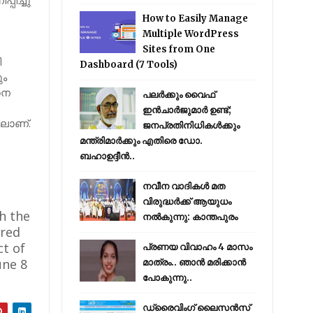
പിച്ചു
How to Easily Manage
Multiple WordPress
Sites from One
ി
Dashboard (7 Tools)
ും
നെ
പലർക്കും വൈഫ്
ഇൻചാർജുമാർ ഉണ്ട്;
ലാണ്.
ജനപ്രതിനിധികൾക്കും
മന്ത്രിമാർക്കും എതിരെ ഡോ.
ബഹാഉദ്ദീൻ..
നവീന വാദികൾ മത
വിരുദ്ധർക്ക് ആയുധം
h the
നൽകുന്നു: കാന്തപുരം
ured
ct of
പ്രണയ വിവാഹം 4 മാസം
une 8
മാത്രം.. ഞാൻ മരിക്കാൻ
പോകുന്നു..
ഡ്രൈവിംഗ് ലൈസൻസ്