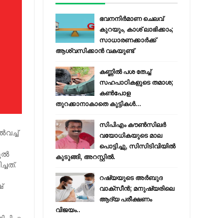
ഭവനനിർമാണ ചെലവ്
കുറയും, കാശ് ലാഭിക്കാം;
സാധാരണക്കാർക്ക്
ആശ്വസിക്കാൻ വകയുണ്ട്
കണ്ണിൽ പശ തേച്ച്
സഹപാഠികളുടെ തമാശ;
കൺപോള
തുറക്കാനാകാതെ കുട്ടികൾ...
സിപിഎം കൗണ്‍സിലര്‍
വച്ച്
വയോധികയുടെ മാല
പൊട്ടിച്ചു, സിസിടിവിയില്‍
ണൂൽ
കുടുങ്ങി, അറസ്റ്റില്‍.
ചത്.
റഷ്യയുടെ അര്‍ബുദ
്
വാക്‌സീന്‍; മനുഷ്യരിലെ
ആദ്യ പരീക്ഷണം
വിജയം..