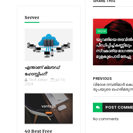
SHARE THIS
Server
INDIA
യുവതിയെ തടവിൽവച
പീഡിപ്പിച്ച് കണ്ണിലും
സ്വകാര്യ ഭാഗത്ത
മുളകുപൊടി തേച്ചു
എന്താണ് ക്ലൗഡ്
ഹോസ്റ്റിംഗ്?
PREVIOUS
Tech Editor
Jul 19,
2024
വിദേശ ദമ്പതിമാര്‍ ക
രൂപയുടെ ലഹരിമരുന്നും
POST
COMME
No comments
40 Best Free