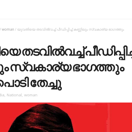
/
woman
/
യുവതിയെ തടവിൽവച്ച് പീഡിപ്പിച്ച് കണ്ണിലും സ്വകാര്യ ഭാഗത്തും
െ തടവിൽവച്ച് പീഡിപ്പിച്ച
ും സ്വകാര്യ ഭാഗത്തും
ൊടി തേച്ചു
dia
,
National
,
woman