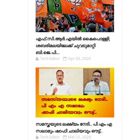
എഫ്​.സി.ആർ.എയിൽ കൈപൊള്ളി;
ശബരിമലയിലേക്ക്​ ചുവടുമാറ്റി
ബി.ജെ.പി...
Tech Editor
Apr 03, 2026
സമസ്തയുടെ ലക്ഷ്യം നേടി.. പി എം എ
സലാമും ഷാഫി ചാലിയവും ഔട്ട്..
Tech Editor
Mar 21, 2026