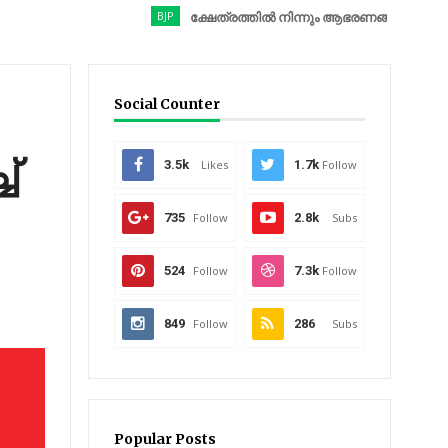
BJP
ക്ഷേത്രത്തിൽ നിന്നും ആഭരണങ്ങൾ കവർന്നു; ബിജെപ
Social Counter
്
3.5k
Likes
1.7k
Follow
735
Follow
2.8k
Subs
524
Follow
7.3k
Follow
849
Follow
286
Subs
Popular Posts