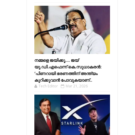
നമ്മളെ ജയിക്കൂ.... ജയ്
യു.ഡി.എഫെന്ന് കെ.സുധാകരൻ:
‘പിണറായി ഭരണത്തിന് അന്ത്യം
കുറിക്കുവാൻ പോവുകയാണ്..
Tech Editor
Mar 21, 2026