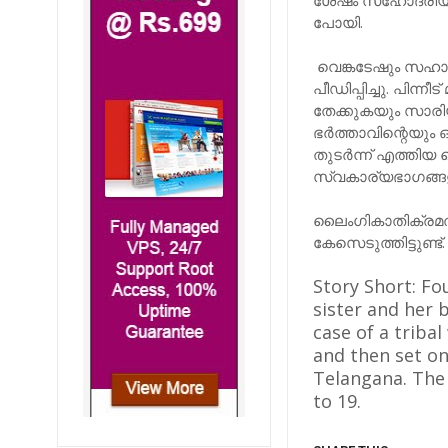
ശേഷം സഹോദരിയുമാ
പോയി.
വെങ്കടേഷും സഹായ
പീഡിപ്പിച്ചു. പിന്
തേക്കു‌കയും സാര
ഭർത്താവിന്റെയും 
തുടർന്ന് എത്തിയ
സ്വകാര്യഭാഗങ്ങ
ലൈംഗികാതിക്രമത
കേസെടുത്തിട്ടുണ്ട്.
Story Short: Fo
sister and her 
case of a triba
and then set on
Telangana. The
to 19.