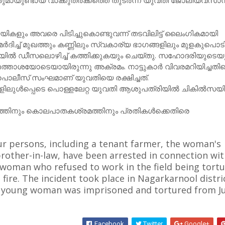
യുണ്ടായ വാക്കുതർക്കത്തെ തുടർന്ന് യുവതി ജോലിയവസാനിപ്
ികളും അവരെ പിടിച്ചുകൊണ്ടുവന്ന് തടവിലിട്ട് ലൈംഗികമായി
നീട് മർദിച്ച് മുഖത്തും കണ്ണിലും സ്വകാര്യ ഭാഗങ്ങളിലും മുളകുപൊട
ിയിൽ ഡീസലൊഴിച്ച് കത്തിക്കുകയും ചെയ്തു. സഹോദരിയുടെയ
ഒത്താശയോടെയായിരുന്നു അക്രമം. നാട്ടുകാർ വിവരമറിയിച്ചതി
 പൊലീസ് സംഘമാണ് യുവതിയെ രക്ഷിച്ചത്.
ളിലുൾപ്പെടെ പൊള്ളലേറ്റ യുവതി ആശുപത്രിയിൽ ചികിൽസയി
്തിനും കൊലപാതകശ്രമത്തിനും പ്രതികൾക്കെതിരെ
ur persons, including a tenant farmer, the woman's
brother-in-law, have been arrested in connection wit
l woman who refused to work in the field being tort
 fire. The incident took place in Nagarkarnool distri
 young woman was imprisoned and tortured from J
Facebook
Twitter
Google+