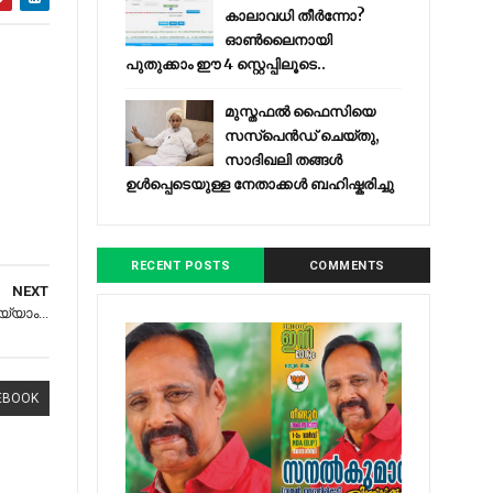
കാലാവധി തീർന്നോ?
ഓൺലൈനായി
പുതുക്കാം ഈ 4 സ്റ്റെപ്പിലൂടെ..
മുസ്തഫൽ ഫൈസിയെ
സസ്‌പെൻഡ് ചെയ്തു,
സാദിഖലി തങ്ങൾ
ഉൾപ്പെടെയുള്ള നേതാക്കൾ ബഹിഷ്കരിച്ചു
RECENT POSTS
COMMENTS
NEXT
യാം...
EBOOK