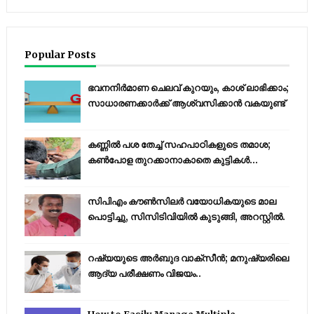
Popular Posts
ഭവനനിർമാണ ചെലവ് കുറയും, കാശ് ലാഭിക്കാം;
സാധാരണക്കാർക്ക് ആശ്വസിക്കാൻ വകയുണ്ട്
കണ്ണിൽ പശ തേച്ച് സഹപാഠികളുടെ തമാശ;
കൺപോള തുറക്കാനാകാതെ കുട്ടികൾ...
സിപിഎം കൗണ്‍സിലര്‍ വയോധികയുടെ മാല
പൊട്ടിച്ചു, സിസിടിവിയില്‍ കുടുങ്ങി, അറസ്റ്റില്‍.
റഷ്യയുടെ അര്‍ബുദ വാക്‌സീന്‍; മനുഷ്യരിലെ
ആദ്യ പരീക്ഷണം വിജയം..