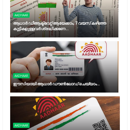
AADHAAR
ആധാർ ഡീആക്ടിവേറ്റ് ആയേക്കാം, 7 വയസ് കഴിഞ്ഞ
കുട്ടികളുള്ളവർ ശ്രദ്ധിക്കണേ...
AADHAAR
ഈസിയായി ആധാര്‍ ഡൗണ്‍ലോഡ് ചെയ്യാം...
AADHAAR