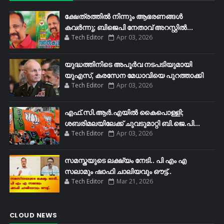
ക്ഷേത്രത്തിൽ നിന്നും ആഭരണങ്ങൾ
കവർന്നു; ബിജെപി നേതാവ് അറസ്റ്റിൽ...
Tech Editor
Apr 03, 2026
യുദ്ധത്തിനിടെ അപൂർവ നടപടിയുമായി
യുഎസ്, കരസേന മേധാവിയെ പുറത്താക്കി
Tech Editor
Apr 03, 2026
എഫ്​.സി.ആർ.എയിൽ കൈപൊള്ളി;
ശബരിമലയിലേക്ക്​ ചുവടുമാറ്റി ബി.ജെ.പി...
Tech Editor
Apr 03, 2026
സമസ്തയുടെ ലക്ഷ്യം നേടി.. പി എം എ
സലാമും ഷാഫി ചാലിയവും ഔട്ട്..
Tech Editor
Mar 21, 2026
CLOUD NEWS