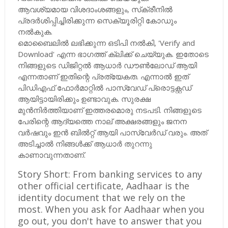
ആവശ്യമായ വിശദാംശങ്ങളും, സ്‌ക്രീനില്‍
പ്രദര്‍ശിപ്പിച്ചിരിക്കുന്ന സെക്യൂരിറ്റി കോഡും
നല്‍കുക.
മൊബൈലില്‍ ലഭിക്കുന്ന ഒടിപി നല്‍കി, 'Verify and
Download' എന്ന ഭാഗത്ത് ക്ലിക്ക് ചെയ്യുക. ഇതോടെ
നിങ്ങളുടെ ഡിജിറ്റല്‍ ആധാര്‍ ഡൗണ്‍ലോഡ് ആയി
എന്നതാണ് ഇതിന്റെ പ്രത്യേകത. എന്നാല്‍ ഇത്
പിഡിഎഫ് ഫോര്‍മാറ്റില്‍ പാസ്‌വേഡ് പ്രൊട്ടക്റ്റഡ്
ആയിട്ടായിരിക്കും ഉണ്ടാവുക. സുരക്ഷ
മുന്‍നിര്‍ത്തിയാണ് ഇത്തരമൊരു നടപടി. നിങ്ങളുടെ
പേരിന്റെ ആദ്യത്തെ നാല് അക്ഷരങ്ങളും ജനന
വര്‍ഷവും ഇന്‍ ബില്‍റ്റ് ആയി പാസ്‌വേര്‍ഡ് വരും. അത്
അടിച്ചാല്‍ നിങ്ങള്‍ക്ക് ആധാര്‍ തുറന്നു
കാണാവുന്നതാണ്.
Story Short: From banking services to any
other official certificate, Aadhaar is the
identity document that we rely on the
most. When you ask for Aadhaar when you
go out, you don't have to answer that you