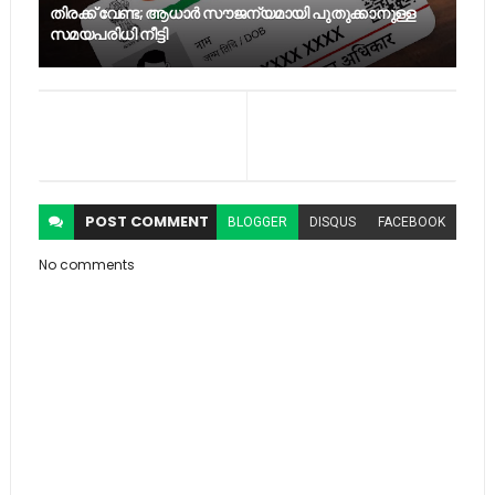
തിരക്ക് വേണ്ട; ആധാർ സൗജന്യമായി പുതുക്കാനുള്ള
സമയപരിധി നീട്ടി
POST
COMMENT
BLOGGER
DISQUS
FACEBOOK
No comments