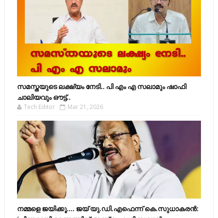
സമസ്തയുടെ ലക്ഷ്യം നേടി.. പി എം എ സലാമും ഷാഫി
ചാലിയവും ഔട്ട്..
Tech Editor
Mar 21, 2026
നമ്മളെ ജയിക്കൂ.... ജയ് യു.ഡി.എഫെന്ന് കെ.സുധാകരൻ: