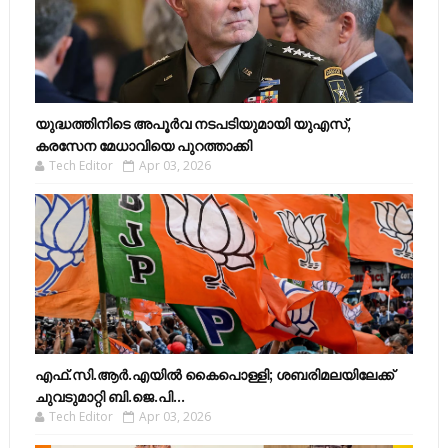
യുദ്ധത്തിനിടെ അപൂർവ നടപടിയുമായി യുഎസ്,
കരസേന മേധാവിയെ പുറത്താക്കി
Tech Editor
Apr 03, 2026
എഫ്​.സി.ആർ.എയിൽ കൈപൊള്ളി; ശബരിമലയിലേക്ക്​
ചുവടുമാറ്റി ബി.ജെ.പി...
Tech Editor
Apr 03, 2026