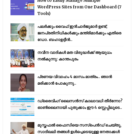
How to Easily Manage Multiple
WordPress Sites from One Dashboard (7
Tools)
പലർക്കും വൈഫ് ഇൻചാർജുമാർ ഉണ്ട്;
ജനപ്രതിനിധികൾക്കും മന്ത്രിമാർക്കും എതിരെ
ഡോ. ബഹാഉദ്ദീൻ..
നവീന വാദികൾ മത വിരുദ്ധർക്ക് ആയുധം
നൽകുന്നു: കാന്തപുരം
പ്രണയ വിവാഹം 4 മാസം മാത്രം.. ഞാൻ
മരിക്കാൻ പോകുന്നു..
ഡ്രൈവിംഗ് ലൈസൻസ് കാലാവധി തീർന്നോ?
ഓൺലൈനായി പുതുക്കാം ഈ 4 സ്റ്റെപ്പിലൂടെ..
മുസ്തഫൽ ഫൈസിയെ സസ്‌പെൻഡ് ചെയ്തു,
സാദിഖലി തങ്ങൾ ഉൾപ്പെടെയുള്ള നേതാക്കൾ