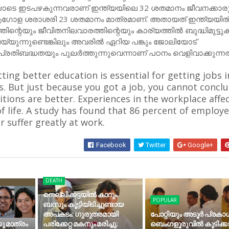
 ഇടപഴകുന്നവരാണ് ഇന്ത്യയിലെ 32 ശതമാനം ജീവനക്കാരു
ആഗോള ശരാശരി 23 ശതമാനം മാത്രമാണ്. അതായത് ഇന്ത്യയി
്തിന്റെയും ജീവിതനിലവാരത്തിന്റെയും കാര്യത്തിൽ ബുദ്ധിമുട്
ുന്നുണ്ടെങ്കിലും അവരിൽ ഏറിയ പങ്കും ജോലിയോട്
്രതിബദ്ധതയും പുലർത്തുന്നുവെന്നാണ് പഠനം വെളിവാക്കുന്നത
tting better education is essential for getting jobs i
s. But just because you got a job, you cannot concl
ditions are better. Experiences in the workplace affe
of life. A study has found that 86 percent of employe
r suffer greatly at work.
Facebook
Twitter
Google+
DEATH
നെല്ലിക്കട്ടയില്‍ കാറും
POPULAR
ബസും കൂട്ടിയിടിച്ചുണ്ടായ
അപകടം: ഗുരുതരമായി
പോറ്റിയും അടൂര്‍ പ്രകാ
കു മാത്രം
പരിക്കേറ്റ മകനും മരിച്ചു;
ബെംഗളൂരുവിൽ കൂടിക്കാ