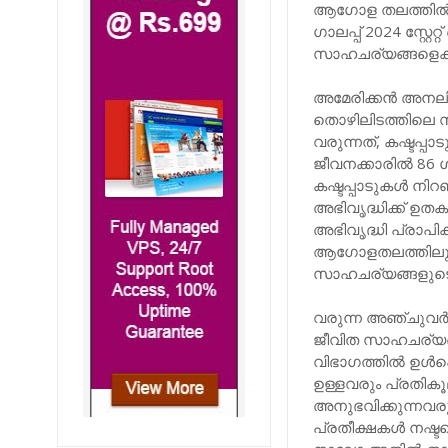
ആഗോള തലത്തിൽ ജ
ഗാലപ്പ് 2024 സ്റ്
സാഹചര്യങ്ങളെക്കുറ
അമേരിക്കൻ അനലിറ
തൊഴിലിടത്തിലെ സ
വരുന്നത്, കഷ്ടപ്പ
ജീവനക്കാരിൽ 86 
കഷ്ടപ്പാടുകൾ നി
അഭിവൃദ്ധിക്ക് ഉത
അഭിവൃദ്ധി പ്രാപി
ആഗോളതലത്തിലുള്
സാഹചര്യങ്ങളുടെ ദ
വരുന്ന അഞ്ചുവർഷ
ജീവിത സാഹചര്യങ്
വിഭാഗത്തിൽ ഉൾപ്
ഉള്ളവരും പ്രതികൂ
അനുഭവിക്കുന്നവരു
പ്രതീക്ഷകൾ നഷ്ടപ