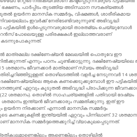
ോ റേറ്റിങ് നൽകിയവരാണ് കഷ്ടപ്പെടുന്നവരുടെ പട്ടികയിൽ
്നത്. ഭക്ഷണം, പാർപ്പിടം തുടങ്ങിയ അടിസ്ഥാന സൗകര്യങ്ങൾ
മുതൽ ഉയർന്ന മാനസിക സമ്മർദ്ദം, വിഷമങ്ങൾ, ശാരീരികമായ
്നിവയെല്ലാം ഇവർക്ക് നേരിടേണ്ടിവരുന്നുണ്ട്. അഭിവൃദ്ധി
ടെ പട്ടികയിൽ ഉൾപ്പെടുന്നവരുമായി താരതമ്യം ചെയ്യുമ്പോൾ
സ് പോലെയുള്ള പരിരക്ഷകൾ ഇല്ലാത്തവരാണ്
െ കടന്നുപോകുന്നത്.
യിൽ മാത്രമല്ല ദക്ഷിണേഷ്യൻ മേഖലയിൽ പൊതുവേ ഈ
ക്കുന്നത് എന്നും പഠനം ചൂണ്ടിക്കാട്ടുന്നു. ദക്ഷിണേഷ്യയി
5 ശതമാനം ജീവനക്കാർ മാത്രമാണ് സ്വയം അഭിവൃദ്ധി
 തിരിച്ചറിഞ്ഞിട്ടുള്ളത്. തൊഴിലടത്തിൽ വളർച്ച നേടുന്നവർ 14 
ും ദക്ഷിണേഷ്യയിലെ ആകെ കണക്കെടുക്കുമ്പോൾ ഈ പട്ടികയി
നത്തുണ്ട്. ഏറ്റവും കൂടുതല്‍ അഭിവൃദ്ധി പ്രാപിക്കുന്ന ജീവനക്കാ
് (22 ശതമാനം). തൊഴിൽ സാഹചര്യങ്ങളിൽ പതിവായി ദേഷ്യം
 ശതമാനം ഇന്ത്യൻ ജീവനക്കാരും സമ്മതിക്കുന്നു. ഇത് ഈ
 ഉയർന്ന നിരക്കാണ്. എന്നാൽ മാനസിക സമ്മർദ്ദം
ുടെ കണക്കുകളിൽ ഇന്ത്യയിൽ ഏറ്റവും പിന്നിലാണ്. 32 ശതമാന
ണ് മാനസിക സമ്മർദ്ദത്തെക്കുറിച്ച് വ്യാകുലപ്പെടുന്നത്.
രതികൂലമാണെങ്കിലും ആണെങ്കിലും തൊഴിലിൽ