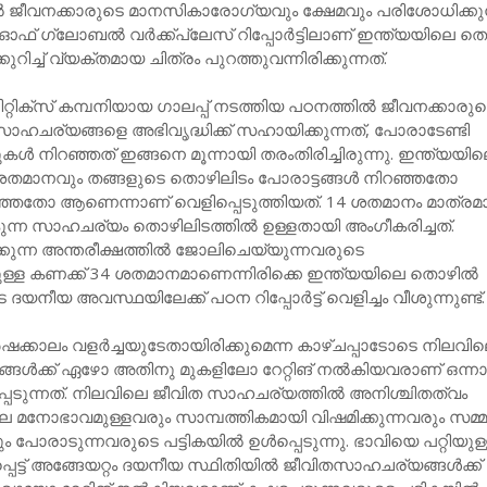
ീവനക്കാരുടെ മാനസികാരോഗ്യവും ക്ഷേമവും പരിശോധിക്കുന
റേറ്റ് ഓഫ് ഗ്ലോബൽ വർക്ക്‌പ്ലേസ് റിപ്പോർട്ടിലാണ് ഇന്ത്യയിലെ 
ിച്ച് വ്യക്തമായ ചിത്രം പുറത്തുവന്നിരിക്കുന്നത്.
്റിക്സ് കമ്പനിയായ ഗാലപ്പ് നടത്തിയ പഠനത്തിൽ ജീവനക്കാരുട
ാഹചര്യങ്ങളെ അഭിവൃദ്ധിക്ക് സഹായിക്കുന്നത്, പോരാടേണ്ടി
ാടുകൾ നിറഞ്ഞത് ഇങ്ങനെ മൂന്നായി തരംതിരിച്ചിരുന്നു. ഇന്ത്യയി
ശതമാനവും തങ്ങളുടെ തൊഴിലിടം പോരാട്ടങ്ങൾ നിറഞ്ഞതോ
റഞ്ഞതോ ആണെന്നാണ് വെളിപ്പെടുത്തിയത്. 14 ശതമാനം മാത്രമ
കുന്ന സാഹചര്യം തൊഴിലിടത്തിൽ ഉള്ളതായി അംഗീകരിച്ചത്.
ക്കുന്ന അന്തരീക്ഷത്തിൽ ജോലിചെയ്യുന്നവരുടെ
ള കണക്ക് 34 ശതമാനമാണെന്നിരിക്കെ ഇന്ത്യയിലെ തൊഴിൽ
യനീയ അവസ്ഥയിലേക്ക് പഠന റിപ്പോർട്ട് വെളിച്ചം വീശുന്നുണ്ട്.
ക്കാലം വളർച്ചയുടേതായിരിക്കുമെന്ന കാഴ്ചപ്പാടോടെ നിലവി
ങൾക്ക് ഏഴോ അതിനു മുകളിലോ റേറ്റിങ് നൽകിയവരാണ് ഒന്നാ
പെടുന്നത്. നിലവിലെ ജീവിത സാഹചര്യത്തിൽ അനിശ്ചിതത്വം
ല മനോഭാവമുള്ളവരും സാമ്പത്തികമായി വിഷമിക്കുന്നവരും സമ്മർ
ം പോരാടുന്നവരുടെ പട്ടികയിൽ ഉൾപ്പെടുന്നു. ഭാവിയെ പറ്റിയുള
്പെട്ട് അങ്ങേയറ്റം ദയനീയ സ്ഥിതിയിൽ ജീവിതസാഹചര്യങ്ങൾക്ക്