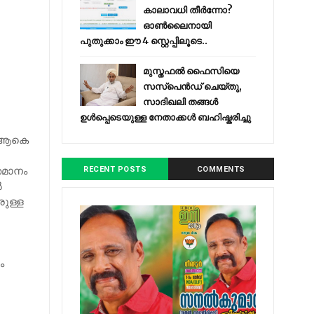
കാലാവധി തീർന്നോ?
ഓൺലൈനായി
പുതുക്കാം ഈ 4 സ്റ്റെപ്പിലൂടെ..
മുസ്തഫൽ ഫൈസിയെ
സസ്‌പെൻഡ് ചെയ്തു,
സാദിഖലി തങ്ങൾ
ഉൾപ്പെടെയുള്ള നേതാക്കൾ ബഹിഷ്കരിച്ചു
ലെ ആകെ
ശതമാനം
RECENT POSTS
COMMENTS
ൽ
രുള്ള
ം