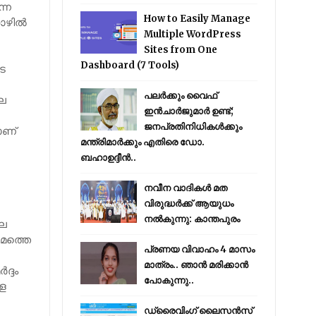
്ന
How to Easily Manage
തൊഴിൽ
Multiple WordPress
Sites from One
Dashboard (7 Tools)
െ
പലർക്കും വൈഫ്
ലെ
ഇൻചാർജുമാർ ഉണ്ട്;
ജനപ്രതിനിധികൾക്കും
ാണ്
മന്ത്രിമാർക്കും എതിരെ ഡോ.
ബഹാഉദ്ദീൻ..
നവീന വാദികൾ മത
വിരുദ്ധർക്ക് ആയുധം
നൽകുന്നു: കാന്തപുരം
ലെ
മത്തെ
പ്രണയ വിവാഹം 4 മാസം
മാത്രം.. ഞാൻ മരിക്കാൻ
ദ്ദം
പോകുന്നു..
്ള
ഡ്രൈവിംഗ് ലൈസൻസ്