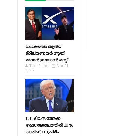
ലോകത്തെ ആദ്യ
ട്രില്യണയർ ആയി
മാറാൻ ഇലോൺ മസ്ക്..
Tech Editor
Mar 21,
2026
150 ദിവസത്തേക്ക്
ആഗോളതലത്തിൽ 10%
താരിഫ്, സുപ്രീം