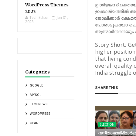
ഊർജ്ജസ്വലതയോടെ
WordPress Themes
ഇക്കാര്യത്തിൽ 
2023
Tech Editor
Jan 01,
ജോലിക്കാർ ക്ഷേമത
2023
പോരാടുകയോ ചെയ്യ
ആത്മാർത്ഥതയും പ
Story Short: Ge
higher position
that living con
overall quality 
India struggle o
Categories
GOOGLE
SHARE THIS
MYSQL
TECHNEWS
WORDPRESS
CPANEL
ELECTION
വനിതാ മന്ത്രിമാർക്