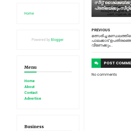
സീറ്റ്; ശൈലജയ്ക്ക
പ്രതിഭയ്ക്കും സീറ്റില
Home
PREVIOUS
മത്സരിച്ച മണ്ഡലത്തിലെല
Powered by
Blogger
.
പാലക്കാട് ഉപതിരഞ്ഞെട
വീണേക്കും...
POST
COMME
Menu
No comments
Home
About
Contact
Advertise
Business