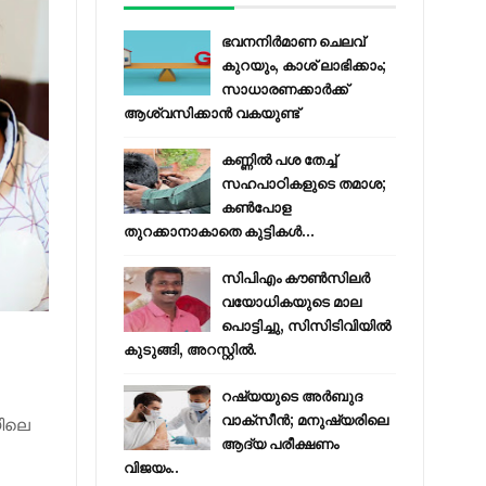
ഭവനനിർമാണ ചെലവ്
കുറയും, കാശ് ലാഭിക്കാം;
സാധാരണക്കാർക്ക്
ആശ്വസിക്കാൻ വകയുണ്ട്
കണ്ണിൽ പശ തേച്ച്
സഹപാഠികളുടെ തമാശ;
കൺപോള
തുറക്കാനാകാതെ കുട്ടികൾ...
സിപിഎം കൗണ്‍സിലര്‍
വയോധികയുടെ മാല
പൊട്ടിച്ചു, സിസിടിവിയില്‍
കുടുങ്ങി, അറസ്റ്റില്‍.
റഷ്യയുടെ അര്‍ബുദ
വാക്‌സീന്‍; മനുഷ്യരിലെ
യിലെ
ആദ്യ പരീക്ഷണം
വിജയം..