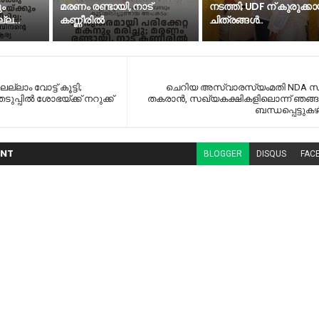
ും
മരണം രണ്ടായി, നാട്
നടത്തി; UDF ന് കുരുക്കാ
്ല...
കണ്ണീരില്‍
ചിത്രങ്ങൾ..
്ലാം വോട്ട് കൂട്ടി;
ചെറിയ അസ്വാരസ്യംമതി NDA സര്
ുപ്പിൽ ശോഭയ്ക്ക് നറുക്ക്
തകരാൻ, സഖ്യകക്ഷികളിലൊന്ന് ഞങ്ങ
ബന്ധപ്പെട്ടുകഴ
NT
BLOGGER
DISQUS
FAC