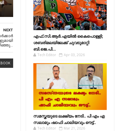
യി
NEXT
‍ക്കാർ
എഫ്​.സി.ആർ.എയിൽ കൈപൊള്ളി;
ളുമായി
ശബരിമലയിലേക്ക്​ ചുവടുമാറ്റി
ിഞ്ഞു...
ബി.ജെ.പി...
Tech Editor
Apr 03, 2026
EBOOK
സമസ്തയുടെ ലക്ഷ്യം നേടി.. പി എം എ
സലാമും ഷാഫി ചാലിയവും ഔട്ട്..
Tech Editor
Mar 21, 2026