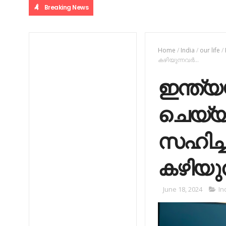
Breaking News
Home
/
India
/
our life
/
കഴിയുന്നവർ...
ഇന്ത്യ
ചെയ്യ
സഹിച്ചും
കഴിയുന
June 18, 2024
In