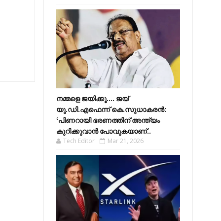
നമ്മളെ ജയിക്കൂ.... ജയ്
യു.ഡി.എഫെന്ന് കെ.സുധാകരൻ:
‘പിണറായി ഭരണത്തിന് അന്ത്യം
കുറിക്കുവാൻ പോവുകയാണ്..
Tech Editor
Mar 21, 2026