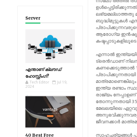
നാലോ അതിൽ താഴെയ
ഉൾപ്പെട്ടിരിക്കുന
ലഭ്യമല്ലാത്തതു 
Server
ബുദ്ധിമുട്ടുകൾ എന
പ്രാപിക്കുന്നവരു
ആരോഗ്യ ഇൻഷുറൻ
കഷ്ടപ്പാടുകളിലൂട
എന്നാൽ ഇന്ത്യ
ട്രെൻഡാണ് നിലനിൽ
കണക്കെടുത്താൽ 1
എന്താണ് ക്ലൗഡ്
പ്രാപിക്കുന്നതായി
ഹോസ്റ്റിംഗ്?
മാത്രമാണെങ്കില
Tech Editor
Jul 19,
2024
ഇന്ത്യ രണ്ടാം സ്ഥാ
രാജ്യം നേപ്പാളണ
തോന്നുന്നതായി 35
മേഖലയിലെ ഏറ്റവും
അനുഭവിക്കുന്നവര
ജീവനക്കാർ മാത്രമാ
സാഹചര്യങ്ങൾ പ്
40 Best Free