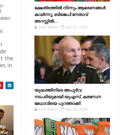
ം.
ക്ഷേത്രത്തിൽ നിന്നും ആഭരണങ്ങൾ
ൽ
കവർന്നു; ബിജെപി നേതാവ്
ടുകയോ
അറസ്റ്റിൽ...
Tech Editor
Apr 03, 2026
്.
n
ude
ct the
es in
യുദ്ധത്തിനിടെ അപൂർവ
നടപടിയുമായി യുഎസ്, കരസേന
മേധാവിയെ പുറത്താക്കി
Tech Editor
Apr 03, 2026
ശും
ഴ്ച