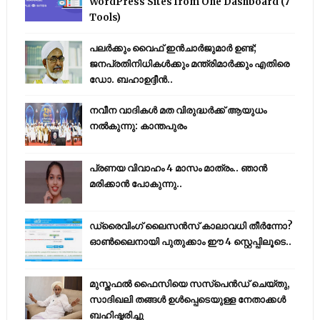
WordPress Sites from One Dashboard (7
Tools)
പലർക്കും വൈഫ് ഇൻചാർജുമാർ ഉണ്ട്;
ജനപ്രതിനിധികൾക്കും മന്ത്രിമാർക്കും എതിരെ
ഡോ. ബഹാഉദ്ദീൻ..
നവീന വാദികൾ മത വിരുദ്ധർക്ക് ആയുധം
നൽകുന്നു: കാന്തപുരം
പ്രണയ വിവാഹം 4 മാസം മാത്രം.. ഞാൻ
മരിക്കാൻ പോകുന്നു..
ഡ്രൈവിംഗ് ലൈസൻസ് കാലാവധി തീർന്നോ?
ഓൺലൈനായി പുതുക്കാം ഈ 4 സ്റ്റെപ്പിലൂടെ..
മുസ്തഫൽ ഫൈസിയെ സസ്‌പെൻഡ് ചെയ്തു,
സാദിഖലി തങ്ങൾ ഉൾപ്പെടെയുള്ള നേതാക്കൾ
ബഹിഷ്കരിച്ചു