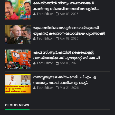
ക്ഷേത്രത്തിൽ നിന്നും ആഭരണങ്ങൾ
കവർന്നു; ബിജെപി നേതാവ് അറസ്റ്റിൽ...
Tech Editor
Apr 03, 2026
യുദ്ധത്തിനിടെ അപൂർവ നടപടിയുമായി
യുഎസ്, കരസേന മേധാവിയെ പുറത്താക്കി
Tech Editor
Apr 03, 2026
എഫ്​.സി.ആർ.എയിൽ കൈപൊള്ളി;
ശബരിമലയിലേക്ക്​ ചുവടുമാറ്റി ബി.ജെ.പി...
Tech Editor
Apr 03, 2026
സമസ്തയുടെ ലക്ഷ്യം നേടി.. പി എം എ
സലാമും ഷാഫി ചാലിയവും ഔട്ട്..
Tech Editor
Mar 21, 2026
CLOUD NEWS