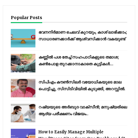
Popular Posts
ഭവനനിർമാണ ചെലവ് കുറയും, കാശ് ലാഭിക്കാം;
സാധാരണക്കാർക്ക് ആശ്വസിക്കാൻ വകയുണ്ട്
കണ്ണിൽ പശ തേച്ച് സഹപാഠികളുടെ തമാശ;
കൺപോള തുറക്കാനാകാതെ കുട്ടികൾ...
സിപിഎം കൗണ്‍സിലര്‍ വയോധികയുടെ മാല
പൊട്ടിച്ചു, സിസിടിവിയില്‍ കുടുങ്ങി, അറസ്റ്റില്‍.
റഷ്യയുടെ അര്‍ബുദ വാക്‌സീന്‍; മനുഷ്യരിലെ
ആദ്യ പരീക്ഷണം വിജയം..
How to Easily Manage Multiple