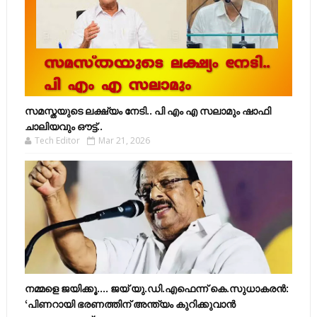
സമസ്തയുടെ ലക്ഷ്യം നേടി.. പി എം എ സലാമും ഷാഫി
ചാലിയവും ഔട്ട്..
Tech Editor
Mar 21, 2026
നമ്മളെ ജയിക്കൂ.... ജയ് യു.ഡി.എഫെന്ന് കെ.സുധാകരൻ:
‘പിണറായി ഭരണത്തിന് അന്ത്യം കുറിക്കുവാൻ