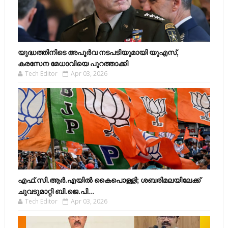
യുദ്ധത്തിനിടെ അപൂർവ നടപടിയുമായി യുഎസ്,
കരസേന മേധാവിയെ പുറത്താക്കി
Tech Editor
Apr 03, 2026
എഫ്​.സി.ആർ.എയിൽ കൈപൊള്ളി; ശബരിമലയിലേക്ക്​
ചുവടുമാറ്റി ബി.ജെ.പി...
Tech Editor
Apr 03, 2026