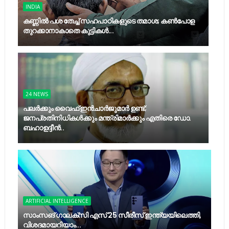
INDIA
കണ്ണിൽ പശ തേച്ച് സഹപാഠികളുടെ തമാശ; കൺപോള
തുറക്കാനാകാതെ കുട്ടികൾ...
24 NEWS
പലർക്കും വൈഫ് ഇൻചാർജുമാർ ഉണ്ട്;
ജനപ്രതിനിധികൾക്കും മന്ത്രിമാർക്കും എതിരെ ഡോ.
ബഹാഉദ്ദീൻ..
ARTIFICIAL INTELLIGENCE
സാംസങ് ഗാലക്‌സി എസ് 25 സീരീസ് ഇന്ത്യയിലെത്തി,
വിശദമായറിയാം...