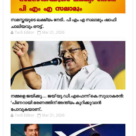
സമസ്തയുടെ ലക്ഷ്യം നേടി.. പി എം എ സലാമും ഷാഫി
ചാലിയവും ഔട്ട്..
Tech Editor
Mar 21, 2026
നമ്മളെ ജയിക്കൂ.... ജയ് യു.ഡി.എഫെന്ന് കെ.സുധാകരൻ:
‘പിണറായി ഭരണത്തിന് അന്ത്യം കുറിക്കുവാൻ
പോവുകയാണ്..
Tech Editor
Mar 21, 2026