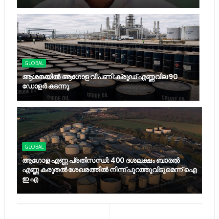
GLOBAL
ആശങ്കയിൽ ആഗോള വിപണി:ക്രൂഡ് എണ്ണവില 90
ഡോളർ കടന്നു
GLOBAL
ആഗോള എണ്ണ പ്രതിസന്ധി: 400 ദശലക്ഷം ബാരൽ
എണ്ണ കരുതൽ ശേഖരത്തിൽ നിന്ന് പുറത്തുവിടുമെന്ന് ഐ
ഇ എ