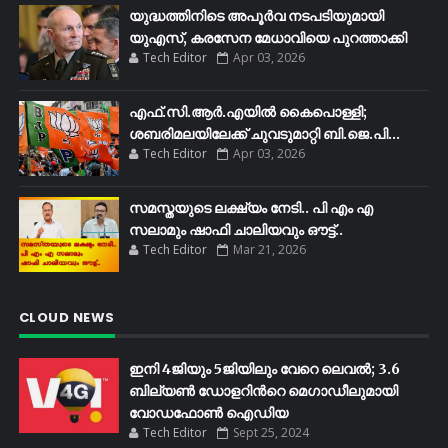
യുദ്ധത്തിനിടെ അപൂർവ നടപടിയുമായി
യുഎസ്, കരസേന മേധാവിയെ പുറത്താക്കി
Tech Editor
Apr 03, 2026
എഫ്​.സി.ആർ.എയിൽ കൈപൊള്ളി;
ശബരിമലയിലേക്ക്​ ചുവടുമാറ്റി ബി.ജെ.പി...
Tech Editor
Apr 03, 2026
സമസ്തയുടെ ലക്ഷ്യം നേടി.. പി എം എ
സലാമും ഷാഫി ചാലിയവും ഔട്ട്..
Tech Editor
Mar 21, 2026
CLOUD NEWS
ഇനി 4ജിയും 5ജിയിലും വേറെ ലെവൽ; 3.6
ബില്യണ്‍ ഡോളറിന്‍റെ മെഗാഡീലുമായി
വോഡഫോണ്‍ ഐഡിയ
Tech Editor
Sept 25, 2024