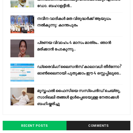
ഡോ. ബഹാഉദ്ദീൻ..
നവീന വാദികൾ മത വിരുദ്ധർക്ക് ആയുധം
നൽകുന്നു: കാന്തപുരം
പ്രണയ വിവാഹം 4 മാസം മാത്രം.. ഞാൻ
മരിക്കാൻ പോകുന്നു..
ഡ്രൈവിംഗ് ലൈസൻസ് കാലാവധി തീർന്നോ?
ഓൺലൈനായി പുതുക്കാം ഈ 4 സ്റ്റെപ്പിലൂടെ..
മുസ്തഫൽ ഫൈസിയെ സസ്‌പെൻഡ് ചെയ്തു,
സാദിഖലി തങ്ങൾ ഉൾപ്പെടെയുള്ള നേതാക്കൾ
ബഹിഷ്കരിച്ചു
RECENT POSTS
COMMENTS