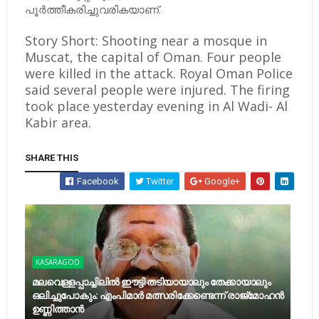
പൂര്‍ത്തീകരിച്ചുവരികയാണ്.
Story Short: Shooting near a mosque in
Muscat, the capital of Oman. Four people
were killed in the attack. Royal Oman Police
said several people were injured. The firing
took place yesterday evening in Al Wadi- Al
Kabir area.
SHARE THIS
Facebook
Twitter
Google+
KASARAGOD
മലവെള്ളപ്പാച്ചിലില്‍ ഈട്ടി തടിയായാലും തേക്കായാലും
ഒലിച്ചുപോകും: എംപിമാര്‍ മത്സരിക്കേണ്ടെന്ന് രാജ്‌മോഹന്‍
ഉണ്ണിത്താന്‍