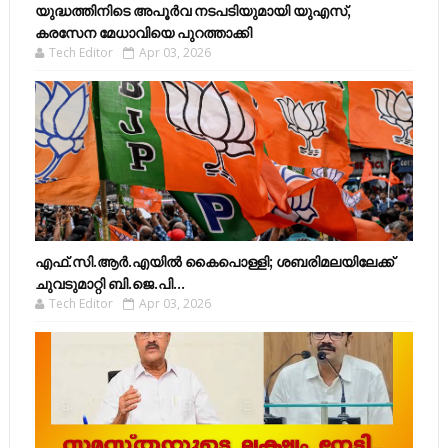
യുദ്ധത്തിനിടെ അപൂർവ നടപടിയുമായി യുഎസ്,
കരസേന മേധാവിയെ പുറത്താക്കി
Tech Editor
Apr 03, 2026
എഫ്​.സി.ആർ.എയിൽ കൈപൊള്ളി; ശബരിമലയിലേക്ക്​
ചുവടുമാറ്റി ബി.ജെ.പി...
Tech Editor
Apr 03, 2026