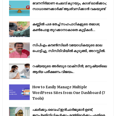
ഭവനനിർമാണ ചെലവ് കുറയും, കാശ് ലാഭിക്കാം;
സാധാരണക്കാർക്ക് ആശ്വസിക്കാൻ വകയുണ്ട്
കണ്ണിൽ പശ തേച്ച് സഹപാഠികളുടെ തമാശ;
കൺപോള തുറക്കാനാകാതെ കുട്ടികൾ...
സിപിഎം കൗണ്‍സിലര്‍ വയോധികയുടെ മാല
പൊട്ടിച്ചു, സിസിടിവിയില്‍ കുടുങ്ങി, അറസ്റ്റില്‍.
റഷ്യയുടെ അര്‍ബുദ വാക്‌സീന്‍; മനുഷ്യരിലെ
ആദ്യ പരീക്ഷണം വിജയം..
How to Easily Manage Multiple
WordPress Sites from One Dashboard (7
Tools)
പലർക്കും വൈഫ് ഇൻചാർജുമാർ ഉണ്ട്;
ജനപ്രതിനിധികൾക്കും മന്ത്രിമാർക്കും എതിരെ