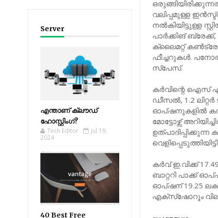
ഒരുങ്ങിയിരിക്കുന്ന
വലിപ്പമുള്ള ഇന്‍സ്ട
നല്‍കിയിട്ടുള്ള സ്റ
Server
പാര്‍ക്കിങ് ബ്രേക്
ക്ലൈമറ്റ് കണ്‍ട്ര
ഫീച്ചറുകള്‍. പനോര
സ്പേസ്.
കര്‍വിന്റെ ഐസ് എന്‍ജ
ഡീസല്‍, 1.2 ലിറ്റര്
ഓപ്ഷനുകളില്‍ കര്
എന്താണ് ക്ലൗഡ്
മോട്ടോഴ്സ് അറിയിച്ച
ഹോസ്റ്റിംഗ്?
Tech Editor
Jul 19,
ഉത്പാദിപ്പിക്കുന്ന
2024
വെളിപ്പെടുത്തിയിട്ട
കര്‍വ് ഇ.വിക്ക് 17
ബാറ്ററി പാക്ക് ഓപ
ഓപ്ഷന് 19.25 ലക്
എക്സ്ഷോറൂം വില
40 Best Free