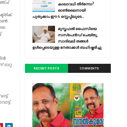
ഇഞ്ച്
കാലാവധി തീർന്നോ?
ഓൺലൈനായി
ട്രിക്
പുതുക്കാം ഈ 4 സ്റ്റെപ്പിലൂടെ..
ോണ്‍
ിലെ
മുസ്തഫൽ ഫൈസിയെ
്
സസ്‌പെൻഡ് ചെയ്തു,
സാദിഖലി തങ്ങൾ
ഉൾപ്പെടെയുള്ള നേതാക്കൾ ബഹിഷ്കരിച്ചു
ന്‍
 ടാറ്റ
RECENT POSTS
COMMENTS
ട്ട്
ാട്ട്