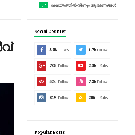
BJP
ക്ഷേത്രത്തിൽ നിന്നും ആഭരണങ്ങൾ കവർന്നു; ബിജെപി ന
Social Counter
വ്
3.5k
Likes
1.7k
Follow
735
Follow
2.8k
Subs
524
Follow
7.3k
Follow
849
Follow
286
Subs
Popular Posts