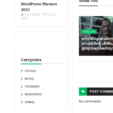
SHARE THIS
WordPress Themes
2023
Tech Editor
Jan 01,
2023
HEADLINE
ഗോവിന്ദച്ചാമി കിടന്
സെല്ലിന്റെ ചിത്രം, 
ഇരുമ്പ് കമ്പികൾ മുറിച്
Categories
GOOGLE
MYSQL
TECHNEWS
POST
COMME
WORDPRESS
No comments
CPANEL