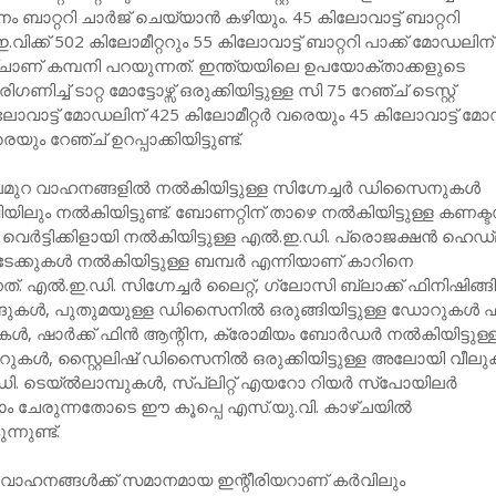
ാനം ബാറ്ററി ചാര്‍ജ് ചെയ്യാന്‍ കഴിയും. 45 കിലോവാട്ട് ബാറ്ററി
 ഇ.വിക്ക് 502 കിലോമീറ്ററും 55 കിലോവാട്ട് ബാറ്ററി പാക്ക് മോഡലിന
്ചാണ് കമ്പനി പറയുന്നത്. ഇന്ത്യയിലെ ഉപയോക്താക്കളുടെ
ിച്ച് ടാറ്റ മോട്ടോഴ്സ് ഒരുക്കിയിട്ടുള്ള സി 75 റേഞ്ച് ടെസ്റ്റ്
ലോവാട്ട് മോഡലിന് 425 കിലോമീറ്റര്‍ വരെയും 45 കിലോവാട്ട് മ
െയും റേഞ്ച് ഉറപ്പാക്കിയിട്ടുണ്ട്.
ുറ വാഹനങ്ങളില്‍ നല്‍കിയിട്ടുള്ള സിഗ്നേച്ചര്‍ ഡിസൈനുകള്‍
യിലും നല്‍കിയിട്ടുണ്ട്. ബോണറ്റിന് താഴെ നല്‍കിയിട്ടുള്ള കണക്
വെര്‍ട്ടിക്കിളായി നല്‍കിയിട്ടുള്ള എല്‍.ഇ.ഡി. പ്രൊജക്ഷന്‍ ഹെഡ്‌ല
േക്കുകള്‍ നല്‍കിയിട്ടുള്ള ബമ്പര്‍ എന്നിയാണ് കാറിനെ
്. എല്‍.ഇ.ഡി. സിഗ്നേച്ചര്‍ ലൈറ്റ്, ഗ്ലോസി ബ്ലാക്ക് ഫിനിഷിങ്ങ
ള്‍, പുതുമയുള്ള ഡിസൈനില്‍ ഒരുങ്ങിയിട്ടുള്ള ഡോറുകള്‍ ഫ്
‍, ഷാര്‍ക്ക് ഫിന്‍ ആന്റിന, ക്രോമിയം ബോര്‍ഡര്‍ നല്‍കിയിട്ടുള്
കള്‍, സ്റ്റൈലിഷ് ഡിസൈനില്‍ ഒരുക്കിയിട്ടുള്ള അലോയി വീലുക
. ടെയ്ല്‍ലാമ്പുകള്‍, സ്പ്ലിറ്റ് എയറോ റിയര്‍ സ്‌പോയിലര്‍
ം ചേരുന്നതോടെ ഈ കൂപ്പെ എസ്.യു.വി. കാഴ്ചയില്‍
നുണ്ട്.
വാഹനങ്ങള്‍ക്ക് സമാനമായ ഇന്റീരിയറാണ് കര്‍വിലും