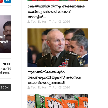
ക്ഷേത്രത്തിൽ നിന്നും ആഭരണങ്ങൾ
കവർന്നു; ബിജെപി നേതാവ്
അറസ്റ്റിൽ...
Tech Editor
Apr 03, 2026
ഡി​
​ല​യിൽ,
NEXT
ാടകവീട്
യുദ്ധത്തിനിടെ അപൂർവ
തിയോ?
നടപടിയുമായി യുഎസ്, കരസേന
മേധാവിയെ പുറത്താക്കി
Tech Editor
Apr 03, 2026
EBOOK