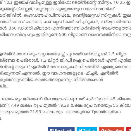
ത്. 12.3 ഇഞ്ച് വലിപ്പമുള്ള ഇന്‍ഫോടെയ്ന്‍മെന്റ് സിസ്റ്റം, 10.25 
്രുമെന്റ് ക്ലസ്റ്റര്‍, ടാറ്റയുടെ പുതുതലമുറ വാഹനങ്ങള്‍ക്ക്
്റിയറിങ് വീല്‍, ഹെഡ്അപ് ഡിസ്‌പ്ലേ, വെന്റിലേറ്റഡ് സീറ്റുകള്‍, ഇലക്
ക്, വയര്‍ലെസ് ചാര്‍ജര്‍, കണക്ടഡ് കാര്‍ ഫീച്ചറുകള്‍, ഡ്യുവല്‍ സ
ോള്‍, 360 ഡിഗ്രി ക്യാമറ എന്നിവയാണ് കര്‍വിന്റെ അകത്തളത്ത
മിക് സണ്‍റൂഫും ഇതിലുണ്ട്. 500 ലിറ്ററാണ് വാഹനത്തിന്‍റെ ബൂട്ട
ിന്‍ മോഡലും ടാറ്റ മോട്ടോഴ്സ് പുറത്തിറക്കിയിട്ടുണ്ട്. 1.5 ലിറ്റര്‍
‍ ടര്‍ബോ പെട്രോള്‍, 1.2 ലിറ്റര്‍ ജി.ഡി.ഐ പെട്രോള്‍ എന്നീ എന്‍ജി
‍വിന്റെ ഐസ് എന്‍ജിന്‍ മോഡലുകള്‍ നിരത്തില്‍ എത്തുമെന്നാണ്
ിരിക്കുന്നത്. എന്നാല്‍, ഈ വാഹനങ്ങളുടെ ഫീച്ചര്‍, എന്‍ജിന്‍
 കരുത്ത് തുടങ്ങിയ കാര്യങ്ങളൊന്നും നിര്‍മാതാക്കള്‍
ില്ല.
.49 ലക്ഷം രൂപയിലാണ് വില ആരംഭിക്കുന്നത്. കര്‍വ് ഇ.വി. 45 കിലോവാ
്ഷന് 17.49 ലക്ഷം രൂപ മുതല്‍ 19.29 ലക്ഷം രൂപ വരെയും 55 കിലോവ
ഷം രൂപ മുതല്‍ 21.99 ലക്ഷം രൂപ വരെയുമാണ് ഇന്ത്യയിലെ
.
Facebook
Twitter
Google+