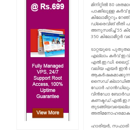
മിനിറ്റില്‍ 80 ശതമ
പാക്കിലുള്ള കര്‍വ്
കിലോമീറ്ററും റേഞ
ഡ്രൈവിങ് രീതി പരിഗണ
അനുസരിച്ച് 55 കി
350 കിലോമീറ്റര്‍ വര
ടാറ്റയുടെ പുതുതലമ
എല്ലാം കര്‍വ് ഇ.വി
എല്‍.ഇ.ഡി. ലൈറ്റ്, 
വലിയ എയര്‍ ഇന്‍ ട
ആകര്‍ഷകമാക്കുന്നത
സൈഡ് ക്ലാഡിങ്ങുക
ഡോര്‍ ഹാന്‍ഡിലുകള്
വിന്‍ഡോ ബോര്‍ഡറു
കണക്ടഡ് എല്‍.ഇ.ഡി
തുടങ്ങിയവയെല്ലാ
അതിമനോഹരമാകുന്
ഹാരിയര്‍, സഫാരി 