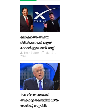
ലോകത്തെ ആദ്യ
ട്രില്യണയർ ആയി
മാറാൻ ഇലോൺ മസ്ക്..
Tech Editor
Mar 21,
2026
150 ദിവസത്തേക്ക്
ആഗോളതലത്തിൽ 10%
താരിഫ്, സുപ്രീം