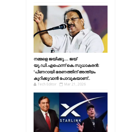
നമ്മളെ ജയിക്കൂ.... ജയ്
യു.ഡി.എഫെന്ന് കെ.സുധാകരൻ:
‘പിണറായി ഭരണത്തിന് അന്ത്യം
കുറിക്കുവാൻ പോവുകയാണ്..
Tech Editor
Mar 21, 2026