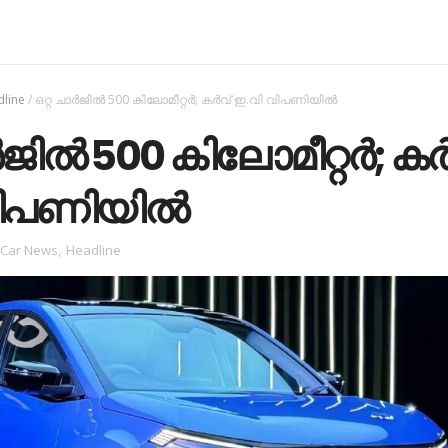
line
/
ഒറ്റ ചാർജിൽ 500 കിലോമീറ്റർ; കർവ് ഇ.വി വിപണിയിൽ
ാർജിൽ 500 കിലോമീറ്റർ; കർ
വിപണിയിൽ
Car News
,
Headline