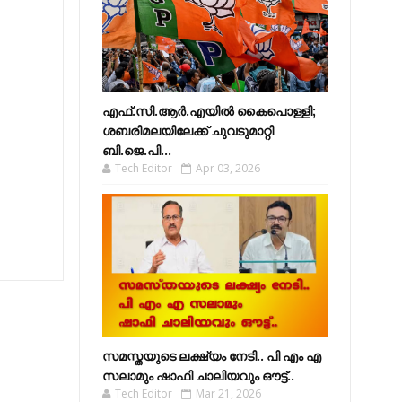
എഫ്​.സി.ആർ.എയിൽ കൈപൊള്ളി;
ശബരിമലയിലേക്ക്​ ചുവടുമാറ്റി
ബി.ജെ.പി...
Tech Editor
Apr 03, 2026
സമസ്തയുടെ ലക്ഷ്യം നേടി.. പി എം എ
സലാമും ഷാഫി ചാലിയവും ഔട്ട്..
Tech Editor
Mar 21, 2026