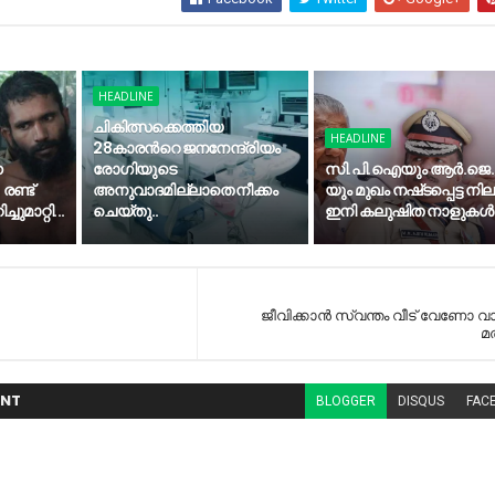
HEADLINE
ചികിത്സക്കെത്തിയ
HEADLINE
28കാരന്‍റെ ജനനേന്ദ്രിയം
ന
രോഗിയുടെ
സി.​പി.​ഐ​യും ആ​ർ.​ജെ.​
രണ്ട്
അനുവാദമില്ലാതെ നീക്കം
യും മു​ഖം ന​ഷ്​​​ട​പ്പെ​ട്ട നി
ചുമാറ്റി...
ചെയ്തു..
ഇനി കലുഷിത നാളുകൾ
ജീവിക്കാൻ സ്വന്തം വീട് വേണോ വ
മ
NT
BLOGGER
DISQUS
FAC