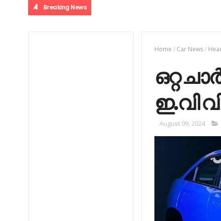
Breaking News
Home
/
Car News
/
Head
ഒറ്റ ച
ഇ.വി 
August 09, 2024