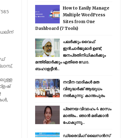
How to Easily Manage
് 585
Multiple WordPress
Sites from One
Dashboard (7 Tools)
ോഡലിന്
പലർക്കും വൈഫ്
ഇൻചാർജുമാർ ഉണ്ട്;
ജനപ്രതിനിധികൾക്കും
ടഡ്
മന്ത്രിമാർക്കും എതിരെ ഡോ.
ാമ്പ്,
ബഹാഉദ്ദീൻ..
ിലുള്ള
നവീന വാദികൾ മത
‌ളഷ്
വിരുദ്ധർക്ക് ആയുധം
ള
നൽകുന്നു: കാന്തപുരം
ള്‍,
പ്രണയ വിവാഹം 4 മാസം
മാത്രം.. ഞാൻ മരിക്കാൻ
പോകുന്നു..
ഡ്രൈവിംഗ് ലൈസൻസ്