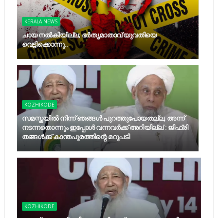
KERALA NEWS
ചായ നൽകിയില്ല; ഭർതൃമാതാവ് യുവതിയെ
വെട്ടിക്കൊന്നു..
KOZHIKODE
സമസ്തയിൽ നിന്ന് ഞങ്ങള്‍ പുറത്തുപോയതല്ല, അന്ന്
നടന്നതൊന്നും ഇപ്പോൾ വന്നവർക്ക് അറിയില്ല': ജിഫ്രി
തങ്ങൾക്ക് കാന്തപുരത്തിന്റെ മറുപടി
KOZHIKODE