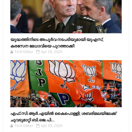
യുദ്ധത്തിനിടെ അപൂർവ നടപടിയുമായി യുഎസ്,
കരസേന മേധാവിയെ പുറത്താക്കി
Tech Editor
Apr 03, 2026
എഫ്​.സി.ആർ.എയിൽ കൈപൊള്ളി; ശബരിമലയിലേക്ക്​
ചുവടുമാറ്റി ബി.ജെ.പി...
Tech Editor
Apr 03, 2026