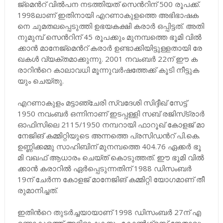
ജ്​​​മെ​ന്‍റ്​ വി​ൽ​പ​ന ന​ട​ത്തി​യ​ത്​ സെ​ന്‍റി​ന്​ 500 രൂ​പ​ക്ക്.
1998ലാ​ണ്​ ഇ​തി​നാ​യി എ​റ​ണാ​കു​ള​ത്തെ അ​ഭി​ഭാ​ഷ​ക​
നെ ചു​മ​ത​ല​പ്പെ​ടു​ത്തി ഉ​ഭ​യ​ക​ക്ഷി ക​രാ​ർ ഒ​പ്പി​ട്ട​ത്. അ​തി​
നു​മു​മ്പ്​ സെ​ന്‍റി​ന്​ 45 രൂ​പ​ക്കും മു​ന​മ്പ​ത്തെ ഭൂ​മി വി​ൽ​
ക്കാ​ൻ മാ​നേ​ജ്​​മെ​ന്‍റ്​ ക​രാ​ർ ഉ​ണ്ടാ​ക്കി​യി​ട്ടു​ള്ള​താ​യി രേ​
ഖ​ക​ൾ വ്യ​ക്ത​മാ​ക്കു​ന്നു. 2001 ന​വം​ബ​ർ 22ന്​ ​ഈ ക​
രാ​റി​ന്‍റെ കാ​ലാ​വ​ധി മൂ​ന്നു​വ​ർ​ഷ​ത്തേ​ക്ക്​ കൂ​ടി നീ​ട്ടു​ക​
യും ചെ​യ്തു.
എ​റ​ണാ​കു​ളം മ​ട്ടാ​ഞ്ചേ​രി സ്വ​ദേ​ശി സി​ദ്ദീ​ഖ്​ സേ​ട്ട്​
1950 ന​വം​ബ​ർ ഒ​ന്നി​നാ​ണ്​ ഇ​ട​പ്പ​ള്ളി സ​ബ്​ ര​ജി​സ്​​ട്രാ​ർ
ഓ​ഫി​സി​ലെ 2115/1950 ന​മ്പ​റാ​യി ഫാ​റൂ​ഖ് കോ​ള​ജ് മാ​
നേ​ജി​ങ്​ ക​മ്മി​റ്റി​യു​ടെ അ​ന്ന​ത്തെ പ്ര​സി​ഡ​ന്‍റ്​ പി.​കെ.
ഉ​ണ്ണി​ക്ക​മ്മു സാ​ഹി​ബി​ന് മു​ന​മ്പ​ത്തെ 404.76 ഏ​ക്ക​ർ ഭൂ​
മി വ​ഖ​ഫ്​ ആ​ധാ​രം ചെ​യ്ത്​ കൊ​ടു​ത്ത​ത്. ഈ ​ഭൂ​മി വി​ൽ​
ക്കാ​ൻ ക​രാ​റി​ൽ ഏ​ർ​പ്പെ​ടു​ന്ന​തി​ന്​ 1988 ഡി​സം​ബ​ർ
19ന്​ ​ചേ​ർ​ന്ന കോ​ള​ജ്​ മാ​നേ​ജി​ങ്​ ക​മ്മി​റ്റി യോ​ഗ​മാ​ണ്​ തീ​
രു​മാ​നി​ച്ച​ത്.
ഇ​തി​ന്‍റെ തു​ട​ർ​ച്ച​യാ​യാ​ണ്​ 1998 ഡി​സം​ബ​ർ 27ന്​ ​എ​
റ​ണാ​കു​ള​ത്ത്​ അ​ഭി​ഭാ​ഷ​ക​നും കോ​ൺ​ഗ്ര​സ്​ നേ​താ​വു​