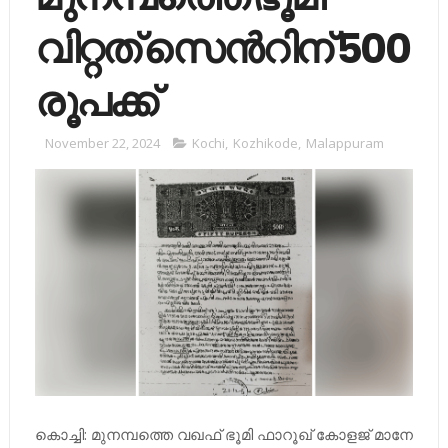
വിറ്റത്​ സെന്‍റിന്​ 500
രൂപക്ക്​
November 22, 2024
Kochi
,
Kozhikode
,
Malappuram
കൊ​ച്ചി: മു​ന​മ്പ​ത്തെ വ​ഖ​ഫ്​ ഭൂ​മി ഫാ​റൂ​ഖ്​ കോ​ള​ജ്​ മാ​നേ​