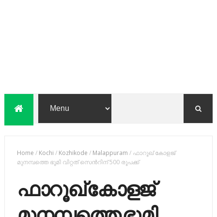
Home
/
Kochi
/
Kozhikode
/
Malappuram
/
ഫാറൂഖ്​ കോളജ്​
മുനമ്പത്തെ ഭൂമി വിറ്റത്​ സെന്‍റിന്​ 500 രൂപക്ക്​
ഫാറൂഖ്​ കോളജ്​
മുനമ്പത്തെ ഭൂമി