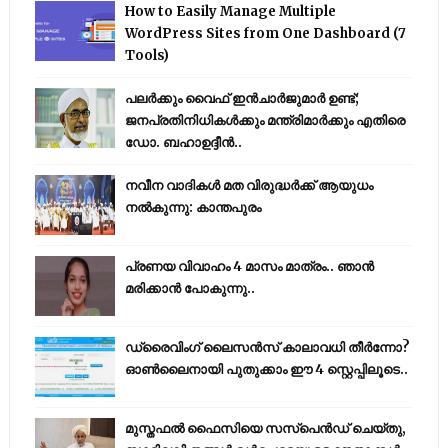
How to Easily Manage Multiple
WordPress Sites from One Dashboard (7
Tools)
പലർക്കും വൈഫ് ഇൻചാർജുമാർ ഉണ്ട്;
ജനപ്രതിനിധികൾക്കും മന്ത്രിമാർക്കും എതിരെ
ഡോ. ബഹാഉദ്ദീൻ..
നവീന വാദികൾ മത വിരുദ്ധർക്ക് ആയുധം
നൽകുന്നു: കാന്തപുരം
പ്രണയ വിവാഹം 4 മാസം മാത്രം.. ഞാൻ
മരിക്കാൻ പോകുന്നു..
ഡ്രൈവിംഗ് ലൈസൻസ് കാലാവധി തീർന്നോ?
ഓൺലൈനായി പുതുക്കാം ഈ 4 സ്റ്റെപ്പിലൂടെ..
മുസ്തഫൽ ഫൈസിയെ സസ്‌പെൻഡ് ചെയ്തു,