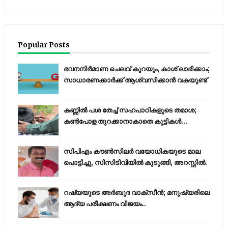
Popular Posts
ഭവനനിർമാണ ചെലവ് കുറയും, കാശ് ലാഭിക്കാം;
സാധാരണക്കാർക്ക് ആശ്വസിക്കാൻ വകയുണ്ട്
കണ്ണിൽ പശ തേച്ച് സഹപാഠികളുടെ തമാശ;
കൺപോള തുറക്കാനാകാതെ കുട്ടികൾ...
സിപിഎം കൗണ്‍സിലര്‍ വയോധികയുടെ മാല
പൊട്ടിച്ചു, സിസിടിവിയില്‍ കുടുങ്ങി, അറസ്റ്റില്‍.
റഷ്യയുടെ അര്‍ബുദ വാക്‌സീന്‍; മനുഷ്യരിലെ
ആദ്യ പരീക്ഷണം വിജയം..