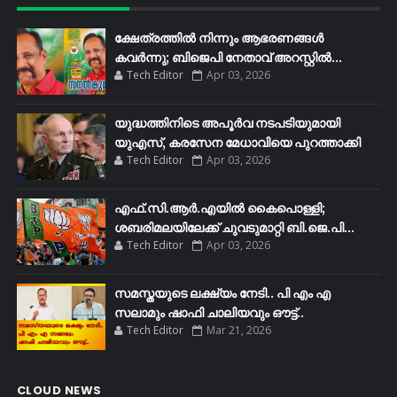
ക്ഷേത്രത്തിൽ നിന്നും ആഭരണങ്ങൾ
കവർന്നു; ബിജെപി നേതാവ് അറസ്റ്റിൽ...
Tech Editor
Apr 03, 2026
യുദ്ധത്തിനിടെ അപൂർവ നടപടിയുമായി
യുഎസ്, കരസേന മേധാവിയെ പുറത്താക്കി
Tech Editor
Apr 03, 2026
എഫ്​.സി.ആർ.എയിൽ കൈപൊള്ളി;
ശബരിമലയിലേക്ക്​ ചുവടുമാറ്റി ബി.ജെ.പി...
Tech Editor
Apr 03, 2026
സമസ്തയുടെ ലക്ഷ്യം നേടി.. പി എം എ
സലാമും ഷാഫി ചാലിയവും ഔട്ട്..
Tech Editor
Mar 21, 2026
CLOUD NEWS