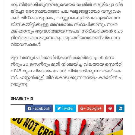
ഹം നി​ർ​ദേ​ശി​ക്കു​ന്ന​വ​രു​​ടെ​യോ പേ​രി​ൽ ഒ​രു​മി​ച്ചോ വി​ഭ​
ജി​​ച്ചോ ഒ​രേ​സ​മ​യ​ത്തോ പ​ല ഘ​ട്ട​ങ്ങ​ളാ​യോ വ​സ്തു​വ​ക​
ക​ൾ തീ​റ്​ കൊ​ടു​ക്കാം, വ​സ്തു​വ​ക​ക​ളി​ൽ കോ​ള​ജ്​ മാ​നേ​
ജി​ങ്​ ക​മ്മി​റ്റി​ക്കു​ള്ള അ​വ​കാ​ശം സ്ഥാ​പി​ക്കാ​നും സം​ര​
ക്ഷി​ക്കാ​നും ആ​വ​ശ്യ​മാ​യ ന​ട​പ​ടി സ്വീ​ക​രി​ക്കാ​ൻ പോ​
ളി​ന്​ അ​വ​കാ​ശ​മു​ണ്ടാ​കും തു​ട​ങ്ങി​യ​വ​യാ​ണ്​ പ്ര​ധാ​ന
വ്യ​വ​സ്ഥ​ക​ൾ.
മു​മ്പ്​ ര​ണ്ടു​പേ​ർ​ക്ക്​ വി​ൽ​ക്കാ​ൻ ക​രാ​ർ​വെ​ച്ച 50 സെ​
ന്‍റും 20 സെ​ന്‍റും മു​ൻ നി​ശ്ച​യി​ച്ച വി​ല​യാ​യ സെ​ന്‍റി​
ന്​ 45 രൂ​പ പ്ര​കാ​രം പോ​ൾ നി​ർ​ദേ​ശി​ക്കു​ന്ന​വ​ർ​ക്ക്​ കെ.​
സി. ഹ​സ്സ​ൻ​കു​ട്ടി തീ​റ്​ കൊ​ടു​ക്കു​ന്ന​താ​യും ക​രാ​റി​ൽ പ​
റ​യു​ന്നു.
SHARE THIS
Facebook
Twitter
Google+