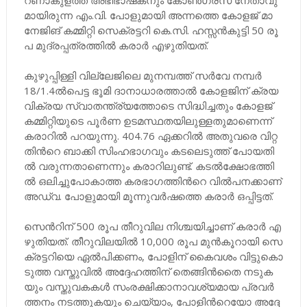
മാ​യി​രു​ന്ന എം.​വി. പോ​ളു​മാ​യി അ​ന്ന​ത്തെ കോ​ള​ജ്​ മാ​
നേ​ജി​ങ്​ ക​മ്മി​റ്റി സെ​ക്ര​ട്ട​റി കെ.​സി. ഹ​സ്സ​ൻ​കു​ട്ടി 50 രൂ​
പ മു​ദ്ര​പ്പ​ത്ര​ത്തി​ൽ ക​രാ​ർ എ​ഴു​തി​യ​ത്.
കു​ഴു​പ്പി​ള്ളി വി​ല്ലേ​ജി​ലെ മു​ന​മ്പ​ത്ത്​ സ​ർ​വേ ന​മ്പ​ർ
18/1.4ൽ​പെ​ട്ട ഭൂ​മി ദാ​നാ​ധാ​ര​ത്താ​ൽ കോ​ള​ജി​ന്​ ക്ര​യ​
വി​ക്ര​യ സ്വാ​ത​ന്ത്ര്യ​ത്തോ​ടെ സി​ദ്ധി​ച്ച​തും കോ​ള​ജ്​
ക​മ്മി​റ്റി​യു​ടെ പൂ​ർ​ണ ഉ​ട​മ​സ്ഥ​ത​യി​ലു​ള്ള​തു​മാ​ണെ​ന്ന്​​
ക​രാ​റി​ൽ പ​റ​യു​ന്നു. 404.76 ഏ​ക്ക​റി​ൽ അ​തു​വ​രെ വി​റ്റ​
തി​ന്‍റെ ബാ​ക്കി സിം​ഹ​ഭാ​ഗ​വും ക​ട​ലെ​ടു​ത്ത്​ പോ​യ​തി​
ൽ​ വ​രു​ന്ന​താ​ണെ​ന്നും​ ക​രാ​റി​ലു​ണ്ട്. ക​ട​ൽ​ക്ഷോ​ഭ​ത്തി​
ൽ ഒ​ലി​ച്ചു​പോ​കാ​ത്ത ക​ര​ഭാ​ഗ​ത്തി​ന്‍റെ വി​ൽ​പ​ന​ക്കാ​ണ്​
അ​ഡ്വ. പോ​ളു​മാ​യി മൂ​ന്നു​വ​ർ​ഷ​ത്തെ ക​രാ​ർ​ ഒ​പ്പി​ട്ട​ത്.
സെ​ന്‍റി​ന്​ 500 രൂ​പ തീ​റു​വി​ല നി​ശ്ച​യി​ച്ചാ​ണ്​ ക​രാ​ർ എ​
ഴു​തി​യ​ത്. തീ​റു​വി​ല​യി​ൽ 10,000 രൂ​പ മു​ൻ​കൂ​റാ​യി സെ​
ക്ര​ട്ട​റി​യെ ഏ​ൽ​പി​ക്ക​ണം, പോ​ളി​ന്​ കൈ​വ​ശം വി​ട്ടു​കൊ​
ടു​ത്ത വ​സ്തു​വി​ൽ അ​ദ്ദേ​ഹ​ത്തി​ന്​ തെ​ങ്ങി​ൻ​തൈ ന​ടു​ക​
യും വ​സ്തു​വ​ക​ക​ൾ സം​ര​ക്ഷി​ക്കാ​നാ​വ​ശ്യ​മാ​യ പ്ര​വ​ർ​
ത്ത​നം ന​ട​ത്തു​ക​യും ചെ​യ്യാം, പോ​ളി​ന്‍റെ​യോ അ​ദ്ദേ​