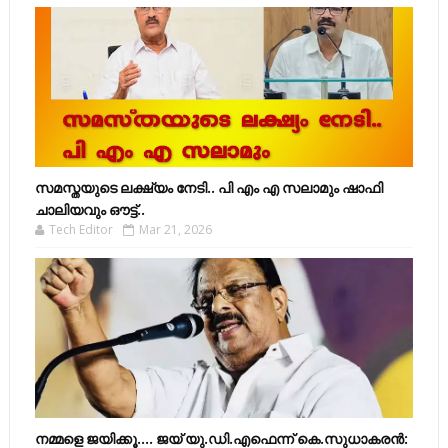
സമസ്തയുടെ ലക്ഷ്യം നേടി.. പി എം എ സലാമും ഷാഫി
ചാലിയവും ഔട്ട്..
Tech Editor
Mar 21, 2026
നമ്മളെ ജയിക്കൂ.... ജയ് യു.ഡി.എഫെന്ന് കെ.സുധാകരൻ: