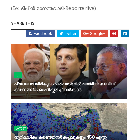
(By: ദിപിന്‍ മാനന്തവാടി-Reporterlive)
SHARE THIS
Facebook
Twitter
Google+
BJP
പ്രധാനമന്ത്രിയുടെ പരിപാടിയില്‍ മന്ത്രി റിയാസിന്
ക്ഷണമില്ല; ബഹിഷ്കരിച്ച് സർക്കാർ..
LATEST
നൂറിലധികം കണ്ടെയ്നര്‍ കപ്പലുകളും 450 എണ്ണ