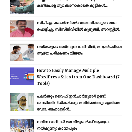
കൺപോള തുറക്കാനാകാതെ കുട്ടികൾ...
സിപിഎം കൗണ്‍സിലര്‍ വയോധികയുടെ മാല
പൊട്ടിച്ചു, സിസിടിവിയില്‍ കുടുങ്ങി, അറസ്റ്റില്‍.
റഷ്യയുടെ അര്‍ബുദ വാക്‌സീന്‍; മനുഷ്യരിലെ
ആദ്യ പരീക്ഷണം വിജയം..
How to Easily Manage Multiple
WordPress Sites from One Dashboard (7
Tools)
പലർക്കും വൈഫ് ഇൻചാർജുമാർ ഉണ്ട്;
ജനപ്രതിനിധികൾക്കും മന്ത്രിമാർക്കും എതിരെ
ഡോ. ബഹാഉദ്ദീൻ..
നവീന വാദികൾ മത വിരുദ്ധർക്ക് ആയുധം
നൽകുന്നു: കാന്തപുരം