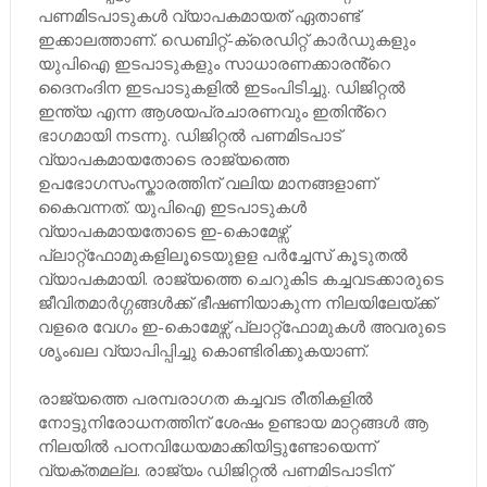
പണമിടപാടുകൾ വ്യാപകമായത് ഏതാണ്ട്
ഇക്കാലത്താണ്. ഡെബിറ്റ്-ക്രെഡിറ്റ് കാർഡുകളും
യുപിഐ ഇടപാടുകളും സാധാരണക്കാരൻ്റെ
ദൈനംദിന ഇടപാടുകളിൽ ഇടംപിടിച്ചു. ഡിജിറ്റൽ
ഇന്ത്യ എന്ന ആശയപ്രചാരണവും ഇതിൻ്റെ
ഭാഗമായി നടന്നു. ഡിജിറ്റൽ പണമിടപാട്
വ്യാപകമായതോടെ രാജ്യത്തെ
ഉപഭോഗസംസ്കാരത്തിന് വലിയ മാനങ്ങളാണ്
കൈവന്നത്. യുപിഐ ഇടപാടുകൾ
വ്യാപകമായതോടെ ഇ-കൊമേഴ്സ്
പ്ലാറ്റ്ഫോമുകളിലൂടെയുളള പർച്ചേസ് കൂടുതൽ
വ്യാപകമായി. രാജ്യത്തെ ചെറുകിട കച്ചവടക്കാരുടെ
ജീവിതമാർഗ്ഗങ്ങൾക്ക് ഭീഷണിയാകുന്ന നിലയിലേയ്ക്ക്
വളരെ വേഗം ഇ-കൊമേഴ്സ് പ്ലാറ്റ്ഫോമുകൾ അവരുടെ
ശൃംഖല വ്യാപിപ്പിച്ചു കൊണ്ടിരിക്കുകയാണ്.
രാജ്യത്തെ പരമ്പരാഗത കച്ചവട രീതികളിൽ
നോട്ടുനിരോധനത്തിന് ശേഷം ഉണ്ടായ മാറ്റങ്ങൾ ആ
നിലയിൽ പഠനവിധേയമാക്കിയിട്ടുണ്ടോയെന്ന്
വ്യക്തമല്ല. രാജ്യം ഡിജിറ്റൽ പണമിടപാടിന്