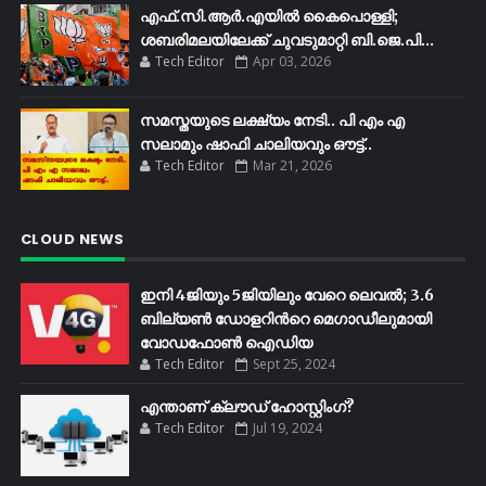
എഫ്​.സി.ആർ.എയിൽ കൈപൊള്ളി;
ശബരിമലയിലേക്ക്​ ചുവടുമാറ്റി ബി.ജെ.പി...
Tech Editor
Apr 03, 2026
സമസ്തയുടെ ലക്ഷ്യം നേടി.. പി എം എ
സലാമും ഷാഫി ചാലിയവും ഔട്ട്..
Tech Editor
Mar 21, 2026
CLOUD NEWS
ഇനി 4ജിയും 5ജിയിലും വേറെ ലെവൽ; 3.6
ബില്യണ്‍ ഡോളറിന്‍റെ മെഗാഡീലുമായി
വോഡഫോണ്‍ ഐഡിയ
Tech Editor
Sept 25, 2024
എന്താണ് ക്ലൗഡ് ഹോസ്റ്റിംഗ്?
Tech Editor
Jul 19, 2024