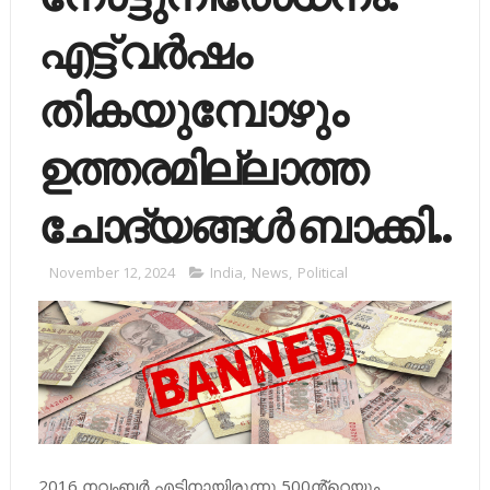
എട്ട് വർഷം
തികയുമ്പോഴും
ഉത്തരമില്ലാത്ത
ചോദ്യങ്ങൾ ബാക്കി..
November 12, 2024
India
,
News
,
Political
2016 നവംബർ എട്ടിനായിരുന്നു 500ൻ്റെയും