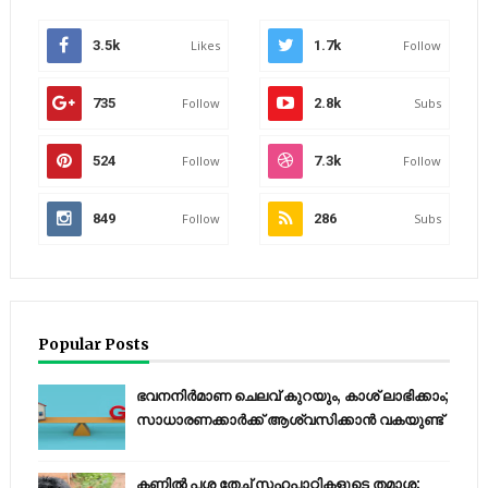
3.5k
Likes
1.7k
Follow
735
Follow
2.8k
Subs
524
Follow
7.3k
Follow
849
Follow
286
Subs
Popular Posts
ഭവനനിർമാണ ചെലവ് കുറയും, കാശ് ലാഭിക്കാം;
സാധാരണക്കാർക്ക് ആശ്വസിക്കാൻ വകയുണ്ട്
കണ്ണിൽ പശ തേച്ച് സഹപാഠികളുടെ തമാശ;