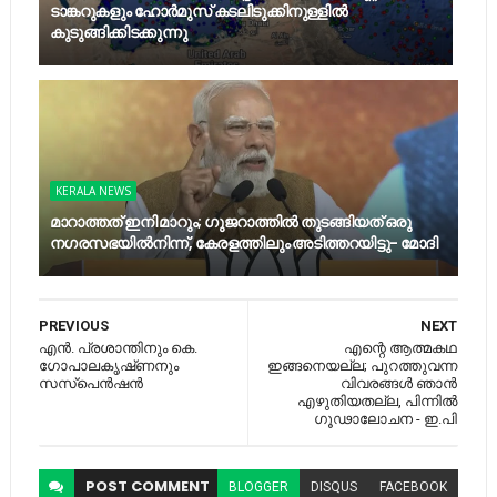
ടാങ്കറുകളും ഹോര്‍മുസ് കടലിടുക്കിനുള്ളില്‍
കുടുങ്ങിക്കിടക്കുന്നു
KERALA NEWS
മാറാത്തത് ഇനി മാറും; ഗുജറാത്തിൽ തുടങ്ങിയത് ഒരു
നഗരസഭയിൽനിന്ന്, കേരളത്തിലും അടിത്തറയിട്ടു- മോദി
PREVIOUS
NEXT
എൻ. പ്രശാന്തിനും കെ.
എന്റെ ആത്മകഥ
ഗോപാലകൃഷ്‌ണനും
ഇങ്ങനെയല്ല; പുറത്തുവന്ന
സസ്പെൻഷൻ
വിവരങ്ങള്‍ ഞാന്‍
എഴുതിയതല്ല, പിന്നില്‍
ഗൂഢാലോചന - ഇ.പി
POST
COMMENT
BLOGGER
DISQUS
FACEBOOK