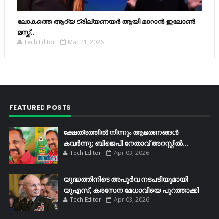
ലോകത്തെ ആദ്യ ട്രില്യണയർ ആയി മാറാൻ ഇലോൺ
മസ്ക്..
Tech Editor
Mar 21, 2026
FEATURED POSTS
ക്ഷേത്രത്തിൽ നിന്നും ആഭരണങ്ങൾ
കവർന്നു; ബിജെപി നേതാവ് അറസ്റ്റിൽ...
Tech Editor
Apr 03, 2026
യുദ്ധത്തിനിടെ അപൂർവ നടപടിയുമായി
യുഎസ്, കരസേന മേധാവിയെ പുറത്താക്കി
Tech Editor
Apr 03, 2026