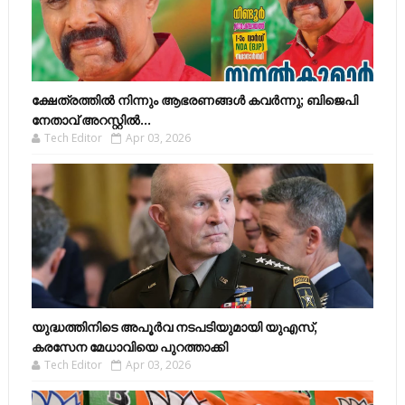
ക്ഷേത്രത്തിൽ നിന്നും ആഭരണങ്ങൾ കവർന്നു; ബിജെപി
നേതാവ് അറസ്റ്റിൽ...
Tech Editor
Apr 03, 2026
യുദ്ധത്തിനിടെ അപൂർവ നടപടിയുമായി യുഎസ്,
കരസേന മേധാവിയെ പുറത്താക്കി
Tech Editor
Apr 03, 2026