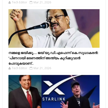
Tech Editor
Mar 21, 2026
നമ്മളെ ജയിക്കൂ.... ജയ് യു.ഡി.എഫെന്ന് കെ.സുധാകരൻ:
‘പിണറായി ഭരണത്തിന് അന്ത്യം കുറിക്കുവാൻ
പോവുകയാണ്..
Tech Editor
Mar 21, 2026