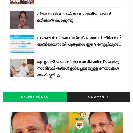
പ്രണയ വിവാഹം 4 മാസം മാത്രം.. ഞാൻ
മരിക്കാൻ പോകുന്നു..
ഡ്രൈവിംഗ് ലൈസൻസ് കാലാവധി തീർന്നോ?
ഓൺലൈനായി പുതുക്കാം ഈ 4 സ്റ്റെപ്പിലൂടെ..
മുസ്തഫൽ ഫൈസിയെ സസ്‌പെൻഡ് ചെയ്തു,
സാദിഖലി തങ്ങൾ ഉൾപ്പെടെയുള്ള നേതാക്കൾ
ബഹിഷ്കരിച്ചു
RECENT POSTS
COMMENTS