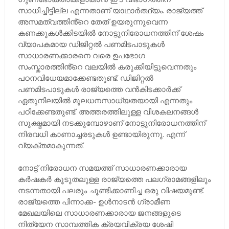
സാധിച്ചിട്ടില്ല എന്നതാണ് യാഥാർത്ഥ്യം. രാജ്യത്ത്
അസമത്വത്തിൻ്റെ തേത് ഉയരുന്നുവെന്ന
കണക്കുകൾക്കിടയിൽ നോട്ടുനിരോധനത്തിന് ശേഷം
വ്യാപകമായ ഡിജിറ്റൽ പണമിടപാടുകൾ
സാധാരണക്കാരനെ വരെ ഉപഭോഗ
സംസ്കാരത്തിൻ്റെ വലയിൽ കരുക്കിയിട്ടുവെന്നതും
പഠനവിധേയമാക്കേണ്ടതുണ്ട്. ഡിജിറ്റൽ
പണമിടപാടുകൾ രാജ്യത്തെ വൻകിടക്കാർക്ക്
ഏതുനിലയിൽ മൂലധനസാധ്യതയായി എന്നതും
പഠിക്കേണ്ടതുണ്ട്. അത്തരത്തിലുള്ള വിശകലനങ്ങൾ
സൂക്ഷ്മമായി നടക്കുമ്പോഴാണ് നോട്ടുനിരോധനത്തിന്
നിരവധി കാണാച്ചരടുകൾ ഉണ്ടായിരുന്നു. എന്ന്
വ്യക്തമാകുന്നത്.
നോട്ട് നിരോധന സമയത്ത് സാധാരണക്കാരായ
കർഷകർ കൂടുതലുള്ള രാജ്യത്തെ പലഗ്രാമങ്ങളിലും
നടന്നതായി പലരും ചൂണ്ടിക്കാണിച്ച ഒരു വിഷയമുണ്ട്.
രാജ്യത്തെ പിന്നാക്ക- ഉൾനാടൻ ഗ്രാമീണ
മേഖലയിലെ സാധാരണക്കാരായ ജനങ്ങളുടെ
നിത്യേന സാമ്പത്തിക ക്രയവിക്രയ ശേഷി