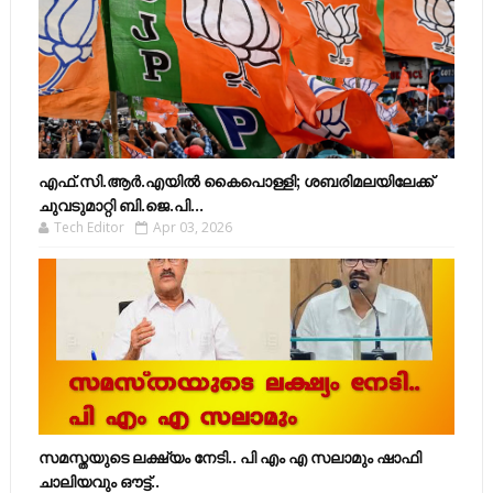
എഫ്​.സി.ആർ.എയിൽ കൈപൊള്ളി; ശബരിമലയിലേക്ക്​
ചുവടുമാറ്റി ബി.ജെ.പി...
Tech Editor
Apr 03, 2026
സമസ്തയുടെ ലക്ഷ്യം നേടി.. പി എം എ സലാമും ഷാഫി
ചാലിയവും ഔട്ട്..