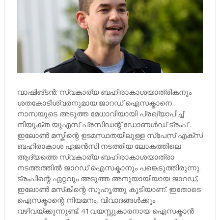
വാഷിങ്ടൻ: സ്വകാര്യ ബഹിരാകാശയാത്രികനും
ശതകോടീശ്വരനുമായ ജാറഡ് ഐസക്മാനെ
നാസയുടെ അടുത്ത മേധാവിയായി പ്രഖ്യാപിച്ച്
നിയുക്ത യുഎസ് പ്രസിഡന്റ് ഡോണൾഡ് ട്രംപ് .
ഇലോൺ മസ്കിന്റെ ഉടമസ്ഥതയിലുള്ള സ്പേസ് എക്സ്
ബഹിരാകാശ ഏജൻസി നടത്തിയ ലോകത്തിലെ
ആദ്യത്തെ സ്വകാര്യ ബഹിരാകാശയാത്രാ
നടത്തത്തിൽ ജാറഡ് ഐസക്മാനും പങ്കെടുത്തിരുന്നു.
ട്രംപിന്റെ ഏറ്റവും അടുത്ത അനുയായിയായ ജാറഡ്,
ഇലോൺ മസ്‌കിന്റെ സുഹൃത്തു കൂടിയാണ്. ഇതോടെ
ഐസക്മാന്റെ നിയമനം, വിവാദങ്ങൾക്കും
വഴിവയ്ക്കുന്നുണ്ട്. 41വയസ്സുകാരനായ ഐസക്മാൻ