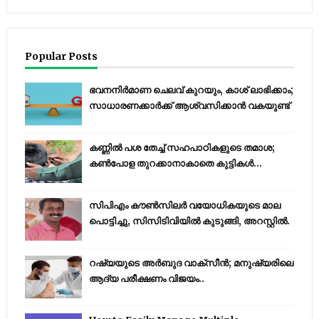
Popular Posts
ഭവനനിർമാണ ചെലവ് കുറയും, കാശ് ലാഭിക്കാം;
സാധാരണക്കാർക്ക് ആശ്വസിക്കാൻ വകയുണ്ട്
കണ്ണിൽ പശ തേച്ച് സഹപാഠികളുടെ തമാശ;
കൺപോള തുറക്കാനാകാതെ കുട്ടികൾ...
സിപിഎം കൗണ്‍സിലര്‍ വയോധികയുടെ മാല
പൊട്ടിച്ചു, സിസിടിവിയില്‍ കുടുങ്ങി, അറസ്റ്റില്‍.
റഷ്യയുടെ അര്‍ബുദ വാക്‌സീന്‍; മനുഷ്യരിലെ
ആദ്യ പരീക്ഷണം വിജയം..