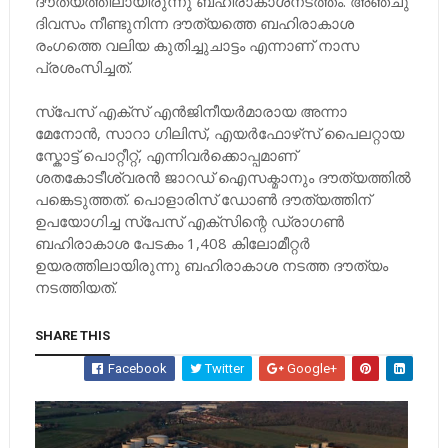
ദൗത്യത്തിലായിരുന്നു ബഹിരാകാശനടത്തം. അഞ്ചു
ദിവസം നീണ്ടുനിന്ന ദൗത്യത്തെ ബഹിരാകാശ
രംഗത്തെ വലിയ കുതിച്ചുചാട്ടം എന്നാണ് നാസ
പ്രശംസിച്ചത്.
സ്‌പേസ് എക്‌സ് എൻജിനീയർമാരായ അന്നാ
മേനോൻ, സാറാ ഗിലിസ്, എയർഫോഴ്‌സ് പൈലറ്റായ
സ്കോട്ട് പൊറ്റീറ്റ്, എന്നിവർക്കൊപ്പമാണ്
ശതകോടീശ്വരൻ ജാറഡ് ഐസക്മാനും ദൗത്യത്തിൽ
പങ്കെടുത്തത്. പൊളാരിസ് ഡോൺ ദൗത്യത്തിന്
ഉപയോഗിച്ച സ്പേസ് എക്സിന്റെ ഡ്രാഗൺ
ബഹിരാകാശ പേടകം 1,408 കിലോമീറ്റർ
ഉയരത്തിലായിരുന്നു ബഹിരാകാശ നടത്ത ദൗത്യം
നടത്തിയത്.
SHARE THIS
Facebook
Twitter
Google+