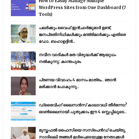
How to Easily Manage Multiple
WordPress Sites from One Dashboard (7
Tools)
പലർക്കും വൈഫ് ഇൻചാർജുമാർ ഉണ്ട്;
ജനപ്രതിനിധികൾക്കും മന്ത്രിമാർക്കും എതിരെ
ഡോ. ബഹാഉദ്ദീൻ..
നവീന വാദികൾ മത വിരുദ്ധർക്ക് ആയുധം
നൽകുന്നു: കാന്തപുരം
പ്രണയ വിവാഹം 4 മാസം മാത്രം.. ഞാൻ
മരിക്കാൻ പോകുന്നു..
ഡ്രൈവിംഗ് ലൈസൻസ് കാലാവധി തീർന്നോ?
ഓൺലൈനായി പുതുക്കാം ഈ 4 സ്റ്റെപ്പിലൂടെ..
മുസ്തഫൽ ഫൈസിയെ സസ്‌പെൻഡ് ചെയ്തു,
സാദിഖലി തങ്ങൾ ഉൾപ്പെടെയുള്ള നേതാക്കൾ