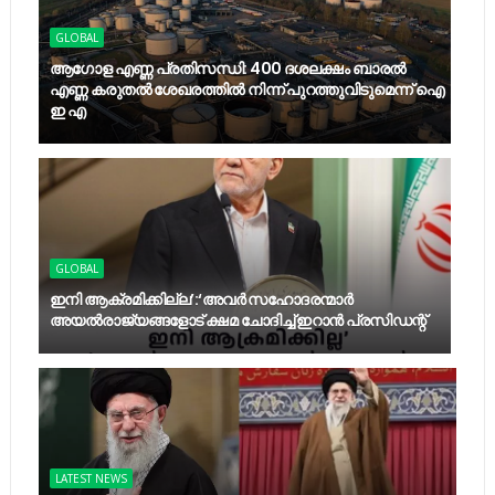
GLOBAL
ആഗോള എണ്ണ പ്രതിസന്ധി: 400 ദശലക്ഷം ബാരൽ
എണ്ണ കരുതൽ ശേഖരത്തിൽ നിന്ന് പുറത്തുവിടുമെന്ന് ഐ
ഇ എ
GLOBAL
ഇനി ആക്രമിക്കില്ല’:‘അവർ സഹോദരന്മാർ
അയല്‍രാജ്യങ്ങളോട് ക്ഷമ ചോദിച്ച് ഇറാൻ പ്രസിഡന്റ്
LATEST NEWS