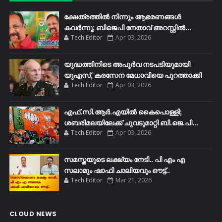
ക്ഷേത്രത്തിൽ നിന്നും ആഭരണങ്ങൾ
കവർന്നു; ബിജെപി നേതാവ് അറസ്റ്റിൽ...
Tech Editor
Apr 03, 2026
യുദ്ധത്തിനിടെ അപൂർവ നടപടിയുമായി
യുഎസ്, കരസേന മേധാവിയെ പുറത്താക്കി
Tech Editor
Apr 03, 2026
എഫ്​.സി.ആർ.എയിൽ കൈപൊള്ളി;
ശബരിമലയിലേക്ക്​ ചുവടുമാറ്റി ബി.ജെ.പി...
Tech Editor
Apr 03, 2026
സമസ്തയുടെ ലക്ഷ്യം നേടി.. പി എം എ
സലാമും ഷാഫി ചാലിയവും ഔട്ട്..
Tech Editor
Mar 21, 2026
CLOUD NEWS