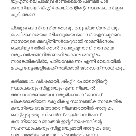
യുഎസിലെ പ്രമുഖ ഓൺലൈൻ പണമിടപാട്
കമ്പനിയായ ‘ഷിഫ്റ്റ് 4 പേയ്മെന്റിന്റെ’ സ്ഥാപക സിഇഒ
കൂടി ആണ്.
പ്രമുഖ ബിസിനസ് നേതാവും മനുഷ്യസ്‌നേഹിയും
ബഹിരാകാശയാത്രികനുമായ ജാറഡ് ഐസക്മാനെ
നാസയുടെ അഡ്മിനിസ്‌ട്രേറ്ററായി നാമനിർദേശം
ചെയ്യുന്നതിൽ ഞാൻ സന്തുഷ്ടനാണ്. നാസയെ
വരും വർഷങ്ങളിൽ ബഹിരാകാശ ശാസ്ത്രം,
സാങ്കേതികവിദ്യ, പര്യവേക്ഷണം എന്നീ മേഖലയിൽ
മികച്ച നേട്ടങ്ങളിലേക്ക് നയിക്കാൻ ജാറഡിന് സാധിക്കും.
കഴിഞ്ഞ 25 വർഷമായി, ഷിഫ്റ്റ് 4 പേയ്മെന്റിന്റെ
സ്ഥാപകനും സിഇഒയും എന്ന നിലയിൽ,
അസാധാരണമായ നേതൃമികവാണ് ജാറ‍ഡ‍്
പ്രകടമാക്കിയത്. ഒരു മികച്ച സാമ്പത്തിക സാങ്കേതിക
കമ്പനിയെ രാജ്യാന്തര നിലവാരത്തിൽ അദ്ദേഹം
കെട്ടിപ്പടുത്തു. ഡിഫൻസ് എയ്‌റോസ്‌പേസ്
കമ്പനിയായ ഡ്രാക്കൻ ഇന്റർനാഷനലിന്റെ
സഹസ്ഥാപകനും സിഇഒയുമായി അദ്ദേഹം ഒരു
ദശാബ്ദത്തിലേറെയായി പ്രവർത്തിക്കുന്നു.