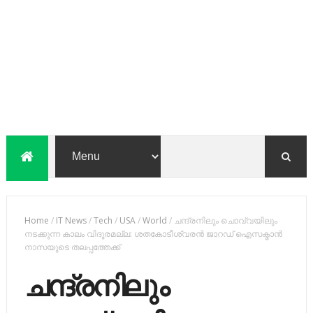
Home
/
IT News
/
Tech
/
USA
/
World
/
ചന്ദ്രനിലും ചൊവ്വയിലും
നടക്കുന്ന കാലം വിദൂരമല്ല: ശതകോടീശ്വരൻ ജാറഡ് ഐസക്മാൻ
നാസയുടെ തലപ്പത്തേക്ക്
ചന്ദ്രനിലും