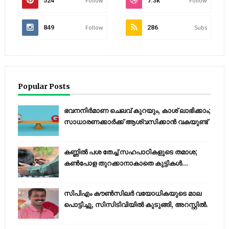
524
Follow
7.3k
Follow
849
Follow
286
Subs
Popular Posts
ഭവനനിർമാണ ചെലവ് കുറയും, കാശ് ലാഭിക്കാം;
സാധാരണക്കാർക്ക് ആശ്വസിക്കാൻ വകയുണ്ട്
കണ്ണിൽ പശ തേച്ച് സഹപാഠികളുടെ തമാശ;
കൺപോള തുറക്കാനാകാതെ കുട്ടികൾ...
സിപിഎം കൗണ്‍സിലര്‍ വയോധികയുടെ മാല
പൊട്ടിച്ചു, സിസിടിവിയില്‍ കുടുങ്ങി, അറസ്റ്റില്‍.