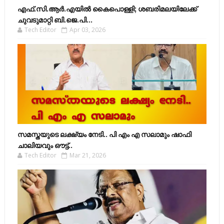
എഫ്​.സി.ആർ.എയിൽ കൈപൊള്ളി; ശബരിമലയിലേക്ക്​
ചുവടുമാറ്റി ബി.ജെ.പി...
Tech Editor
Apr 03, 2026
സമസ്തയുടെ ലക്ഷ്യം നേടി.. പി എം എ സലാമും ഷാഫി
ചാലിയവും ഔട്ട്..
Tech Editor
Mar 21, 2026