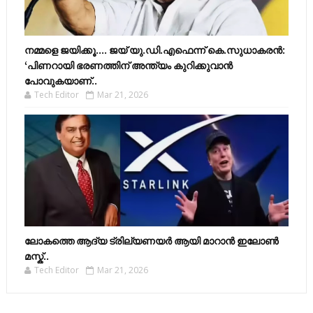
നമ്മളെ ജയിക്കൂ.... ജയ് യു.ഡി.എഫെന്ന് കെ.സുധാകരൻ:
‘പിണറായി ഭരണത്തിന് അന്ത്യം കുറിക്കുവാൻ
പോവുകയാണ്..
Tech Editor
Mar 21, 2026
ലോകത്തെ ആദ്യ ട്രില്യണയർ ആയി മാറാൻ ഇലോൺ
മസ്ക്..
Tech Editor
Mar 21, 2026