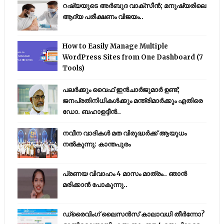
റഷ്യയുടെ അര്‍ബുദ വാക്‌സീന്‍; മനുഷ്യരിലെ
ആദ്യ പരീക്ഷണം വിജയം..
How to Easily Manage Multiple
WordPress Sites from One Dashboard (7
Tools)
പലർക്കും വൈഫ് ഇൻചാർജുമാർ ഉണ്ട്;
ജനപ്രതിനിധികൾക്കും മന്ത്രിമാർക്കും എതിരെ
ഡോ. ബഹാഉദ്ദീൻ..
നവീന വാദികൾ മത വിരുദ്ധർക്ക് ആയുധം
നൽകുന്നു: കാന്തപുരം
പ്രണയ വിവാഹം 4 മാസം മാത്രം.. ഞാൻ
മരിക്കാൻ പോകുന്നു..
ഡ്രൈവിംഗ് ലൈസൻസ് കാലാവധി തീർന്നോ?