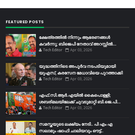
FEATURED POSTS
ക്ഷേത്രത്തിൽ നിന്നും ആഭരണങ്ങൾ
കവർന്നു; ബിജെപി നേതാവ് അറസ്റ്റിൽ...
Tech Editor
Apr 03, 2026
യുദ്ധത്തിനിടെ അപൂർവ നടപടിയുമായി
യുഎസ്, കരസേന മേധാവിയെ പുറത്താക്കി
Tech Editor
Apr 03, 2026
എഫ്​.സി.ആർ.എയിൽ കൈപൊള്ളി;
ശബരിമലയിലേക്ക്​ ചുവടുമാറ്റി ബി.ജെ.പി...
Tech Editor
Apr 03, 2026
സമസ്തയുടെ ലക്ഷ്യം നേടി.. പി എം എ
സലാമും ഷാഫി ചാലിയവും ഔട്ട്..