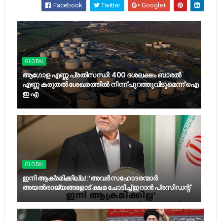
Facebook
Twitter
Google+
GLOBAL
ആഗോള എണ്ണ പ്രതിസന്ധി: 400 ദശലക്ഷം ബാരൽ
എണ്ണ കരുതൽ ശേഖരത്തിൽ നിന്ന് പുറത്തുവിടുമെന്ന് ഐ
ഇ എ
GLOBAL
ഇനി ആക്രമിക്കില്ല’:‘അവർ സഹോദരന്മാർ
അയല്‍രാജ്യങ്ങളോട് ക്ഷമ ചോദിച്ച് ഇറാൻ പ്രസിഡന്റ്