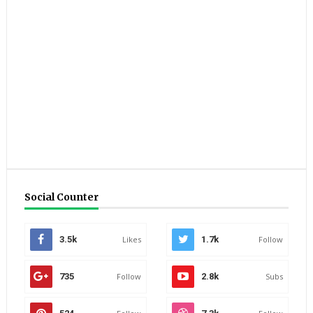
Social Counter
3.5k
Likes
1.7k
Follow
735
Follow
2.8k
Subs