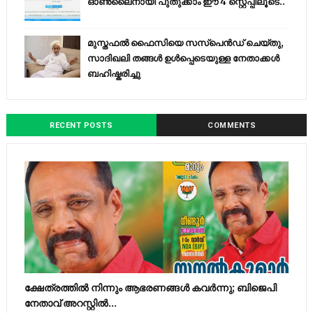
ഓൺലൈനായി പുതുക്കാം ഈ 4 സ്റ്റെപ്പിലൂടെ..
മുസ്തഫൽ ഫൈസിയെ സസ്‌പെൻഡ് ചെയ്തു,
സാദിഖലി തങ്ങൾ ഉൾപ്പെടെയുള്ള നേതാക്കൾ
ബഹിഷ്കരിച്ചു
RECENT POSTS
COMMENTS
ക്ഷേത്രത്തിൽ നിന്നും ആഭരണങ്ങൾ കവർന്നു; ബിജെപി
നേതാവ് അറസ്റ്റിൽ...