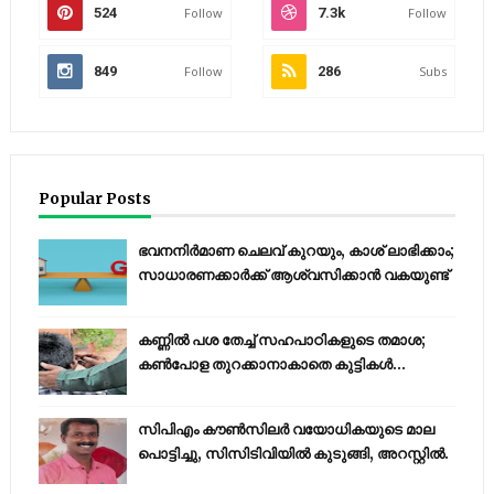
524
Follow
7.3k
Follow
849
Follow
286
Subs
Popular Posts
ഭവനനിർമാണ ചെലവ് കുറയും, കാശ് ലാഭിക്കാം;
സാധാരണക്കാർക്ക് ആശ്വസിക്കാൻ വകയുണ്ട്
കണ്ണിൽ പശ തേച്ച് സഹപാഠികളുടെ തമാശ;
കൺപോള തുറക്കാനാകാതെ കുട്ടികൾ...
സിപിഎം കൗണ്‍സിലര്‍ വയോധികയുടെ മാല
പൊട്ടിച്ചു, സിസിടിവിയില്‍ കുടുങ്ങി, അറസ്റ്റില്‍.