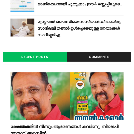
ഓൺലൈനായി പുതുക്കാം ഈ 4 സ്റ്റെപ്പിലൂടെ..
മുസ്തഫൽ ഫൈസിയെ സസ്‌പെൻഡ് ചെയ്തു,
സാദിഖലി തങ്ങൾ ഉൾപ്പെടെയുള്ള നേതാക്കൾ
ബഹിഷ്കരിച്ചു
RECENT POSTS
COMMENTS
ക്ഷേത്രത്തിൽ നിന്നും ആഭരണങ്ങൾ കവർന്നു; ബിജെപി
നേതാവ് അറസ്റ്റിൽ...