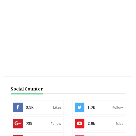
Social Counter
3.5k
Likes
1.7k
Follow
735
Follow
2.8k
Subs