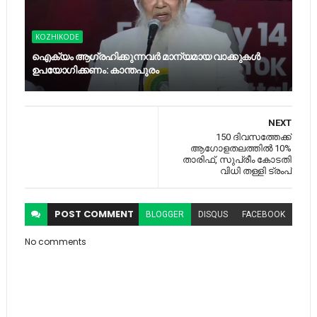
KOZHIKODE
ഐക്യം ആഗ്രഹിക്കുന്നവര്‍ മാന്യമായ വാക്കുകള്‍
ഉപയോഗിക്കണം: കാന്തപുരം
NEXT
150 ദിവസത്തേക്ക്
ആഗോളതലത്തിൽ 10%
താരിഫ്, സുപ്രീം കോടതി
വിധി തള്ളി ട്രംപ്
POST
COMMENT
BLOGGER
DISQUS
FACEBOOK
No comments