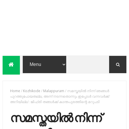
Home
/
Kozhikode
/
Malappuram
/
സമസ്തയിൽ നിന്ന് ഞങ്ങള്‍
പുറത്തുപോയതല്ല, അന്ന് നടന്നതൊന്നും ഇപ്പോൾ വന്നവർക്ക്
അറിയില്ല': ജിഫ്രി തങ്ങൾക്ക് കാന്തപുരത്തിന്റെ മറുപടി
സമസ്തയിൽ നിന്ന്