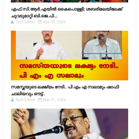
എഫ്​.സി.ആർ.എയിൽ കൈപൊള്ളി; ശബരിമലയിലേക്ക്​
ചുവടുമാറ്റി ബി.ജെ.പി...
Tech Editor
Apr 03, 2026
സമസ്തയുടെ ലക്ഷ്യം നേടി.. പി എം എ സലാമും ഷാഫി
ചാലിയവും ഔട്ട്..
Tech Editor
Mar 21, 2026