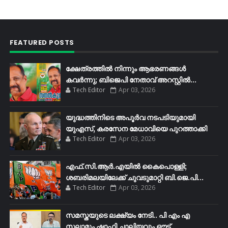
FEATURED POSTS
ക്ഷേത്രത്തിൽ നിന്നും ആഭരണങ്ങൾ
കവർന്നു; ബിജെപി നേതാവ് അറസ്റ്റിൽ...
Tech Editor
Apr 03, 2026
യുദ്ധത്തിനിടെ അപൂർവ നടപടിയുമായി
യുഎസ്, കരസേന മേധാവിയെ പുറത്താക്കി
Tech Editor
Apr 03, 2026
എഫ്​.സി.ആർ.എയിൽ കൈപൊള്ളി;
ശബരിമലയിലേക്ക്​ ചുവടുമാറ്റി ബി.ജെ.പി...
Tech Editor
Apr 03, 2026
സമസ്തയുടെ ലക്ഷ്യം നേടി.. പി എം എ
സലാമും ഷാഫി ചാലിയവും ഔട്ട്..