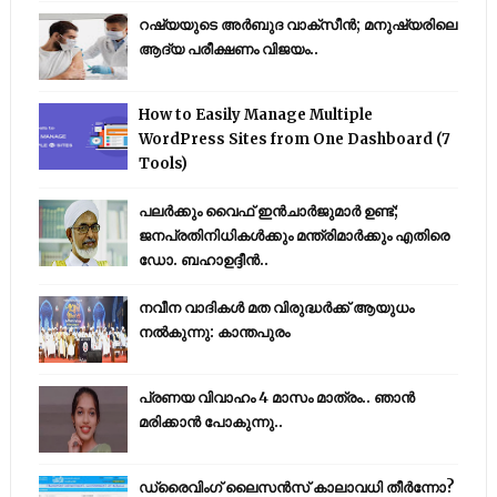
റഷ്യയുടെ അര്‍ബുദ വാക്‌സീന്‍; മനുഷ്യരിലെ
ആദ്യ പരീക്ഷണം വിജയം..
How to Easily Manage Multiple
WordPress Sites from One Dashboard (7
Tools)
പലർക്കും വൈഫ് ഇൻചാർജുമാർ ഉണ്ട്;
ജനപ്രതിനിധികൾക്കും മന്ത്രിമാർക്കും എതിരെ
ഡോ. ബഹാഉദ്ദീൻ..
നവീന വാദികൾ മത വിരുദ്ധർക്ക് ആയുധം
നൽകുന്നു: കാന്തപുരം
പ്രണയ വിവാഹം 4 മാസം മാത്രം.. ഞാൻ
മരിക്കാൻ പോകുന്നു..
ഡ്രൈവിംഗ് ലൈസൻസ് കാലാവധി തീർന്നോ?