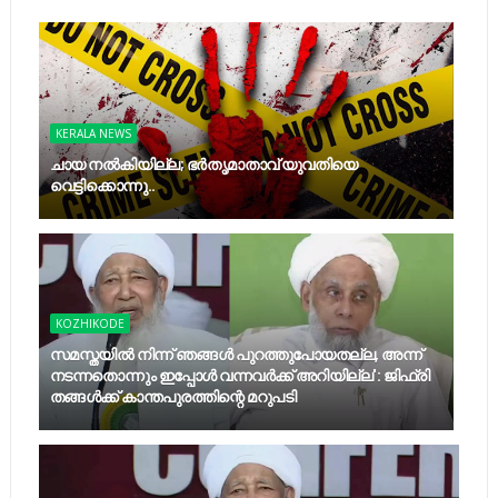
KERALA NEWS
ചായ നൽകിയില്ല; ഭർതൃമാതാവ് യുവതിയെ
വെട്ടിക്കൊന്നു..
KOZHIKODE
സമസ്തയിൽ നിന്ന് ഞങ്ങള്‍ പുറത്തുപോയതല്ല, അന്ന്
നടന്നതൊന്നും ഇപ്പോൾ വന്നവർക്ക് അറിയില്ല': ജിഫ്രി
തങ്ങൾക്ക് കാന്തപുരത്തിന്റെ മറുപടി