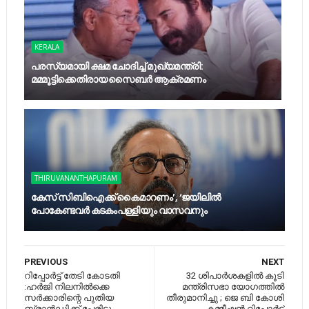
KERALA
പരസ്യമായി ക്ഷമ ചോദിച്ച്‌ മുഖ്യമന്ത്രി:
മമ്മൂട്ടിക്കെതിരായ സൈബര്‍ ആക്രമണം
THIRUVANANTHAPURAM
കേസ് സിബിഐക്ക് കൈമാറണം’, ‘ജയിലിൽ
പോകേണ്ടവർ കടകംപള്ളിയും വാസവനും
PREVIOUS
NEXT
റിപ്പോർട്ട് തേടി കോടതി
32 ശിപാര്‍ശകളില്‍ കൂടി
:ഹർജി നിലനിൽക്കെ
മന്ത്രിസഭാ യോഗത്തില്‍
സർക്കാരിന്റെ പുതിയ
തീരുമാനിച്ചു ; ജെ ബി കോശി
ബ്രാൻഡിക്ക് പേരിട്ടു
കമ്മീഷന്‍ റിപ്പോര്‍ട്ട്