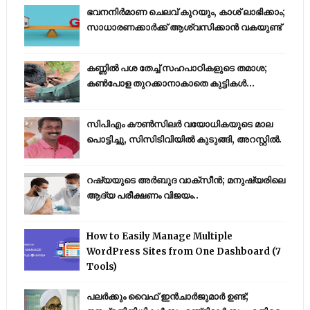
ഭവനനിർമാണ ചെലവ് കുറയും, കാശ് ലാഭിക്കാം;
സാധാരണക്കാർക്ക് ആശ്വസിക്കാൻ വകയുണ്ട്
കണ്ണിൽ പശ തേച്ച് സഹപാഠികളുടെ തമാശ;
കൺപോള തുറക്കാനാകാതെ കുട്ടികൾ...
സിപിഎം കൗണ്‍സിലര്‍ വയോധികയുടെ മാല
പൊട്ടിച്ചു, സിസിടിവിയില്‍ കുടുങ്ങി, അറസ്റ്റില്‍.
റഷ്യയുടെ അര്‍ബുദ വാക്‌സീന്‍; മനുഷ്യരിലെ
ആദ്യ പരീക്ഷണം വിജയം..
How to Easily Manage Multiple
WordPress Sites from One Dashboard (7
Tools)
പലർക്കും വൈഫ് ഇൻചാർജുമാർ ഉണ്ട്;