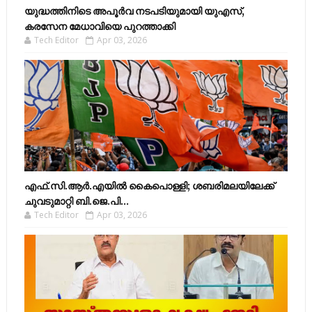
യുദ്ധത്തിനിടെ അപൂർവ നടപടിയുമായി യുഎസ്,
കരസേന മേധാവിയെ പുറത്താക്കി
Tech Editor
Apr 03, 2026
എഫ്​.സി.ആർ.എയിൽ കൈപൊള്ളി; ശബരിമലയിലേക്ക്​
ചുവടുമാറ്റി ബി.ജെ.പി...
Tech Editor
Apr 03, 2026