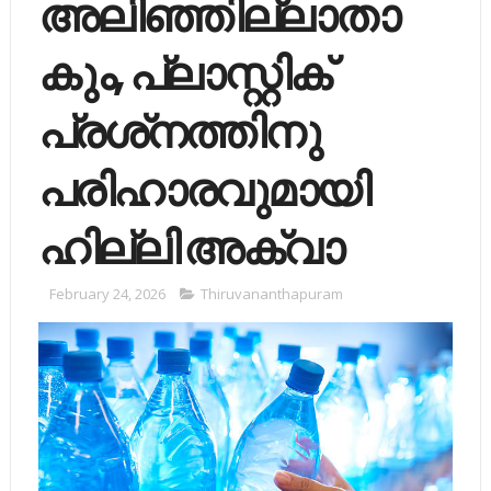
അലിഞ്ഞില്ലാതാ
കും, പ്ലാസ്റ്റിക്
പ്രശ്‌നത്തിനു
പരിഹാരവുമായി
ഹില്ലി അക്വാ
February 24, 2026
Thiruvananthapuram