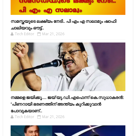
സമസ്തയുടെ ലക്ഷ്യം നേടി.. പി എം എ സലാമും ഷാഫി
ചാലിയവും ഔട്ട്..
Tech Editor
Mar 21, 2026
നമ്മളെ ജയിക്കൂ.... ജയ് യു.ഡി.എഫെന്ന് കെ.സുധാകരൻ:
‘പിണറായി ഭരണത്തിന് അന്ത്യം കുറിക്കുവാൻ
പോവുകയാണ്..
Tech Editor
Mar 21, 2026