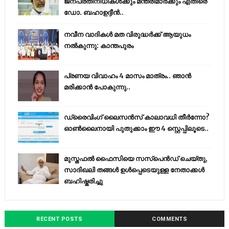
ജനപ്രതിനിധികൾക്കും മന്ത്രിമാർക്കും എതിരെ
ഡോ. ബഹാഉദ്ദീൻ..
നവീന വാദികൾ മത വിരുദ്ധർക്ക് ആയുധം
നൽകുന്നു: കാന്തപുരം
പ്രണയ വിവാഹം 4 മാസം മാത്രം.. ഞാൻ
മരിക്കാൻ പോകുന്നു..
ഡ്രൈവിംഗ് ലൈസൻസ് കാലാവധി തീർന്നോ?
ഓൺലൈനായി പുതുക്കാം ഈ 4 സ്റ്റെപ്പിലൂടെ..
മുസ്തഫൽ ഫൈസിയെ സസ്‌പെൻഡ് ചെയ്തു,
സാദിഖലി തങ്ങൾ ഉൾപ്പെടെയുള്ള നേതാക്കൾ
ബഹിഷ്കരിച്ചു
RECENT POSTS
COMMENTS