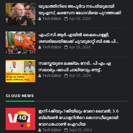
യുദ്ധത്തിനിടെ അപൂർവ നടപടിയുമായി
യുഎസ്, കരസേന മേധാവിയെ പുറത്താക്കി
Tech Editor
Apr 03, 2026
എഫ്​.സി.ആർ.എയിൽ കൈപൊള്ളി;
ശബരിമലയിലേക്ക്​ ചുവടുമാറ്റി ബി.ജെ.പി...
Tech Editor
Apr 03, 2026
സമസ്തയുടെ ലക്ഷ്യം നേടി.. പി എം എ
സലാമും ഷാഫി ചാലിയവും ഔട്ട്..
Tech Editor
Mar 21, 2026
CLOUD NEWS
ഇനി 4ജിയും 5ജിയിലും വേറെ ലെവൽ; 3.6
ബില്യണ്‍ ഡോളറിന്‍റെ മെഗാഡീലുമായി
വോഡഫോണ്‍ ഐഡിയ
Tech Editor
Sept 25, 2024