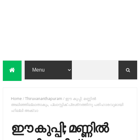
Home
/
Thiruvananthapuram
/
ഈ കുപ്പി; മണ്ണില്‍
അലിഞ്ഞില്ലാതാകും, പ്ലാസ്റ്റിക് പ്രശ്‌നത്തിനു പരിഹാരവുമായി
ഹില്ലി അക്വാ
ഈ കുപ്പി; മണ്ണില്‍