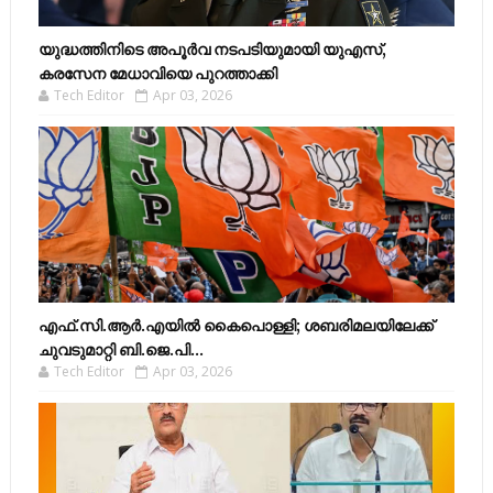
യുദ്ധത്തിനിടെ അപൂർവ നടപടിയുമായി യുഎസ്,
കരസേന മേധാവിയെ പുറത്താക്കി
Tech Editor
Apr 03, 2026
എഫ്​.സി.ആർ.എയിൽ കൈപൊള്ളി; ശബരിമലയിലേക്ക്​
ചുവടുമാറ്റി ബി.ജെ.പി...
Tech Editor
Apr 03, 2026