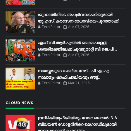
യുദ്ധത്തിനിടെ അപൂർവ നടപടിയുമായി
യുഎസ്, കരസേന മേധാവിയെ പുറത്താക്കി
Tech Editor
Apr 03, 2026
എഫ്​.സി.ആർ.എയിൽ കൈപൊള്ളി;
ശബരിമലയിലേക്ക്​ ചുവടുമാറ്റി ബി.ജെ.പി...
Tech Editor
Apr 03, 2026
സമസ്തയുടെ ലക്ഷ്യം നേടി.. പി എം എ
സലാമും ഷാഫി ചാലിയവും ഔട്ട്..
Tech Editor
Mar 21, 2026
CLOUD NEWS
ഇനി 4ജിയും 5ജിയിലും വേറെ ലെവൽ; 3.6
ബില്യണ്‍ ഡോളറിന്‍റെ മെഗാഡീലുമായി
വോഡഫോണ്‍ ഐഡിയ