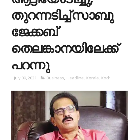
തുറന്നടിച്ച് സാബു
ജേക്കബ്
തെലങ്കാനയിലേക്ക്
പറന്നു
July 09, 2021
Business
,
Headline
,
Kerala
,
Kochi