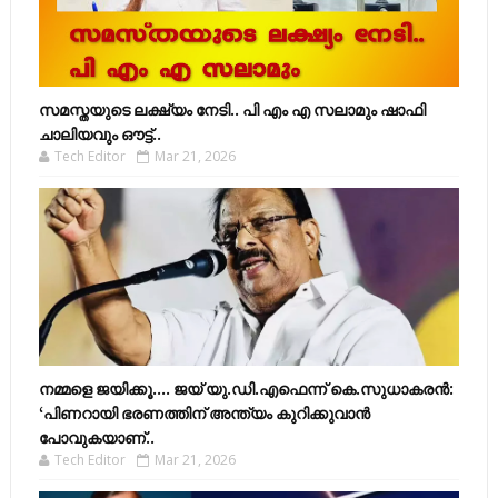
സമസ്തയുടെ ലക്ഷ്യം നേടി.. പി എം എ സലാമും ഷാഫി
ചാലിയവും ഔട്ട്..
Tech Editor
Mar 21, 2026
നമ്മളെ ജയിക്കൂ.... ജയ് യു.ഡി.എഫെന്ന് കെ.സുധാകരൻ:
‘പിണറായി ഭരണത്തിന് അന്ത്യം കുറിക്കുവാൻ
പോവുകയാണ്..
Tech Editor
Mar 21, 2026