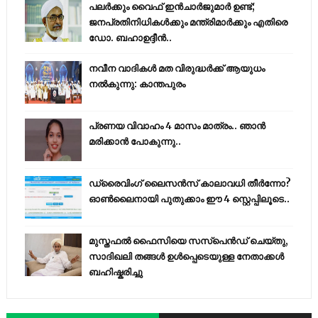
പലർക്കും വൈഫ് ഇൻചാർജുമാർ ഉണ്ട്;
ജനപ്രതിനിധികൾക്കും മന്ത്രിമാർക്കും എതിരെ
ഡോ. ബഹാഉദ്ദീൻ..
നവീന വാദികൾ മത വിരുദ്ധർക്ക് ആയുധം
നൽകുന്നു: കാന്തപുരം
പ്രണയ വിവാഹം 4 മാസം മാത്രം.. ഞാൻ
മരിക്കാൻ പോകുന്നു..
ഡ്രൈവിംഗ് ലൈസൻസ് കാലാവധി തീർന്നോ?
ഓൺലൈനായി പുതുക്കാം ഈ 4 സ്റ്റെപ്പിലൂടെ..
മുസ്തഫൽ ഫൈസിയെ സസ്‌പെൻഡ് ചെയ്തു,
സാദിഖലി തങ്ങൾ ഉൾപ്പെടെയുള്ള നേതാക്കൾ
ബഹിഷ്കരിച്ചു