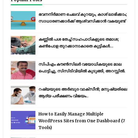
ഭവനനിർമാണ ചെലവ് കുറയും, കാശ് ലാഭിക്കാം;
സാധാരണക്കാർക്ക് ആശ്വസിക്കാൻ വകയുണ്ട്
കണ്ണിൽ പശ തേച്ച് സഹപാഠികളുടെ തമാശ;
കൺപോള തുറക്കാനാകാതെ കുട്ടികൾ...
സിപിഎം കൗണ്‍സിലര്‍ വയോധികയുടെ മാല
പൊട്ടിച്ചു, സിസിടിവിയില്‍ കുടുങ്ങി, അറസ്റ്റില്‍.
റഷ്യയുടെ അര്‍ബുദ വാക്‌സീന്‍; മനുഷ്യരിലെ
ആദ്യ പരീക്ഷണം വിജയം..
How to Easily Manage Multiple
WordPress Sites from One Dashboard (7
Tools)