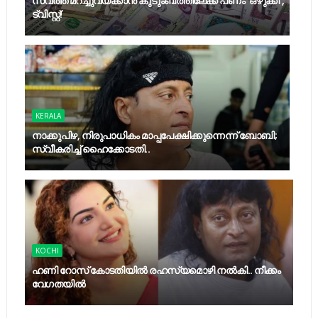
സ്വത്ത് മറച്ചുവയ്ക്കാൻ കുടുംബത്തിലേക്ക് പണം 'ഒഴുക്കി',
ട്വിസ്റ്റ്!
KERALA
നാക്കുപിഴ, നിരുപാധികം മാപ്പപേക്ഷിക്കുന്നെന്ന് ബോബി;
സ്വീകരിച്ച് ഹൈക്കോടതി..
KOCHI
ഹണി റോസ് കോടതിയിൽ രഹസ്യമൊഴി നൽകി.. നീക്കം
വേഗതയില്‍