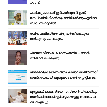
Tools)
പലർക്കും വൈഫ് ഇൻചാർജുമാർ ഉണ്ട്;
ജനപ്രതിനിധികൾക്കും മന്ത്രിമാർക്കും എതിരെ
ഡോ. ബഹാഉദ്ദീൻ..
നവീന വാദികൾ മത വിരുദ്ധർക്ക് ആയുധം
നൽകുന്നു: കാന്തപുരം
പ്രണയ വിവാഹം 4 മാസം മാത്രം.. ഞാൻ
മരിക്കാൻ പോകുന്നു..
ഡ്രൈവിംഗ് ലൈസൻസ് കാലാവധി തീർന്നോ?
ഓൺലൈനായി പുതുക്കാം ഈ 4 സ്റ്റെപ്പിലൂടെ..
മുസ്തഫൽ ഫൈസിയെ സസ്‌പെൻഡ് ചെയ്തു,
സാദിഖലി തങ്ങൾ ഉൾപ്പെടെയുള്ള നേതാക്കൾ
ബഹിഷ്കരിച്ചു