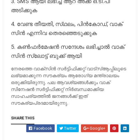
3. SMS ആയി ലഭിച്ച ആറ്​ അക്ക ഒ.ടി.പി
അടിക്കുക
4. വേണ്ട തീയതി, സ്​ഥലം, പിൻകോഡ്​, വാക്​
സിൻ എന്നിവ തെരഞ്ഞെടുക്കുക
5. കൺഫർമേഷൻ സന്ദേശം ലഭിച്ചാൽ വാക്​
സിൻ സ്ലോട്ട്​ ബുക്ക്​ ആയി
നേരത്തെ വാക്​സിൻ സർട്ടിഫിക്കറ്റ്​ വാട്​സ്​ആപ്പിലൂടെ
ലഭ്യമാക്കുന്ന സൗകര്യം ആരോഗ്യ മന്ത്രാലയം
ഒരുക്കിയിരുന്നു. പല ആവശ്യങ്ങൾക്കും വാക്​
സിനേഷൻ സർട്ടിഫിക്കറ്റ്​ നിർബന്ധമാക്കിയ
സാഹചര്യത്തിൽ ജനങ്ങൾക്ക്​ ഇത്​
സൗകര്യപ്രദമായിരുന്നു.
SHARE THIS
Facebook
Twitter
Google+