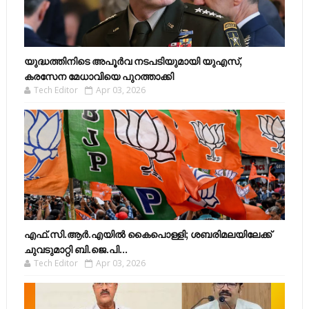
യുദ്ധത്തിനിടെ അപൂർവ നടപടിയുമായി യുഎസ്,
കരസേന മേധാവിയെ പുറത്താക്കി
Tech Editor
Apr 03, 2026
എഫ്​.സി.ആർ.എയിൽ കൈപൊള്ളി; ശബരിമലയിലേക്ക്​
ചുവടുമാറ്റി ബി.ജെ.പി...
Tech Editor
Apr 03, 2026