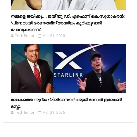
നമ്മളെ ജയിക്കൂ.... ജയ് യു.ഡി.എഫെന്ന് കെ.സുധാകരൻ:
‘പിണറായി ഭരണത്തിന് അന്ത്യം കുറിക്കുവാൻ
പോവുകയാണ്..
Tech Editor
Mar 21, 2026
ലോകത്തെ ആദ്യ ട്രില്യണയർ ആയി മാറാൻ ഇലോൺ
മസ്ക്..
Tech Editor
Mar 21, 2026