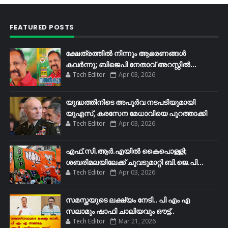
FEATURED POSTS
ക്ഷേത്രത്തിൽ നിന്നും ആഭരണങ്ങൾ
കവർന്നു; ബിജെപി നേതാവ് അറസ്റ്റിൽ...
Tech Editor
Apr 03, 2026
യുദ്ധത്തിനിടെ അപൂർവ നടപടിയുമായി
യുഎസ്, കരസേന മേധാവിയെ പുറത്താക്കി
Tech Editor
Apr 03, 2026
എഫ്​.സി.ആർ.എയിൽ കൈപൊള്ളി;
ശബരിമലയിലേക്ക്​ ചുവടുമാറ്റി ബി.ജെ.പി...
Tech Editor
Apr 03, 2026
സമസ്തയുടെ ലക്ഷ്യം നേടി.. പി എം എ
സലാമും ഷാഫി ചാലിയവും ഔട്ട്..
Tech Editor
Mar 21, 2026