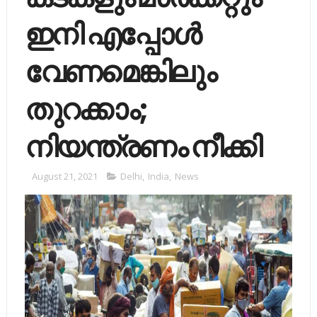
ഇനി എപ്പോള്‍
വേണമെങ്കിലും
തുറക്കാം;
നിയന്ത്രണം നീക്കി
August 21, 2021
Delhi
,
India
,
News