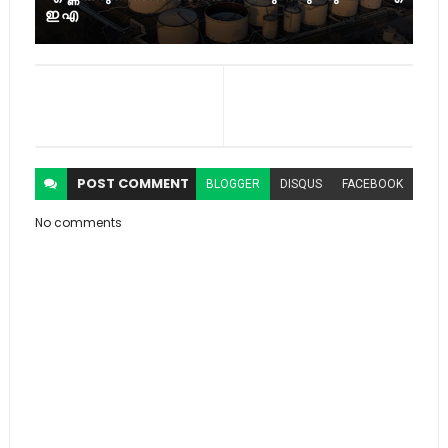
ഇ എ
POST
COMMENT
BLOGGER
DISQUS
FACEBOOK
No comments