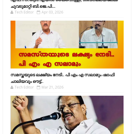
ചുവടുമാറ്റി ബി.ജെ.പി...
Tech Editor
Apr 03, 2026
സമസ്തയുടെ ലക്ഷ്യം നേടി.. പി എം എ സലാമും ഷാഫി
ചാലിയവും ഔട്ട്..
Tech Editor
Mar 21, 2026