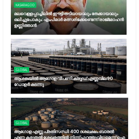
KASARAGOD
മലവെള്ളപ്പാച്ചിലില്‍ ഈട്ടി തടിയായാലും തേക്കായാലും
ഒലിച്ചുപോകും: എംപിമാര്‍ മത്സരിക്കേണ്ടെന്ന് രാജ്‌മോഹന്‍
ഉണ്ണിത്താന്‍
GLOBAL
ആശങ്കയിൽ ആഗോള വിപണി:ക്രൂഡ് എണ്ണവില 90
ഡോളർ കടന്നു
GLOBAL
ആഗോള എണ്ണ പ്രതിസന്ധി: 400 ദശലക്ഷം ബാരൽ
എണ്ണ കരുതൽ ശേഖരത്തിൽ നിന്ന് പുറത്തുവിടുമെന്ന് ഐ