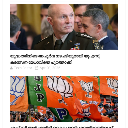
യുദ്ധത്തിനിടെ അപൂർവ നടപടിയുമായി യുഎസ്,
കരസേന മേധാവിയെ പുറത്താക്കി
Tech Editor
Apr 03, 2026
എഫ്​.സി.ആർ.എയിൽ കൈപൊള്ളി; ശബരിമലയിലേക്ക്​