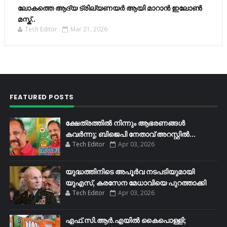
ലോകത്തെ ആദ്യ ട്രില്യണയർ ആയി മാറാൻ ഇലോൺ
മസ്ക്..
Tech Editor
Mar 21, 2026
FEATURED POSTS
ക്ഷേത്രത്തിൽ നിന്നും ആഭരണങ്ങൾ
കവർന്നു; ബിജെപി നേതാവ് അറസ്റ്റിൽ...
Tech Editor
Apr 03, 2026
യുദ്ധത്തിനിടെ അപൂർവ നടപടിയുമായി
യുഎസ്, കരസേന മേധാവിയെ പുറത്താക്കി
Tech Editor
Apr 03, 2026
എഫ്​.സി.ആർ.എയിൽ കൈപൊള്ളി;