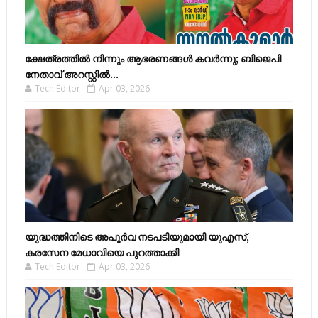
ക്ഷേത്രത്തിൽ നിന്നും ആഭരണങ്ങൾ കവർന്നു; ബിജെപി
നേതാവ് അറസ്റ്റിൽ...
Tech Editor
Apr 03, 2026
യുദ്ധത്തിനിടെ അപൂർവ നടപടിയുമായി യുഎസ്,
കരസേന മേധാവിയെ പുറത്താക്കി
Tech Editor
Apr 03, 2026