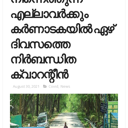
എല്ലാവര്‍ക്കും
കര്‍ണാടകയില്‍ ഏഴ്
ദിവസത്തെ
നിര്‍ബന്ധിത
ക്വാറന്റീന്‍
August 30, 2021
Covid
,
News