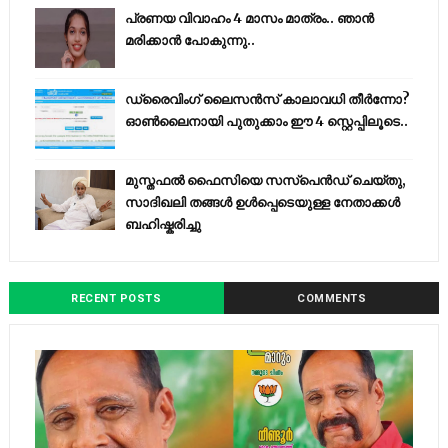
പ്രണയ വിവാഹം 4 മാസം മാത്രം.. ഞാൻ
മരിക്കാൻ പോകുന്നു..
ഡ്രൈവിംഗ് ലൈസൻസ് കാലാവധി തീർന്നോ?
ഓൺലൈനായി പുതുക്കാം ഈ 4 സ്റ്റെപ്പിലൂടെ..
മുസ്തഫൽ ഫൈസിയെ സസ്‌പെൻഡ് ചെയ്തു,
സാദിഖലി തങ്ങൾ ഉൾപ്പെടെയുള്ള നേതാക്കൾ
ബഹിഷ്കരിച്ചു
RECENT POSTS
COMMENTS