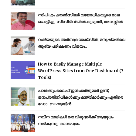
സിപിഎം കൗണ്‍സിലര്‍ വയോധികയുടെ മാല
പൊട്ടിച്ചു, സിസിടിവിയില്‍ കുടുങ്ങി, അറസ്റ്റില്‍.
റഷ്യയുടെ അര്‍ബുദ വാക്‌സീന്‍; മനുഷ്യരിലെ
ആദ്യ പരീക്ഷണം വിജയം..
How to Easily Manage Multiple
WordPress Sites from One Dashboard (7
Tools)
പലർക്കും വൈഫ് ഇൻചാർജുമാർ ഉണ്ട്;
ജനപ്രതിനിധികൾക്കും മന്ത്രിമാർക്കും എതിരെ
ഡോ. ബഹാഉദ്ദീൻ..
നവീന വാദികൾ മത വിരുദ്ധർക്ക് ആയുധം
നൽകുന്നു: കാന്തപുരം