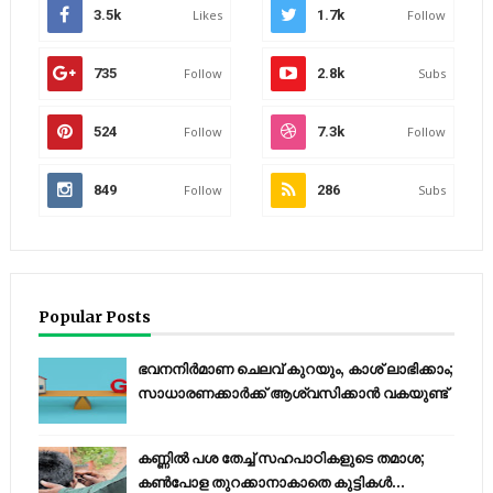
3.5k
Likes
1.7k
Follow
735
Follow
2.8k
Subs
524
Follow
7.3k
Follow
849
Follow
286
Subs
Popular Posts
ഭവനനിർമാണ ചെലവ് കുറയും, കാശ് ലാഭിക്കാം;
സാധാരണക്കാർക്ക് ആശ്വസിക്കാൻ വകയുണ്ട്
കണ്ണിൽ പശ തേച്ച് സഹപാഠികളുടെ തമാശ;
കൺപോള തുറക്കാനാകാതെ കുട്ടികൾ...