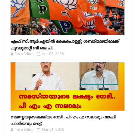
എഫ്​.സി.ആർ.എയിൽ കൈപൊള്ളി; ശബരിമലയിലേക്ക്​
ചുവടുമാറ്റി ബി.ജെ.പി...
Tech Editor
Apr 03, 2026
സമസ്തയുടെ ലക്ഷ്യം നേടി.. പി എം എ സലാമും ഷാഫി
ചാലിയവും ഔട്ട്..
Tech Editor
Mar 21, 2026