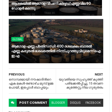
ആശങ്കയിൽ ആഗോള വിപണി:ക്രൂഡ് എണ്ണവില 90
ഡോളർ കടന്നു
GLOBAL
ആഗോള എണ്ണ പ്രതിസന്ധി: 400 ദശലക്ഷം ബാരൽ
എണ്ണ കരുതൽ ശേഖരത്തിൽ നിന്ന് പുറത്തുവിടുമെന്ന് ഐ
ഇ എ
PREVIOUS
NEXT
നൊമ്പരമായി നൗഷാദിന്‍റെ
യുവതിയെ സുഹൃത്ത് കുത്തി
ഏക മകൾ-രണ്ടാഴ്ച മുമ്പ്​ ഉമ്മ
പരിക്കേല്‍പ്പിച്ചു; 15 തവണ
പോയി, ഇപ്പോള്‍ ബാപ്പയും
കുത്തേറ്റു,നില ഗുരുതരം
POST
COMMENT
BLOGGER
DISQUS
FACEBOOK