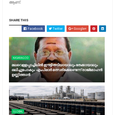
ആണ്.
SHARE THIS
Facebook
Twitter
Google+
KASARAGOD
മലവെള്ളപ്പാച്ചിലില്‍ ഈട്ടി തടിയായാലും തേക്കായാലും
ഒലിച്ചുപോകും: എംപിമാര്‍ മത്സരിക്കേണ്ടെന്ന് രാജ്‌മോഹന്‍
ഉണ്ണിത്താന്‍
GLOBAL