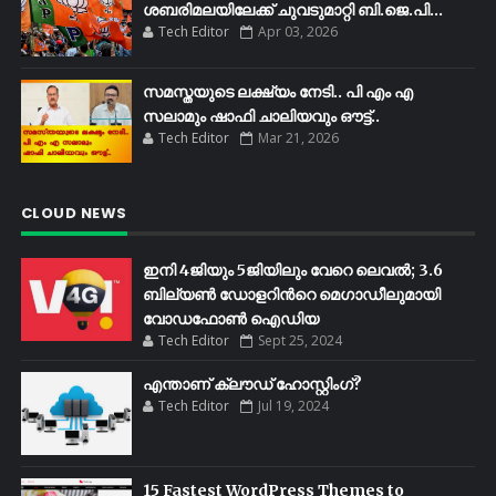
ശബരിമലയിലേക്ക്​ ചുവടുമാറ്റി ബി.ജെ.പി...
Tech Editor
Apr 03, 2026
സമസ്തയുടെ ലക്ഷ്യം നേടി.. പി എം എ
സലാമും ഷാഫി ചാലിയവും ഔട്ട്..
Tech Editor
Mar 21, 2026
CLOUD NEWS
ഇനി 4ജിയും 5ജിയിലും വേറെ ലെവൽ; 3.6
ബില്യണ്‍ ഡോളറിന്‍റെ മെഗാഡീലുമായി
വോഡഫോണ്‍ ഐഡിയ
Tech Editor
Sept 25, 2024
എന്താണ് ക്ലൗഡ് ഹോസ്റ്റിംഗ്?
Tech Editor
Jul 19, 2024
15 Fastest WordPress Themes to