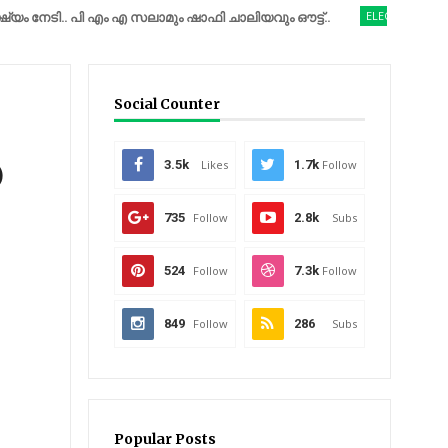
.. പി എം എ സലാമും ഷാഫി ചാലിയവും ഔട്ട്..
ELECTION 2026
നമ്മളെ
Social Counter
3.5k
Likes
1.7k
Follow
735
Follow
2.8k
Subs
524
Follow
7.3k
Follow
849
Follow
286
Subs
Popular Posts