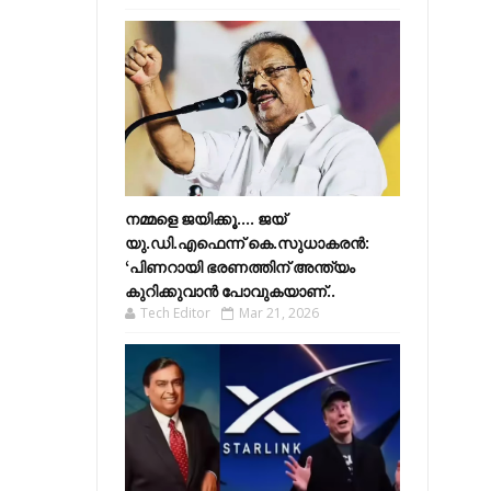
നമ്മളെ ജയിക്കൂ.... ജയ്
യു.ഡി.എഫെന്ന് കെ.സുധാകരൻ:
‘പിണറായി ഭരണത്തിന് അന്ത്യം
കുറിക്കുവാൻ പോവുകയാണ്..
Tech Editor
Mar 21, 2026