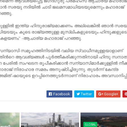
മെന്ന്​ ആവശ്യപ്പെട്ട്​ ജഗദ്​ഗുരു പരമഹംസ്​​ ആചാര്യ മഹാരാജ്​
ിൽ താൻ സരയു നദിയിൽ ചാടി ജലമസമാധിയടയുമെന്നും മഹാരാജ്​
റഞ്ഞു.
ിനുള്ളിൽ ഇന്ത്യ ഹിന്ദുരാജ്യമാക്കണം. അല്ലെങ്കിൽ ഞാൻ സരയ
ടയും. കൂടെ രാജ്യത്തുള്ള മുസ്​ലിംകളുടെയും ഹിന്ദുക്കളുട
ുകളയണം'' -ആചാര്യ മഹാരാജ്​ പറഞ്ഞു.
്യാസി സമൂഹത്തിനിടയിൽ വലിയ സ്വാധീനമുള്ളയാളാണ്​
ഹത്തിന്‍റെ ആവശ്യങ്ങൾ പൂർത്തീകരിക്കുന്നതിനായി ഹിന്ദു സനാ
 പേരിൽ സംഘടന രൂപീകരിക്കാൻ സന്യാസിമാർക്കുള്ളിൽ നീക്കമു
ഹാരാജ്​ നിരാഹാര സമരം അനുഷ്​ഠിച്ചിരുന്നു. തുടർന്ന്​ കേന്ദ്ര
അമിത്​ ഷായുടെ ഉറപ്പിനെത്തുടർന്നാണ്​ നിരാഹാരം അവസാനിപ്പിച്
Facebook
Twitter
Google+
GLOBAL