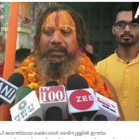
ി ജയന്തിയായ ഒക്​ടോബർ രണ്ടിനുള്ളിൽ ഇന്ത്യ