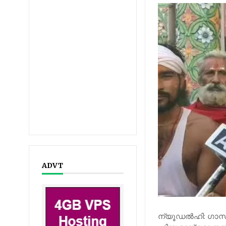
ADVT
ന്യൂഡൽഹി: ഗാന്ധ