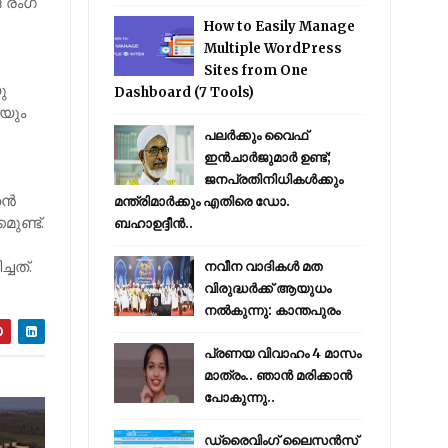
 രംഗ​
How to Easily Manage
Multiple WordPress
Sites from One
ു
Dashboard (7 Tools)
െയും
പലർക്കും വൈഫ്
ഇൻചാർജുമാർ ഉണ്ട്;
ജനപ്രതിനിധികൾക്കും
തൻ
മന്ത്രിമാർക്കും എതിരെ ഡോ.
ണ്ട്​.
ബഹാഉദ്ദീൻ..
ചത്​.
നവീന വാദികൾ മത
വിരുദ്ധർക്ക് ആയുധം
നൽകുന്നു: കാന്തപുരം
പ്രണയ വിവാഹം 4 മാസം
മാത്രം.. ഞാൻ മരിക്കാൻ
പോകുന്നു..
ഡ്രൈവിംഗ് ലൈസൻസ്