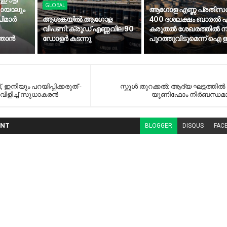
 ഈട്ടി
GLOBAL
കായാലും
ആഗോള എണ്ണ പ്രതിസന
മാര്‍
ആശങ്കയിൽ ആഗോള
400 ദശലക്ഷം ബാരൽ എ
വിപണി:ക്രൂഡ് എണ്ണവില 90
കരുതൽ ശേഖരത്തിൽ നിന
താന്‍
ഡോളർ കടന്നു
പുറത്തുവിടുമെന്ന് ഐ
, ഇനിയും പറയിപ്പിക്കരുത്'-
സ്കൂള്‍ തുറക്കല്‍: ആദ്യ ഘട്ടത്തില്‍
ളിച്ച് സുധാകരന്‍
യൂണിഫോം നിര്‍ബന്ധമാക
NT
BLOGGER
DISQUS
FAC