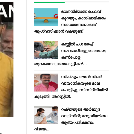
ഭവനനിർമാണ ചെലവ്
കുറയും, കാശ് ലാഭിക്കാം;
സാധാരണക്കാർക്ക്
ആശ്വസിക്കാൻ വകയുണ്ട്
കണ്ണിൽ പശ തേച്ച്
സഹപാഠികളുടെ തമാശ;
കൺപോള
തുറക്കാനാകാതെ കുട്ടികൾ...
സിപിഎം കൗണ്‍സിലര്‍
വയോധികയുടെ മാല
പൊട്ടിച്ചു, സിസിടിവിയില്‍
കുടുങ്ങി, അറസ്റ്റില്‍.
റഷ്യയുടെ അര്‍ബുദ
വാക്‌സീന്‍; മനുഷ്യരിലെ
ആദ്യ പരീക്ഷണം
വിജയം..