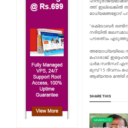
ഹിന്ദുരാജ്യമാക്കണ
ത്ത്​. ഇല്ലെങ്ക
മാധ്യമങ്ങളോട്​ പ
''ഒക്​ടോബർ രണ്ട
നദിയിൽ ജലസമാധിയ
പൗരത്വം എടുത്ത
അയോധ്യയിലെ സന
മഹാരാജ്​. ​ഇദ്ദേ
ധർമ സൻസദ്​ എന്ന
മുമ്പ്​ 15 ദിവസം മ
ആഭ്യന്തര മന്ത്രി 
SHARE THIS
KASARAGOD