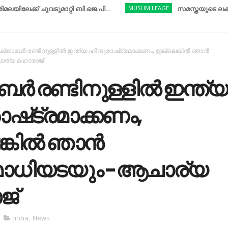
ുവടുമാറ്റി ബി.ജെ.പി...
MUSLIM LEAGE
സമസ്തയുടെ ലക്ഷ്യം നേടി
ക്​ടോബർ രണ്ടിനുള്ളിൽ ഇന്ത്യ ഹിന്ദുരാഷ്​ട്രമാക്കണം, ഇല്ലെങ്കിൽ ഞാൻ
ര്യ മഹാരാജ്​
ബർ രണ്ടിനുള്ളിൽ ഇന്ത്യ
ാഷ്​ട്രമാക്കണം,
ങ്കിൽ ഞാൻ
ാധിയടയും -ആചാര്യ
്​
India
,
News