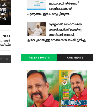
കാലാവധി തീർന്നോ?
്ധി:
ണ്ണ
ഓൺലൈനായി
്ന്
പുതുക്കാം ഈ 4 സ്റ്റെപ്പിലൂടെ..
 ഇ എ
മുസ്തഫൽ ഫൈസിയെ
സസ്‌പെൻഡ് ചെയ്തു,
സാദിഖലി തങ്ങൾ
NEXT
ഉൾപ്പെടെയുള്ള നേതാക്കൾ ബഹിഷ്കരിച്ചു
 ഹാജര്‍,
്കില്ല
RECENT POSTS
COMMENTS
EBOOK