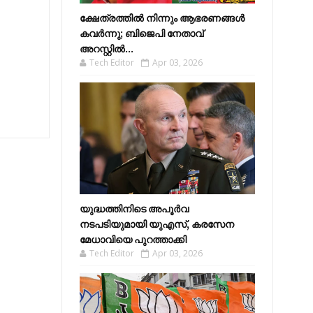
ക്ഷേത്രത്തിൽ നിന്നും ആഭരണങ്ങൾ
കവർന്നു; ബിജെപി നേതാവ്
അറസ്റ്റിൽ...
Tech Editor
Apr 03, 2026
യുദ്ധത്തിനിടെ അപൂർവ
നടപടിയുമായി യുഎസ്, കരസേന
മേധാവിയെ പുറത്താക്കി
Tech Editor
Apr 03, 2026