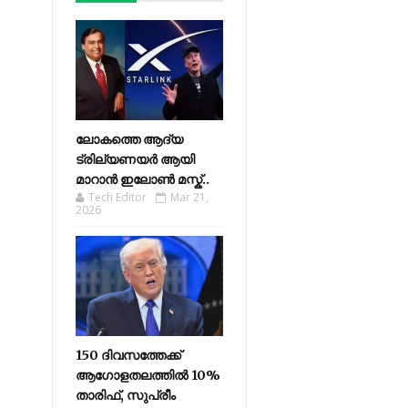
ലോകത്തെ ആദ്യ
ട്രില്യണയർ ആയി
മാറാൻ ഇലോൺ മസ്ക്..
Tech Editor
Mar 21,
2026
150 ദിവസത്തേക്ക്
ആഗോളതലത്തിൽ 10%
താരിഫ്, സുപ്രീം