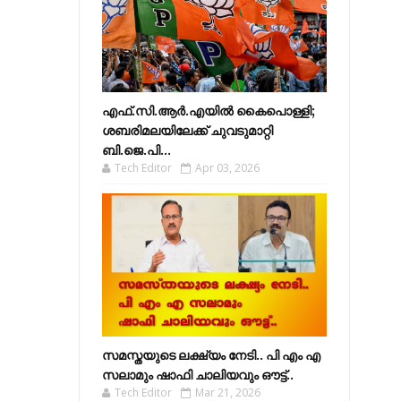
എഫ്​.സി.ആർ.എയിൽ കൈപൊള്ളി;
ശബരിമലയിലേക്ക്​ ചുവടുമാറ്റി
ബി.ജെ.പി...
Tech Editor
Apr 03, 2026
സമസ്തയുടെ ലക്ഷ്യം നേടി.. പി എം എ
സലാമും ഷാഫി ചാലിയവും ഔട്ട്..
Tech Editor
Mar 21, 2026