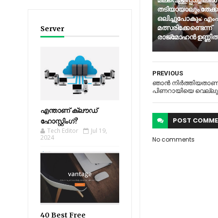
മലവെള്ളപ്പാച്ചിലില്‍
തടിയായാലും തേക്
ഒലിച്ചുപോകും: എംപി
മത്സരിക്കേണ്ടെന്ന്
Server
രാജ്‌മോഹന്‍ ഉണ്ണിത്
PREVIOUS
ഞാന്‍ നിര്‍ത്തിയതാണ്
പിണറായിയെ വെല്ലുവി
എന്താണ് ക്ലൗഡ്
POST
COMME
ഹോസ്റ്റിംഗ്?
Tech Editor
Jul 19,
2024
No comments
40 Best Free