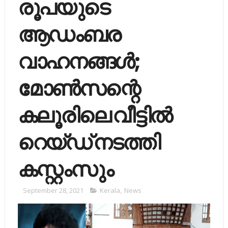
രൂപയുടെ
ആഡംബര
വാഹനങ്ങള്‍;
മോൺസന്റെ
കലൂരിലെ വീട്ടില്‍
റെയ്ഡ് നടത്തി
കസ്റ്റംസും
September 28, 2021
Kerala
,
News