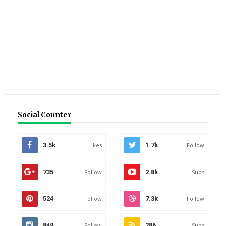
Social Counter
3.5k
Likes
1.7k
Follow
735
Follow
2.8k
Subs
524
Follow
7.3k
Follow
849
Follow
286
Subs