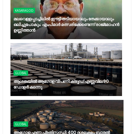
KASARAGOD
മലവെള്ളപ്പാച്ചിലില്‍ ഈട്ടി തടിയായാലും തേക്കായാലും
ഒലിച്ചുപോകും: എംപിമാര്‍ മത്സരിക്കേണ്ടെന്ന് രാജ്‌മോഹന്‍
ഉണ്ണിത്താന്‍
GLOBAL
ആശങ്കയിൽ ആഗോള വിപണി:ക്രൂഡ് എണ്ണവില 90
ഡോളർ കടന്നു
GLOBAL
ആഗോള എണ്ണ പ്രതിസന്ധി: 400 ദശലക്ഷം ബാരൽ