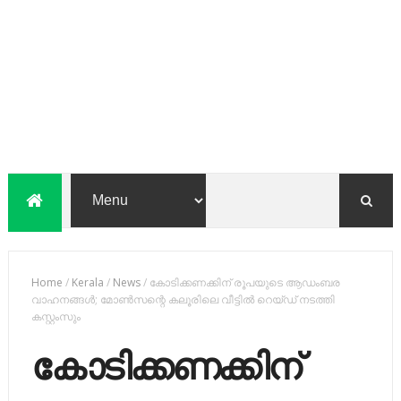
Home
/
Kerala
/
News
/
കോടിക്കണക്കിന് രൂപയുടെ ആഡംബര
വാഹനങ്ങള്‍; മോൺസന്റെ കലൂരിലെ വീട്ടില്‍ റെയ്ഡ് നടത്തി
കസ്റ്റംസും
കോടിക്കണക്കിന്