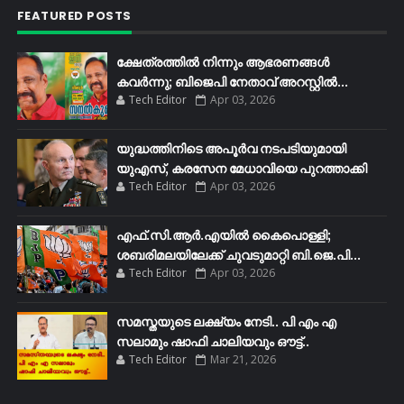
FEATURED POSTS
ക്ഷേത്രത്തിൽ നിന്നും ആഭരണങ്ങൾ
കവർന്നു; ബിജെപി നേതാവ് അറസ്റ്റിൽ...
Tech Editor
Apr 03, 2026
യുദ്ധത്തിനിടെ അപൂർവ നടപടിയുമായി
യുഎസ്, കരസേന മേധാവിയെ പുറത്താക്കി
Tech Editor
Apr 03, 2026
എഫ്​.സി.ആർ.എയിൽ കൈപൊള്ളി;
ശബരിമലയിലേക്ക്​ ചുവടുമാറ്റി ബി.ജെ.പി...
Tech Editor
Apr 03, 2026
സമസ്തയുടെ ലക്ഷ്യം നേടി.. പി എം എ
സലാമും ഷാഫി ചാലിയവും ഔട്ട്..
Tech Editor
Mar 21, 2026