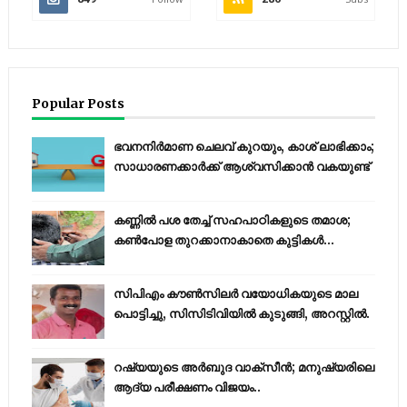
Popular Posts
ഭവനനിർമാണ ചെലവ് കുറയും, കാശ് ലാഭിക്കാം;
സാധാരണക്കാർക്ക് ആശ്വസിക്കാൻ വകയുണ്ട്
കണ്ണിൽ പശ തേച്ച് സഹപാഠികളുടെ തമാശ;
കൺപോള തുറക്കാനാകാതെ കുട്ടികൾ...
സിപിഎം കൗണ്‍സിലര്‍ വയോധികയുടെ മാല
പൊട്ടിച്ചു, സിസിടിവിയില്‍ കുടുങ്ങി, അറസ്റ്റില്‍.
റഷ്യയുടെ അര്‍ബുദ വാക്‌സീന്‍; മനുഷ്യരിലെ
ആദ്യ പരീക്ഷണം വിജയം..