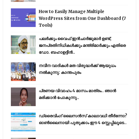
How to Easily Manage Multiple
WordPress Sites from One Dashboard (7
Tools)
പലർക്കും വൈഫ് ഇൻചാർജുമാർ ഉണ്ട്;
ജനപ്രതിനിധികൾക്കും മന്ത്രിമാർക്കും എതിരെ
ഡോ. ബഹാഉദ്ദീൻ..
നവീന വാദികൾ മത വിരുദ്ധർക്ക് ആയുധം
നൽകുന്നു: കാന്തപുരം
പ്രണയ വിവാഹം 4 മാസം മാത്രം.. ഞാൻ
മരിക്കാൻ പോകുന്നു..
ഡ്രൈവിംഗ് ലൈസൻസ് കാലാവധി തീർന്നോ?
ഓൺലൈനായി പുതുക്കാം ഈ 4 സ്റ്റെപ്പിലൂടെ..