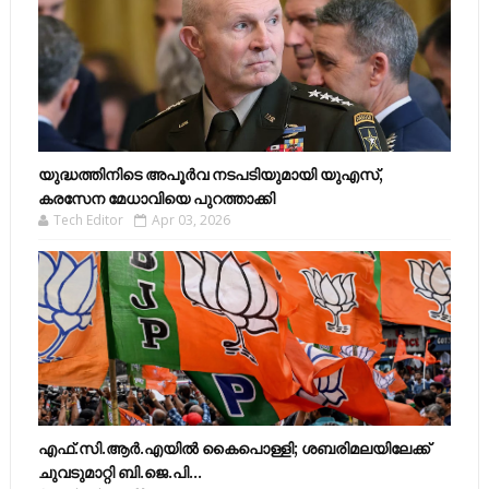
യുദ്ധത്തിനിടെ അപൂർവ നടപടിയുമായി യുഎസ്,
കരസേന മേധാവിയെ പുറത്താക്കി
Tech Editor
Apr 03, 2026
എഫ്​.സി.ആർ.എയിൽ കൈപൊള്ളി; ശബരിമലയിലേക്ക്​
ചുവടുമാറ്റി ബി.ജെ.പി...