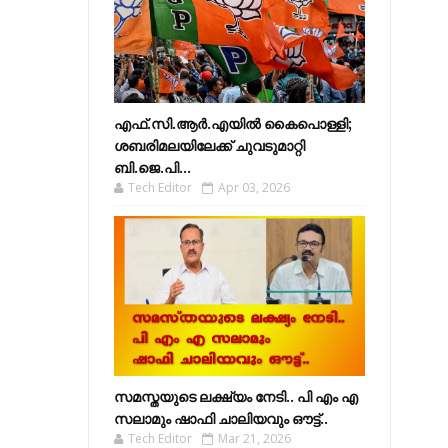
എഫ്​.സി.ആർ.എയിൽ കൈപൊള്ളി;
ശബരിമലയിലേക്ക്​ ചുവടുമാറ്റി
ബി.ജെ.പി...
Tech Editor
Apr 03, 2026
സമസ്തയുടെ ലക്ഷ്യം നേടി.. പി എം എ
സലാമും ഷാഫി ചാലിയവും ഔട്ട്..
Tech Editor
Mar 21, 2026