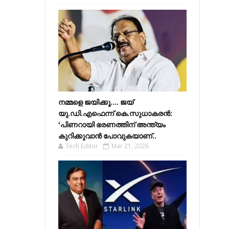
നമ്മളെ ജയിക്കൂ.... ജയ്
യു.ഡി.എഫെന്ന് കെ.സുധാകരൻ:
‘പിണറായി ഭരണത്തിന് അന്ത്യം
കുറിക്കുവാൻ പോവുകയാണ്..
Tech Editor
Mar 21, 2026