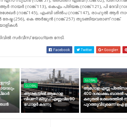
ീണ എസ് സുധന്‍ (റാങ്ക് 57), അപര്‍ണ എംബി (റാങ്ക് 62), പ്രസന്നകു
ര്‍ നായര്‍ (റാങ്ക് 113), കെഎം പ്രിയങ്ക (റാങ്ക് 121), പി ദേവി (റാങ്
രശേഖര്‍ (റാങ്ക് 145), എംബി ശില്‍പ (റാങ്ക് 147), രാഹുല്‍ ആര്‍ നാ
‍ രേഷ്മ (256), കെ അര്‍ജുന്‍ (റാങ്ക് 257) തുടങ്ങിയവരാണ് റാങ്ക്
ലയാളികള്‍.
വില്‍ സര്‍വീസ് യോഗ്യത നേടി.
Facebook
Twitter
Google+
GLOBAL
 ഈട്ടി
GLOBAL
കായാലും
ആഗോള എണ്ണ പ്രതിസന
മാര്‍
ആശങ്കയിൽ ആഗോള
400 ദശലക്ഷം ബാരൽ എ
വിപണി:ക്രൂഡ് എണ്ണവില 90
കരുതൽ ശേഖരത്തിൽ നിന
താന്‍
ഡോളർ കടന്നു
പുറത്തുവിടുമെന്ന് ഐ