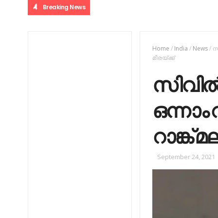
Breaking News
Home
/
India
/
News
/
സ
മീരയ്ക്ക്
സിവില്
ഒന്നാം 
റാങ്ക് 
September 24, 2021