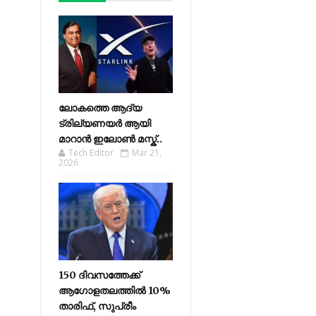
ലോകത്തെ ആദ്യ
ട്രില്യണയർ ആയി
മാറാൻ ഇലോൺ മസ്ക്..
Tech Editor
Mar 21,
2026
150 ദിവസത്തേക്ക്
ആഗോളതലത്തിൽ 10%
താരിഫ്, സുപ്രീം