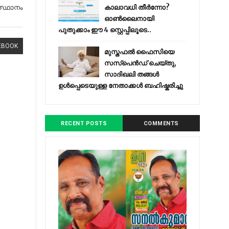
കാലാവധി തീർന്നോ?
തലസ്ഥാനം
ഓൺലൈനായി
പുതുക്കാം ഈ 4 സ്റ്റെപ്പിലൂടെ..
EBOOK
മുസ്തഫൽ ഫൈസിയെ
സസ്‌പെൻഡ് ചെയ്തു,
സാദിഖലി തങ്ങൾ
ഉൾപ്പെടെയുള്ള നേതാക്കൾ ബഹിഷ്കരിച്ചു
RECENT POSTS
COMMENTS