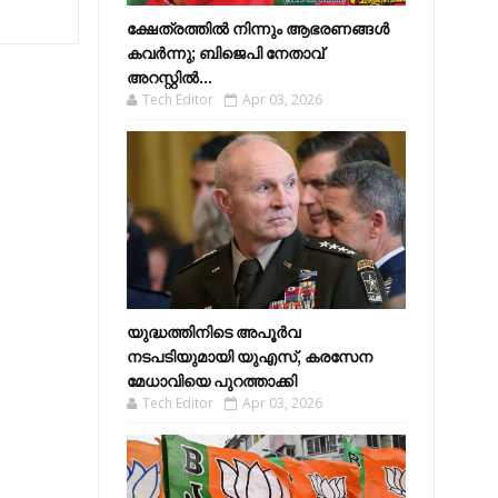
ക്ഷേത്രത്തിൽ നിന്നും ആഭരണങ്ങൾ
കവർന്നു; ബിജെപി നേതാവ്
അറസ്റ്റിൽ...
Tech Editor
Apr 03, 2026
യുദ്ധത്തിനിടെ അപൂർവ
നടപടിയുമായി യുഎസ്, കരസേന
മേധാവിയെ പുറത്താക്കി
Tech Editor
Apr 03, 2026