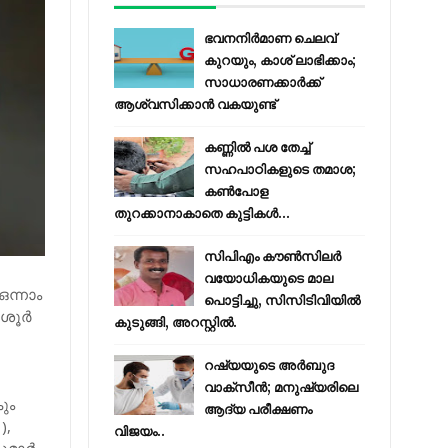
ഭവനനിർമാണ ചെലവ്
കുറയും, കാശ് ലാഭിക്കാം;
സാധാരണക്കാർക്ക്
ആശ്വസിക്കാൻ വകയുണ്ട്
കണ്ണിൽ പശ തേച്ച്
സഹപാഠികളുടെ തമാശ;
കൺപോള
തുറക്കാനാകാതെ കുട്ടികൾ...
സിപിഎം കൗണ്‍സിലര്‍
വയോധികയുടെ മാല
ഒന്നാം
പൊട്ടിച്ചു, സിസിടിവിയില്‍
ശൂര്‍
കുടുങ്ങി, അറസ്റ്റില്‍.
റഷ്യയുടെ അര്‍ബുദ
വാക്‌സീന്‍; മനുഷ്യരിലെ
കും
ആദ്യ പരീക്ഷണം
),
വിജയം..