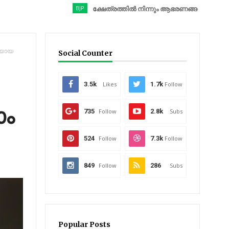
BJP
ക്ഷേത്രത്തിൽ നിന്നും ആഭരണങ്ങൾ കവർന്നു; ബിജെപി 
ളിയായ
Social Counter
3.5k
Likes
1.7k
Follow
ാം
735
Follow
2.8k
Subs
524
Follow
7.3k
Follow
849
Follow
286
Subs
Popular Posts