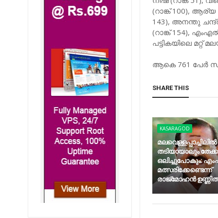
നിഷ (റാങ്ക് 51), വ
(റാങ്ക് 100), ആര്യ ആ
143), അനന്തു ചന്ദ്
(റാങ്ക് 154), എംഎല്
പട്ടികയിലെ മറ്റ് മ
ആകെ 761 പേര്‍ സി
SHARE THIS
KASARAGOD
മലവെള്ളപ്പാച്ചിലില്‍
തടിയായാലും തേക്
ഒലിച്ചുപോകും: എംപി
മത്സരിക്കേണ്ടെന്ന്
രാജ്‌മോഹന്‍ ഉണ്ണിത്