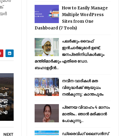
മാര്‍
ക്
How to Easily Manage
യര്‍
Multiple WordPress
Sites from One
Dashboard (7 Tools)
പലർക്കും വൈഫ്
ഇൻചാർജുമാർ ഉണ്ട്;
ജനപ്രതിനിധികൾക്കും
മന്ത്രിമാർക്കും എതിരെ ഡോ.
ബഹാഉദ്ദീൻ..
നവീന വാദികൾ മത
വിരുദ്ധർക്ക് ആയുധം
്ധി:
നൽകുന്നു: കാന്തപുരം
ണ്ണ
്ന്
പ്രണയ വിവാഹം 4 മാസം
 ഇ എ
മാത്രം.. ഞാൻ മരിക്കാൻ
പോകുന്നു..
ഡ്രൈവിംഗ് ലൈസൻസ്
NEXT