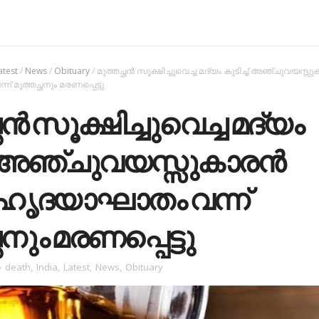
atest
/
News
/
Obituary
/
മുത്തച്ഛന്‍ സൂക്ഷിച്ചുവെച്ച മദ്യം കുടിച്ച് അഞ്ചുവയസ്സു
് മുത്തച്ഛനും മരണപ്പെട്ടു
ഛന്‍ സൂക്ഷിച്ചുവെച്ച മദ്യം
ച് അഞ്ചുവയസ്സുകാരന്‍
ു; ഹൃദയാഘാതം വന്ന്
ഛനും മരണപ്പെട്ടു
death
,
India
,
Latest
,
News
,
Obituary