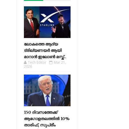
ലോകത്തെ ആദ്യ
ട്രില്യണയർ ആയി
മാറാൻ ഇലോൺ മസ്ക്..
Tech Editor
Mar 21,
2026
150 ദിവസത്തേക്ക്
ആഗോളതലത്തിൽ 10%
താരിഫ്, സുപ്രീം