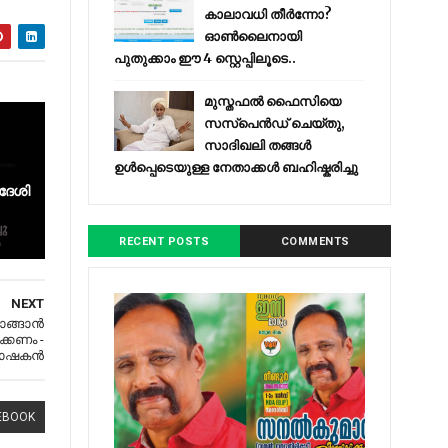
കാലാവധി തീർന്നോ?
ഓൺലൈനായി
പുതുക്കാം ഈ 4 സ്റ്റെപ്പിലൂടെ..
മുസ്തഫൽ ഫൈസിയെ
സസ്‌പെൻഡ് ചെയ്തു,
സാദിഖലി തങ്ങൾ
ഉൾപ്പെടെയുള്ള നേതാക്കൾ ബഹിഷ്കരിച്ചു
വദേശി
RECENT POSTS
COMMENTS
NEXT
ാങ്ങാൻ
ൽക്കണം -
ഭാഷകൻ
EBOOK