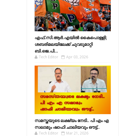
എഫ്​.സി.ആർ.എയിൽ കൈപൊള്ളി;
ശബരിമലയിലേക്ക്​ ചുവടുമാറ്റി
ബി.ജെ.പി...
Tech Editor
Apr 03, 2026
സമസ്തയുടെ ലക്ഷ്യം നേടി.. പി എം എ
സലാമും ഷാഫി ചാലിയവും ഔട്ട്..
Tech Editor
Mar 21, 2026