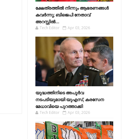
ക്ഷേത്രത്തിൽ നിന്നും ആഭരണങ്ങൾ
കവർന്നു; ബിജെപി നേതാവ്
അറസ്റ്റിൽ...
Tech Editor
Apr 03, 2026
യുദ്ധത്തിനിടെ അപൂർവ
നടപടിയുമായി യുഎസ്, കരസേന
മേധാവിയെ പുറത്താക്കി
Tech Editor
Apr 03, 2026