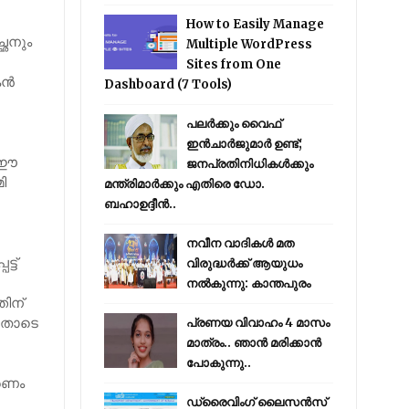
How to Easily Manage
്ഛനും
Multiple WordPress
Sites from One
്‍
Dashboard (7 Tools)
പലർക്കും വൈഫ്
ഇൻചാർജുമാർ ഉണ്ട്;
. ഈ
ജനപ്രതിനിധികൾക്കും
ി
മന്ത്രിമാർക്കും എതിരെ ഡോ.
ബഹാഉദ്ദീൻ..
നവീന വാദികൾ മത
്ട്
വിരുദ്ധർക്ക് ആയുധം
നൽകുന്നു: കാന്തപുരം
തിന്
ിയതോടെ
പ്രണയ വിവാഹം 4 മാസം
മാത്രം.. ഞാൻ മരിക്കാൻ
പോകുന്നു..
മരണം
ഡ്രൈവിംഗ് ലൈസൻസ്