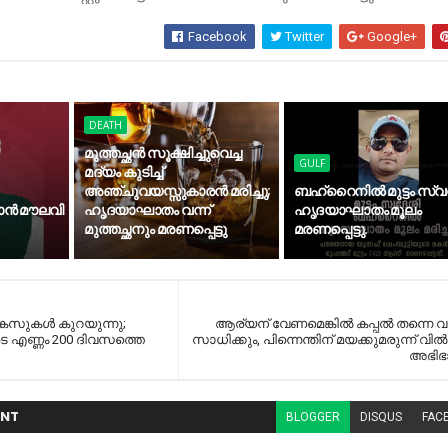
Facebook
Twitter
Google+
DEATH
മുത്തച്ഛന്‍ സൂക്ഷിച്ചുവെച്ച
GULF
മദ്യം കുടിച്ച്
അഞ്ചുവയസ്സുകാരന്‍ മരിച്ചു;
ബഹ്‌റൈനില്‍ മുട്ടം സ്
ന്‍ മൗലവി
ഹൃദയാഘാതം വന്ന്
ഹൃദയാഘാതം മൂലം
മുത്തച്ഛനും മരണപ്പെട്ടു
മരണപ്പെട്ടു.
 കേസുകൾ കുറയുന്നു;
ആര്യന് വേണമെങ്കിൽ കപ്പൽ തന്നെ വ
െ എണ്ണം 200 ദിവസത്തെ
സാധിക്കും, പിന്നെന്തിന് മയക്കുമരുന്ന് വി
അഭി
NT
BLOGGER
DISQUS
FAC