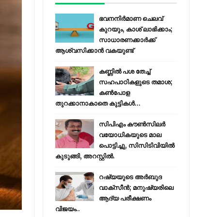
ഭവനനിർമാണ ചെലവ്
കുറയും, കാശ് ലാഭിക്കാം;
സാധാരണക്കാർക്ക്
ആശ്വസിക്കാൻ വകയുണ്ട്
കണ്ണിൽ പശ തേച്ച്
സഹപാഠികളുടെ തമാശ;
കൺപോള
തുറക്കാനാകാതെ കുട്ടികൾ...
സിപിഎം കൗണ്‍സിലര്‍
വയോധികയുടെ മാല
പൊട്ടിച്ചു, സിസിടിവിയില്‍
കുടുങ്ങി, അറസ്റ്റില്‍.
റഷ്യയുടെ അര്‍ബുദ
വാക്‌സീന്‍; മനുഷ്യരിലെ
ആദ്യ പരീക്ഷണം
വിജയം..