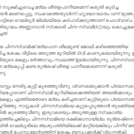
‍ സൂക്ഷിച്ചുവെച്ച മദ്യം ശീതളപാനീയമെന്ന് കരുതി കുടിച്ച
മരണപ്പെട്ടു. സംഭവത്തെതുടര്‍ന്ന് ഹൃദയാഘാതം വന്ന് മുത്തച
്‌നാട്ടിലെ വെല്ലൂര്‍ ജില്ലയിലെ കട്പാടിക്കടുത്താണ് ചൊവ്വാഴ്ച
ിരുവലം അണ്ണാനഗര്‍ സ്വദേശി ചിന്ന സ്വാമി(62)യും കൊച്ചുമകന
ചത്.
യ ചിന്നസ്വാമിക്ക് മദ്യപാന ശീലമുണ്ട്. ജോലി കഴിഞ്ഞെത്തിയ
ിച്ച ശേഷം വീട്ടിലെ അടുത്ത മുറിയില്‍ ടിവി കാണുകയായിരുന്നു
യുടെ മകളും ഭര്‍ത്താവും സ്ഥലത്ത് ഇല്ലായിരുന്നു. ചിന്നസ്വാമ
ുന്ന മദ്യകുപ്പി കണ്ട രുദ്രേഷ് ശീതള പാനീയമാണെന്ന് കരുതി
നു.
 നേരിട്ട കുട്ടി കുഴഞ്ഞുവീണു. ശ്വസമെടുക്കാന്‍ പ്രയാസപ്പെട
ക്കിയപ്പോഴാണ് ചിന്നസ്വാമി മുറിയിലേക്കെത്തിയത്. അയല്‍ക്കാരും
മകളും എത്തിയതോടെ മദ്യം കഴിച്ചതാണ് കുട്ടിയുടെ പ്രയാസത്
ചറിഞ്ഞു. നാട്ടുകാര്‍ ചിന്നസ്വാമിയെ കുറ്റപ്പെടുത്താന്‍ തുടങ്ങ
ദത്തില്‍ കുഴഞ്ഞുവീണു. ഇരുവരെയും അടുത്തുള്ള സ്വകാര്യ
്തിച്ചെങ്കിലും ചിന്നസ്വാമിയെ രക്ഷിക്കാനായില്ല. രുദ്രേഷിനെ
്‍ വെല്ലൂരിലെ ആശുപത്രിയിലേക്ക് മാറ്റിയെങ്കിലും പിന്നീട് 
ങള്‍ പോസ്റ്റുമോര്‍ട്ടത്തിന് ശേഷം ബന്ധുക്കള്‍ക്ക് വിട്ടുനല്‍കി.