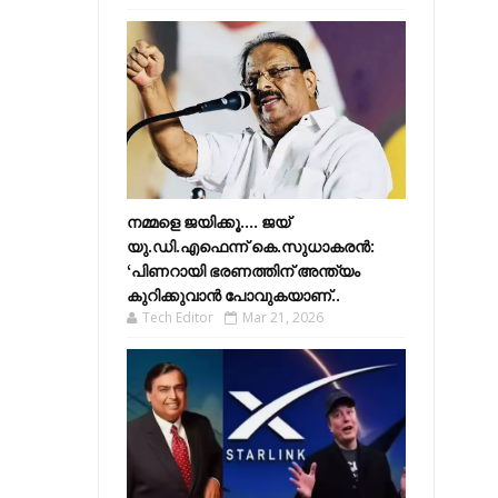
നമ്മളെ ജയിക്കൂ.... ജയ്
യു.ഡി.എഫെന്ന് കെ.സുധാകരൻ:
‘പിണറായി ഭരണത്തിന് അന്ത്യം
കുറിക്കുവാൻ പോവുകയാണ്..
Tech Editor
Mar 21, 2026