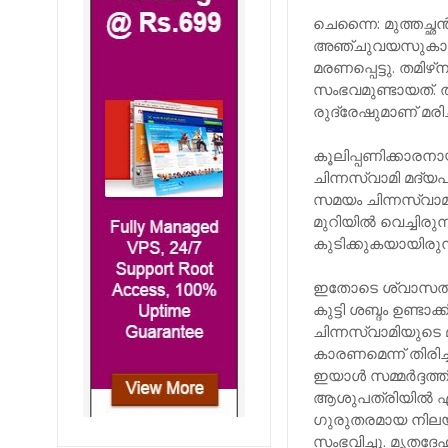
ചെന്നൈ: മുത്തച്ഛന്
അഞ്ചുവയസുകാരന്‍ 
മരണപ്പെട്ടു. തമിഴ
സംഭവമുണ്ടായത്. ത
രുദ്രേഷുമാണ് മരിച്
കൂലിപ്പണിക്കാരനാ
ചിന്നസ്വാമി മദ്യപ
സമയം ചിന്നസ്വാമി
മുറിയില്‍ വെച്ചിര
കുടിക്കുകയായിരുന്
ഇതോടെ ശ്വാസതടസ്സം
കുട്ടി ശബ്ദം ഉണ്ടാ
ചിന്നസ്വാമിയുടെ 
കാരണമെന്ന് തിരിച്
ഇയാള്‍ സമ്മര്‍ദ്
ആശുപത്രിയില്‍ എത
ഗുരുതരമായ നിലയില
സംഭവിച്ചു. മൃതദേഹങ്