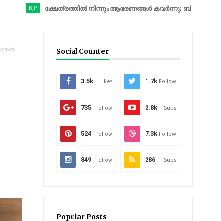
BJP
ക്ഷേത്രത്തിൽ നിന്നും ആഭരണങ്ങൾ കവർന്നു; ബിജെപി നേതാവ് അറസ്റ്
കാരന്‍
Social Counter
3.5k
Likes
1.7k
Follow
735
Follow
2.8k
Subs
524
Follow
7.3k
Follow
849
Follow
286
Subs
Popular Posts