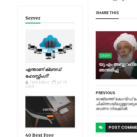
SHARE THIS
Server
DEATH
യു.എം അബ്ദുറഹ് മാ
എന്താണ് ക്ലൗഡ്
അന്തരിച്ചു
ഹോസ്റ്റിംഗ്?
Tech Editor
Jul 19,
2024
PREVIOUS
രാജ്യത്ത്​ കോവിഡ്​
ചികിത്സയിലുള്ളവരുട
താഴ്​ന്ന നിരക്കിൽ
POST
COMME
40 Best Free