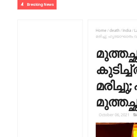
Breaking News
Home
/
death
/
India
/
L
മരിച്ചു; ഹൃദയാഘാതം വന്ന
മുത്തച്
കുടിച്
മരിച്ച
മുത്തച്
October 06, 2021