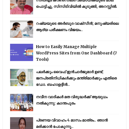
സിപിഎം കൗണ്‍സിലര്‍ വയോധികയുടെ മാല
പൊട്ടിച്ചു, സിസിടിവിയില്‍ കുടുങ്ങി, അറസ്റ്റില്‍.
റഷ്യയുടെ അര്‍ബുദ വാക്‌സീന്‍; മനുഷ്യരിലെ
ആദ്യ പരീക്ഷണം വിജയം..
How to Easily Manage Multiple
WordPress Sites from One Dashboard (7
Tools)
പലർക്കും വൈഫ് ഇൻചാർജുമാർ ഉണ്ട്;
ജനപ്രതിനിധികൾക്കും മന്ത്രിമാർക്കും എതിരെ
ഡോ. ബഹാഉദ്ദീൻ..
നവീന വാദികൾ മത വിരുദ്ധർക്ക് ആയുധം
നൽകുന്നു: കാന്തപുരം
പ്രണയ വിവാഹം 4 മാസം മാത്രം.. ഞാൻ
മരിക്കാൻ പോകുന്നു..