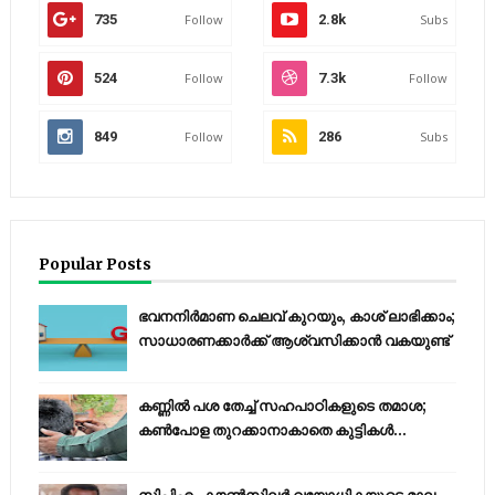
735
Follow
2.8k
Subs
524
Follow
7.3k
Follow
849
Follow
286
Subs
Popular Posts
ഭവനനിർമാണ ചെലവ് കുറയും, കാശ് ലാഭിക്കാം;
സാധാരണക്കാർക്ക് ആശ്വസിക്കാൻ വകയുണ്ട്
കണ്ണിൽ പശ തേച്ച് സഹപാഠികളുടെ തമാശ;
കൺപോള തുറക്കാനാകാതെ കുട്ടികൾ...