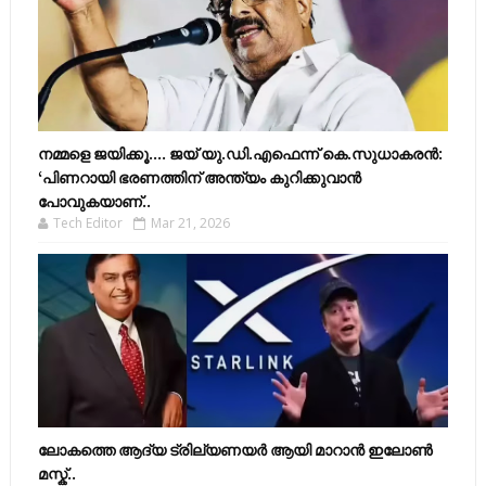
നമ്മളെ ജയിക്കൂ.... ജയ് യു.ഡി.എഫെന്ന് കെ.സുധാകരൻ:
‘പിണറായി ഭരണത്തിന് അന്ത്യം കുറിക്കുവാൻ
പോവുകയാണ്..
Tech Editor
Mar 21, 2026
ലോകത്തെ ആദ്യ ട്രില്യണയർ ആയി മാറാൻ ഇലോൺ
മസ്ക്..