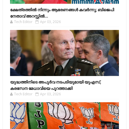
ക്ഷേത്രത്തിൽ നിന്നും ആഭരണങ്ങൾ കവർന്നു; ബിജെപി
നേതാവ് അറസ്റ്റിൽ...
Tech Editor
Apr 03, 2026
യുദ്ധത്തിനിടെ അപൂർവ നടപടിയുമായി യുഎസ്,
കരസേന മേധാവിയെ പുറത്താക്കി
Tech Editor
Apr 03, 2026