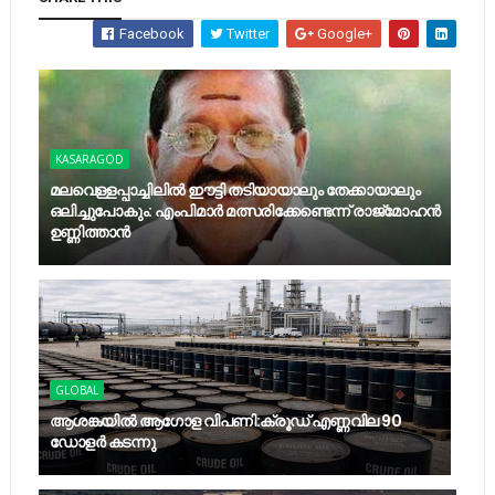
Facebook
Twitter
Google+
KASARAGOD
മലവെള്ളപ്പാച്ചിലില്‍ ഈട്ടി തടിയായാലും തേക്കായാലും
ഒലിച്ചുപോകും: എംപിമാര്‍ മത്സരിക്കേണ്ടെന്ന് രാജ്‌മോഹന്‍
ഉണ്ണിത്താന്‍
GLOBAL
ആശങ്കയിൽ ആഗോള വിപണി:ക്രൂഡ് എണ്ണവില 90
ഡോളർ കടന്നു