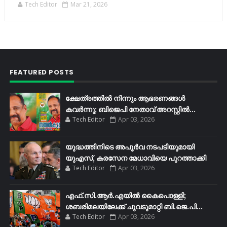
Tech Editor
Mar 21, 2026
FEATURED POSTS
ക്ഷേത്രത്തിൽ നിന്നും ആഭരണങ്ങൾ
കവർന്നു; ബിജെപി നേതാവ് അറസ്റ്റിൽ...
Tech Editor
Apr 03, 2026
യുദ്ധത്തിനിടെ അപൂർവ നടപടിയുമായി
യുഎസ്, കരസേന മേധാവിയെ പുറത്താക്കി
Tech Editor
Apr 03, 2026
എഫ്​.സി.ആർ.എയിൽ കൈപൊള്ളി;
ശബരിമലയിലേക്ക്​ ചുവടുമാറ്റി ബി.ജെ.പി...
Tech Editor
Apr 03, 2026