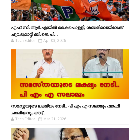
എഫ്​.സി.ആർ.എയിൽ കൈപൊള്ളി; ശബരിമലയിലേക്ക്​
ചുവടുമാറ്റി ബി.ജെ.പി...
Tech Editor
Apr 03, 2026
സമസ്തയുടെ ലക്ഷ്യം നേടി.. പി എം എ സലാമും ഷാഫി
ചാലിയവും ഔട്ട്..
Tech Editor
Mar 21, 2026