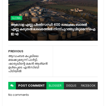
GLOBAL
ആഗോള എണ്ണ പ്രതിസന്ധി: 400 ദശലക്ഷം ബാരൽ
എണ്ണ കരുതൽ ശേഖരത്തിൽ നിന്ന് പുറത്തുവിടുമെന്ന് ഐ
ഇ എ
PREVIOUS
ആഡംബര കപ്പലിലെ
മയക്കുമരുന്ന്​ പാർട്ടി;
ഷാരൂഖിന്റെ മകൻ ആര്യൻ
ഉൾപ്പെടെ എൻസിബി
പിടിയിൽ
POST
COMMENT
BLOGGER
DISQUS
FACEBOOK
No comments