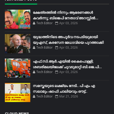
ക്ഷേത്രത്തിൽ നിന്നും ആഭരണങ്ങൾ
കവർന്നു; ബിജെപി നേതാവ് അറസ്റ്റിൽ...
Tech Editor
Apr 03, 2026
യുദ്ധത്തിനിടെ അപൂർവ നടപടിയുമായി
യുഎസ്, കരസേന മേധാവിയെ പുറത്താക്കി
Tech Editor
Apr 03, 2026
എഫ്​.സി.ആർ.എയിൽ കൈപൊള്ളി;
ശബരിമലയിലേക്ക്​ ചുവടുമാറ്റി ബി.ജെ.പി...
Tech Editor
Apr 03, 2026
സമസ്തയുടെ ലക്ഷ്യം നേടി.. പി എം എ
സലാമും ഷാഫി ചാലിയവും ഔട്ട്..
Tech Editor
Mar 21, 2026
CLOUD NEWS