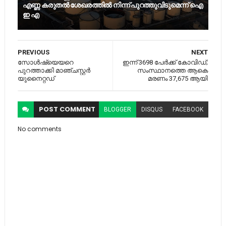
എണ്ണ കരുതൽ ശേഖരത്തിൽ നിന്ന് പുറത്തുവിടുമെന്ന് ഐ
ഇ എ
PREVIOUS
NEXT
സോൾഷ്യെയറെ
ഇന്ന് 3698 പേര്‍ക്ക് കോവിഡ്​;
പുറത്താക്കി മാഞ്ചസ്റ്റർ
സംസ്ഥാനത്തെ ആകെ
യുനൈറ്റഡ്
മരണം 37,675 ആയി
POST
COMMENT
BLOGGER
DISQUS
FACEBOOK
No comments