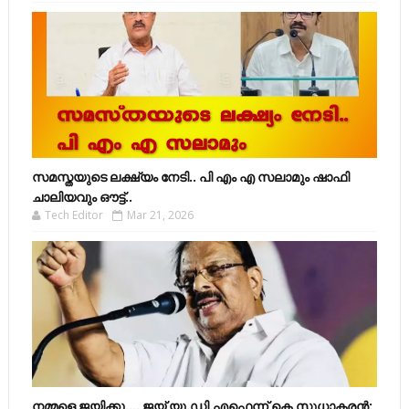
സമസ്തയുടെ ലക്ഷ്യം നേടി.. പി എം എ സലാമും ഷാഫി
ചാലിയവും ഔട്ട്..
Tech Editor
Mar 21, 2026
നമ്മളെ ജയിക്കൂ.... ജയ് യു.ഡി.എഫെന്ന് കെ.സുധാകരൻ: