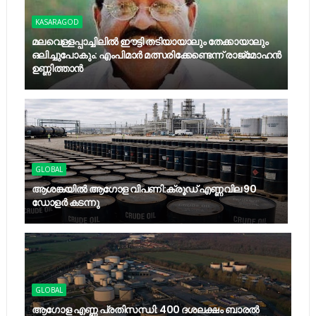
KASARAGOD
മലവെള്ളപ്പാച്ചിലില്‍ ഈട്ടി തടിയായാലും തേക്കായാലും
ഒലിച്ചുപോകും: എംപിമാര്‍ മത്സരിക്കേണ്ടെന്ന് രാജ്‌മോഹന്‍
ഉണ്ണിത്താന്‍
GLOBAL
ആശങ്കയിൽ ആഗോള വിപണി:ക്രൂഡ് എണ്ണവില 90
ഡോളർ കടന്നു
GLOBAL
ആഗോള എണ്ണ പ്രതിസന്ധി: 400 ദശലക്ഷം ബാരൽ