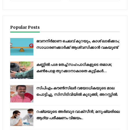
Popular Posts
ഭവനനിർമാണ ചെലവ് കുറയും, കാശ് ലാഭിക്കാം;
സാധാരണക്കാർക്ക് ആശ്വസിക്കാൻ വകയുണ്ട്
കണ്ണിൽ പശ തേച്ച് സഹപാഠികളുടെ തമാശ;
കൺപോള തുറക്കാനാകാതെ കുട്ടികൾ...
സിപിഎം കൗണ്‍സിലര്‍ വയോധികയുടെ മാല
പൊട്ടിച്ചു, സിസിടിവിയില്‍ കുടുങ്ങി, അറസ്റ്റില്‍.
റഷ്യയുടെ അര്‍ബുദ വാക്‌സീന്‍; മനുഷ്യരിലെ
ആദ്യ പരീക്ഷണം വിജയം..