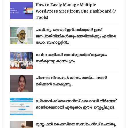
How to Easily Manage Multiple
WordPress Sites from One Dashboard (7
Tools)
പലർക്കും വൈഫ് ഇൻചാർജുമാർ ഉണ്ട്;
ജനപ്രതിനിധികൾക്കും മന്ത്രിമാർക്കും എതിരെ
ഡോ. ബഹാഉദ്ദീൻ..
നവീന വാദികൾ മത വിരുദ്ധർക്ക് ആയുധം
നൽകുന്നു: കാന്തപുരം
പ്രണയ വിവാഹം 4 മാസം മാത്രം.. ഞാൻ
മരിക്കാൻ പോകുന്നു..
ഡ്രൈവിംഗ് ലൈസൻസ് കാലാവധി തീർന്നോ?
ഓൺലൈനായി പുതുക്കാം ഈ 4 സ്റ്റെപ്പിലൂടെ..
മുസ്തഫൽ ഫൈസിയെ സസ്‌പെൻഡ് ചെയ്തു,