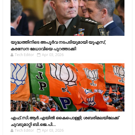
യുദ്ധത്തിനിടെ അപൂർവ നടപടിയുമായി യുഎസ്,
കരസേന മേധാവിയെ പുറത്താക്കി
Tech Editor
Apr 03, 2026
എഫ്​.സി.ആർ.എയിൽ കൈപൊള്ളി; ശബരിമലയിലേക്ക്​
ചുവടുമാറ്റി ബി.ജെ.പി...
Tech Editor
Apr 03, 2026