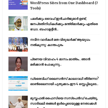
WordPress Sites from One Dashboard (7
Tools)
പലർക്കും വൈഫ് ഇൻചാർജുമാർ ഉണ്ട്;
ജനപ്രതിനിധികൾക്കും മന്ത്രിമാർക്കും എതിരെ
ഡോ. ബഹാഉദ്ദീൻ..
നവീന വാദികൾ മത വിരുദ്ധർക്ക് ആയുധം
നൽകുന്നു: കാന്തപുരം
പ്രണയ വിവാഹം 4 മാസം മാത്രം.. ഞാൻ
മരിക്കാൻ പോകുന്നു..
ഡ്രൈവിംഗ് ലൈസൻസ് കാലാവധി തീർന്നോ?
ഓൺലൈനായി പുതുക്കാം ഈ 4 സ്റ്റെപ്പിലൂടെ..
മുസ്തഫൽ ഫൈസിയെ സസ്‌പെൻഡ് ചെയ്തു,
സാദിഖലി തങ്ങൾ ഉൾപ്പെടെയുള്ള നേതാക്കൾ