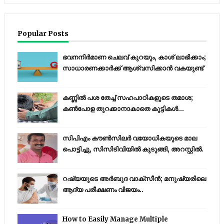
Popular Posts
ഭവനനിർമാണ ചെലവ് കുറയും, കാശ് ലാഭിക്കാം;
സാധാരണക്കാർക്ക് ആശ്വസിക്കാൻ വകയുണ്ട്
കണ്ണിൽ പശ തേച്ച് സഹപാഠികളുടെ തമാശ;
കൺപോള തുറക്കാനാകാതെ കുട്ടികൾ...
സിപിഎം കൗണ്‍സിലര്‍ വയോധികയുടെ മാല
പൊട്ടിച്ചു, സിസിടിവിയില്‍ കുടുങ്ങി, അറസ്റ്റില്‍.
റഷ്യയുടെ അര്‍ബുദ വാക്‌സീന്‍; മനുഷ്യരിലെ
ആദ്യ പരീക്ഷണം വിജയം..
How to Easily Manage Multiple