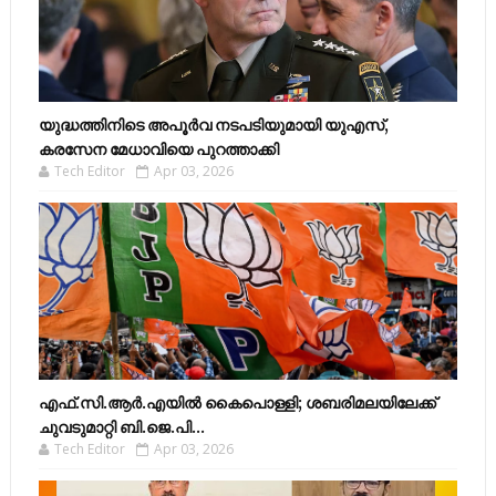
യുദ്ധത്തിനിടെ അപൂർവ നടപടിയുമായി യുഎസ്,
കരസേന മേധാവിയെ പുറത്താക്കി
Tech Editor
Apr 03, 2026
എഫ്​.സി.ആർ.എയിൽ കൈപൊള്ളി; ശബരിമലയിലേക്ക്​
ചുവടുമാറ്റി ബി.ജെ.പി...
Tech Editor
Apr 03, 2026