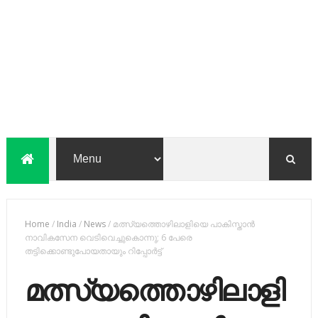
Home
/
India
/
News
/
മത്സ്യത്തൊഴിലാളിയെ പാകിസ്താന്‍
നാവികസേന വെടിവെച്ചുകൊന്നു; 6 പേരെ
തട്ടിക്കൊണ്ടുപോയതായും റിപ്പോര്‍ട്ട്
മത്സ്യത്തൊഴിലാളി