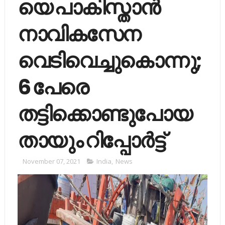
യെ പാകിസ്താന്‍
നാവികസേന
വെടിവെച്ചുകൊന്നു;
6 പേരെ
തട്ടിക്കൊണ്ടുപോയ
തായും റിപ്പോര്‍ട്ട്
November 07, 2021
India
,
News