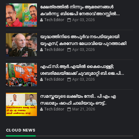
ക്ഷേത്രത്തിൽ നിന്നും ആഭരണങ്ങൾ
കവർന്നു; ബിജെപി നേതാവ് അറസ്റ്റിൽ...
Tech Editor
Apr 03, 2026
യുദ്ധത്തിനിടെ അപൂർവ നടപടിയുമായി
യുഎസ്, കരസേന മേധാവിയെ പുറത്താക്കി
Tech Editor
Apr 03, 2026
എഫ്​.സി.ആർ.എയിൽ കൈപൊള്ളി;
ശബരിമലയിലേക്ക്​ ചുവടുമാറ്റി ബി.ജെ.പി...
Tech Editor
Apr 03, 2026
സമസ്തയുടെ ലക്ഷ്യം നേടി.. പി എം എ
സലാമും ഷാഫി ചാലിയവും ഔട്ട്..
Tech Editor
Mar 21, 2026
CLOUD NEWS