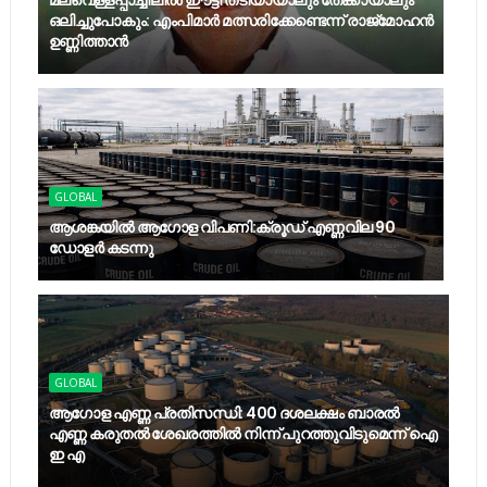
മലവെള്ളപ്പാച്ചിലില്‍ ഈട്ടി തടിയായാലും തേക്കായാലും
ഒലിച്ചുപോകും: എംപിമാര്‍ മത്സരിക്കേണ്ടെന്ന് രാജ്‌മോഹന്‍
ഉണ്ണിത്താന്‍
GLOBAL
ആശങ്കയിൽ ആഗോള വിപണി:ക്രൂഡ് എണ്ണവില 90
ഡോളർ കടന്നു
GLOBAL
ആഗോള എണ്ണ പ്രതിസന്ധി: 400 ദശലക്ഷം ബാരൽ
എണ്ണ കരുതൽ ശേഖരത്തിൽ നിന്ന് പുറത്തുവിടുമെന്ന് ഐ
ഇ എ