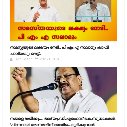
സമസ്തയുടെ ലക്ഷ്യം നേടി.. പി എം എ സലാമും ഷാഫി
ചാലിയവും ഔട്ട്..
Tech Editor
Mar 21, 2026
നമ്മളെ ജയിക്കൂ.... ജയ് യു.ഡി.എഫെന്ന് കെ.സുധാകരൻ:
‘പിണറായി ഭരണത്തിന് അന്ത്യം കുറിക്കുവാൻ