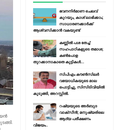
ഭവനനിർമാണ ചെലവ്
കുറയും, കാശ് ലാഭിക്കാം;
സാധാരണക്കാർക്ക്
ആശ്വസിക്കാൻ വകയുണ്ട്
കണ്ണിൽ പശ തേച്ച്
സഹപാഠികളുടെ തമാശ;
കൺപോള
തുറക്കാനാകാതെ കുട്ടികൾ...
സിപിഎം കൗണ്‍സിലര്‍
വയോധികയുടെ മാല
പൊട്ടിച്ചു, സിസിടിവിയില്‍
കുടുങ്ങി, അറസ്റ്റില്‍.
റഷ്യയുടെ അര്‍ബുദ
വാക്‌സീന്‍; മനുഷ്യരിലെ
ന്‍
ആദ്യ പരീക്ഷണം
ുടങ്ങി.
വിജയം..
ല