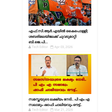
എഫ്​.സി.ആർ.എയിൽ കൈപൊള്ളി;
ശബരിമലയിലേക്ക്​ ചുവടുമാറ്റി
ബി.ജെ.പി...
Tech Editor
Apr 03, 2026
സമസ്തയുടെ ലക്ഷ്യം നേടി.. പി എം എ
സലാമും ഷാഫി ചാലിയവും ഔട്ട്..
Tech Editor
Mar 21, 2026