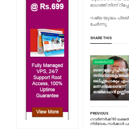
ഭാഗത്ത് നിന്ന് റിപ്പ
റഷ്യ യുദ്ധം പ്ര
ചേര്‍ന്നു.
SHARE THIS
KASARAGOD
മലവെള്ളപ്പാച്ചിലില്‍
തടിയായാലും തേക്
ഒലിച്ചുപോകും: എംപി
മത്സരിക്കേണ്ടെന്ന്
രാജ്‌മോഹന്‍ ഉണ്ണിത്
PREVIOUS
ഗവര്‍ണര്‍ക്ക് 85 ലക്ഷ
നിര്‍ദേശം സര്‍ക്കാര്