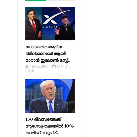
ലോകത്തെ ആദ്യ
ട്രില്യണയർ ആയി
മാറാൻ ഇലോൺ മസ്ക്..
Tech Editor
Mar 21,
2026
150 ദിവസത്തേക്ക്
ആഗോളതലത്തിൽ 10%
താരിഫ്, സുപ്രീം