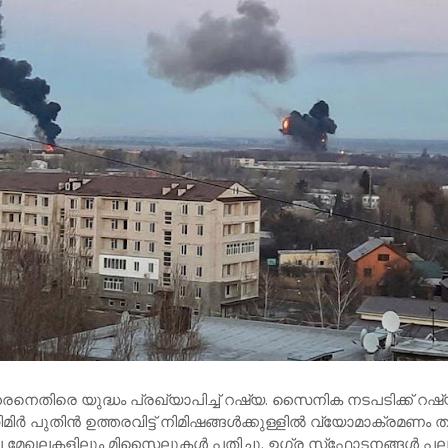
നെതിരെ യുദ്ധം പ്രഖ്യാപിച്ച് റഷ്യ. സൈനിക നടപടിക്ക് റഷ്യ
ിര്‍ പുതിന്‍ ഉത്തരവിട്ട് നിമിഷങ്ങള്‍ക്കുള്ളില്‍ വ്യോമാക്രമണം ത
േഖലകളിലും മിസൈലുകള്‍ പതിച്ചു. ഉഗ്ര സ്‌ഫോടനങ്ങള്‍ പ