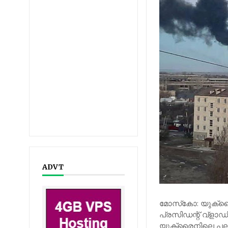
ADVT
മോസ്‌കോ: യുക്രൈ
പ്രസിഡന്റ് വ്‌ളാഡിമ
യുക്രൈനിലെ പല മ