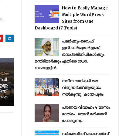
How to Easily Manage
Multiple WordPress
ഗം
Sites from One
Dashboard (7 Tools)
പലർക്കും വൈഫ്
ഇൻചാർജുമാർ ഉണ്ട്;
ജനപ്രതിനിധികൾക്കും
മന്ത്രിമാർക്കും എതിരെ ഡോ.
ബഹാഉദ്ദീൻ..
്ധി:
നവീന വാദികൾ മത
ണ്ണ
വിരുദ്ധർക്ക് ആയുധം
്ന്
നൽകുന്നു: കാന്തപുരം
 ഇ എ
പ്രണയ വിവാഹം 4 മാസം
മാത്രം.. ഞാൻ മരിക്കാൻ
പോകുന്നു..
ഡ്രൈവിംഗ് ലൈസൻസ്