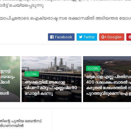
ോര്‍ട്ട് ചെയ്യപ്പെടുന്നു
ഖ്യാപിച്ചതോടെ ഐക്യരാഷ്ട സഭ രക്ഷാസമിതി അടിയന്തര യോ
Facebook
Twitter
Google+
GLOBAL
 ഈട്ടി
GLOBAL
കായാലും
ആഗോള എണ്ണ പ്രതിസന
മാര്‍
ആശങ്കയിൽ ആഗോള
400 ദശലക്ഷം ബാരൽ എ
വിപണി:ക്രൂഡ് എണ്ണവില 90
കരുതൽ ശേഖരത്തിൽ നിന
താന്‍
ഡോളർ കടന്നു
പുറത്തുവിടുമെന്ന് ഐ
ത്തിന്റെ പുതിയ ബെന്‍സ്;
‍ പരിഗണനയില്‍