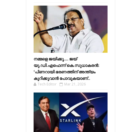
നമ്മളെ ജയിക്കൂ.... ജയ്
യു.ഡി.എഫെന്ന് കെ.സുധാകരൻ:
‘പിണറായി ഭരണത്തിന് അന്ത്യം
കുറിക്കുവാൻ പോവുകയാണ്..
Tech Editor
Mar 21, 2026