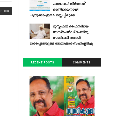
കാലാവധി തീർന്നോ?
ഓൺലൈനായി
EBOOK
പുതുക്കാം ഈ 4 സ്റ്റെപ്പിലൂടെ..
മുസ്തഫൽ ഫൈസിയെ
സസ്‌പെൻഡ് ചെയ്തു,
സാദിഖലി തങ്ങൾ
ഉൾപ്പെടെയുള്ള നേതാക്കൾ ബഹിഷ്കരിച്ചു
RECENT POSTS
COMMENTS