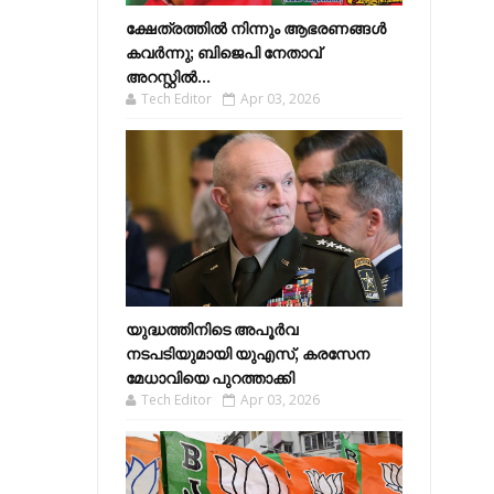
ക്ഷേത്രത്തിൽ നിന്നും ആഭരണങ്ങൾ
കവർന്നു; ബിജെപി നേതാവ്
അറസ്റ്റിൽ...
Tech Editor
Apr 03, 2026
യുദ്ധത്തിനിടെ അപൂർവ
നടപടിയുമായി യുഎസ്, കരസേന
മേധാവിയെ പുറത്താക്കി
Tech Editor
Apr 03, 2026