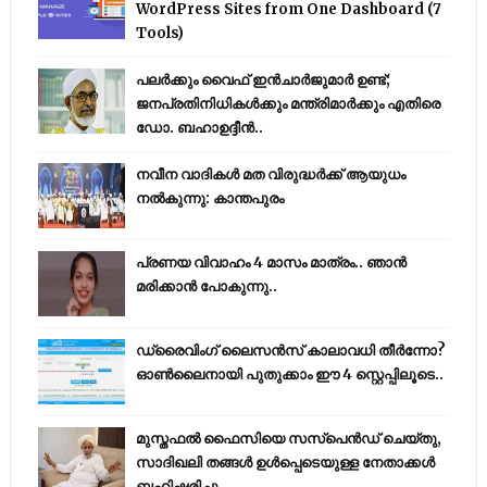
WordPress Sites from One Dashboard (7
Tools)
പലർക്കും വൈഫ് ഇൻചാർജുമാർ ഉണ്ട്;
ജനപ്രതിനിധികൾക്കും മന്ത്രിമാർക്കും എതിരെ
ഡോ. ബഹാഉദ്ദീൻ..
നവീന വാദികൾ മത വിരുദ്ധർക്ക് ആയുധം
നൽകുന്നു: കാന്തപുരം
പ്രണയ വിവാഹം 4 മാസം മാത്രം.. ഞാൻ
മരിക്കാൻ പോകുന്നു..
ഡ്രൈവിംഗ് ലൈസൻസ് കാലാവധി തീർന്നോ?
ഓൺലൈനായി പുതുക്കാം ഈ 4 സ്റ്റെപ്പിലൂടെ..
മുസ്തഫൽ ഫൈസിയെ സസ്‌പെൻഡ് ചെയ്തു,
സാദിഖലി തങ്ങൾ ഉൾപ്പെടെയുള്ള നേതാക്കൾ
ബഹിഷ്കരിച്ചു