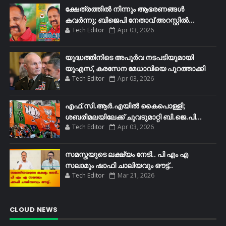
ക്ഷേത്രത്തിൽ നിന്നും ആഭരണങ്ങൾ
കവർന്നു; ബിജെപി നേതാവ് അറസ്റ്റിൽ...
Tech Editor
Apr 03, 2026
യുദ്ധത്തിനിടെ അപൂർവ നടപടിയുമായി
യുഎസ്, കരസേന മേധാവിയെ പുറത്താക്കി
Tech Editor
Apr 03, 2026
എഫ്​.സി.ആർ.എയിൽ കൈപൊള്ളി;
ശബരിമലയിലേക്ക്​ ചുവടുമാറ്റി ബി.ജെ.പി...
Tech Editor
Apr 03, 2026
സമസ്തയുടെ ലക്ഷ്യം നേടി.. പി എം എ
സലാമും ഷാഫി ചാലിയവും ഔട്ട്..
Tech Editor
Mar 21, 2026
CLOUD NEWS