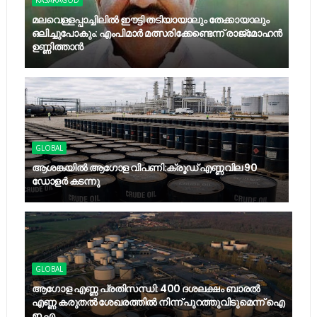
KASARAGOD
മലവെള്ളപ്പാച്ചിലില്‍ ഈട്ടി തടിയായാലും തേക്കായാലും
ഒലിച്ചുപോകും: എംപിമാര്‍ മത്സരിക്കേണ്ടെന്ന് രാജ്‌മോഹന്‍
ഉണ്ണിത്താന്‍
GLOBAL
ആശങ്കയിൽ ആഗോള വിപണി:ക്രൂഡ് എണ്ണവില 90
ഡോളർ കടന്നു
GLOBAL
ആഗോള എണ്ണ പ്രതിസന്ധി: 400 ദശലക്ഷം ബാരൽ
എണ്ണ കരുതൽ ശേഖരത്തിൽ നിന്ന് പുറത്തുവിടുമെന്ന് ഐ
ഇ എ