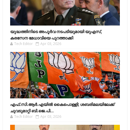
യുദ്ധത്തിനിടെ അപൂർവ നടപടിയുമായി യുഎസ്,
കരസേന മേധാവിയെ പുറത്താക്കി
Tech Editor
Apr 03, 2026
എഫ്​.സി.ആർ.എയിൽ കൈപൊള്ളി; ശബരിമലയിലേക്ക്​
ചുവടുമാറ്റി ബി.ജെ.പി...
Tech Editor
Apr 03, 2026