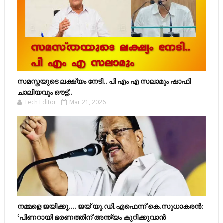
സമസ്തയുടെ ലക്ഷ്യം നേടി.. പി എം എ സലാമും ഷാഫി
ചാലിയവും ഔട്ട്..
Tech Editor
Mar 21, 2026
നമ്മളെ ജയിക്കൂ.... ജയ് യു.ഡി.എഫെന്ന് കെ.സുധാകരൻ:
‘പിണറായി ഭരണത്തിന് അന്ത്യം കുറിക്കുവാൻ