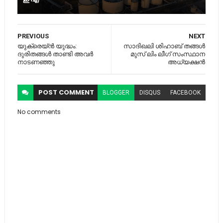
PREVIOUS
NEXT
യുക്രെയ്ൻ യുദ്ധം:
സാദിഖലി ശിഹാബ് തങ്ങൾ
ദുരിതങ്ങൾ താണ്ടി അവർ
മുസ് ലിം ലീഗ് സംസ്ഥാന
നാടണഞ്ഞു
അധ്യക്ഷൻ
POST
COMMENT
BLOGGER
DISQUS
FACEBOOK
No comments