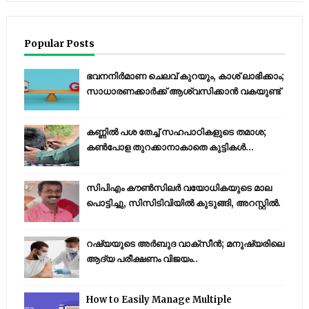
Popular Posts
ഭവനനിർമാണ ചെലവ് കുറയും, കാശ് ലാഭിക്കാം;
സാധാരണക്കാർക്ക് ആശ്വസിക്കാൻ വകയുണ്ട്
കണ്ണിൽ പശ തേച്ച് സഹപാഠികളുടെ തമാശ;
കൺപോള തുറക്കാനാകാതെ കുട്ടികൾ...
സിപിഎം കൗണ്‍സിലര്‍ വയോധികയുടെ മാല
പൊട്ടിച്ചു, സിസിടിവിയില്‍ കുടുങ്ങി, അറസ്റ്റില്‍.
റഷ്യയുടെ അര്‍ബുദ വാക്‌സീന്‍; മനുഷ്യരിലെ
ആദ്യ പരീക്ഷണം വിജയം..
How to Easily Manage Multiple