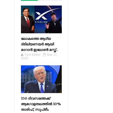
ലോകത്തെ ആദ്യ
ട്രില്യണയർ ആയി
മാറാൻ ഇലോൺ മസ്ക്..
Tech Editor
Mar 21,
2026
150 ദിവസത്തേക്ക്
ആഗോളതലത്തിൽ 10%
താരിഫ്, സുപ്രീം