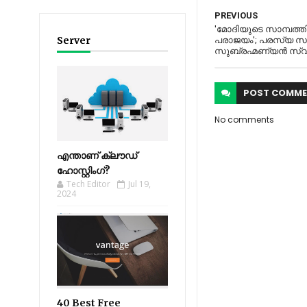
PREVIOUS
'മോദിയുടെ സാമ്പത്
Server
പരാജയം'; പരസ്യ സംവാ
സുബ്രഹ്മണ്യന്‍ സ്വ
POST
COMME
No comments
എന്താണ് ക്ലൗഡ്
ഹോസ്റ്റിംഗ്?
Tech Editor
Jul 19,
2024
40 Best Free