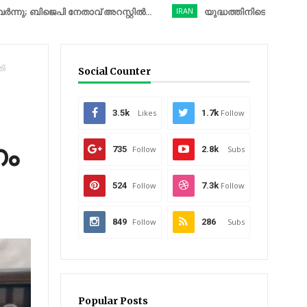
െപി നേതാവ് അറസ്റ്റിൽ...
IRAN
യുദ്ധത്തിനിടെ അപൂർവ നടപടിയു
തി
Social Counter
3.5k
Likes
1.7k
Follow
ണം
735
Follow
2.8k
Subs
524
Follow
7.3k
Follow
849
Follow
286
Subs
Popular Posts