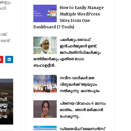
്കളും
ാനി
How to Easily Manage
Multiple WordPress
Sites from One
Dashboard (7 Tools)
ജ്.
പലർക്കും വൈഫ്
ണ്ട്​
ഇൻചാർജുമാർ ഉണ്ട്;
ജനപ്രതിനിധികൾക്കും
മന്ത്രിമാർക്കും എതിരെ ഡോ.
ബഹാഉദ്ദീൻ..
നവീന വാദികൾ മത
വിരുദ്ധർക്ക് ആയുധം
നൽകുന്നു: കാന്തപുരം
്ധി:
പ്രണയ വിവാഹം 4 മാസം
ണ്ണ
്ന്
മാത്രം.. ഞാൻ മരിക്കാൻ
 ഇ എ
പോകുന്നു..
ഡ്രൈവിംഗ് ലൈസൻസ്