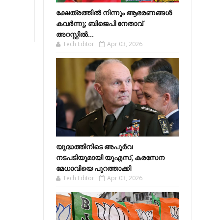
ക്ഷേത്രത്തിൽ നിന്നും ആഭരണങ്ങൾ
കവർന്നു; ബിജെപി നേതാവ്
അറസ്റ്റിൽ...
Tech Editor
Apr 03, 2026
യുദ്ധത്തിനിടെ അപൂർവ
നടപടിയുമായി യുഎസ്, കരസേന
മേധാവിയെ പുറത്താക്കി
Tech Editor
Apr 03, 2026