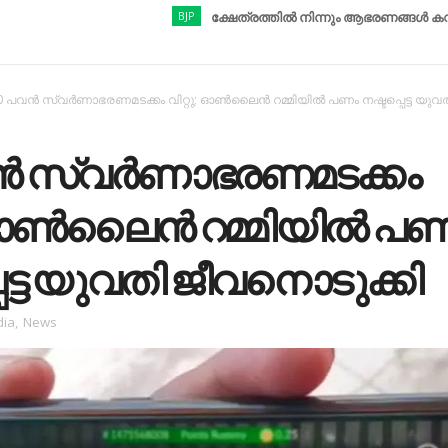
BJP
ക്ഷേത്രത്തിൽ നിന്നും ആഭരണങ്ങൾ കവർന്നു; ബിജ
0 പവൻ സ്വർണാഭരണമടക്കം വിറ്റു; ഓൺലൈൻ റമ്മിയിൽ പണം നഷ്ടപ്പെട്ട യുവ
ൻ സ്വർണാഭരണമടക്കം
ു; ഓൺലൈൻ റമ്മിയിൽ പ
െട്ട യുവതി ജീവനൊടുക്കി
dia
,
News