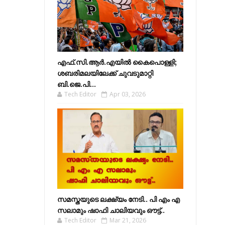
എഫ്​.സി.ആർ.എയിൽ കൈപൊള്ളി;
ശബരിമലയിലേക്ക്​ ചുവടുമാറ്റി
ബി.ജെ.പി...
Tech Editor
Apr 03, 2026
സമസ്തയുടെ ലക്ഷ്യം നേടി.. പി എം എ
സലാമും ഷാഫി ചാലിയവും ഔട്ട്..
Tech Editor
Mar 21, 2026