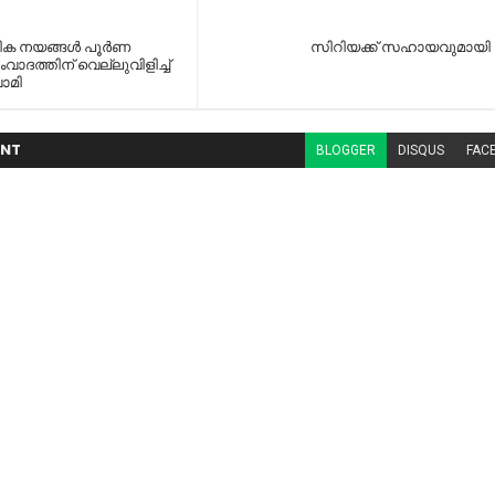
തിക നയങ്ങൾ പൂർണ
സിറിയക്ക് സഹായവുമായി ത
ദത്തിന് വെല്ലുവിളിച്ച്
ാമി
NT
BLOGGER
DISQUS
FAC