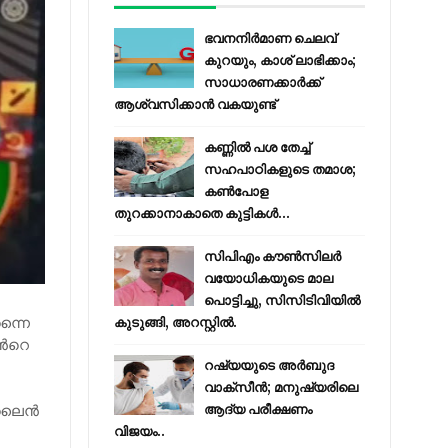
ഭവനനിർമാണ ചെലവ്
കുറയും, കാശ് ലാഭിക്കാം;
സാധാരണക്കാർക്ക്
ആശ്വസിക്കാൻ വകയുണ്ട്
കണ്ണിൽ പശ തേച്ച്
സഹപാഠികളുടെ തമാശ;
കൺപോള
തുറക്കാനാകാതെ കുട്ടികൾ...
സിപിഎം കൗണ്‍സിലര്‍
വയോധികയുടെ മാല
പൊട്ടിച്ചു, സിസിടിവിയില്‍
ന്നൈ
കുടുങ്ങി, അറസ്റ്റില്‍.
്‍റെ
റഷ്യയുടെ അര്‍ബുദ
വാക്‌സീന്‍; മനുഷ്യരിലെ
ഓൺലൈൻ
ആദ്യ പരീക്ഷണം
വിജയം..