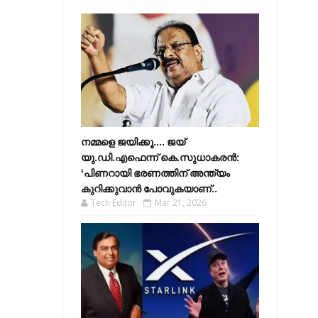
നമ്മളെ ജയിക്കൂ.... ജയ്
യു.ഡി.എഫെന്ന് കെ.സുധാകരൻ:
‘പിണറായി ഭരണത്തിന് അന്ത്യം
കുറിക്കുവാൻ പോവുകയാണ്..
Tech Editor
Mar 21, 2026