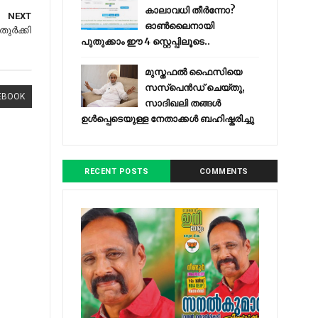
കാലാവധി തീർന്നോ?
NEXT
ഓൺലൈനായി
ുർക്കി
പുതുക്കാം ഈ 4 സ്റ്റെപ്പിലൂടെ..
മുസ്തഫൽ ഫൈസിയെ
സസ്‌പെൻഡ് ചെയ്തു,
EBOOK
സാദിഖലി തങ്ങൾ
ഉൾപ്പെടെയുള്ള നേതാക്കൾ ബഹിഷ്കരിച്ചു
RECENT POSTS
COMMENTS