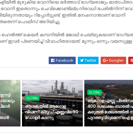
യിൽ മുഴുകിയ ഭവാനിയെ ഭർത്താവ് ഭാഗ്യരാജും മാതാപിതാക
 ഭവാനി ഇതൊന്നും ചെവിക്കൊണ്ടില്ല.നിരവധി പേരിൽനിന്ന്​ ഭവ
ിരുന്നതായും റിപ്പോർട്ടുണ്ട്​. ഇതിൽ മനംനൊന്താണ്​ ഭവാനി
ന്ന്​ പൊലീസ്​ അറിയിച്ചു​.
 ഹെൽത്ത് കെയർ കമ്പനിയിൽ ജോലി ചെയ്യുകയാണ് ഭാഗ്യരാ
​ ഇവർ പ്രണയിച്ച്​ വിവാഹിതരായത്​. മൂന്നും ഒന്നും വയസുള്ള ര
Facebook
Twitter
Google+
GLOBAL
 ഈട്ടി
GLOBAL
കായാലും
ആഗോള എണ്ണ പ്രതിസന
മാര്‍
ആശങ്കയിൽ ആഗോള
400 ദശലക്ഷം ബാരൽ എ
വിപണി:ക്രൂഡ് എണ്ണവില 90
കരുതൽ ശേഖരത്തിൽ നിന
താന്‍
ഡോളർ കടന്നു
പുറത്തുവിടുമെന്ന് ഐ