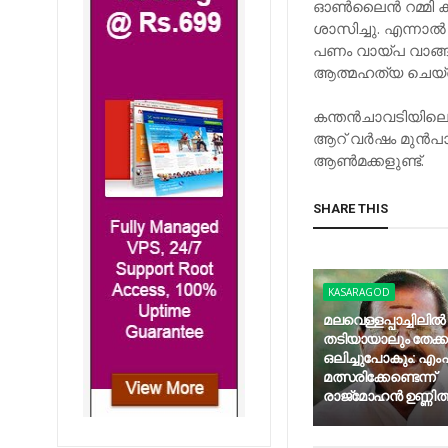
ഓൺലൈൻ റമ്മി കളി
ശാസിച്ചു. എന്നാൽ
പണം വായ്പ വാങ്ങിയ
ആത്മഹത്യ ചെയ്തതെ
കന്തൻചാവടിയിലെ
ആറ്​ വർഷം മുൻപാണ്
ആൺമക്കളുണ്ട്​.
SHARE THIS
KASARAGOD
മലവെള്ളപ്പാച്ചിലില്‍
തടിയായാലും തേക്
ഒലിച്ചുപോകും: എംപി
മത്സരിക്കേണ്ടെന്ന്
രാജ്‌മോഹന്‍ ഉണ്ണിത്