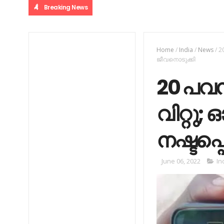
Breaking News
Home
/
India
/
News
/
2
ജീവനൊടുക്കി
20 പവ
വിറ്റ
നഷ്ടപ്പ
June 06, 2022
In