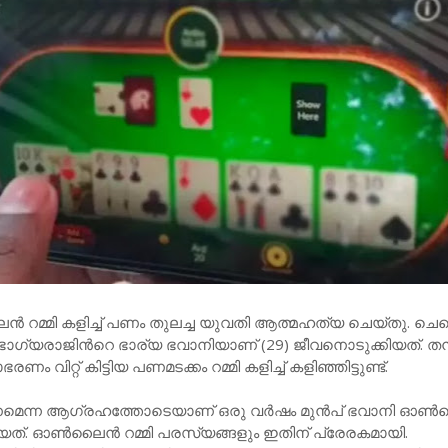
മ്മി കളിച്ച്​ പണം തുലച്ച യുവതി ആത്മഹത്യ ചെയ്തു. ചെ
്യരാജിന്‍റെ​ ഭാര്യ ഭവാനിയാണ്​ (29) ജീവനൊടുക്കിയത്​. തന
ിറ്റ്​ കിട്ടിയ പണമടക്കം റമ്മി കളിച്ച്​ കളിഞ്ഞിട്ടുണ്ട്.
കണമെന്ന ആഗ്രഹത്തോടെയാണ് ഒരു വർഷം മുൻപ്​ ഭവാനി 
ങ്ങിയത്​. ഓൺലൈൻ റമ്മി പരസ്യങ്ങളും ഇതിന്​ പ്രേരകമായി.