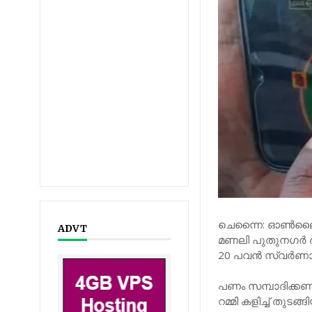
ചെന്നൈ: ഓൺലൈൻ റ
ADVT
മണലി പുതുനഗർ ഭാഗ
20 പവൻ സ്വർണാഭരണം വ
പണം സമ്പാദിക്
റമ്മി കളിച്ച് തുട