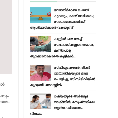
ഭവനനിർമാണ ചെലവ്
കുറയും, കാശ് ലാഭിക്കാം;
സാധാരണക്കാർക്ക്
ആശ്വസിക്കാൻ വകയുണ്ട്
കണ്ണിൽ പശ തേച്ച്
സഹപാഠികളുടെ തമാശ;
കൺപോള
തുറക്കാനാകാതെ കുട്ടികൾ...
സിപിഎം കൗണ്‍സിലര്‍
വയോധികയുടെ മാല
പൊട്ടിച്ചു, സിസിടിവിയില്‍
ള്‍
കുടുങ്ങി, അറസ്റ്റില്‍.
പലരും
റഷ്യയുടെ അര്‍ബുദ
ത്തരം
വാക്‌സീന്‍; മനുഷ്യരിലെ
ആദ്യ പരീക്ഷണം
വിജയം..