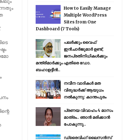
കിലും
ന്നതും
How to Easily Manage
്ത
Multiple WordPress
Sites from One
.
Dashboard (7 Tools)
വിടെ
പലർക്കും വൈഫ്
്ടം
ഇൻചാർജുമാർ ഉണ്ട്;
്യമോ
ജനപ്രതിനിധികൾക്കും
മന്ത്രിമാർക്കും എതിരെ ഡോ.
ബഹാഉദ്ദീൻ..
ം
നവീന വാദികൾ മത
വിരുദ്ധർക്ക് ആയുധം
ാപനം
നൽകുന്നു: കാന്തപുരം
ന്റെ
പ്രണയ വിവാഹം 4 മാസം
മാത്രം.. ഞാൻ മരിക്കാൻ
െ
പോകുന്നു..
ഡ്രൈവിംഗ് ലൈസൻസ്