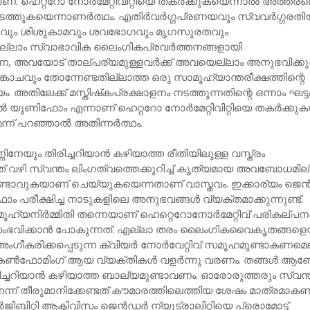
ണ്. ഹെറ്ററോ നോര്‍മേറ്റിവിറ്റിയെ തകര്‍ക്കുകയെന്നാല്‍ അത്തര
ടത്തുകയെന്നാണര്‍ത്ഥം. എതിര്‍വര്‍ഗ്ഗപ്രണയവും സ്വവര്‍ഗ്ഗരതി
ഗവും ശിശുകാമവും ശവഭോഗവും മൃഗസുരതവും
ലാം സ്വാഭാവിക ലൈംഗികപ്രവര്‍ത്തനങ്ങളായി
ന്ന, അവയോട് താല്പര്യമുള്ളവര്‍ക്ക് അവയെല്ലാം അനുഭവിക്കു
ചവും തോന്നേണ്ടതില്ലാത്ത ഒരു സാമൂഹ്യാന്തരീക്ഷത്തിന്റെ
ം. അതിലേക്ക് മസ്തിഷ്‌കപ്രക്ഷാളനം നടത്തുന്നതിന്റെ ഒന്നാം ഘട്
ല്‍ യൂണിഫോം എന്നാണ് ഹെറ്ററോ നോര്‍മേറ്റിവിറ്റിയെ തകര്‍ക്ക
്ന് പറഞ്ഞാല്‍ അതിന്നര്‍ത്ഥം.
േയും തിരിച്ചറിയാന്‍ കഴിയാത്ത രീതിയിലുള്ള വസ്ത്രം
ുന്നത് വഴി സ്വന്തം ലിംഗത്വത്തെക്കുറിച്ച് കൃത്യമായ അവബോധമില
്ടാവുകയാണ് ചെയ്യുകയെന്നതാണ് വാസ്തവം. ഇക്കാര്യം ജെന്‍
ം പരീക്ഷിച്ച നാടുകളിലെ അനുഭവങ്ങള്‍ വ്യക്തമാക്കുന്നുണ്ട്.
യനിര്‍മ്മിതി തന്നെയാണ് ഹെറ്റെറോനോര്‍മേറ്റിവ് പരികല്പന
ല്‍ സംഭവിക്കാന്‍ പോകുന്നത്. എല്ലാ തരം ലൈംഗികവൈകൃതങ്ങളെ
ീകരിക്കപ്പെടുന്ന ക്വിയര്‍ നോര്‍വേറ്റിവ് സമൂഹമുണ്ടാകണമെങ്ക
 കണ്‍ഫോമിംഗ് ആയ വ്യക്തികള്‍ വളര്‍ന്നു വരണം. തങ്ങള്‍ 
ിച്ചറിയാന്‍ കഴിയാത്ത ബാല്യമുണ്ടാവണം. ഓരോരുത്തരും സ്വന്
്ന് തീരുമാനിക്കേണ്ടത് കൗമാരത്തിലെത്തിയ ശേഷം മാത്രമാകണ
ിറ്റി ആക്ടിവിസം ജെന്‍ഡര്‍ ന്യൂട്രാലിറ്റിയെ പ്രൊമോട്ട്