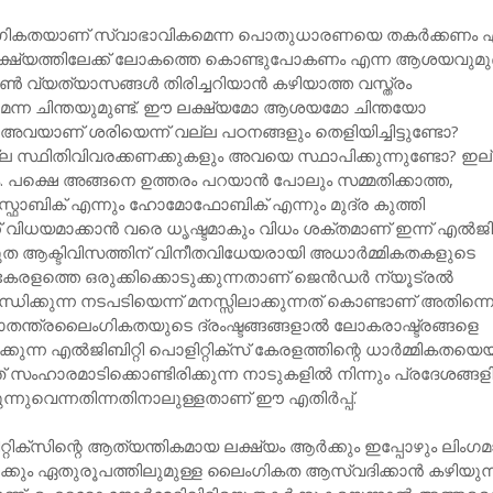
ംഗികതയാണ് സ്വാഭാവികമെന്ന പൊതുധാരണയെ തകര്‍ക്കണം എ
 ലക്ഷ്യത്തിലേക്ക് ലോകത്തെ കൊണ്ടുപോകണം എന്ന ആശയവുമുണ്
‍ വ്യത്യാസങ്ങള്‍ തിരിച്ചറിയാന്‍ കഴിയാത്ത വസ്ത്രം
കണമെന്ന ചിന്തയുമുണ്ട്. ഈ ലക്ഷ്യമോ ആശയമോ ചിന്തയോ
വയാണ് ശരിയെന്ന് വല്ല പഠനങ്ങളും തെളിയിച്ചിട്ടുണ്ടോ?
്ല സ്ഥിതിവിവരക്കണക്കുകളും അവയെ സ്ഥാപിക്കുന്നുണ്ടോ? ഇല
 പക്ഷെ അങ്ങനെ ഉത്തരം പറയാന്‍ പോലും സമ്മതിക്കാത്ത,
‍സ്ഫോബിക് എന്നും ഹോമോഫോബിക് എന്നും മുദ്ര കുത്തി
 വിധയമാക്കാന്‍ വരെ ധൃഷ്ടമാകും വിധം ശക്തമാണ് ഇന്ന് എല്‍ജിബ
്തുത ആക്ടിവിസത്തിന് വിനീതവിധേയരായി അധാര്‍മ്മികതകളുടെ
 കേരളത്തെ ഒരുക്കിക്കൊടുക്കുന്നതാണ് ജെന്‍ഡര്‍ ന്യൂട്രല്‍
ധിക്കുന്ന നടപടിയെന്ന് മനസ്സിലാക്കുന്നത് കൊണ്ടാണ് അതിന്ന
്വാതന്ത്രലൈംഗികതയുടെ ദ്രംഷ്ടങ്ങങ്ങളാല്‍ ലോകരാഷ്ട്രങ്ങളെ
്കുന്ന എല്‍ജിബിറ്റി പൊളിറ്റിക്‌സ് കേരളത്തിന്റെ ധാര്‍മ്മികതയെ
ത് സംഹാരമാടിക്കൊണ്ടിരിക്കുന്ന നാടുകളില്‍ നിന്നും പ്രദേശങ്ങളി
ുന്നുവെന്നതിന്നതിനാലുള്ളതാണ് ഈ എതിര്‍പ്പ്.
്റിക്‌സിന്റെ ആത്യന്തികമായ ലക്ഷ്യം ആര്‍ക്കും ഇപ്പോഴും ലിംഗമാറ
‍ക്കും ഏതുരൂപത്തിലുമുള്ള ലൈംഗികത ആസ്വദിക്കാന്‍ കഴിയുന്