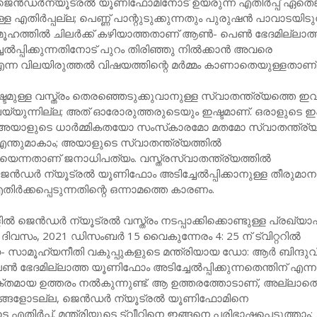
ജെന്‍ഡര്‍ന്യൂട്രല്‍ യൂണിഫോമിനോട് ഉയരുന്ന എതിര്‍പ്പ് ഏതെങ്
ള എതിര്‍പ്പല്ല; പെണ്ണ് പാന്റുടുക്കുന്നതും പുരുഷന്‍ പാവാടയിടു
മൂഹത്തില്‍ ചിലര്‍ക്ക് കഴിയാത്തതാണ് ആണ്‍- പെണ്‍ ഭേദമില്ലാത
‍പ്പിക്കുന്നതിനോട് പുറം തിരിഞ്ഞു നില്‍ക്കാന്‍ അവരെ
ത് എന്ന വിലയിരുത്തല്‍ വിഷയത്തിന്റെ മര്‍മ്മം കാണാതെയുള്ളതാണ്
 ഇഷ്ടമുള്ള വസ്ത്രം തെരഞ്ഞെടുക്കുവാനുള്ള സ്വാതന്ത്ര്യത്തെ ഇ
്യുന്നില്ല; അത് ഓരോരുത്തരുടെയും ഇഷ്ടമാണ്. ഒരാളുടെ ഇഷ
ത് അയാളുടെ ധാര്‍മ്മികതയോ സംസ്‌കാരമോ മതമോ സ്വാതന്ത്ര
ന്തുമാകാം; അയാളുടെ സ്വാതന്ത്ര്യത്തില്‍
െന്നതാണ് ജനാധിപത്യം. വസ്ത്രസ്വാതന്ത്ര്യത്തില്‍
‍ഡര്‍ ന്യൂട്രല്‍ യൂണിഫോം അടിച്ചേല്‍പ്പിക്കാനുള്ള തീരുമാന
ര്‍ക്കപ്പെടുന്നതിന്റെ ഒന്നാമത്തെ കാരണം.
ല്‍ ജെന്‍ഡര്‍ ന്യൂട്രല്‍ വസ്ത്രം നടപ്പാക്കിക്കൊണ്ടുള്ള പ്രഖ്യ
 ദിവസം, 2021 ഡിസംബര്‍ 15 വൈകുന്നേരം 4: 25 ന് ട്വിറ്ററില്‍
 സാമൂഹ്യനീതി വകുപ്പുകളുടെ മന്ത്രിയായ ഡോ: ആര്‍ ബിന്ദുവി
്‍ ഭേദമില്ലാത്ത യൂണിഫോം അടിച്ചേല്‍പ്പിക്കുന്നതെന്തിന് എന്ന
ക്തമായ ഉത്തരം നല്‍കുന്നുണ്ട്. ആ ഉത്തരത്തോടാണ്, അല്ലാത
രങ്ങളോടല്ല, ജെന്‍ഡര്‍ ന്യൂട്രല്‍ യൂണിഫോമിനെ
ടെ എതിര്‍പ്പ്. മന്ത്രിയുടെ ട്വീറ്റിനെ ഇങ്ങനെ പരിഭാഷപ്പെടുത്താം: