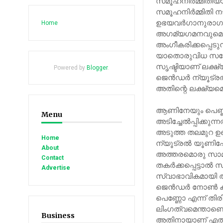
സമൂഹനിര്‍മ്മിതിയാ
സമൂഹനിര്‍മ്മിതി ന
ഉഭയവര്‍ഗാനുരാ
Home
അഗമ്യഗമനവുമെല്
അംഗീകരിക്കപ്പെടു
യാതൊരുവിധ സങ്കോ
സൃഷ്ടിയാണ് ലക്ഷ്യ
Powered by
Blogger
.
ജെന്‍ഡര്‍ ന്യൂട്ര
അതിന്റെ ലക്ഷ്യമെന
ആണിനേയും പെണ്ണിന
Menu
അടിച്ചേല്‍പ്പിക്ക
അടുത്ത തലമുറ ഉണ
Home
ന്യൂട്രല്‍ യൂണിഫോ
About
അത്തരമൊരു സാമൂഹ്
Contact
തകര്‍ക്കപ്പെട്ടാ
Advertise
സ്വാഭാവികമായി അംഗ
ജെന്‍ഡര്‍ നോണ്‍
പെണ്ണോ എന്ന് തിര
ലിംഗത്വമെന്താണെന
Business
അതിനായാണ് എല്‍ജിബ