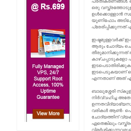
പ്രതികരണങ്ങള്‍. 
ഒരു വസ്ത്രത്തോടുള്
ഉള്‍ക്കൊള്ളാന്‍ സ
യൂണിഫോം അടിച്ചേല്
പ്രേരിപ്പിക്കുന്ന
ഇഷ്ടമുള്ളവര്‍ക്ക്
ആരും ചോദ്യം ചെയ
തീരുമാനിക്കുന്ന
കാഴ്ചപ്പാടുകളോ എ
ഇടപെടാതിരിക്കുകയ
ഇടപെടുകയാണ് ജെന്
എന്നതാണ് അത് എതി
ബാലുശ്ശേരി സ്‌കൂളി
നിര്‍വ്വഹിച്ച അതേ
ഉന്നതവിദ്യാഭ്യസ-
വരികള്‍ ആണ്‍- പെണ
ചോദ്യത്തിന് വ്യ
ഏതെങ്കിലും വസ്ത്
വിമര്‍ശിക്കുന്നവരു