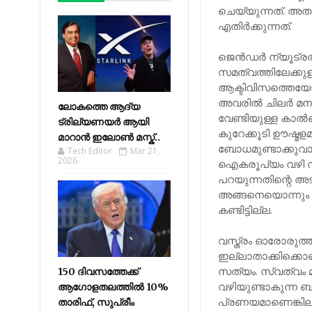
ചെയ്യുന്നത്. അത
എതിര്‍ക്കുന്നത്.
ജെന്‍ഡര്‍ ന്യൂട്
സമത്വത്തിലേക്കുള
ആക്ടിവിസത്തെയോ 
അവരില്‍ ചിലര്‍ മ
ലോകത്തെ ആദ്യ
വേണ്ടിയുള്ള കാല്
ട്രില്യണയർ ആയി
കുറേക്കൂടി ഊഷ്മ
മാറാൻ ഇലോൺ മസ്ക്..
ബോധമുണ്ടാക്കുവാന
Tech Editor
Mar 21,
2026
ഐകരൂപ്യം വഴി സ
പറയുന്നതിന്റെ അട
അങ്ങനെയൊന്നും നട
കണ്ടിട്ടില്ല.
വസ്ത്രം ഓരോരുത്
ഇല്ലാതാക്കിക്കൊ
സത്യം. സ്വത്വം 
150 ദിവസത്തേക്ക്
വഴിയുണ്ടാകുന്ന ബ
ആഗോളതലത്തിൽ 10%
പ്രണയമാണെങ്കിലും
താരിഫ്, സുപ്രീം