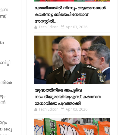
ക്ഷേത്രത്തിൽ നിന്നും ആഭരണങ്ങൾ
ന്ന
കവർന്നു; ബിജെപി നേതാവ്
ട്;
അറസ്റ്റിൽ...
Tech Editor
Apr 03, 2026
്ല
ിറ്റി
െതിരെ
യുദ്ധത്തിനിടെ അപൂർവ
യും
നടപടിയുമായി യുഎസ്, കരസേന
ല്‍
മേധാവിയെ പുറത്താക്കി
Tech Editor
Apr 03, 2026
്റം
ന ഒരു