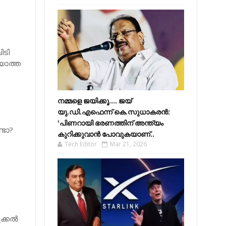
ിടി
യാത്ത
നമ്മളെ ജയിക്കൂ.... ജയ്
യു.ഡി.എഫെന്ന് കെ.സുധാകരൻ:
‘പിണറായി ഭരണത്തിന് അന്ത്യം
്ടോ?
കുറിക്കുവാൻ പോവുകയാണ്..
Tech Editor
Mar 21, 2026
്കല്‍