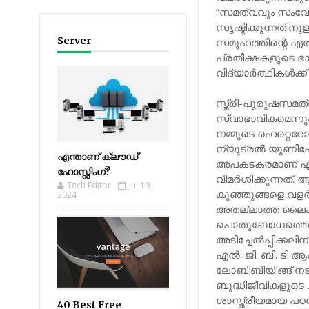
”സമത്വവും സംവേദന
സൃഷ്ടിക്കുന്നതിനു
Server
സമൂഹത്തിന്റെ എ
പ്രതീക്ഷകളുടെ ഭാര
വിദ്യാര്‍ത്ഥികള്‍
സ്ത്രീ-പുരുഷസമത
സ്വാഭാവികമെന്
നമ്മുടെ ഹെറ്റെറോ
ന്യൂട്രല്‍ യൂണിഫോം
എന്താണ് ക്ലൗഡ്
അപകടകരമാണ് എന്ന
ഹോസ്റ്റിംഗ്?
വിമര്‍ശിക്കുന്നത്.
Tech Editor
Jul 19,
കുഞ്ഞുങ്ങളെ വളര
2024
അതല്ലാത്ത ലൈം
പൊതുബോധത്തെ തക
അടിച്ചേല്‍പ്പിക്കലിന
എല്‍. ജി. ബി. ടി ആ
ലോബിബിയിങ്ങ് നട
ബുദ്ധിജീവികളുടെ 
ശാസ്ത്രീയമായ പഠന
40 Best Free