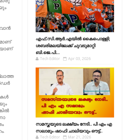
മൊരു
യും
വാന്‍
എഫ്​.സി.ആർ.എയിൽ കൈപൊള്ളി;
ടമാണ്
ശബരിമലയിലേക്ക്​ ചുവടുമാറ്റി
ുകയാണ്
ബി.ജെ.പി...
Tech Editor
Apr 03, 2026
്ലാത്ത
ഡര്‍
കള്‍
യും
ില്‍
ആണോ
തം
സമസ്തയുടെ ലക്ഷ്യം നേടി.. പി എം എ
ം.
സലാമും ഷാഫി ചാലിയവും ഔട്ട്..
Tech Editor
Mar 21, 2026