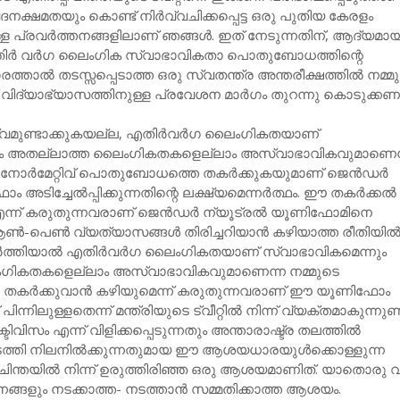
ക്ഷമതയും കൊണ്ട് നിര്‍വ്വചിക്കപ്പെട്ട ഒരു പുതിയ കേരളം
ള്ള പ്രവര്‍ത്തനങ്ങളിലാണ് ഞങ്ങള്‍. ഇത് നേടുന്നതിന്, ആദ്യമായ
തിര്‍ വര്‍ഗ ലൈംഗിക സ്വാഭാവികതാ പൊതുബോധത്തിന്റെ
ത്താല്‍ തടസ്സപ്പെടാത്ത ഒരു സ്വതന്ത്ര അന്തരീക്ഷത്തില്‍ നമ്മ
ക്ക് വിദ്യാഭ്യാസത്തിനുള്ള പ്രവേശന മാര്‍ഗം തുറന്നു കൊടുക്കണം
്വമുണ്ടാക്കുകയല്ല, എതിര്‍വര്‍ഗ ലൈംഗികതയാണ്
നും അതല്ലാത്ത ലൈംഗികതകളെല്ലാം അസ്വാഭാവികവുമാണെന
നോര്‍മേറ്റിവ് പൊതുബോധത്തെ തകര്‍ക്കുകയുമാണ് ജെന്‍ഡര്‍
 അടിച്ചേല്‍പ്പിക്കുന്നതിന്റെ ലക്ഷ്യമെന്നര്‍ത്ഥം. ഈ തകര്‍ക്കല്‍
് കരുതുന്നവരാണ് ജെന്‍ഡര്‍ ന്യൂട്രല്‍ യൂണിഫോമിനെ
 ആണ്‍-പെണ്‍ വ്യത്യാസങ്ങള്‍ തിരിച്ചറിയാന്‍ കഴിയാത്ത രീതിയില്
്‍ത്തിയാല്‍ എതിര്‍വര്‍ഗ ലൈംഗികതയാണ് സ്വാഭാവികമെന്നും
ഗികതകളെല്ലാം അസ്വാഭാവികവുമാണെന്ന നമ്മുടെ
ര്‍ക്കുവാന്‍ കഴിയുമെന്ന് കരുതുന്നവരാണ് ഈ യൂണിഫോം
് പിന്നിലുള്ളതെന്ന് മന്ത്രിയുടെ ട്വീറ്റില്‍ നിന്ന് വ്യക്തമാകുന്നുണ്ട
ക്ടിവിസം എന്ന് വിളിക്കപ്പെടുന്നതും അന്താരാഷ്ട്ര തലത്തില്‍
ത്തി നിലനില്‍ക്കുന്നതുമായ ഈ ആശയധാരയുള്‍ക്കൊള്ളുന്ന
ചിന്തയില്‍ നിന്ന് ഉരുത്തിരിഞ്ഞ ഒരു ആശയമാണിത്. യാതൊരു 
ങ്ങളും നടക്കാത്ത- നടത്താന്‍ സമ്മതിക്കാത്ത ആശയം.