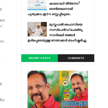
കാലാവധി തീർന്നോ?
ഓൺലൈനായി
ി
പുതുക്കാം ഈ 4 സ്റ്റെപ്പിലൂടെ..
ുടെ
മുസ്തഫൽ ഫൈസിയെ
.’
സസ്‌പെൻഡ് ചെയ്തു,
സാദിഖലി തങ്ങൾ
ഉൾപ്പെടെയുള്ള നേതാക്കൾ ബഹിഷ്കരിച്ചു
്ന
RECENT POSTS
COMMENTS
‍
്.
വിധ