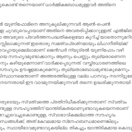
ുകൊണ്ട് തന്നെയാണ് ധാര്‍മ്മികബോധമുള്ളവര്‍ അതിനെ
രല്‍ യൂണിഫോമിനെ അനുകൂലിക്കുന്നവര്‍ ആണ്‍-പെണ്‍
്ള ചുവടുവെപ്പായാണ് അതിനെ അവതരിപ്പിക്കാറുള്ളത്. എല്‍ജിബ
അവരുടെ പ്രവര്‍ത്തനപദ്ധതികളെയോ കുറിച്ച് യാതൊന്നുമറി
നസ്സിലാക്കുന്നത് ഇതൊരു സമത്വപ്രശ്‌നമായും ലിംഗനീതിയ്ക്ക്
‍വെപ്പായുമെല്ലാമാണ്. ജെന്‍ഡര്‍ ന്യൂട്രല്‍ യൂണിഫോം വഴി
ളമായ സൗഹൃദമുണ്ടാക്കാനും ആണും പെണ്ണും തുല്യരാണെന്ന
ും കഴിയുമെന്നാണ് വാദിക്കപ്പെടുന്നത്. വസ്ത്രധാരണത്തിലെ
ൗഹൃദം ഊഷ്മളമാകുമെന്നും തുല്യതാബോധമുണ്ടാകുമെന്നും
ിസ്ഥാനമെന്താണ്? അത്തരത്തിലുള്ള വല്ല പഠനവും നടന്നിട്ടുണ
ന്നതായി ഈ വാദമുന്നയിക്കുന്നവര്‍ തന്നെ ഉദ്ധരിക്കുന്നതായി
തരുടെയും സ്വത്വത്തെ പ്രതിനിധീകരിക്കുന്നതാണ്. സ്വത്വം
ണ്ടുള്ള സൗഹൃദത്തിന് യാന്ത്രികതയാണുണ്ടാവുകയെന്നതാണ്
മറച്ചുവെച്ചുകൊണ്ടുള്ള, സ്വാഭാവികമല്ലാത്ത സൗഹൃദം
ന്ധങ്ങള്‍ക്ക്, അത് കേവലമായ സ്‌നേഹബന്ധമാണെങ്കിലും
, സ്ഥായീഭാവമുണ്ടാവുകയില്ല. തികച്ചും യാന്ത്രികമായ കൊടുക